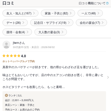
口コミ
口コミ機能について
友人・知人と(167)
家族・子供と(82)
一人で(48)
デート(26)
記念日・サプライズ(19)
会社の宴会(17)
接待・会食(4)
大人数の宴会(3)
jtwmさん
30代後半/女性・来店日：2026/08/02
4.0
ホットペッパーグルメで予約
真夜中のスパゲティーが好きです、他の県からわざわざ足を運びました。
味はとてもおいしいですが、店の中のエアコンの効きが悪く、非常に暑いと
ころが問題です。
ホスピタリティーを改善したら、もっと素晴…
ランチ | 3人
会計：2,001～3,000円/人
来店シーン：家族・子供と
予約コース：お席のみのご予約