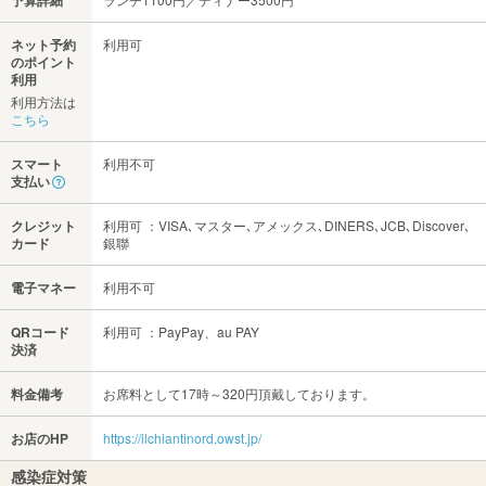
予算詳細
ネット予約
利用可
のポイント
利用
利用方法は
こちら
スマート
利用不可
支払い
クレジット
利用可 ：VISA､マスター､アメックス､DINERS､JCB､Discover､
カード
銀聯
電子マネー
利用不可
QRコード
利用可 ：PayPay、au PAY
決済
料金備考
お席料として17時～320円頂戴しております。
お店のHP
https://ilchiantinord.owst.jp/
感染症対策