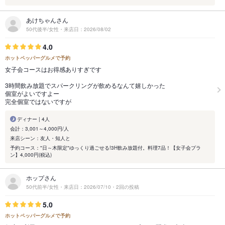
あけちゃんさん
50代後半/女性・来店日：2026/08/02
4.0
ホットペッパーグルメで予約
女子会コースはお得感ありすぎです
3時間飲み放題でスパークリングが飲めるなんて嬉しかった
個室がよいですよー
完全個室ではないですが
ディナー | 4人
会計：3,001～4,000円/人
来店シーン：友人・知人と
予約コース："日～木限定"ゆっくり過ごせる!3H飲み放題付。料理7品！【女子会プラ
ン】4,000円(税込)
ホップさん
50代前半/女性・来店日：2026/07/10・2回の投稿
5.0
ホットペッパーグルメで予約