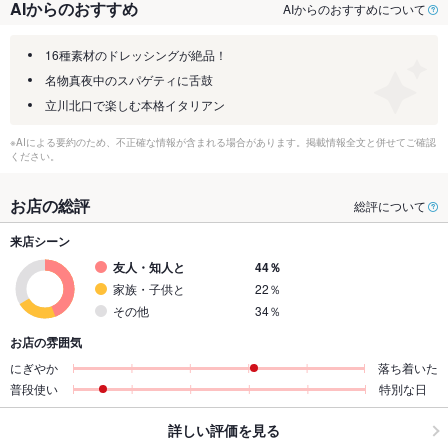
AIからのおすすめ
AIからのおすすめについて
16種素材のドレッシングが絶品！
名物真夜中のスパゲティに舌鼓
立川北口で楽しむ本格イタリアン
※AIによる要約のため、不正確な情報が含まれる場合があります。掲載情報全文と併せてご確認
ください。
お店の総評
総評について
来店シーン
友人・知人と
44％
家族・子供と
22％
その他
34％
お店の雰囲気
にぎやか
落ち着いた
普段使い
特別な日
詳しい評価を見る