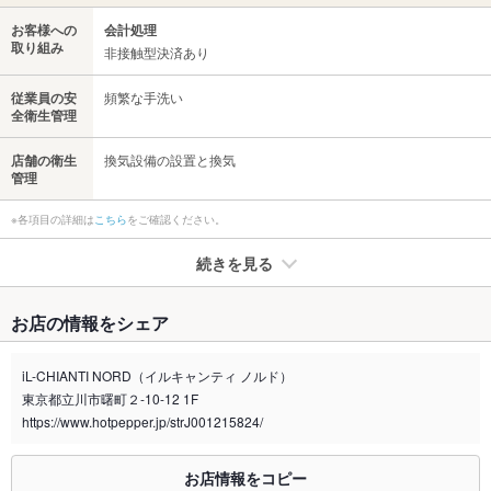
お客様への
会計処理
取り組み
非接触型決済あり
従業員の安
頻繁な手洗い
全衛生管理
店舗の衛生
換気設備の設置と換気
管理
※各項目の詳細は
こちら
をご確認ください。
続きを見る
たばこ
お店の情報をシェア
禁煙・喫煙
全席禁煙
敷地内が禁煙となっております。
iL-CHIANTI NORD（イルキャンティ ノルド）
東京都立川市曙町２-10-12 1F
喫煙専用室
なし
https://www.hotpepper.jp/strJ001215824/
※2020年4月1日～受動喫煙対策に関する法律が施行されています。正しい情報はお店へお問い
合わせください。
お店情報をコピー