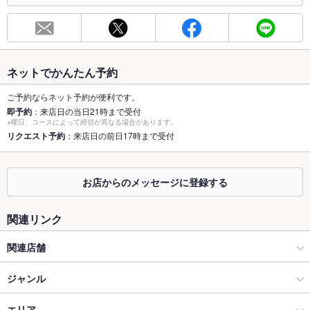
お席
総席数
45席(個室やソファ席など様々なシーンに合わせてご利用頂けま
す。)
最大宴会収
50人(個室貸切は2名～12名様までご着席頂けます。)
ネットでかんたん予約
容人数
ご予約ならネット予約が便利です。
個室
あり ：4名様個室が3部屋ございます。
即予約
：来店日の当日21時まで受付
※曜日、コースによって締切が異なる場合があります。
座敷
リクエスト予約
：来店日の前日17時まで受付
なし
掘りごたつ
なし
お店からのメッセージに登録する
カウンター
あり ：お一人様はもちろん、広いカウンターはカップルでのご
利用にもオススメです。
関連リンク
ソファー
あり ：最大5名様のソファ席は小さなお子様にも安心してご利
用頂けます。
関連店舗
テラス席
なし
イルキャンティ
ジャンル
貸切
貸切不可 ：個室貸切は4～12名様まで承ります。店舗貸切も承
イタリアン・フレンチ
エリア