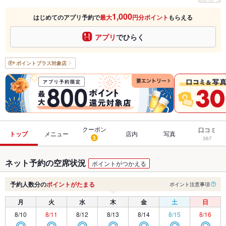
1,000
はじめてのアプリ予約で
最大
円分ポイント
もらえる
アプリ
でひらく
ポイントプラス
対象店
クーポン
口コミ
トップ
メニュー
店内
写真
3
367
ネット予約の空席状況
ポイントがつかえる
予約人数分の
ポイントがたまる
ポイント注意事項
月
火
水
木
金
土
日
8/10
8/11
8/12
8/13
8/14
8/15
8/16