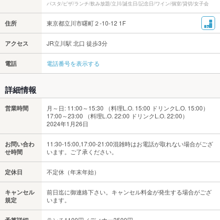
パスタ/ピザ/ランチ/飲み放題/立川/誕生日/記念日/ワイン/個室/貸切/女子会
住所
東京都立川市曙町２-10-12 1F
アクセス
JR立川駅 北口 徒歩3分
電話
電話番号を表示する
詳細情報
営業時間
月～日: 11:00～15:30 （料理L.O. 15:00 ドリンクL.O. 15:00）
17:00～23:00 （料理L.O. 22:00 ドリンクL.O. 22:00）
2024年1月26日
お問い合わ
11:30-15:00,17:00-21:00混雑時はお電話が取れない場合がござ
せ時間
います。ご了承ください。
定休日
不定休（年末年始）
キャンセル
前日迄に御連絡下さい。キャンセル料金が発生する場合がござ
規定
います。
ランチ1100円／ディナー3500円