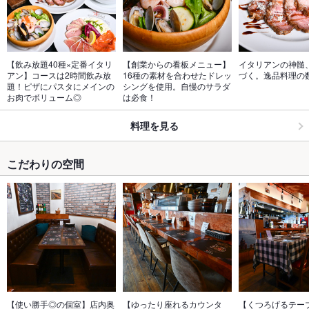
【飲み放題40種×定番イタリ
【創業からの看板メニュー】
イタリアンの神髄
アン】コースは2時間飲み放
16種の素材を合わせたドレッ
づく。逸品料理の
題！ピザにパスタにメインの
シングを使用。自慢のサラダ
お肉でボリューム◎
は必食！
料理を見る
こだわりの空間
【使い勝手◎の個室】店内奥
【ゆったり座れるカウンタ
【くつろげるテーブ