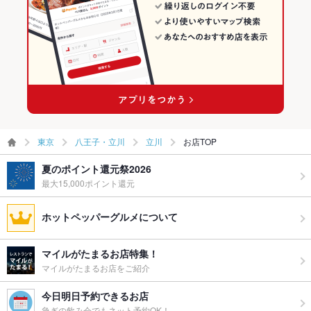
ウェディン
～40人までのご利用に最適な広さです。店舗貸切は電話にてお
立川駅 × 洋・和洋・各国料理・その他
立川のイタリアン・フレンチランキング
グパーティ
問合せください。
ー二次会
立川のイタリアンランキング
お祝い・サ
可
プライズ対
応
備考
－
東京
八王子・立川
立川
お店TOP
夏のポイント還元祭2026
最大15,000ポイント還元
ホットペッパーグルメについて
マイルがたまるお店特集！
マイルがたまるお店をご紹介
今日明日予約できるお店
急ぎの飲み会でもネット予約OK！