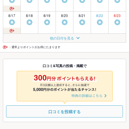
◎
◎
◎
◎
◎
◎
◎
8/17
8/18
8/19
8/20
8/21
8/22
8/23
◎
◎
◎
◎
◎
◎
◎
8/24
8/25
8/26
8/27
8/28
8/29
8/30
他の日付を見る
◎
◎
◎
◎
◎
◎
◎
：通常よりポイントがお得にたまります
8/31
9/1
9/2
9/3
9/4
9/5
9/6
口コミ&写真の投稿・掲載で
◎
◎
◎
◎
◎
◎
◎
9/7
9/8
9/9
9/10
9/11
9/12
9/13
◎
◎
◎
◎
◎
◎
◎
口コミを投稿する