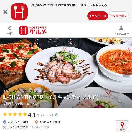
はじめてのアプリ予約で最大
1,000円分ポイントもらえる
ダウンロード
アプリで開く
一覧
マイメニュー
イタリアン・フレンチ | 立川 | 東京都
iL-CHIANTI NORD（イルキャンティ ノルド）
立川駅徒歩3分/イタリアン
4.1
367
口コミ
件
4001～5000円
1001～1500円
ただいま営業中
11:00～15:30