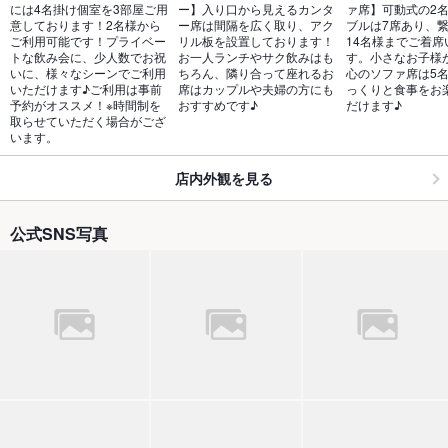
には4名掛け個室を3部屋ご用
ー】入り口から見えるカンタ
ァ席】可動式の2
意しております！2名様から
ー席は間隔を広く取り、アク
ブルは7席あり、
ご利用可能です！プライベー
リル板を設置しております！
14名様までご着席
トな飲み会に、少人数でお祝
お一人ランチやサク飲みはも
す。小さなお子様
いに、様々なシーンでご利用
ちろん、隣り合って座れるお
心のソファ席は5
いただけます♪ご利用は事前
席はカップルや夫婦の方にも
っくりと食事をお
予約がオススメ！※時間制を
おすすめです♪
だけます♪
取らせていただく場合がござ
います。
店内外観を見る
公式SNS写真