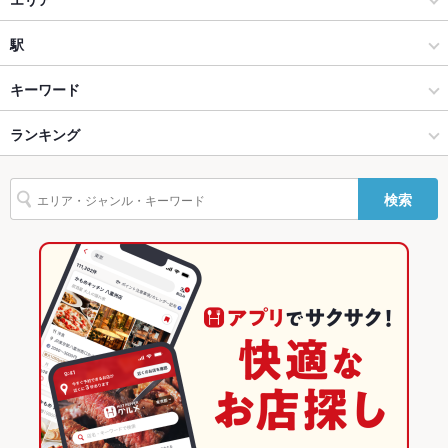
ります。電話にてお問合せください。
設備
イタリアン
立川
駅
Wi-Fi
あり
八王子・立川 × イタリアン・フレンチ
立川 × イタリアン・フレンチ
立川駅
キーワード
バリアフリ
なし ：店内は小さな段差がございます。大きなお荷物の保管や
ー
移動など、最大限ご協力させて頂きます。
八王子・立川 × イタリアン
立川 × イタリアン
立川北駅
ランキング
からあげ
魚料理
フライドポテト
ソーセージ
ステーキ
シチュー
バーニャカウダ
リゾット
グラタン
パスタ
カルボナーラ
駐車場
なし ：近隣コインパーキングをご利用下さい。
立川駅 × イタリアン・フレンチ
立川 × 居酒屋
八王子駅
東京のグルメランキング
検索
ペペロンチーノ
ニョッキ
ペスカトーレ
タリアータ
生パスタ
ピザ
その他設備
－
立川駅 × イタリアン
立川 × 洋・和洋・各国料理・その他
東京のイタリアン・フレンチランキング
マルゲリータ
牛タン
ケーキ
デザート
その他
居酒屋
東京
東京のイタリアンランキング
飲み放題
あり ：コース料理2時間飲み放題付、3時間飲み放題付になりま
す。80種超のドリンクがございます！
洋・和洋・各国料理・その他
東京 × イタリアン・フレンチ
八王子・立川のグルメランキング
食べ放題
なし
八王子・立川 × 居酒屋
東京 × イタリアン
八王子・立川のイタリアン・フレンチランキング
お酒
カクテル充実、ワイン充実
八王子・立川 × 洋・和洋・各国料理・その他
東京 × 居酒屋
八王子・立川のイタリアンランキング
お子様連れ
お子様連れOK ：ご家族での食事やお子様連れのママ会、各種
パーティー喜んで承ります！お気軽にお問い合わせ下さい！
立川駅 × 居酒屋
東京 × 洋・和洋・各国料理・その他
立川のグルメランキング