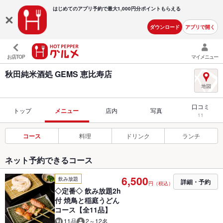
はじめてのアプリ予約で最大
1,000円分ポイントもらえる
ダウンロード
アプリで開く
お店TOP
マイメニュー
秋田純米酒処 GEMS 恵比寿店
口コミ
トップ
メニュー
店内
写真
11
コース
料理
ドリンク
ランチ
ネット予約できるコース
6,500
飲み放題
詳細・予約
円（税込）
◇定番◇ 飲み放題2h
付 焼鳥と稲庭うどん
コース【全11品】
11品
2～12名