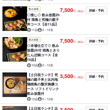
7,500
飲み放題
詳細・予約
円（税込）
◇推し◇ 飲み放題2h
付 焼鳥と究極の親子
丼コース【全11品】
11品
2～12名
7,500
飲み放題
詳細・予約
円（税込）
◇本場仕立て◇ 飲み
放題2h付 焼鳥ときり
たんぽ鍋コース【全
10品】
10品
2～12名
【土日祝ランチ】究
3,500
詳細・予約
円（税込）
極の親子丼と比内地
鶏焼鳥の贅沢御膳コ
ース ソフトドリンク
飲み放題付
12品
2～12名
【土日祝ランチ】比
3,500