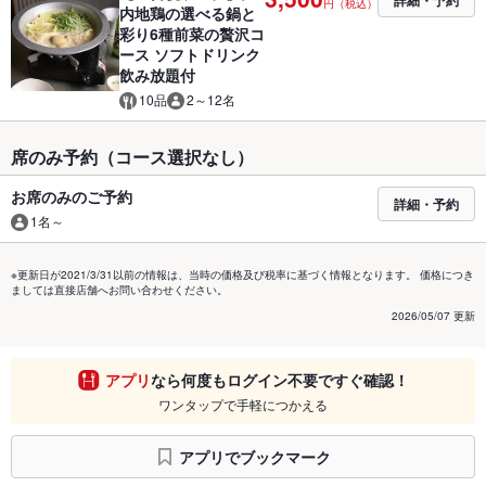
詳細・予約
円（税込）
内地鶏の選べる鍋と
彩り6種前菜の贅沢コ
ース ソフトドリンク
飲み放題付
10品
2～12名
席のみ予約（コース選択なし）
お席のみのご予約
詳細・予約
1名～
※更新日が2021/3/31以前の情報は、当時の価格及び税率に基づく情報となります。 価格につき
ましては直接店舗へお問い合わせください。
2026/05/07 更新
アプリ
なら何度もログイン不要ですぐ確認！
ワンタップで手軽につかえる
アプリでブックマーク