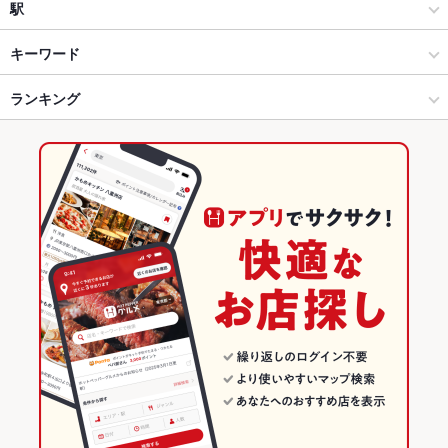
和風
恵比寿
駅
恵比寿・中目黒・代官山・広尾 × 居酒屋
恵比寿 × 居酒屋
恵比寿駅
キーワード
恵比寿・中目黒・代官山・広尾 × 和風
恵比寿 × 和風
代官山駅
ランキング
からあげ
フライドポテト
うどん
親子丼
レバー
つくね
地鶏
鶏皮
水炊き
炭火焼
デザート
恵比寿駅 × 居酒屋
東京
東京のグルメランキング
恵比寿駅 × 和風
東京 × 居酒屋
東京の居酒屋ランキング
東京 × 和風
恵比寿・中目黒・代官山・広尾のグルメランキング
恵比寿・中目黒・代官山・広尾の居酒屋ランキング
恵比寿のグルメランキング
恵比寿の居酒屋ランキング