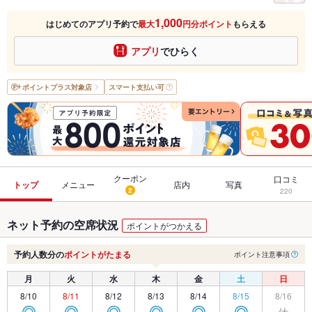
1,000
はじめてのアプリ予約で
最大
円分ポイント
もらえる
アプリ
でひらく
ポイントプラス
対象店
スマート支払い可
クーポン
口コミ
トップ
メニュー
店内
写真
2
220
ネット予約の空席状況
ポイントがつかえる
予約人数分の
ポイントがたまる
ポイント注意事項
月
火
水
木
金
土
日
8/10
8/11
8/12
8/13
8/14
8/15
8/16