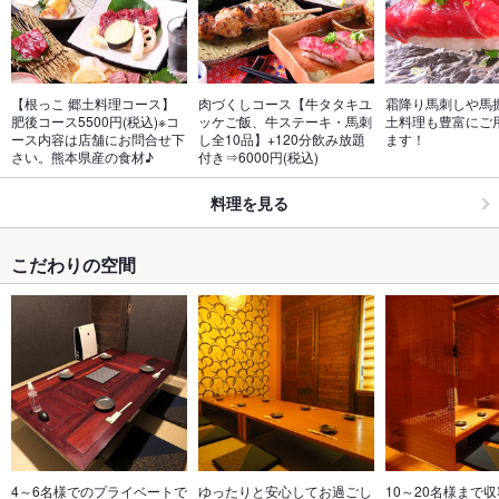
【根っこ 郷土料理コース】
肉づくしコース【牛タタキユ
霜降り馬刺しや馬
肥後コース5500円(税込)※コ
ッケご飯、牛ステーキ・馬刺
土料理も豊富にご
ース内容は店舗にお問合せ下
し全10品】+120分飲み放題
ます！
さい。熊本県産の食材♪
付き⇒6000円(税込)
料理を見る
こだわりの空間
4～6名様でのプライベートで
ゆったりと安心してお過ごし
10～20名様まで