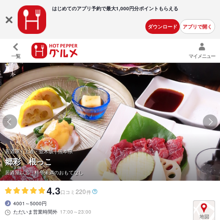
はじめてのアプリ予約で最大
1,000円分ポイントもらえる
ダウンロード
アプリで開く
一覧
マイメニュー
居酒屋 | 上通・並木坂 | 熊本県
郷彩 根っこ
居酒屋以上、料亭未満のおもてなし
4.3
220
口コミ
件
4001～5000円
ただいま営業時間外
17:00～23:00