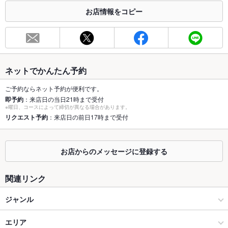
合わせください。
お店情報をコピー
お席
総席数
80席(カウンター/テーブル席/掘りごたつ個室)
最大宴会収
40人(最大40名様のご宴会が可能！)
容人数
ネットでかんたん予約
個室
あり ：2名様～ご利用可能な掘りごたつ個室あり
ご予約ならネット予約が便利です。
即予約
：来店日の当日21時まで受付
※曜日、コースによって締切が異なる場合があります。
座敷
あり ：最大20名様迄収容可能のお座敷個室あり♪
リクエスト予約
：来店日の前日17時まで受付
掘りごたつ
あり ：2名様～ご利用可能な掘りごたつ個室あり
カウンター
あり ：6名様までご利用可能
お店からのメッセージに登録する
ソファー
なし ：ソファ席はございません。ご了承下さい。
関連リンク
テラス席
なし ：テラス席はございません。ご了承ください。
ジャンル
貸切
貸切可 ：お気軽にご相談下さい！
居酒屋
エリア