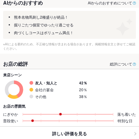
AIからのおすすめ
AIからのおすすめについて
熊本名物馬刺し2種盛りが絶品！
掘りごたつ個室でゆったり過ごせる
肉づくしコースはボリューム満点！
※AIによる要約のため、不正確な情報が含まれる場合があります。掲載情報全文と併せてご確認
ください。
お店の総評
総評について
来店シーン
友人・知人と
42％
会社の宴会
20％
その他
38％
お店の雰囲気
にぎやか
落ち着いた
普段使い
特別な日
詳しい評価を見る