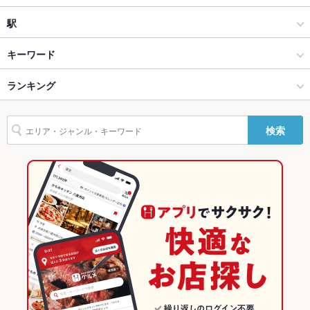
設備
和風
上通・並木坂
駅
Wi-Fi
なし
熊本市(上通り･下通り･新市街) × 居酒屋
上通・並木坂 × 居酒屋
熊本城・市役所前駅
キーワード
バリアフリ
なし ：お気軽にご相談ください。
ー
熊本市(上通り･下通り･新市街) × 和風
上通・並木坂 × 和風
水道町駅
ランキング
からあげ
お茶漬け
馬刺し
魚料理
刺身
フライドポテト
天ぷら
駐車場
なし ：お近くのコインパーキングをご利用ください。
もつ鍋
ステーキ
トリュフ
シュラスコ
馬肉
水道町駅 × 居酒屋
上通・並木坂 × 創作料理
通町筋駅
熊本のグルメランキング
英語メニュ
あり
検索
ー
水道町駅 × 和風
上通・並木坂 × 和風
熊本の居酒屋ランキング
その他設備
その他設備についてはお問合せ下さい。
創作料理
熊本
熊本市(上通り･下通り･新市街)のグルメランキング
その他
和風
熊本 × 居酒屋
熊本市(上通り･下通り･新市街)の居酒屋ランキング
飲み放題
あり ：飲み放題付きプランあり♪
熊本市(上通り･下通り･新市街) × 創作料理
熊本 × 和風
上通・並木坂のグルメランキング
食べ放題
なし ：食べ放題はございません。ご了承ください。
熊本市(上通り･下通り･新市街) × 和風
熊本 × 創作料理
上通・並木坂の居酒屋ランキング
お酒
焼酎充実、日本酒充実
お子様連れ
お子様連れOK ：ご家族でのご利用も歓迎です♪
水道町駅 × 創作料理
熊本 × 和風