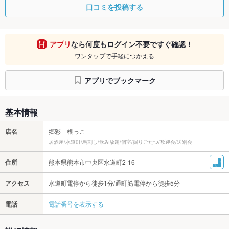
口コミを投稿する
アプリ
なら何度もログイン不要ですぐ確認！
ワンタップで手軽につかえる
アプリでブックマーク
基本情報
店名
郷彩 根っこ
居酒屋/水道町/馬刺し/飲み放題/個室/掘りごたつ/歓迎会/送別会
住所
熊本県熊本市中央区水道町2-16
アクセス
水道町電停から徒歩1分/通町筋電停から徒歩5分
電話
電話番号を表示する