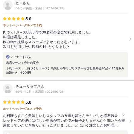
ヒロさん
60代～/男性・来店日：2026/07/15
5.0
ホットペッパーグルメで予約
肉づくしk－ス6000円で30名弱の宴会で利用しました。
料理は満足しました。
飲み物の提供もスムーズでよかったと思います。
次回も利用したい店舗の1件となりました
ディナー | 27人
来店シーン：会社の宴会
予約コース：【肉づくしコース】馬刺しや牛サガリステーキ含む豪華全10品+120分飲み
放題付き⇒6000円
チューリップさん
60代～/女性・来店日：2026/07/08
5.0
ホットペッパーグルメで予約
お料理もすごく美味しいしスタッフの方達も皆さんテキパキと流石若者 ド
レッドヘアの彼には忙しい中膝が悪いので座椅子ありませんかと聞いたら即
用意していただきありがとうございました。とにかく注文したお料理…