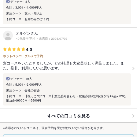
ディナー | 3人
会計：3,001～4,000円/人
来店シーン：友人・知人と
予約コース：お席のみのご予約
オルゲンさん
40代後半/男性・来店日：2026/07/03
4.0
ホットペッパーグルメで予約
彩コースをいただきましたが、どの料理も大変美味しく満足しました。ま
た、是非、利用したいと思います。
ディナー | 10人
会計：5,001～6,000円/人
来店シーン：会社の宴会
予約コース：【根っこ"彩"コース】鮮魚盛り合わせ・肥後赤鶏の鉄板焼き等♪9品+120分
[飲放]付6000円⇒5500円
すべての口コミを見る
※表示されているコースは、現在予約を受け付けていない場合があります。