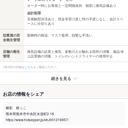
オーダー時にお客様と一定間隔保持、個室に換気設備あり
会計処理
非接触型決済あり、現金等受け渡し時の手渡しなし、会計スペ
ースに仕切りあり
従業員の安
勤務時の検温、マスク着用、頻繁な手洗い
全衛生管理
店舗の衛生
換気設備の設置と換気、多数の人が触れる箇所の消毒、備品/卓
管理
上設置物の消毒、トイレのハンドドライヤーの使用中止
※各項目の詳細は
こちら
をご確認ください。
続きを見る
たばこ
お店の情報をシェア
禁煙・喫煙
全席禁煙
喫煙席はございません。
郷彩 根っこ
熊本県熊本市中央区水道町2-16
喫煙専用室
なし
https://www.hotpepper.jp/strJ001216957/
※2020年4月1日～受動喫煙対策に関する法律が施行されています。正しい情報はお店へお問い