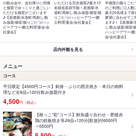
の飲み会や、会社帰りに同僚
いただける完全個室♪最大10
半個室の掘りごた
と個室でゆっくりと過ごしい
名様迄収容可能！居酒屋/水
のご利用に◎人数
ただける個室がございます
道町/馬刺し/飲み放題/個室/掘
最大20名様まで収
♪【居酒屋/水道町/馬刺し/飲
りごたつ/ハッピーアワー/郷
要望に合わせてご
み放題/個室/掘りごたつ/ハッ
土料理/宴会/会社宴会】
ます♪！【居酒屋/
ピーアワー/郷土料理/宴会/会
し/飲み放題/個室/
社宴会】
ハッピーアワー/郷
会/会社宴会】
店内外観を見る
メニュー
コース
平日限定【4500円コース】刺身・ぶりの西京焼き・本日の肉料
理など全8品+120分飲み放題付き
4,500
円（税込）
【根っこ"彩"コース】鮮魚盛り合わせ・肥後赤
鶏の鉄板焼き等♪9品+120分[飲放]付6000円
⇒5500円
5,500