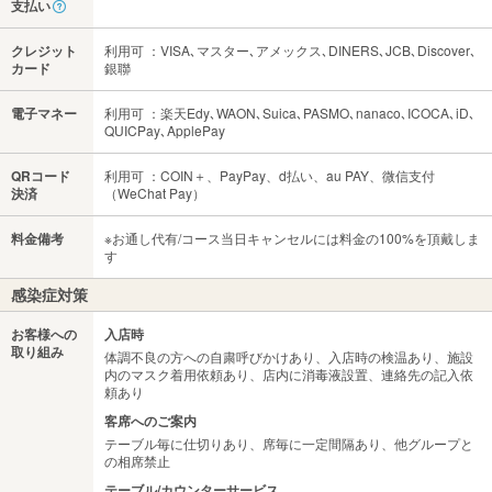
支払い
クレジット
利用可 ：VISA､マスター､アメックス､DINERS､JCB､Discover､
カード
銀聯
電子マネー
利用可 ：楽天Edy､WAON､Suica､PASMO､nanaco､ICOCA､iD､
QUICPay､ApplePay
QRコード
利用可 ：COIN＋、PayPay、d払い、au PAY、微信支付
決済
（WeChat Pay）
料金備考
※お通し代有/コース当日キャンセルには料金の100%を頂戴しま
す
感染症対策
お客様への
入店時
取り組み
体調不良の方への自粛呼びかけあり、入店時の検温あり、施設
内のマスク着用依頼あり、店内に消毒液設置、連絡先の記入依
頼あり
客席へのご案内
テーブル毎に仕切りあり、席毎に一定間隔あり、他グループと
の相席禁止
テーブル/カウンターサービス