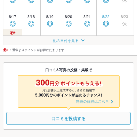
休
◎
◎
◎
◎
◎
◎
8/17
8/18
8/19
8/20
8/21
8/22
8/23
休
◎
◎
◎
◎
◎
◎
8/24
8/25
8/26
8/27
8/28
8/29
8/30
他の日付を見る
休
◎
◎
◎
◎
◎
◎
：通常よりポイントがお得にたまります
8/31
9/1
9/2
9/3
9/4
9/5
9/6
口コミ&写真の投稿・掲載で
休
◎
◎
◎
◎
◎
◎
9/7
9/8
9/9
9/10
9/11
9/12
9/13
休
◎
◎
◎
◎
◎
◎
口コミを投稿する