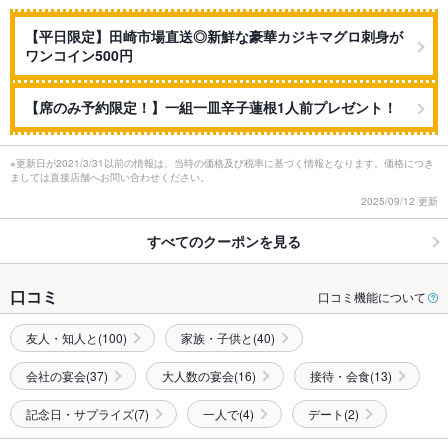
【平日限定】田崎市場直送◎新鮮な豪華カジキマグロ刺身が
ワンコイン500円
【席のみ予約限定！】一組一皿辛子蓮根1人前プレゼント！
※更新日が2021/3/31以前の情報は、当時の価格及び税率に基づく情報となります。価格につき
ましては直接店舗へお問い合わせください。
2025/09/12 更新
すべてのクーポンを見る
口コミ
口コミ機能について
友人・知人と(100)
家族・子供と(40)
会社の宴会(37)
大人数の宴会(16)
接待・会食(13)
記念日・サプライズ(7)
一人で(4)
デート(2)