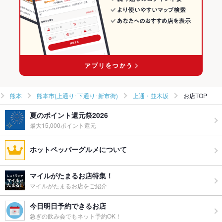
ウェディン
二次会やサク飲みにもご利用いただけます。
水道町駅 × 和風
グパーティ
ー二次会
お祝い・サ
可
プライズ対
応
備考
その他ご不明な点についてはお問合せ下さい。
熊本
熊本市(上通り･下通り･新市街)
上通・並木坂
お店TOP
夏のポイント還元祭2026
最大15,000ポイント還元
ホットペッパーグルメについて
マイルがたまるお店特集！
マイルがたまるお店をご紹介
今日明日予約できるお店
急ぎの飲み会でもネット予約OK！