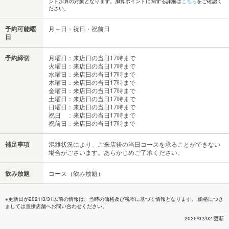
ント加算の対象となります。加算ポイントに関する詳細は
こちら
をご確認く
ださい。
予約可能曜
月～日・祝日・祝前日
日
予約締切
月曜日：来店日の当日17時まで
火曜日：来店日の当日17時まで
水曜日：来店日の当日17時まで
木曜日：来店日の当日17時まで
金曜日：来店日の当日17時まで
土曜日：来店日の当日17時まで
日曜日：来店日の当日17時まで
祝日 ：来店日の当日17時まで
祝前日：来店日の当日17時まで
補足事項
混雑状況により、ご来店後の当日コースを承ることができない
場合がごさいます。あらかじめご了承ください。
飲み放題
コース（飲み放題）
※更新日が2021/3/31以前の情報は、当時の価格及び税率に基づく情報となります。 価格につき
ましては直接店舗へお問い合わせください。
2026/02/02 更新