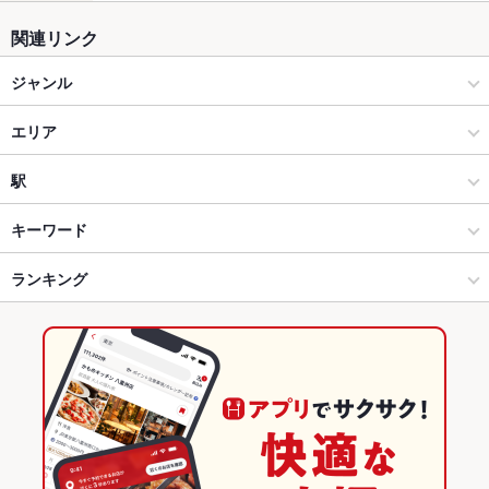
関連リンク
ジャンル
焼肉・ホルモン
エリア
焼肉
武蔵小金井駅
駅
武蔵小金井 × 焼肉・ホルモン
武蔵小金井駅 × 焼肉・ホルモン
武蔵小金井駅
キーワード
武蔵小金井 × 焼肉
武蔵小金井駅 × 焼肉
ランキング
にんにく料理
フライドポテト
ウインナー
牛すじ
レバー
トリュフ
牛タン
ビビンバ
冷麺
デザート
武蔵小金井駅 × 焼肉・ホルモン
武蔵小金井駅 × 居酒屋
東京のグルメランキング
武蔵小金井駅 × 焼肉
武蔵小金井駅 × 洋・和洋・各国料理・その他
東京の焼肉・ホルモンランキング
居酒屋
東京
武蔵小金井のグルメランキング
洋・和洋・各国料理・その他
東京 × 焼肉・ホルモン
武蔵小金井の焼肉・ホルモンランキング