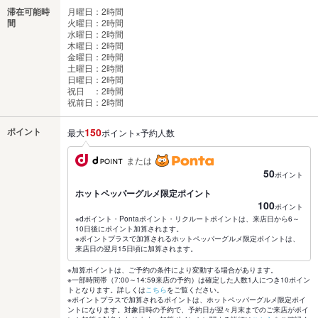
滞在可能時
月曜日：2時間
間
火曜日：2時間
水曜日：2時間
木曜日：2時間
金曜日：2時間
土曜日：2時間
日曜日：2時間
祝日 ：2時間
祝前日：2時間
ポイント
150
最大
ポイント×予約人数
または
50
ポイント
ホットペッパーグルメ限定ポイント
100
ポイント
※dポイント・Pontaポイント・リクルートポイントは、来店日から6～
10日後にポイント加算されます。
※ポイントプラスで加算されるホットペッパーグルメ限定ポイントは、
来店日の翌月15日頃に加算されます。
※加算ポイントは、ご予約の条件により変動する場合があります。
※一部時間帯（7:00～14:59来店の予約）は確定した人数1人につき10ポイン
トとなります。詳しくは
こちら
をご覧ください。
※ポイントプラスで加算されるポイントは、ホットペッパーグルメ限定ポイ
ントになります。対象日時の予約で、予約日が翌々月末までのご来店がポイ