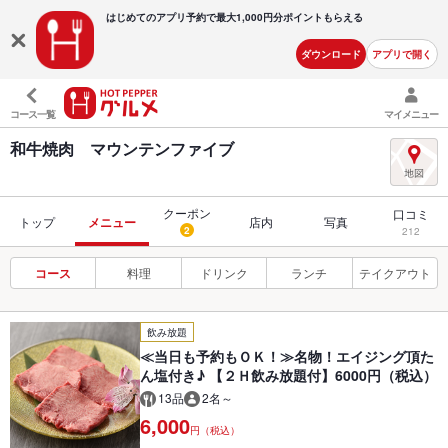
はじめてのアプリ予約で最大
1,000円分ポイントもらえる
ダウンロード
アプリで開く
コース一覧
マイメニュー
和牛焼肉 マウンテンファイブ
クーポン
口コミ
トップ
メニュー
店内
写真
2
212
コース
料理
ドリンク
ランチ
テイクアウト
飲み放題
≪当日も予約もＯＫ！≫名物！エイジング頂た
ん塩付き♪ 【２Ｈ飲み放題付】6000円（税込）
13品
2名～
6,000
円（税込）