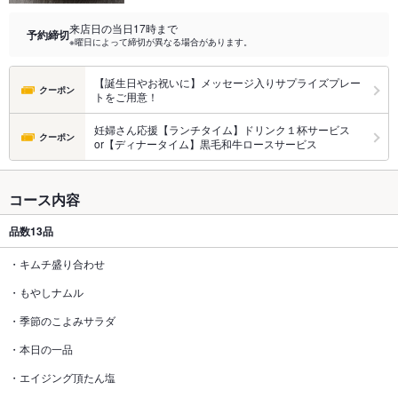
来店日の当日17時まで
予約締切
※曜日によって締切が異なる場合があります。
【誕生日やお祝いに】メッセージ入りサプライズプレー
クーポン
トをご用意！
妊婦さん応援【ランチタイム】ドリンク１杯サービス
クーポン
or【ディナータイム】黒毛和牛ロースサービス
コース内容
品数
13品
・キムチ盛り合わせ
・もやしナムル
・季節のこよみサラダ
・本日の一品
・エイジング頂たん塩