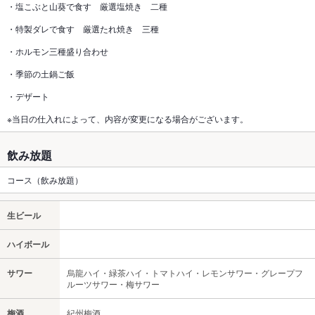
・塩こぶと山葵で食す 厳選塩焼き 二種
・特製ダレで食す 厳選たれ焼き 三種
・ホルモン三種盛り合わせ
・季節の土鍋ご飯
・デザート
※当日の仕入れによって、内容が変更になる場合がございます。
飲み放題
コース（飲み放題）
生ビール
ハイボール
サワー
烏龍ハイ・緑茶ハイ・トマトハイ・レモンサワー・グレープフ
ルーツサワー・梅サワー
梅酒
紀州梅酒