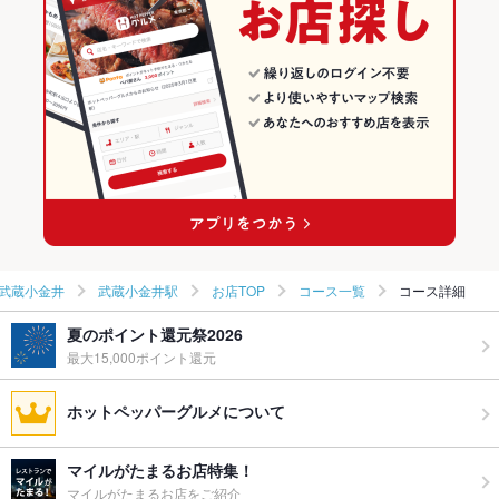
武蔵小金井 × 居酒屋
東京 × 焼肉
武蔵小金井駅のグルメランキング
武蔵小金井 × 洋・和洋・各国料理・その他
東京 × 居酒屋
武蔵小金井駅の焼肉・ホルモンランキング
武蔵小金井駅 × 居酒屋
東京 × 洋・和洋・各国料理・その他
武蔵小金井駅 × 洋・和洋・各国料理・その他
武蔵小金井
武蔵小金井駅
お店TOP
コース一覧
コース詳細
夏のポイント還元祭2026
最大15,000ポイント還元
ホットペッパーグルメについて
マイルがたまるお店特集！
マイルがたまるお店をご紹介