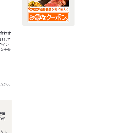
り合わせ
付けして
でイン
！女子会
ください。
厳選
の相
盛りミ