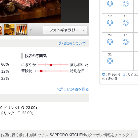
◎
◎
17
18
◎
◎
24
25
◎
◎
総評について
31
お店の雰囲気
◎
66%
にぎやか
落ち着いた
普段使い
特別な日
12%
◎
：即予約可
□
：リクエ
22%
休
：定休日
詳しい評価を見る
0 ドリンクL.O. 23:00）
 ドリンクL.O. 23:00）
お店に行く前に札幌キッチン SAPPORO KITCHENのクーポン情報をチェック！