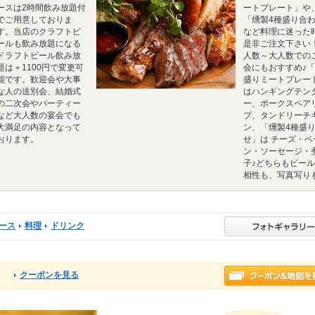
ースは2時間飲み放題付
ートプレート」や
でご用意しておりま
「燻製4種盛り合
す。当店のクラフトビ
など料理に迷った
ールも飲み放題になる
是非ご注文下さい
ドラフトビール飲み放
人数～大人数での
題は＋1100円で変更可
会にもおすすめ♪「
能です。歓迎会や大事
盛りミートプレー
な人の送別会、結婚式
はハンギングテン
の二次会やパーティー
ー、ポークスペア
など大人数の宴会でも
ブ、タンドリーチ
大満足の内容となって
ン、「燻製4種盛
おります。
せ」は チーズ・ベ
ン・ソーセージ・
子♪どちらもビー
相性も、写真写り
ース
料理
ドリンク
クーポンを見る
る