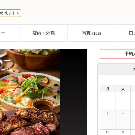
つかえます
ュー
店内・外観
写真
口
(102)
予約
月
火
3
4
10
11