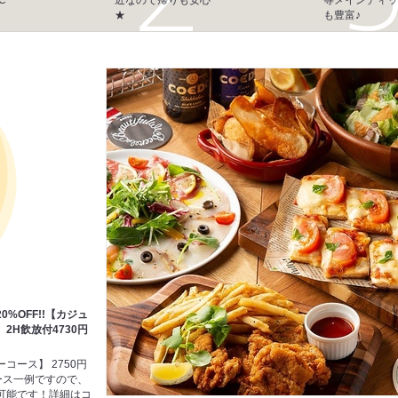
★
も豊富♪
%OFF!!【カジュ
2H飲放付4730円
コース】 2750円
ース一例ですので、
可能です！詳細はコ