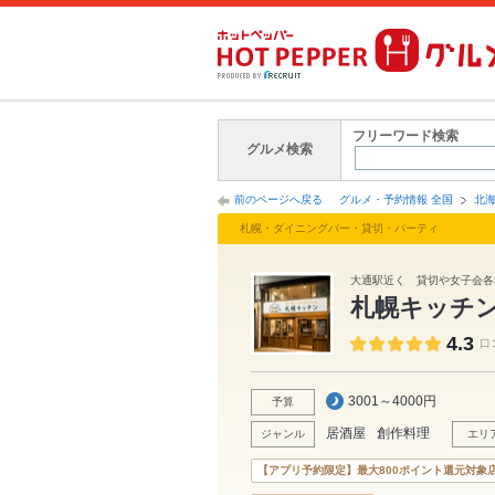
フリーワード検索
グルメ検索
前のページへ戻る
グルメ・予約情報 全国
北
札幌・ダイニングバー・貸切・パーティ
大通駅近く 貸切や女子会各
札幌キッチン ‐
4.3
口
3001～4000円
予算
居酒屋
創作料理
ジャンル
エリ
【アプリ予約限定】最大800ポイント還元対象