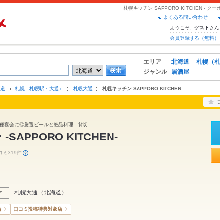
札幌キッチン SAPPORO KITCHEN -
よくある問い合わせ
ようこそ、
さん
ゲスト
会員登録する（無料）
エリア
北海道
札幌（札
ジャンル
居酒屋
海道
札幌（札幌駅・大通）
札幌大通
札幌キッチン SAPPORO KITCHEN
種宴会に◎厳選ビールと絶品料理 貸切
SAPPORO KITCHEN‐
コミ319件
札幌大通
（
北海道
）
ア
店
口コミ投稿特典対象店