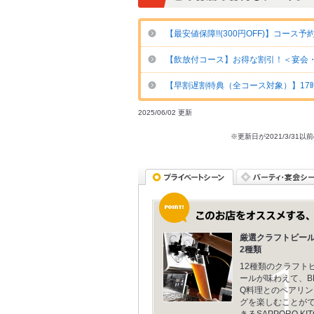
【最安値保障!!(300円OFF)】コー
【飲放付コース】お得な割引！＜宴会
【早割遅割特典（全コース対象）】17時迄
2025/06/02 更新
※更新日が2021/3/
厳選クラフトビール
2種類
12種類のクラフト
ールが味わえて、B
Q料理とのペアリン
グを楽しむことが
きるSAPPORO KIT