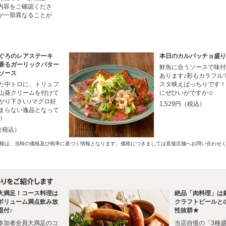
内容をご確認くださ
が一部異なることが
まぐろのレアステーキ
本日のカルパッチョ盛
香るガーリックバター
鮮魚に合うソースで味
ソース
あります♪彩もカラフル
た中トロに、トリュフ
スタ映えばっちりです
山葵クリームを付けて
にぜひいがですか☆
がり下さい♪マグロ好
1,529円（税込）
まらない逸品となって
！
円（税込）
以前の情報は、当時の価格及び税率に基づく情報となります。価格につきましては直接店舗へお問い合わせ
大満足！コース料理は
絶品「肉料理」は
ボリューム満点飲み放
クラフトビールと
題付♪
性抜群★
参加者全員大満足のコ
当店自慢の「3種