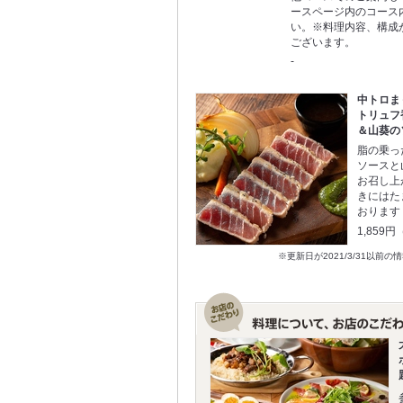
ースページ内のコース
い。※料理内容、構成
ございます。
-
中トロ
トリュフ
＆山葵の
脂の乗っ
ソースと
お召し上
きにはた
おります
1,859
※更新日が2021/3/31