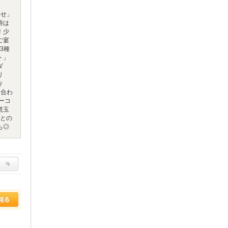
、
わせ」
時は
！少
ご宴
3種
ト」
ダ
リ
キ
り合わ
ーコ
煮玉
ルとの
も◎