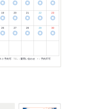
◎
◎
◎
◎
◎
19
20
21
22
23
◎
◎
◎
◎
◎
26
27
28
29
30
◎
◎
◎
◎
◎
スト予約可
TEL
：要問い合わせ
×
：予約不可