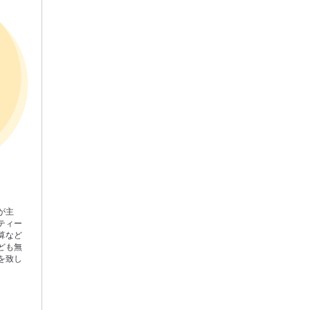
が主
ティー
算など
ども無
を致し