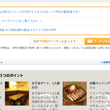
ス予約はDKダイニング公式サイトからのネット予約が最安値です♪
・コースページをご覧ください＞
 or 21時以降の宴会スタートで20％OFF
全部で
6枚
のクーポンがあります！
31以前の情報は、当時の価格及び税率に基づく情報となります。価格につきましては直接店舗へお問い合
1
女子会デート、1人飲
自慢のメインデ
み◎
シュ
ビ
女子会やデート1人飲
ドリンクは1杯
B
みにもぴったりな木
楽しみ下さい。
目調の作りの店内に
ドリーチキンや
で
なっております。駅
り牛タンのステ
C
近なので帰りも安心
等メインディッ