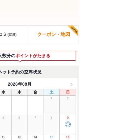
コミ
クーポン・地図
(
319
)
人数分の
ポイントがたまる
ネット予約の空席状況
2026年08月
水
木
金
土
日
1
2
5
6
7
8
9
◎
12
13
14
15
16