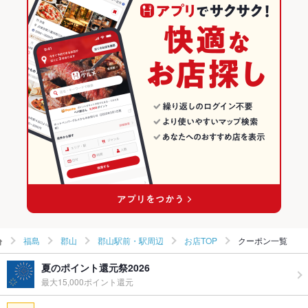
和食
福島
郡山のグルメランキング
和食全般
福島 × 居酒屋
郡山の居酒屋ランキング
郡山 × 和食
福島 × 和風
郡山駅前・駅周辺のグルメランキング
郡山 × 和食全般
福島 × 和食
郡山駅前・駅周辺の居酒屋ランキング
郡山駅 × 和食
福島 × 和食全般
郡山駅 × 和食全般
福島
郡山
郡山駅前・駅周辺
お店TOP
クーポン一覧
夏のポイント還元祭2026
最大15,000ポイント還元