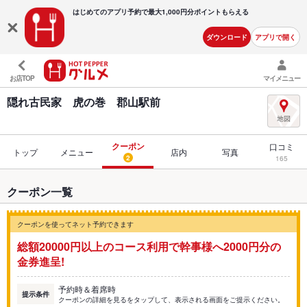
はじめてのアプリ予約で最大
1,000円分ポイントもらえる
ダウンロード
アプリで開く
お店TOP
マイメニュー
隠れ古民家 虎の巻 郡山駅前
クーポン
口コミ
トップ
メニュー
店内
写真
2
165
クーポン一覧
クーポンを使ってネット予約できます
総額20000円以上のコース利用で幹事様へ2000円分の
金券進呈!
予約時＆着席時
提示条件
クーポンの詳細を見るをタップして、表示される画面をご提示ください。