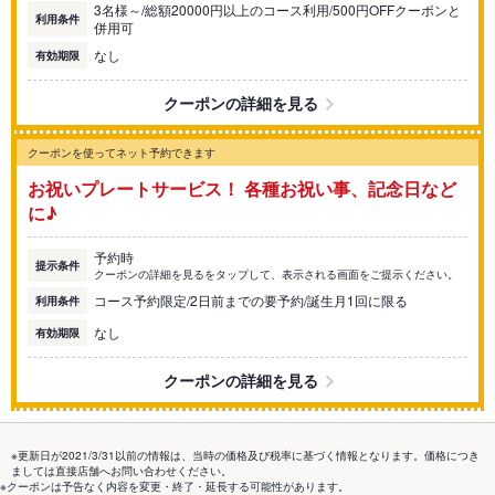
3名様～/総額20000円以上のコース利用/500円OFFクーポンと
利用条件
併用可
なし
有効期限
クーポンの詳細を見る
クーポンを使ってネット予約できます
お祝いプレートサービス！ 各種お祝い事、記念日など
に♪
予約時
提示条件
クーポンの詳細を見るをタップして、表示される画面をご提示ください。
コース予約限定/2日前までの要予約/誕生月1回に限る
利用条件
なし
有効期限
クーポンの詳細を見る
※更新日が2021/3/31以前の情報は、当時の価格及び税率に基づく情報となります。価格につき
ましては直接店舗へお問い合わせください。
※クーポンは予告なく内容を変更・終了・延長する可能性があります。