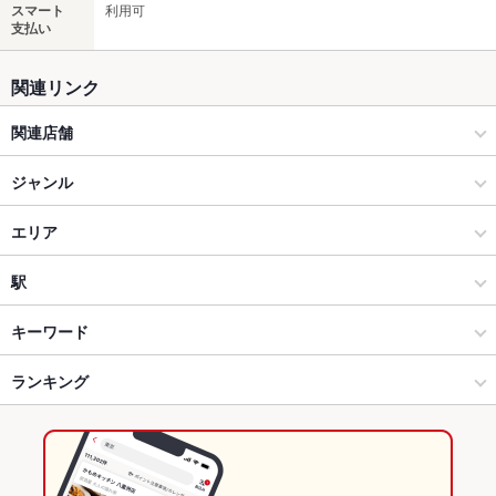
スマート
利用可
支払い
関連リンク
関連店舗
炭焼うまいもん 虎々 郡山駅前
ジャンル
お肉炙り焼き 風虎 郡山駅前
居酒屋
エリア
和風
郡山駅前・駅周辺
駅
郡山 × 居酒屋
郡山駅前・駅周辺 × 居酒屋
安積永盛駅
キーワード
郡山 × 和風
郡山駅前・駅周辺 × 和風
郡山駅
ランキング
からあげ
お茶漬け
馬刺し
炉ばた焼き・炙り焼き
刺身
フライドポテト
天ぷら
なめろう
鴨肉
餃子
麻婆豆腐
炭火焼
牛タン
デザート
郡山駅 × 居酒屋
郡山駅前・駅周辺 × 和食
郡山富田駅
福島のグルメランキング
アヒージョ
郡山駅 × 和風
郡山駅前・駅周辺 × 和食全般
福島の居酒屋ランキング