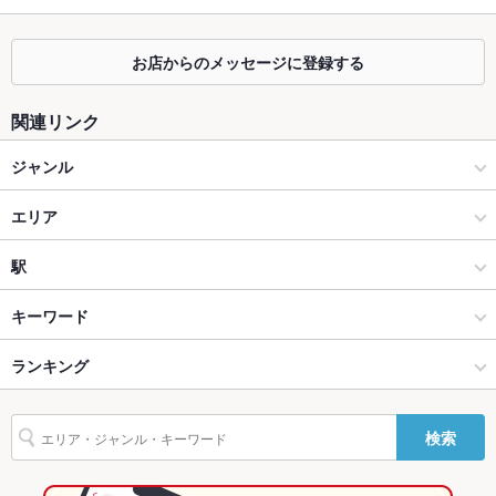
などご相談承ります。
座敷
なし ：お座敷はございませんが、ゆったり座れるテーブル席を
お店からのメッセージに登録する
ご用意しております。
掘りごたつ
なし ：掘りごたつはございませんが、ゆったり座れるテーブル
関連リンク
席をご用意しております。
ジャンル
カウンター
なし ：カウンター席はございませんが、お一人様からご利用頂
けるテーブル席をご用意しております。
イタリアン・フレンチ
エリア
ソファー
なし ：ソファー席はございませんが、様々なシーンやメンバー
に合わせたお席をご用意させて頂きます。
フレンチ
浜松駅
駅
テラス席
なし ：テラスはございませんが、悪天候でも安心の室内でご宴
浜松 × イタリアン・フレンチ
浜松駅 × イタリアン・フレンチ
新浜松駅
キーワード
会をお楽しみください。
貸切
貸切可 ：15名様～24名様まで承ります。お気軽にご相談下さ
浜松 × フレンチ
浜松駅 × フレンチ
第一通り駅
ランキング
デザート
い。
第一通り駅 × イタリアン・フレンチ
静岡
浜松駅
静岡のグルメランキング
設備
検索
Wi-Fi
なし
第一通り駅 × フレンチ
静岡 × イタリアン・フレンチ
静岡のイタリアン・フレンチランキング