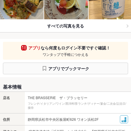
すべての写真を見る
アプリ
なら何度もログイン不要ですぐ確認！
ワンタップで手軽につかえる
アプリでブックマーク
基本情報
店名
THE BRASSERIE ザ・ブラッセリー
フレンチ/イタリアン/ワイン/西洋料理/ランチ/ディナー/宴会/二次会/記念日/
接待
住所
静岡県浜松市中央区板屋町626 ワオン浜松2F