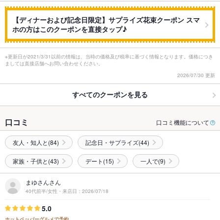
【ディナーおよび記念日限定】サプライズ花束クーポン スマ
ホの方はこのクーポンを直接タップ♪
※更新日が2021/3/31以前の情報は、当時の価格及び税率に基づく情報となります。価格につき
ましては直接店舗へお問い合わせください。
2026/07/30 更新
すべてのクーポンを見る
口コミ
口コミ機能について
友人・知人と(84)
記念日・サプライズ(44)
家族・子供と(43)
デート(15)
一人で(9)
まゆさんさん
40代前半/女性・来店日：2026/07/18
5.0
ホットペッパーグルメで予約