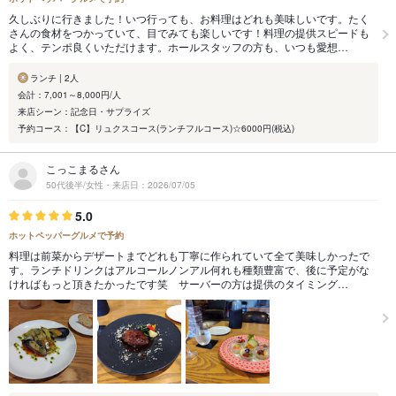
久しぶりに行きました！いつ行っても、お料理はどれも美味しいです。たく
さんの食材をつかっていて、目でみても楽しいです！料理の提供スピードも
よく、テンポ良くいただけます。ホールスタッフの方も、いつも愛想…
ランチ | 2人
会計：7,001～8,000円/人
来店シーン：記念日・サプライズ
予約コース：【C】リュクスコース(ランチフルコース)☆6000円(税込)
こっこまるさん
50代後半/女性・来店日：2026/07/05
5.0
ホットペッパーグルメで予約
料理は前菜からデザートまでどれも丁寧に作られていて全て美味しかったで
す。ランチドリンクはアルコールノンアル何れも種類豊富で、後に予定がな
ければもっと頂きたかったです笑 サーバーの方は提供のタイミング…