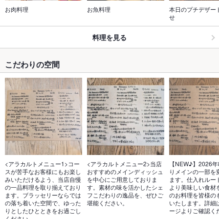
お肉料理
お魚料理　
本日のプチデザー
せ
料理を見る
こだわりの空間
<アラカルトメニュー1>コー
<アラカルトメニュー2>当店
【NEW♪】2026年
スが苦手なお客様にもお楽し
おすすめのメインディッシュ
りメインの一部を
みいただけるよう、当店自慢
を中心にご用意しておりま
ます。仕入れルー
の一品料理を取り揃えており
す。素材の味を活かしたシェ
より美味しい食材
ます。ブラッセリーならでは
フこだわりの逸品を、ぜひご
のお料理を皆様の
の落ち着いた空間で、ゆった
堪能ください。
いたします。詳細
りとしたひとときをお過ごし
ージよりご確認く
ください。