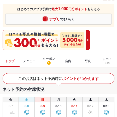
1,000
はじめてのアプリ予約で
最大
円分ポイント
もらえる
アプリ
でひらく
クーポン
口コミ
トップ
メニュー
店内
写真
1
195
このお店はネット予約時に
ポイントがつかえます
ネット予約の空席状況
金
土
日
月
火
水
木
8/7
8/8
8/9
8/10
8/11
8/12
8/13
TEL
休
◎
◎
◎
◎
◎