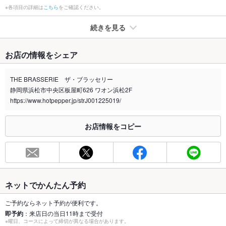
※各項目の詳細は
こちら
をご確認ください。
続きを見る
たばこ
お店の情報をシェア
禁煙・喫煙
全席禁煙
申し訳ございません。当店は全席禁煙席となっております。ご
THE BRASSERIE ザ・ブラッセリー
了承下さい。
静岡県浜松市中央区板屋町626 ワオン浜松2F
喫煙専用室
https://www.hotpepper.jp/strJ001225019/
なし
※2020年4月1日～受動喫煙対策に関する法律が施行されています。正しい情報はお店へお問い
お店情報をコピー
合わせください。
お席
総席数
28席(新型コロナウイルスの影響を受け、お席の間隔を広めにし
ています)
ネットでかんたん予約
最大宴会収
28人(最大28名様までご利用OK！人数等お気軽にご相談くださ
容人数
い)
ご予約ならネット予約が便利です。
即予約
：来店日の当日11時まで受付
個室
なし ：個室のご用意はございませんが、人数に合せてアレンジ
※曜日、コースによって締切が異なる場合があります。