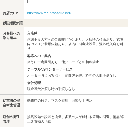
円
お店のHP
http://www.the-brasserie.net/
感染症対策
お客様への
入店時
取り組み
体調不良の方への自粛呼びかけあり、入店時の検温あり、施設
内のマスク着用依頼あり、店内に消毒液設置、混雑時入店お断
り
客席へのご案内
席毎に一定間隔あり、他グループとの相席禁止
テーブル/カウンターサービス
オーダー時にお客様と一定間隔保持、料理の大皿提供なし
会計処理
現金等受け渡し時の手渡しなし
従業員の安
勤務時の検温、マスク着用、頻繁な手洗い
全衛生管理
店舗の衛生
換気設備の設置と換気、多数の人が触れる箇所の消毒、備品/卓
管理
上設置物の消毒