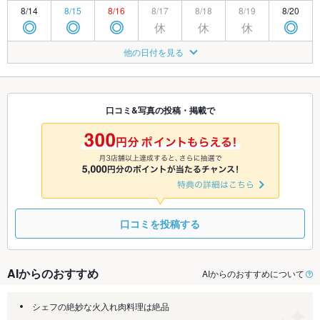
8/14
8/15
8/16
8/17
8/18
8/19
8/20
休
休
休
◎
◎
◎
◎
8/21
8/22
8/23
8/24
8/25
8/26
8/27
他の日付を見る
休
◎
◎
◎
◎
◎
◎
8/28
8/29
8/30
8/31
9/1
9/2
9/3
休
◎
◎
◎
◎
◎
◎
口コミ&写真の投稿・掲載で
9/4
9/5
9/6
9/7
9/8
9/9
9/10
休
◎
◎
◎
◎
◎
◎
口コミを投稿する
AIからのおすすめ
AIからのおすすめについて
シェフの絶妙な火入れ肉料理は絶品