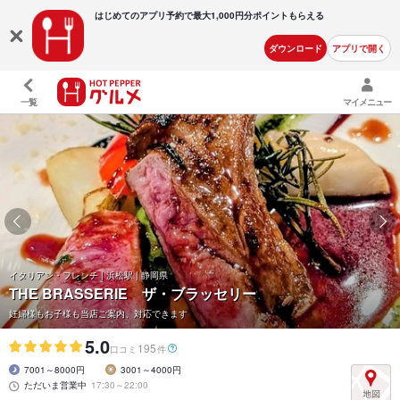
はじめてのアプリ予約で最大
1,000円分ポイントもらえる
ダウンロード
アプリで開く
一覧
マイメニュー
イタリアン・フレンチ | 浜松駅 | 静岡県
THE BRASSERIE ザ・ブラッセリー
妊婦様もお子様も当店ご案内、対応できます
5.0
195
口コミ
件
7001～8000円
3001～4000円
ただいま営業中
17:30～22:00