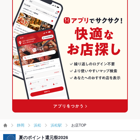
バリアフリ
なし ：お手伝いが必要な際はお気軽にご連絡ください。お困り
静岡 × フレンチ
静岡のフレンチランキング
ー
の際はスタッフまでお気軽にお申し付けください。
浜松のグルメランキング
駐車場
なし ：お近くのパーキングをご利用ください。提携している駐
車場はございません。
浜松のイタリアン・フレンチランキング
その他設備
不明点等、お気軽に店舗へご相談下さい。
浜松のフレンチランキング
その他
飲み放題
なし
浜松駅のグルメランキング
食べ放題
なし ：アラカルト又はコースでのご提供になります。当店自慢
浜松駅のイタリアン・フレンチランキング
の料理の数々を存分にお楽しみください。
浜松駅のフレンチランキング
お酒
ワイン充実
お子様連れ
お子様連れOK ：お子様連れOK、ベビーカー持ちこみ可、チャ
イルドシート無し。ご不明な点はお気軽にお問合せください。
ウェディン
予算や貸切のご相談など承ります！お気軽にお問い合わせくだ
静岡
浜松
浜松駅
お店TOP
グパーティ
さい。
ー二次会
夏のポイント還元祭2026