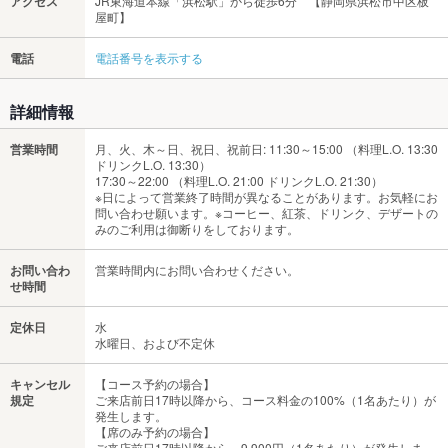
アクセス
JR東海道本線「浜松駅」から徒歩6分 【静岡県浜松市中区板
屋町】
電話
電話番号を表示する
詳細情報
営業時間
月、火、木～日、祝日、祝前日: 11:30～15:00 （料理L.O. 13:30
ドリンクL.O. 13:30）
17:30～22:00 （料理L.O. 21:00 ドリンクL.O. 21:30）
※日によって営業終了時間が異なることがあります。お気軽にお
問い合わせ願います。※コーヒー、紅茶、ドリンク、デザートの
みのご利用は御断りをしております。
お問い合わ
営業時間内にお問い合わせください。
せ時間
定休日
水
水曜日、および不定休
キャンセル
【コース予約の場合】
規定
ご来店前日17時以降から、コース料金の100%（1名あたり）が
発生します。
【席のみ予約の場合】
ご来店前日17時以降から、9,900円（1名あたり）が発生しま