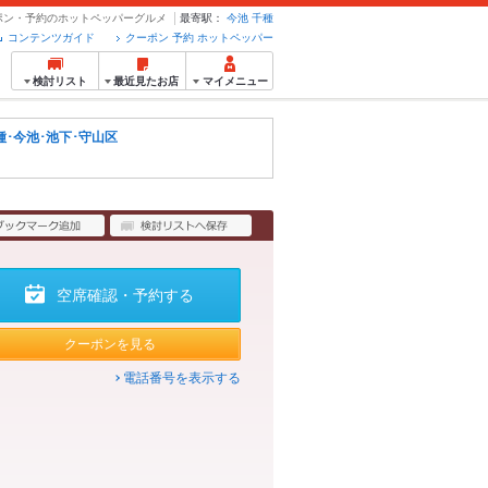
ーポン・予約のホットペッパーグルメ
最寄駅：
今池
千種
コンテンツガイド
クーポン 予約 ホットペッパー
検討リスト
最近見たお店
マイメニュー
種･今池･池下･守山区
空席確認・予約する
クーポンを見る
電話番号を表示する