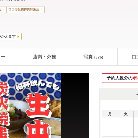
店
口コミ投稿特典対象店
つかえます
ュー
店内・外観
写真
口
(376)
予約人数分の
ポ
月
火