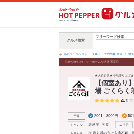
フリーワード検索
グルメ検索
前のページへ戻る
グルメ・予約情報 全国
愛
◎昔ながらのアットホームな大衆酒場◎
★大衆呑処★今池盛り上げま
【個室あり】
場 ごくらく
4.1
口
2001～3000円
50
予算
居酒屋
和食
ジャンル
エリア
20歳未満の方は入店不可（
お知らせ