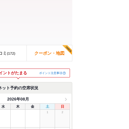
コミ
クーポン・地図
(
172
)
イントがたまる
ポイント注意事項
ネット予約の空席状況
2026年08月
水
木
金
土
日
1
2