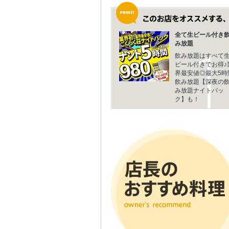
全て生ビール付き
み放題
飲み放題はすべて
ビール付きでお得♪
界最安値◎最大5時
飲み放題【深夜の
み放題ナイトパッ
ク】も！