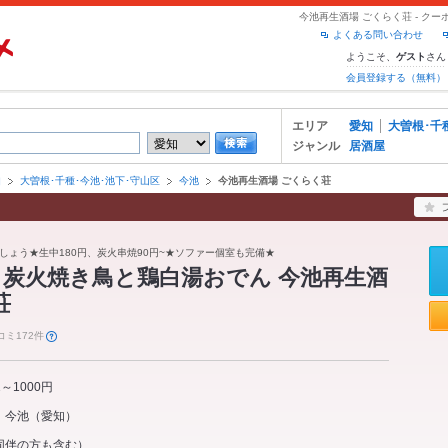
今池再生酒場 ごくらく荘 - ク
よくある問い合わせ
ようこそ、
さん
ゲスト
会員登録する（無料）
エリア
愛知
大曽根･千
ジャンル
居酒屋
知
大曽根･千種･今池･池下･守山区
今池
今池再生酒場 ごくらく荘
しょう★生中180円、炭火串焼90円~★ソファー個室も完備★
炭火焼き鳥と鶏白湯おでん 今池再生酒
荘
コミ172件
1～1000円
今池
（
愛知
）
同伴の方も含む）