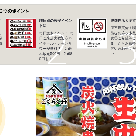
飲
曜日別の激安イベン
喫煙席あります
ト◎
個室席完備！喫
生
毎日激安イベント!!毎
能なお席を多数
業
日ご来店大歓迎◎ハ
意◎ご希望等ご
間
イボール・レモンサ
ましたらお気軽
飲
ワーが無料？！1h飲
問い合わせくだ
み放題500円、2h98
い！
0円も！