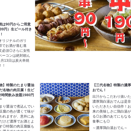
焼は90円からご用意
209円）生ビール付き
”！
オリジナルのガリ
群でお酒が進む進
文必須◎さらに女性
ベーコンは絶対頼ん
月13日は炭火串焼
！！
物】特製のたまり醤油
【三代名物】特製の濃
だ名物の肉豆腐！生ビ
おでん！
2時間飲み放題1980円
出汁からこだわり抜い
”
濃厚鶏白湯おでんは是
まり醤油で煮込んでい
いただきたい自信作！
豆腐の色が濃くて味が
来の美味しさに鶏白湯
われますが、意外にあ
る◎お酒のあてにもな
だけど濃厚でお酒とよ
食事にも◎
す◎特製の肉豆腐飯も
～濃厚鶏白湯おでん～