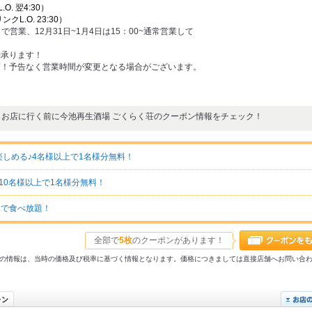
.O. 翌4:30）
リンクL.O. 23:30）
0まで営業、12月31日~1月4日は15：00~通常営業して
約承ります！
す！予告なく営業時間が変更となる場合がございます。
お店に行く前に今池再生酒場 ごくらく荘のクーポン情報をチェック！
しめる♪4名様以上で1名様分無料！
10名様以上で1名様分無料！
円で食べ放題！
全部で
5枚
のクーポンがあります！
31以前の情報は、当時の価格及び税率に基づく情報となります。価格につきましては直接店舗へお問い合