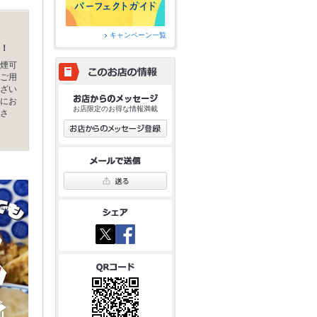
キャンペーン一覧
！
煙可
ご用
ざい
にお
お店限定のお得な情報満載
さ