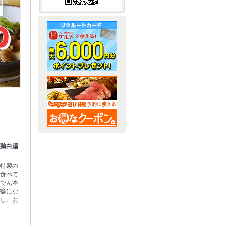
厚鶏白湯
た特製の
非食べて
おでん本
が癖にな
るし、お