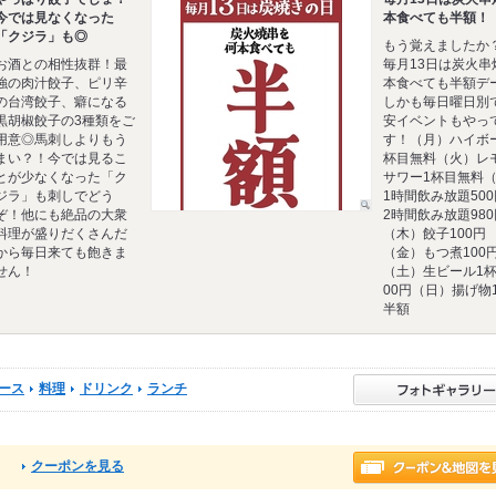
今では見なくなった
本食べても半額！
「クジラ」も◎
もう覚えましたか
お酒との相性抜群！最
毎月13日は炭火串
強の肉汁餃子、ピリ辛
本食べても半額デ
の台湾餃子、癖になる
しかも毎日曜日別
黒胡椒餃子の3種類をご
安イベントもやっ
用意◎馬刺しよりもう
す！（月）ハイボ
まい？！今では見るこ
杯目無料（火）レ
とが少なくなった「ク
サワー1杯目無料
ジラ」も刺しでどう
1時間飲み放題50
ぞ！他にも絶品の大衆
2時間飲み放題980
料理が盛りだくさんだ
（木）餃子100円
から毎日来ても飽きま
（金）もつ煮100
せん！
（土）生ビール1杯
00円（日）揚げ物
半額
ース
料理
ドリンク
ランチ
クーポンを見る
る