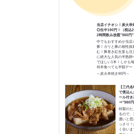
当店イチオシ！炭火串
◎生中190円！（税込
2時間飲み放題"980円
中でもおすすめが当店
豚！ガリと豚の相性抜
む！豚巻き紅生姜も注
に絶大な人気の半熟卵
でほしい1本！しかも毎
何本食べても半額デー
～炭火串焼き90円～
【三代名
で煮込ん
ール付き
⇒"980円
特製のた
るので、
濃いと思
っさり！
く合いま