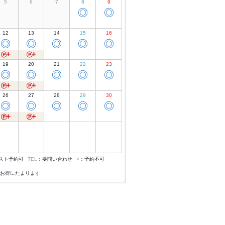
5
6
7
8
9
◎
◎
12
13
14
15
16
◎
◎
◎
◎
◎
19
20
21
22
23
◎
◎
◎
◎
◎
26
27
28
29
30
◎
◎
◎
◎
◎
スト予約可
TEL
：要問い合わせ
×
：予約不可
お得にたまります