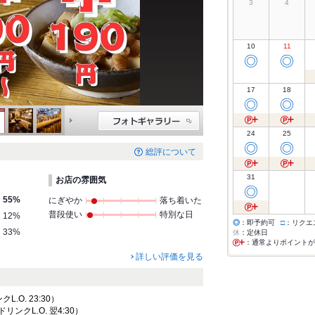
3
4
10
11
◎
◎
17
18
◎
◎
24
25
◎
◎
総評について
31
お店の雰囲気
◎
55%
にぎやか
落ち着いた
普段使い
特別な日
12%
◎
：即予約可
□
：リクエ
33%
休
：定休日
：通常よりポイントが
詳しい評価を見る
クL.O. 23:30）
 ドリンクL.O. 翌4:30）