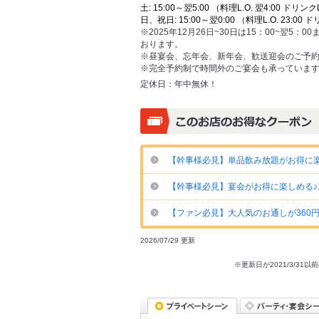
土: 15:00～翌5:00 （料理L.O. 翌4:00 ドリンクL
日、祝日: 15:00～翌0:00 （料理L.O. 23:00 ド
※2025年12月26日~30日は15：00~翌5：0
おります。
※昼宴会、忘年会、新年会、歓送迎会のご予
※完全予約制で時間外のご宴会も承っていま
定休日：
年中無休！
【幹事様必見】単品飲み放題がお得に楽
【幹事様必見】宴会がお得に楽しめる♪
【ファン必見】大人気のお通しが360
2026/07/29 更新
※更新日が2021/3/