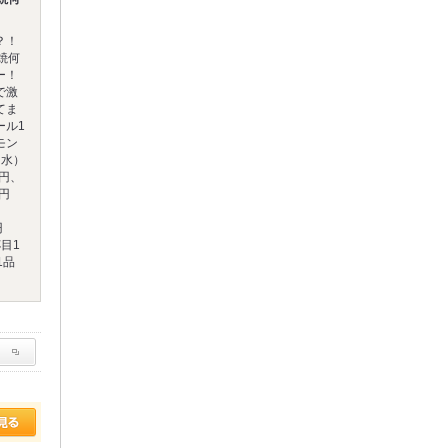
？！
焼何
ー！
で激
てま
ール1
モン
（水）
0円、
円
円
目1
1品