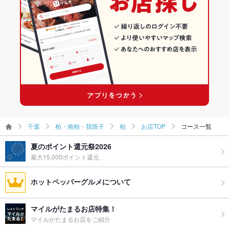
柏・南柏・我孫子 × 和食
千葉 × 和風
柏のグルメランキング
柏・南柏・我孫子 × 焼き鳥・鶏料理
千葉 × 和食
柏の居酒屋ランキング
柏駅 × 和食
千葉 × 焼き鳥・鶏料理
柏駅 × 焼き鳥・鶏料理
千葉
柏・南柏・我孫子
柏
お店TOP
コース一覧
夏のポイント還元祭2026
最大15,000ポイント還元
ホットペッパーグルメについて
マイルがたまるお店特集！
マイルがたまるお店をご紹介