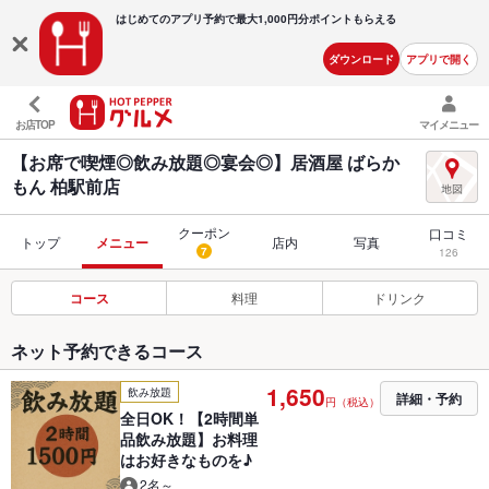
はじめてのアプリ予約で最大
1,000円分ポイントもらえる
ダウンロード
アプリで開く
お店TOP
マイメニュー
【お席で喫煙◎飲み放題◎宴会◎】居酒屋 ばらか
もん 柏駅前店
クーポン
口コミ
トップ
メニュー
店内
写真
7
126
コース
料理
ドリンク
ネット予約できるコース
1,650
飲み放題
詳細・予約
円（税込）
全日OK！【2時間単
品飲み放題】お料理
はお好きなものを♪
2名～