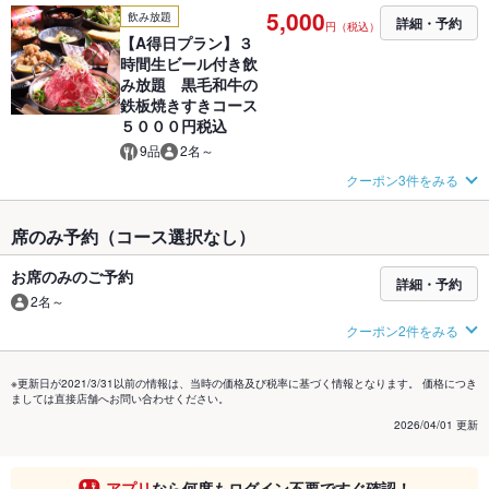
5,000
飲み放題
詳細・予約
円（税込）
【A得日プラン】３
時間生ビール付き飲
み放題 黒毛和牛の
鉄板焼きすきコース
５０００円税込
9品
2名～
クーポン3件をみる
席のみ予約（コース選択なし）
お席のみのご予約
詳細・予約
2名～
クーポン2件をみる
※更新日が2021/3/31以前の情報は、当時の価格及び税率に基づく情報となります。 価格につき
ましては直接店舗へお問い合わせください。
2026/04/01 更新
アプリ
なら何度もログイン不要ですぐ確認！