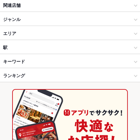
関連店舗
【お席で喫煙◎飲み放題◎】牛タン居酒屋キなり 京成船橋店
ジャンル
居酒屋
エリア
和風
柏
駅
柏・南柏・我孫子 × 居酒屋
柏 × 居酒屋
柏駅
キーワード
柏・南柏・我孫子 × 和風
柏 × 和風
新松戸駅
ランキング
からあげ
お茶漬け
馬刺し
フライドポテト
ソーセージ
天ぷら
焼きそば
地鶏
ステーキ
グラタン
餃子
杏仁豆腐
ビビンバ
柏駅 × 居酒屋
柏 × 和食
南柏駅
千葉のグルメランキング
石焼きビビンバ
柏駅 × 和風
柏 × 焼き鳥・鶏料理
千葉の居酒屋ランキング
和食
千葉
柏・南柏・我孫子のグルメランキング
焼き鳥・鶏料理
千葉 × 居酒屋
柏・南柏・我孫子の居酒屋ランキング