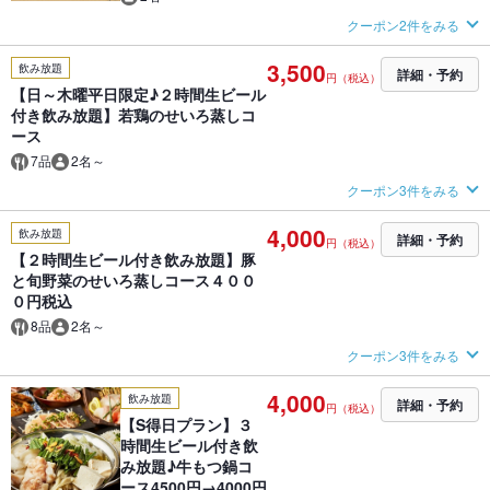
クーポン2件をみる
3,500
飲み放題
詳細・予約
円（税込）
【日～木曜平日限定♪２時間生ビール
付き飲み放題】若鶏のせいろ蒸しコ
ース
7品
2名～
クーポン3件をみる
4,000
飲み放題
詳細・予約
円（税込）
【２時間生ビール付き飲み放題】豚
と旬野菜のせいろ蒸しコース４００
０円税込
8品
2名～
クーポン3件をみる
4,000
飲み放題
詳細・予約
円（税込）
【S得日プラン】３
時間生ビール付き飲
み放題♪牛もつ鍋コ
ース4500円→4000円