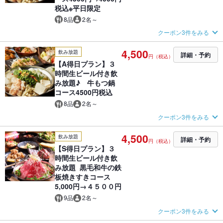
税込※平日限定
8品
2名～
クーポン3件をみる
4,500
飲み放題
詳細・予約
円（税込）
【A得日プラン】３
時間生ビール付き飲
み放題♪ 牛もつ鍋
コース4500円税込
8品
2名～
クーポン3件をみる
4,500
飲み放題
詳細・予約
円（税込）
【S得日プラン】３
時間生ビール付き飲
み放題 黒毛和牛の鉄
板焼きすきコース
5,000円→４５００円
9品
2名～
クーポン3件をみる