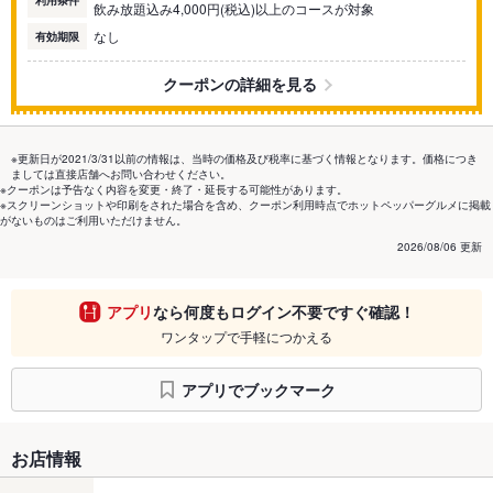
利用条件
飲み放題込み4,000円(税込)以上のコースが対象
なし
有効期限
クーポンの詳細を見る
※更新日が2021/3/31以前の情報は、当時の価格及び税率に基づく情報となります。価格につき
ましては直接店舗へお問い合わせください。
※クーポンは予告なく内容を変更・終了・延長する可能性があります。
※スクリーンショットや印刷をされた場合を含め、クーポン利用時点でホットペッパーグルメに掲載
がないものはご利用いただけません。
2026/08/06 更新
アプリ
なら何度もログイン不要ですぐ確認！
ワンタップで手軽につかえる
アプリでブックマーク
お店情報