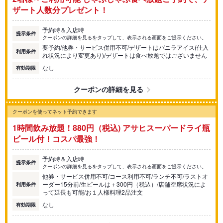
ザート人数分プレゼント！
予約時＆入店時
提示条件
クーポンの詳細を見るをタップして、表示される画面をご提示ください。
要予約/他券・サービス併用不可/デザートはバニラアイス(仕入
利用条件
れ状況により変更あり)/デザートは食べ放題ではございません
なし
有効期限
クーポンの詳細を見る
クーポンを使ってネット予約できます
1時間飲み放題！880円（税込) アサヒスーパードライ瓶
ビール付！コスパ最強！
予約時＆入店時
提示条件
クーポンの詳細を見るをタップして、表示される画面をご提示ください。
他券・サービス併用不可/コース利用不可/ランチ不可/ラストオ
ーダー15分前/生ビールは＋300円（税込）/店舗空席状況によ
利用条件
って延長も可能/お１人様料理2品注文
なし
有効期限