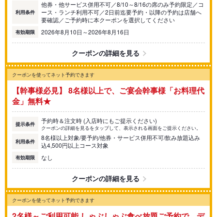
他券・他サービス併用不可／8/10～8/16の席のみ予約限定／コ
ース・ランチ利用不可／2日前迄要予約・以降の予約は店舗へ
利用条件
要確認／ご予約時に本クーポンを選択してください
2026年8月10日～2026年8月16日
有効期限
クーポンの詳細を見る
クーポンを使ってネット予約できます
【幹事様必見】 8名様以上で、ご宴会幹事様「お料理代
金」無料★
予約時＆注文時 (入店時にもご提示ください)
提示条件
クーポンの詳細を見るをタップして、表示される画面をご提示ください。
8名様以上対象/要予約/他券・サービス併用不可/飲み放題込み
利用条件
込4,500円以上コース対象
なし
有効期限
クーポンの詳細を見る
クーポンを使ってネット予約できます
2名様～ご利用可能 しゃぶしゃぶ食べ放題ご予約で、デ