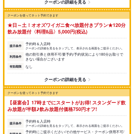
クーポンの詳細を見る
クーポンを使ってネット予約できます
★日～土！オオズワイガニ食べ放題付きプラン★120分
飲み放題付〈料理8品〉5,000円(税込)
予約時＆入店時
提示条件
クーポンの詳細を見るをタップして、表示される画面をご提示ください。
他の割引券と併用不可/要予約/予約状況により180分お取りで
利用条件
きない場合がございます
なし
有効期限
クーポンの詳細を見る
クーポンを使ってネット予約できます
【昼宴会】17時までにスタートがお得! スタンダード飲
み放題が半額♪飲み放題付価格750円オフ!
予約時＆入店時
提示条件
クーポンの詳細を見るをタップして、表示される画面をご提示ください。
予約時にご提示ください/その他サービス・クーポン併用不可/