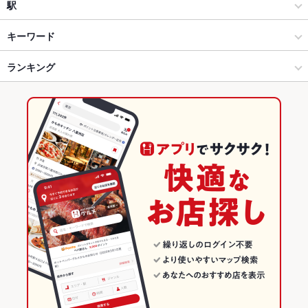
北のごちそうダイニング 北海道 新大阪ソーラ21店
和風
広島駅
駅
北海道 藤沢駅前店
広島駅・横川・その他広島市内 × 居酒屋
広島駅 × 居酒屋
広島駅
キーワード
Hokkaido Gourmet Dining 北海道 横浜スカイビル店
広島駅・横川・その他広島市内 × 和風
広島駅 × 和風
広島駅駅
ランキング
からあげ
お茶漬け
塩辛
炉ばた焼き・炙り焼き
ウニ料理
エビ料理
カニ料理
刺身
フライドポテト
ソーセージ
しゃぶしゃぶ
天ぷら
北海道 横浜天理ビル店
広島駅 × 居酒屋
広島駅 × 和食
広島のグルメランキング
茶碗蒸し
つくね
焼売
チャーハン
ジンギスカン
いくら丼
北海道 川崎駅前店
広島駅 × 和風
広島駅 × 和食全般
広島の居酒屋ランキング
味噌バターコーンラーメン
北海道 溝の口駅前店
和食
広島
広島駅・横川・その他広島市内のグルメランキング
北海道 武蔵小杉タワープレイス店
和食全般
広島 × 居酒屋
広島駅・横川・その他広島市内の居酒屋ランキング
北海道 目黒西口店
広島駅・横川・その他広島市内 × 和食
広島 × 和風
広島駅のグルメランキング
北の味紀行と地酒 北海道 大崎ゲートシティ店
広島駅・横川・その他広島市内 × 和食全般
広島 × 和食
広島駅の居酒屋ランキング
広島駅 × 和食
広島 × 和食全般
その他の関連店舗