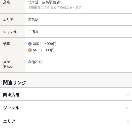
店名
北海道 広島駅前店
居酒屋 飲み放題 個室 完全個室 食べ放題
エリア
広島駅
ジャンル
居酒屋
予算
3001～4000円
501～1000円
スマート
利用不可
支払い
関連リンク
関連店舗
居酒屋 北海道
ジャンル
北のごちそうダイニング 北海道 難波店
居酒屋
エリア