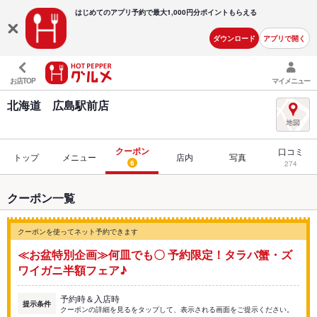
はじめてのアプリ予約で最大
1,000円分ポイントもらえる
ダウンロード
アプリで開く
お店TOP
マイメニュー
北海道 広島駅前店
クーポン
口コミ
トップ
メニュー
店内
写真
6
274
クーポン一覧
クーポンを使ってネット予約できます
≪お盆特別企画≫何皿でも〇 予約限定！タラバ蟹・ズ
ワイガニ半額フェア♪
予約時＆入店時
提示条件
クーポンの詳細を見るをタップして、表示される画面をご提示ください。