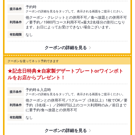
予約時
提示条件
クーポンの詳細を見るをタップして、表示される画面をご提示ください。
他クーポン・クレジットとの併用不可／食べ放題との併用不可
／要予約／1980円コース利用不可※最大2名様分の割引になり
利用条件
ます。お日によってお受けできない場合ございます。
なし
有効期限
クーポンの詳細を見る
クーポンを使ってネット予約できます
★記念日特典★自家製デザートプレートorワインボト
ルをお店からプレゼント！
予約時＆入店時
提示条件
クーポンの詳細を見るをタップして、表示される画面をご提示ください。
他クーポンとの併用不可／1グループ（3名以上）1枚でOK／要
予約（3名様～）／2980円以上のコース利用時のみ／前日まで
利用条件
に要予約/食べ放題との併用不可
なし
有効期限
クーポンの詳細を見る