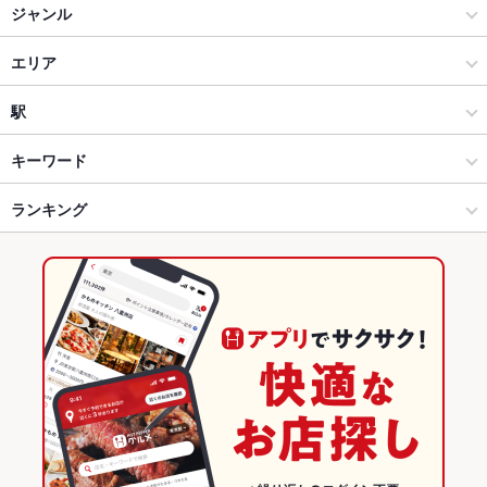
ジャンル
居酒屋
エリア
和風
大宮駅
駅
創作
大宮駅 × 居酒屋
大宮駅
キーワード
大宮・さいたま新都心 × 居酒屋
大宮駅 × 和風
さいたま新都心駅
ランキング
からあげ
お茶漬け
炉ばた焼き・炙り焼き
エビ料理
カニ料理
刺身
ローストビーフ
フライドポテト
ウインナー
海鮮丼
うどん
焼きそば
大宮・さいたま新都心 × 和風
大宮駅 × 創作
埼玉のグルメランキング
炭火焼き鳥
つくね
鶏皮
もつ鍋
キムチ鍋
餃子
チャーハン
大宮・さいたま新都心 × 創作
埼玉
埼玉の居酒屋ランキング
麻婆豆腐
炭火焼
牛タン
ケーキ
デザート
焼き鳥丼
大宮駅 × 居酒屋
埼玉 × 居酒屋
大宮・さいたま新都心のグルメランキング
大宮駅 × 和風
埼玉 × 和風
大宮・さいたま新都心の居酒屋ランキング
大宮駅 × 創作
埼玉 × 創作
大宮駅のグルメランキング