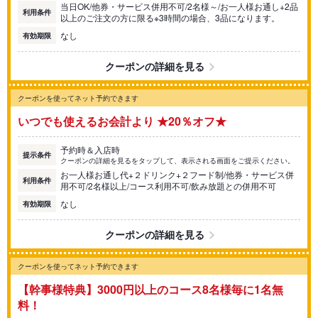
当日OK/他券・サービス併用不可/2名様～/お一人様お通し+2品
利用条件
以上のご注文の方に限る※3時間の場合、3品になります。
なし
有効期限
クーポンの詳細を見る
クーポンを使ってネット予約できます
いつでも使えるお会計より ★20％オフ★
予約時＆入店時
提示条件
クーポンの詳細を見るをタップして、表示される画面をご提示ください。
お一人様お通し代+２ドリンク+２フード制/他券・サービス併
利用条件
用不可/2名様以上/コース利用不可/飲み放題との併用不可
なし
有効期限
クーポンの詳細を見る
クーポンを使ってネット予約できます
【幹事様特典】3000円以上のコース8名様毎に1名無
料！