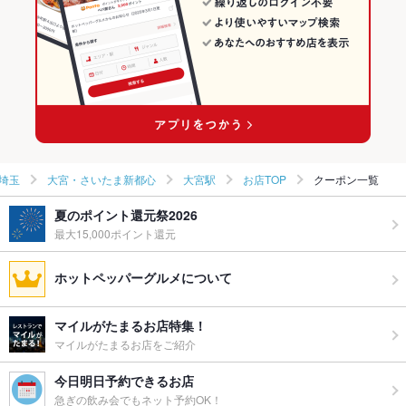
大宮駅の居酒屋ランキング
埼玉
大宮・さいたま新都心
大宮駅
お店TOP
クーポン一覧
夏のポイント還元祭2026
最大15,000ポイント還元
ホットペッパーグルメについて
マイルがたまるお店特集！
マイルがたまるお店をご紹介
今日明日予約できるお店
急ぎの飲み会でもネット予約OK！