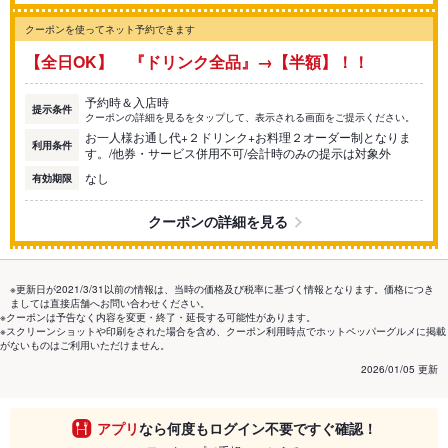
クーポンを使ってネット予約できます
【全日OK】 『ドリンク全品』→【半額】！！
予約時＆入店時
提示条件
クーポンの詳細を見るをタップして、表示される画面をご提示ください。
お一人様お通し代+２ドリンク+お料理２オーダー制となりま
利用条件
す。/他券・サービス併用不可/会計時のみの提示は対象外
なし
有効期限
クーポンの詳細を見る
※更新日が2021/3/31以前の情報は、当時の価格及び税率に基づく情報となります。価格につき
ましては直接店舗へお問い合わせください。
※クーポンは予告なく内容を変更・終了・延長する可能性があります。
※スクリーンショットや印刷をされた場合を含め、クーポン利用時点でホットペッパーグルメに掲載
がないものはご利用いただけません。
2026/01/05 更新
アプリ
なら何度もログイン不要ですぐ確認！