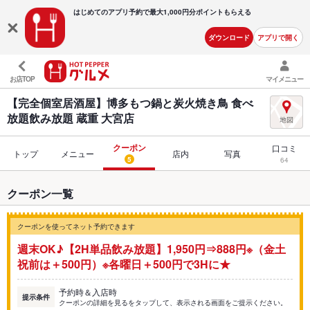
はじめてのアプリ予約で最大
1,000円分ポイントもらえる
ダウンロード
アプリで開く
お店TOP
マイメニュー
【完全個室居酒屋】博多もつ鍋と炭火焼き鳥 食べ
放題飲み放題 蔵重 大宮店
クーポン
口コミ
トップ
メニュー
店内
写真
5
64
クーポン一覧
クーポンを使ってネット予約できます
週末OK♪【2H単品飲み放題】1,950円⇒888円※（金土
祝前は＋500円）※各曜日＋500円で3Hに★
予約時＆入店時
提示条件
クーポンの詳細を見るをタップして、表示される画面をご提示ください。