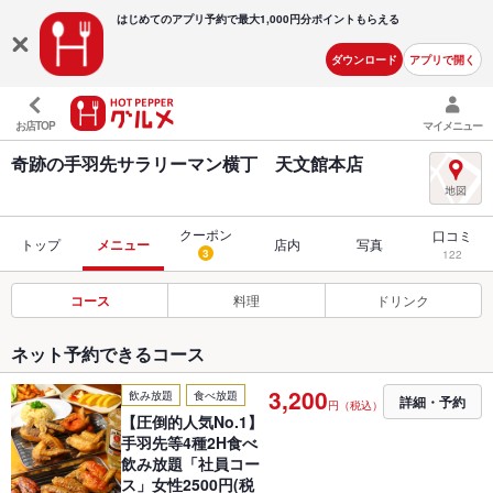
はじめてのアプリ予約で最大
1,000円分ポイントもらえる
ダウンロード
アプリで開く
お店TOP
マイメニュー
奇跡の手羽先サラリーマン横丁 天文館本店
クーポン
口コミ
トップ
メニュー
店内
写真
3
122
コース
料理
ドリンク
ネット予約できるコース
3,200
飲み放題
食べ放題
詳細・予約
円（税込）
【圧倒的人気No.1】
手羽先等4種2H食べ
飲み放題「社員コー
ス」女性2500円(税