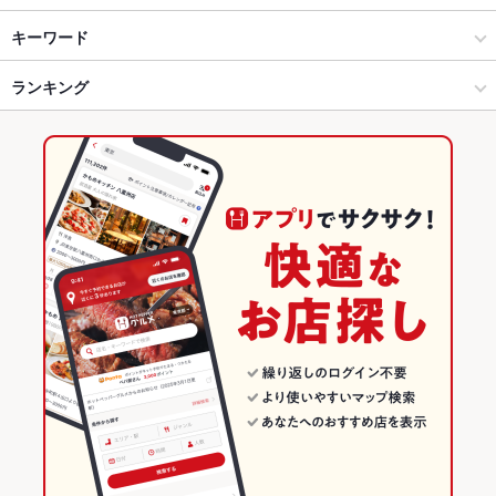
鹿児島市 天文館・中央駅・ふ頭 × 居酒屋
天文館 × 居酒屋
天文館通駅
キーワード
鹿児島市 天文館・中央駅・ふ頭 × 和風
天文館 × 和風
ランキング
卵焼き
手羽先
からあげ
串かつ
エビ料理
カキ料理・オイスター
カニ料理
にんにく料理
フライドポテト
うどん
レバー
つくね
餃子
天文館通駅 × 居酒屋
鹿児島
鹿児島のグルメランキング
チャーハン
酢豚
天うどん
天文館通駅 × 和風
鹿児島 × 居酒屋
鹿児島の居酒屋ランキング
鹿児島 × 和風
鹿児島市 天文館・中央駅・ふ頭のグルメランキング
鹿児島市 天文館・中央駅・ふ頭の居酒屋ランキング
天文館のグルメランキング
天文館の居酒屋ランキング