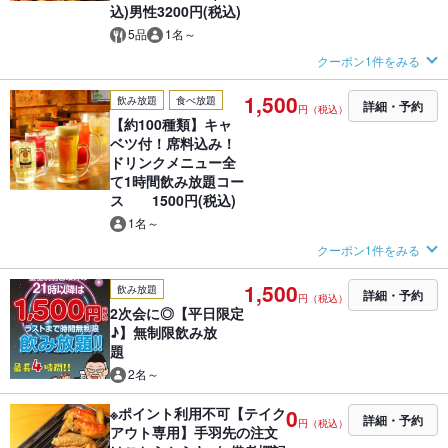
込)男性3200円(税込)
5品
1名～
クーポン1件をみる
1,500
飲み放題
食べ放題
詳細・予約
円（税込）
【約100種類】キャ
ベツ付！席料込み！
ドリンクメニュー全
て1時間飲み放題コー
ス 1500円(税込)
1名～
クーポン1件をみる
1,500
飲み放題
詳細・予約
円（税込）
2次会に◎【平日限定
♪】無制限飲み放
題
2名～
※ポイント利用不可【テイク
0
詳細・予約
円（税込）
アウト専用】手羽先の注文