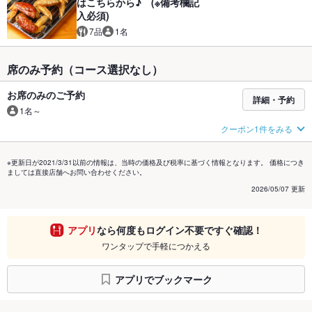
はこちらから♪ (※備考欄記
入必須)
7品
1名
席のみ予約（コース選択なし）
お席のみのご予約
詳細・予約
1名～
クーポン1件をみる
※更新日が2021/3/31以前の情報は、当時の価格及び税率に基づく情報となります。 価格につき
ましては直接店舗へお問い合わせください。
2026/05/07 更新
アプリ
なら何度もログイン不要ですぐ確認！
ワンタップで手軽につかえる
アプリでブックマーク