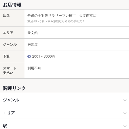
お店情報
店名
奇跡の手羽先サラリーマン横丁 天文館本店
満足のいく食べ飲み放題なら奇跡の手羽先！
エリア
天文館
ジャンル
居酒屋
予算
2001～3000円
スマート
利用不可
支払い
関連リンク
ジャンル
居酒屋
エリア
和風
天文館
駅