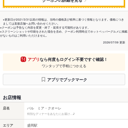
クーポンの詳細を見る
※更新日が2021/3/31以前の情報は、当時の価格及び税率に基づく情報となります。価格につき
ましては直接店舗へお問い合わせください。
※クーポンは予告なく内容を変更・終了・延長する可能性があります。
※スクリーンショットや印刷をされた場合を含め、クーポン利用時点でホットペッパーグルメに掲載
がないものはご利用いただけません。
2026/07/09 更新
アプリ
なら何度もログイン不要ですぐ確認！
ワンタップで手軽につかえる
アプリでブックマーク
お店情報
店名
バル ミア・クオーレ
特別なディナーをあなたにお届け…♪
エリア
盛岡駅