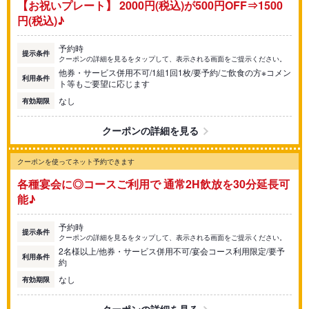
【お祝いプレート】 2000円(税込)が500円OFF⇒1500
円(税込)♪
予約時
提示条件
クーポンの詳細を見るをタップして、表示される画面をご提示ください。
他券・サービス併用不可/1組1回1枚/要予約/ご飲食の方※コメン
利用条件
ト等もご要望に応じます
なし
有効期限
クーポンの詳細を見る
クーポンを使ってネット予約できます
各種宴会に◎コースご利用で 通常2H飲放を30分延長可
能♪
予約時
提示条件
クーポンの詳細を見るをタップして、表示される画面をご提示ください。
2名様以上/他券・サービス併用不可/宴会コース利用限定/要予
利用条件
約
なし
有効期限