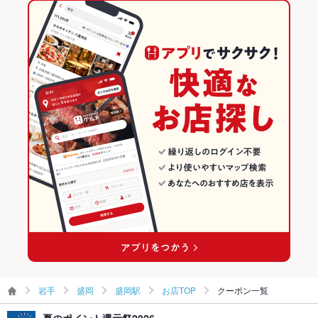
ジェノベーゼ
ペスカトーレ
生パスタ
ピザ
マルゲリータ
盛岡駅 × 創作
盛岡駅 × スペインバル・イタリアンバール
岩手の居酒屋ランキング
タンドリーチキン
ケーキ
パフェ
デザート
アヒージョ
パエリア
ダイニングバー・バル
岩手
盛岡のグルメランキング
スペインバル・イタリアンバール
岩手 × 居酒屋
盛岡の居酒屋ランキング
盛岡 × ダイニングバー・バル
岩手 × 創作
盛岡駅のグルメランキング
盛岡 × スペインバル・イタリアンバール
岩手 × ダイニングバー・バル
盛岡駅の居酒屋ランキング
盛岡駅 × ダイニングバー・バル
岩手 × スペインバル・イタリアンバール
盛岡駅 × スペインバル・イタリアンバール
岩手
盛岡
盛岡駅
お店TOP
クーポン一覧