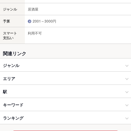
ジャンル
居酒屋
予算
2001～3000円
スマート
利用不可
支払い
関連リンク
ジャンル
居酒屋
エリア
創作
盛岡駅
駅
盛岡 × 居酒屋
盛岡駅 × 居酒屋
上盛岡駅
キーワード
盛岡 × 創作
盛岡駅 × 創作
仙北町駅
ランキング
手羽先
エビ料理
フライドポテト
ソーセージ
レバー
ステーキ
オムライス
バーニャカウダ
パテ
パスタ
カルボナーラ
ペペロンチーノ
盛岡駅 × 居酒屋
盛岡駅 × ダイニングバー・バル
盛岡駅
岩手のグルメランキング