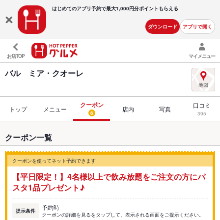
はじめてのアプリ予約で最大
1,000円分ポイントもらえる
ダウンロード
アプリで開く
お店TOP
マイメニュー
バル ミア・クオーレ
クーポン
口コミ
トップ
メニュー
店内
写真
6
395
クーポン一覧
クーポンを使ってネット予約できます
【平日限定！】4名様以上で飲み放題をご注文の方にパ
スタ1品プレゼント♪
予約時
提示条件
クーポンの詳細を見るをタップして、表示される画面をご提示ください。