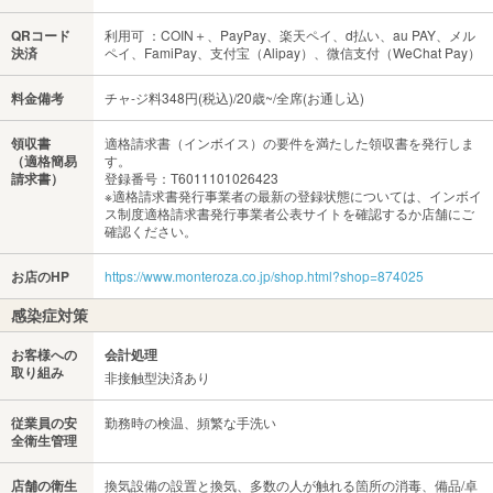
QRコード
利用可 ：COIN＋、PayPay、楽天ペイ、d払い、au PAY、メル
決済
ペイ、FamiPay、支付宝（Alipay）、微信支付（WeChat Pay）
料金備考
チャ-ジ料348円(税込)/20歳~/全席(お通し込)
領収書
適格請求書（インボイス）の要件を満たした領収書を発行しま
（適格簡易
す。
請求書）
登録番号：T6011101026423
※適格請求書発行事業者の最新の登録状態については、インボイ
ス制度適格請求書発行事業者公表サイトを確認するか店舗にご
確認ください。
お店のHP
https://www.monteroza.co.jp/shop.html?shop=874025
感染症対策
お客様への
会計処理
取り組み
非接触型決済あり
従業員の安
勤務時の検温、頻繁な手洗い
全衛生管理
店舗の衛生
換気設備の設置と換気、多数の人が触れる箇所の消毒、備品/卓