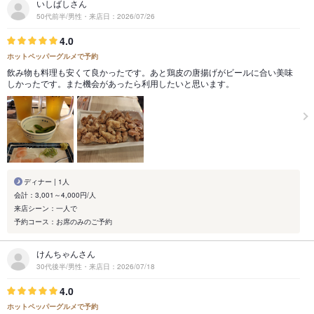
いしばしさん
50代前半/男性・来店日：2026/07/26
4.0
ホットペッパーグルメで予約
飲み物も料理も安くて良かったです。あと鶏皮の唐揚げがビールに合い美味
しかったです。また機会があったら利用したいと思います。
ディナー | 1人
会計：3,001～4,000円/人
来店シーン：一人で
予約コース：お席のみのご予約
けんちゃんさん
30代後半/男性・来店日：2026/07/18
4.0
ホットペッパーグルメで予約