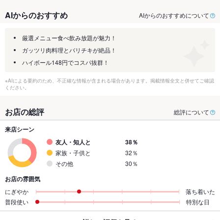
AIからのおすすめ
AIからのおすすめについて
厳選メニュー食べ飲み放題が魅力！
ガッツリ肉料理とバリチキが絶品！
ハイボール148円でコスパ抜群！
※AIによる要約のため、不正確な情報が含まれる場合があります。掲載情報全文と併せてご確認
ください。
お店の総評
総評について
来店シーン
友人・知人と
38％
家族・子供と
32％
その他
30％
お店の雰囲気
にぎやか
落ち着いた
普段使い
特別な日