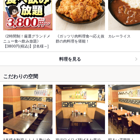
《2時間制！厳選グランドメ
《ガッツリ肉料理食べ応え抜
カレーライス
ニュー食べ飲み放題》
群の肉料理を堪能！
【3800円(税込)】[2名様～]
料理を見る
こだわりの空間
1名様大歓迎！！！人数に合
皆でワイワイ騒げるお席で、
明るい雰囲気！