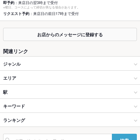
即予約
：来店日の翌3時まで受付
※曜日、コースによって締切が異なる場合があります。
座敷
なし ：詳細はお問い合わせください。
リクエスト予約
：来店日の前日17時まで受付
掘りごたつ
なし ：詳細はお問い合わせください。
カウンター
なし ：詳細はお問い合わせください。
お店からのメッセージに登録する
ソファー
なし
関連リンク
テラス席
なし
ジャンル
貸切
貸切不可 ：各種宴会の予約承り中！お気軽にご相談下さい。
居酒屋
エリア
設備
創作
岡山駅
駅
Wi-Fi
あり
岡山市 × 居酒屋
岡山駅 × 居酒屋
岡山駅
キーワード
バリアフリ
なし ：詳細はお問い合わせください。
ー
岡山市 × 創作
岡山駅 × 創作
ランキング
からあげ
お茶漬け
馬刺し
モツ煮込み
エビ料理
フライドポテト
駐車場
なし
ソーセージ
そば
つくね
鶏皮
もつ鍋
ステーキ
ペペロンチーノ
岡山駅 × 居酒屋
岡山駅 × ダイニングバー・バル
岡山のグルメランキング
TV・プロジ
あり