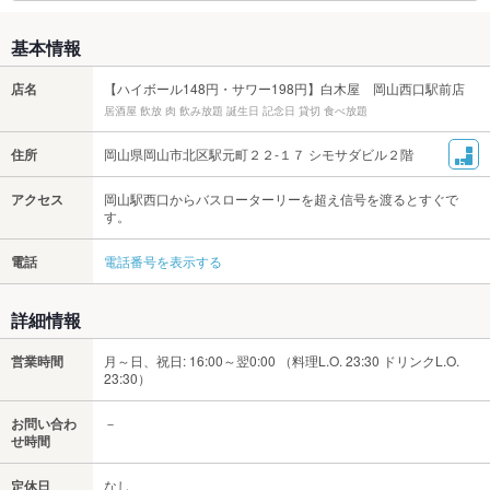
基本情報
店名
【ハイボール148円・サワー198円】白木屋 岡山西口駅前店
居酒屋 飲放 肉 飲み放題 誕生日 記念日 貸切 食べ放題
住所
岡山県岡山市北区駅元町２２-１７ シモサダビル２階
アクセス
岡山駅西口からバスローターリーを超え信号を渡るとすぐで
す。
電話
電話番号を表示する
詳細情報
営業時間
月～日、祝日: 16:00～翌0:00 （料理L.O. 23:30 ドリンクL.O.
23:30）
お問い合わ
－
せ時間
定休日
なし