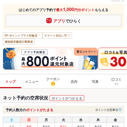
1,000
はじめてのアプリ予約で
最大
円分ポイント
もらえる
アプリ
でひらく
ポイントプラス
対象店
スマート支払い可
適格請求書発行事業者
クーポン
口コミ
トップ
メニュー
店内
写真
3
93
ネット予約の空席状況
ポイントがつかえる
予約人数分の
ポイントがたまる
ポイント注意事項
土
日
月
火
水
木
金
8/8
8/9
8/10
8/11
8/12
8/13
8/14