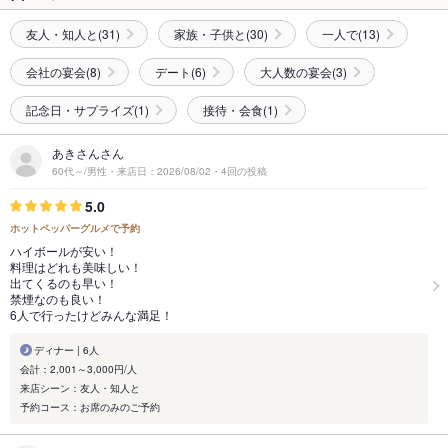
友人・知人と(31)
家族・子供と(30)
一人で(13)
会社の宴会(8)
デート(6)
大人数の宴会(3)
記念日・サプライズ(1)
接待・会食(1)
あきさんさん
60代～/男性・来店日：2026/08/02・4回の投稿
5.0
ホットペッパーグルメで予約
ハイボールが安い！
料理はどれも美味しい！
出てくるのも早い！
禁煙なのも良い！
6人で行ったけどみんな満足！
ディナー | 6人
会計：2,001～3,000円/人
来店シーン：友人・知人と
予約コース：お席のみのご予約