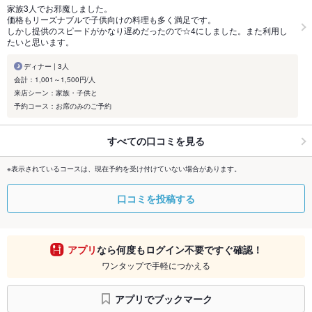
家族3人でお邪魔しました。
価格もリーズナブルで子供向けの料理も多く満足です。
しかし提供のスピードがかなり遅めだったので☆4にしました。また利用し
たいと思います。
ディナー | 3人
会計：1,001～1,500円/人
来店シーン：家族・子供と
予約コース：お席のみのご予約
すべての口コミを見る
※表示されているコースは、現在予約を受け付けていない場合があります。
口コミを投稿する
アプリ
なら何度もログイン不要ですぐ確認！
ワンタップで手軽につかえる
アプリでブックマーク