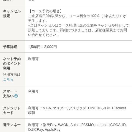
キャンセル
【コース予約の場合】
規定
ご来店当日0時以降から、コース料金の100%（1名あたり）が
発生します。
※当日キャンセルはコース料理代金の全額をキャンセル料として
頂戴しております。詳細につきましては、店舗従業員までお問
い合わせください。
予算詳細
1,500円～2,000円
ネット予約
利用可
のポイント
利用
利用方法は
こちら
スマート
利用可
支払い
クレジット
利用可 ：VISA､マスター､アメックス､DINERS､JCB､Discover､
カード
銀聯
電子マネー
利用可 ：楽天Edy､WAON､Suica､PASMO､nanaco､ICOCA､iD､
QUICPay､ApplePay