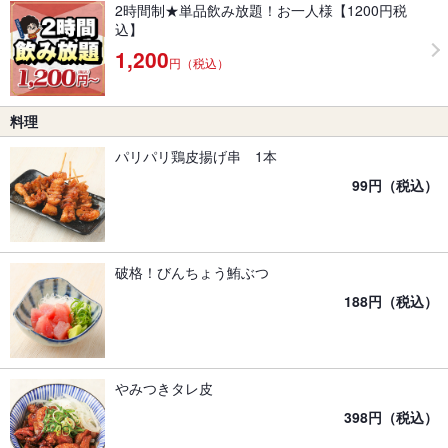
2時間制★単品飲み放題！お一人様【1200円税
込】
1,200
円（税込）
料理
パリパリ鶏皮揚げ串 1本
99円（税込）
破格！びんちょう鮪ぶつ
188円（税込）
やみつきタレ皮
398円（税込）