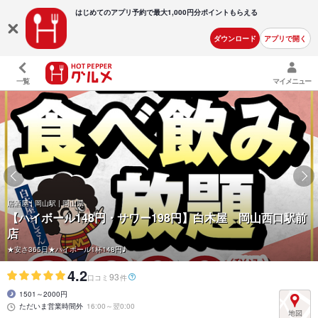
はじめてのアプリ予約で最大
1,000円分ポイントもらえる
ダウンロード
アプリで開く
一覧
マイメニュー
居酒屋 | 岡山駅 | 岡山県
【ハイボール148円・サワー198円】白木屋 岡山西口駅前
店
★安さ365日★ハイボール1杯148円♪
4.2
93
口コミ
件
1501～2000円
ただいま営業時間外
16:00～翌0:00