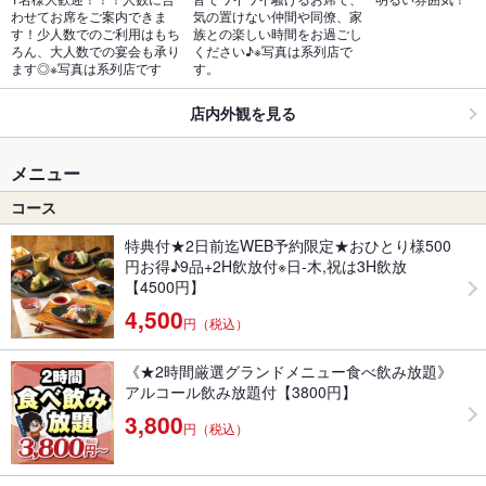
わせてお席をご案内できま
気の置けない仲間や同僚、家
す！少人数でのご利用はもち
族との楽しい時間をお過ごし
ろん、大人数での宴会も承り
ください♪※写真は系列店で
ます◎※写真は系列店です
す。
店内外観を見る
メニュー
コース
特典付★2日前迄WEB予約限定★おひとり様500
円お得♪9品+2H飲放付※日-木,祝は3H飲放
【4500円】
4,500
円（税込）
《★2時間厳選グランドメニュー食べ飲み放題》
アルコール飲み放題付【3800円】
3,800
円（税込）