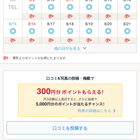
TEL
◎
◎
◎
◎
◎
◎
8/15
8/16
8/17
8/18
8/19
8/20
8/21
◎
◎
◎
◎
◎
◎
◎
8/22
8/23
8/24
8/25
8/26
8/27
8/28
他の日付を見る
◎
◎
◎
◎
◎
◎
◎
：通常よりポイントがお得にたまります
8/29
8/30
8/31
9/1
9/2
9/3
9/4
口コミ&写真の投稿・掲載で
◎
◎
◎
◎
◎
◎
◎
9/5
9/6
9/7
9/8
9/9
9/10
9/11
◎
◎
◎
◎
◎
◎
◎
口コミを投稿する