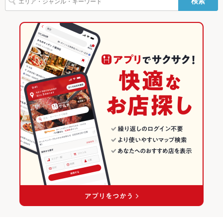
検索
ピザ
餃子
ケーキ
パフェ
チーズケーキ
みそラーメン
味噌ラーメン
ェクタ
岡山駅 × 創作
岡山駅 × 洋・和洋・各国料理・その他
岡山の居酒屋ランキング
ハラミステーキ
豚骨味噌ラーメン
英語メニュ
あり
ー
ダイニングバー・バル
岡山
岡山市のグルメランキング
その他設備
－
洋・和洋・各国料理・その他
岡山 × 居酒屋
岡山市の居酒屋ランキング
その他
岡山市 × ダイニングバー・バル
岡山 × 創作
岡山駅のグルメランキング
飲み放題
あり ：各種飲み放題付きコースご用意しております。
岡山市 × 洋・和洋・各国料理・その他
岡山 × ダイニングバー・バル
岡山駅の居酒屋ランキング
食べ放題
あり
岡山駅 × ダイニングバー・バル
岡山 × 洋・和洋・各国料理・その他
お酒
カクテル充実、焼酎充実、日本酒充実、ワイン充実
岡山駅 × 洋・和洋・各国料理・その他
お子様連れ
お子様連れOK ：ご家族でもお食事可能です。
ウェディン
歓迎 ※ご相談ください。
グパーティ
ー二次会
備考
※22-翌5時まで深夜料金徴収(会計の10%)