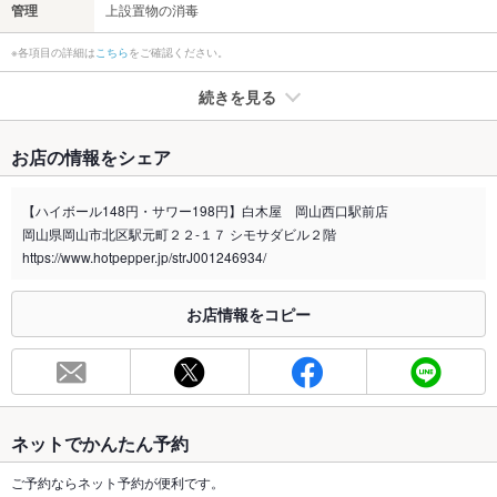
管理
上設置物の消毒
※各項目の詳細は
こちら
をご確認ください。
続きを見る
たばこ
お店の情報をシェア
禁煙・喫煙
全席禁煙
詳細はお問い合わせください。
【ハイボール148円・サワー198円】白木屋 岡山西口駅前店
岡山県岡山市北区駅元町２２-１７ シモサダビル２階
喫煙専用室
なし
https://www.hotpepper.jp/strJ001246934/
※2020年4月1日～受動喫煙対策に関する法律が施行されています。正しい情報はお店へお問い
合わせください。
お店情報をコピー
お席
総席数
50席
最大宴会収
－
容人数
ネットでかんたん予約
個室
なし ：詳細はお問い合わせください。
ご予約ならネット予約が便利です。