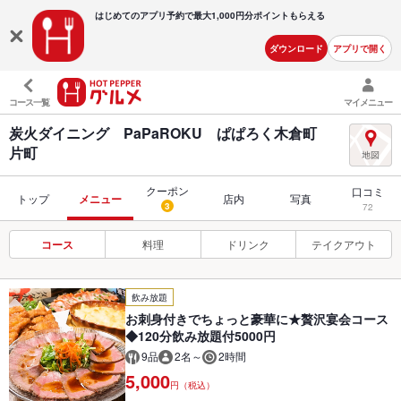
はじめてのアプリ予約で最大
1,000円分ポイントもらえる
ダウンロード
アプリで開く
コース一覧
マイメニュー
炭火ダイニング PaPaROKU ぱぱろく木倉町
片町
クーポン
口コミ
トップ
メニュー
店内
写真
3
72
コース
料理
ドリンク
テイクアウト
飲み放題
お刺身付きでちょっと豪華に★贅沢宴会コース
◆120分飲み放題付5000円
9品
2名～
2時間
5,000
円（税込）