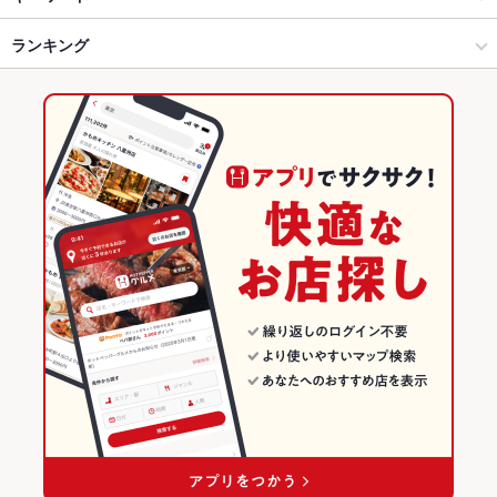
金沢(片町･香林坊･にし茶屋周辺) × 和風
片町 × 和風
ランキング
卵焼き
からあげ
お茶漬け
エビ料理
カキ料理・オイスター
刺身
ソーセージ
うどん
そば
親子丼
つくね
鶏皮
キムチ鍋
ピザ
金沢駅 × 居酒屋
片町 × 創作料理
石川のグルメランキング
炭火焼
牛タン
デザート
生ハム
いくら丼
焼き鳥丼
金沢駅 × 和風
片町 × 和風
石川の居酒屋ランキング
創作料理
石川
金沢(片町･香林坊･にし茶屋周辺)のグルメランキング
和風
石川 × 居酒屋
金沢(片町･香林坊･にし茶屋周辺)の居酒屋ランキング
金沢(片町･香林坊･にし茶屋周辺) × 創作料理
石川 × 和風
片町のグルメランキング
金沢(片町･香林坊･にし茶屋周辺) × 和風
石川 × 創作料理
片町の居酒屋ランキング
金沢駅 × 創作料理
石川 × 和風
金沢駅 × 和風