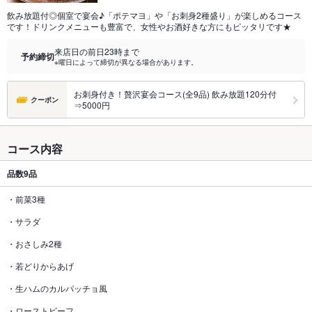
飲み放題付◎個室で宴会♪「ポテマヨ」や「お刺身2種盛り」が楽しめるコース
です！ドリンクメニューも豊富で、女性やお酒好きな方にもピッタリです★
来店日の前日23時まで
予約締切
※曜日によって締切が異なる場合があります。
お刺身付き！贅沢宴会コース(全9品) 飲み放題120分付
クーポン
⇒5000円
コース内容
品数
9品
・前菜3種
・サラダ
・おさしみ2種
・若どりからあげ
・生ハムのカルパッチョ風
・ローストビーフ