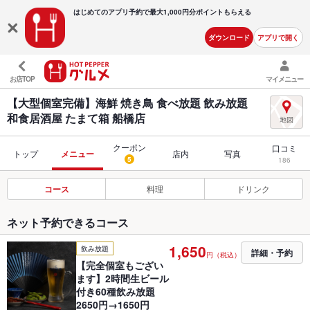
はじめてのアプリ予約で最大
1,000円分ポイントもらえる
ダウンロード
アプリで開く
お店TOP
マイメニュー
【大型個室完備】海鮮 焼き鳥 食べ放題 飲み放題
和食居酒屋 たまて箱 船橋店
クーポン
口コミ
トップ
メニュー
店内
写真
5
186
コース
料理
ドリンク
ネット予約できるコース
1,650
飲み放題
詳細・予約
円（税込）
【完全個室もござい
ます】2時間生ビール
付き60種飲み放題
2650円→1650円