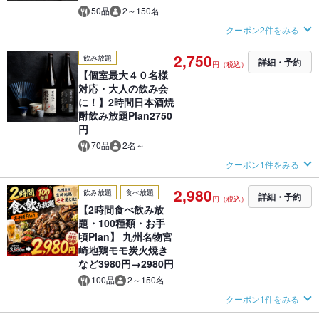
50品
2～150名
クーポン2件をみる
2,750
飲み放題
詳細・予約
円（税込）
【個室最大４０名様
対応・大人の飲み会
に！】2時間日本酒焼
酎飲み放題Plan2750
円
70品
2名～
クーポン1件をみる
2,980
飲み放題
食べ放題
詳細・予約
円（税込）
【2時間食べ飲み放
題・100種類・お手
頃Plan】 九州名物宮
崎地鶏モモ炭火焼き
など3980円→2980円
100品
2～150名
クーポン1件をみる