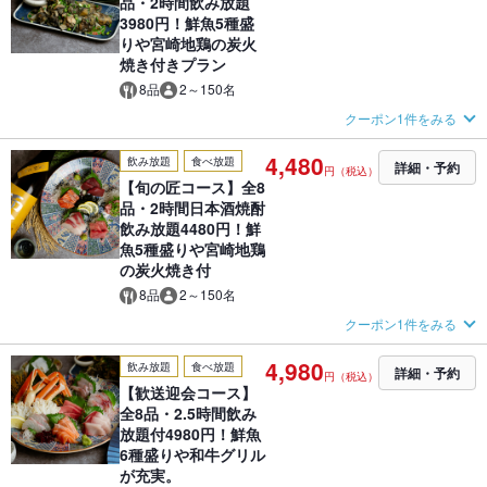
品・2時間飲み放題
3980円！鮮魚5種盛
りや宮崎地鶏の炭火
焼き付きプラン
8品
2～150名
クーポン1件をみる
4,480
飲み放題
食べ放題
詳細・予約
円（税込）
【旬の匠コース】全8
品・2時間日本酒焼酎
飲み放題4480円！鮮
魚5種盛りや宮崎地鶏
の炭火焼き付
8品
2～150名
クーポン1件をみる
4,980
飲み放題
食べ放題
詳細・予約
円（税込）
【歓送迎会コース】
全8品・2.5時間飲み
放題付4980円！鮮魚
6種盛りや和牛グリル
が充実。