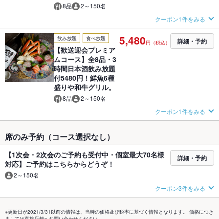
8品
2～150名
クーポン1件をみる
5,480
飲み放題
食べ放題
詳細・予約
円（税込）
【歓送迎会プレミア
ムコース】全8品・3
時間日本酒飲み放題
付5480円！鮮魚6種
盛りや和牛グリル。
8品
2～150名
クーポン1件をみる
席のみ予約（コース選択なし）
【1次会・2次会のご予約も受付中・個室最大70名様
詳細・予約
対応】ご予約はこちらからどうぞ！
2～150名
クーポン3件をみる
※更新日が2021/3/31以前の情報は、当時の価格及び税率に基づく情報となります。 価格につき
ましては直接店舗へお問い合わせください。