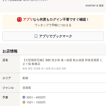
2026/06/18 更新
アプリ
なら何度もログイン不要ですぐ確認！
ワンタップで手軽につかえる
アプリでブックマーク
お店情報
店名
【大型個室完備】海鮮 焼き鳥 食べ放題 飲み放題 和食居酒屋 た
まて箱 船橋店
船橋 個室 居酒屋 食べ放題 飲み放題 海鮮
エリア
船橋
ジャンル
居酒屋
予算
3001～4000円
1001～1500円