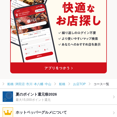
和食
千葉
船橋･津田沼･市川･本八幡･中山のグルメランキング
ケーキ
デザート
馬肉
焼きうどん
揚げ餃子
牛タンしゃぶしゃぶ
牡蠣鍋
鍋
千葉 × 居酒屋
船橋･津田沼･市川･本八幡･中山の居酒屋ランキング
船橋･津田沼･市川･本八幡･中山 × 和食
千葉 × 和風
船橋のグルメランキング
船橋･津田沼･市川･本八幡･中山 × 鍋
千葉 × 和食
船橋の居酒屋ランキング
船橋駅 × 和食
千葉 × 鍋
船橋駅 × 鍋
船橋･津田沼･市川･本八幡･中山
船橋
お店TOP
コース一覧
夏のポイント還元祭2026
最大15,000ポイント還元
ホットペッパーグルメについて