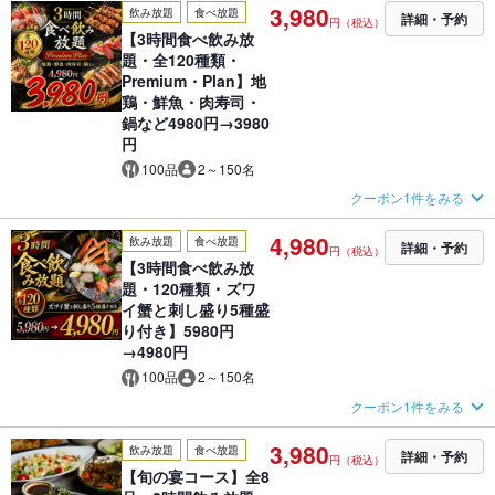
3,980
飲み放題
食べ放題
詳細・予約
円（税込）
【3時間食べ飲み放
題・全120種類・
Premium・Plan】地
鶏・鮮魚・肉寿司・
鍋など4980円→3980
円
100品
2～150名
クーポン1件をみる
4,980
飲み放題
食べ放題
詳細・予約
円（税込）
【3時間食べ飲み放
題・120種類・ズワ
イ蟹と刺し盛り5種盛
り付き】5980円
→4980円
100品
2～150名
クーポン1件をみる
3,980
飲み放題
食べ放題
詳細・予約
円（税込）
【旬の宴コース】全8