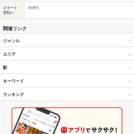
スマート
利用可
支払い
関連リンク
ジャンル
居酒屋
エリア
和風
船橋
駅
船橋･津田沼･市川･本八幡･中山 × 居酒屋
船橋 × 居酒屋
京成船橋駅
キーワード
船橋･津田沼･市川･本八幡･中山 × 和風
船橋 × 和風
船橋駅
ランキング
卵焼き
からあげ
馬刺し
炉ばた焼き・炙り焼き
モツ煮込み
カキ料理・オイスター
カニ料理
刺身
ローストビーフ
フライドポテト
船橋駅 × 居酒屋
船橋 × 和食
千葉のグルメランキング
しゃぶしゃぶ
うどん
牛すじ
レバー
つくね
地鶏
もつ鍋
船橋駅 × 和風
船橋 × 鍋
千葉の居酒屋ランキング
ちゃんこ鍋
海鮮鍋
ステーキ
グラタン
餃子
炭火焼
牛タン