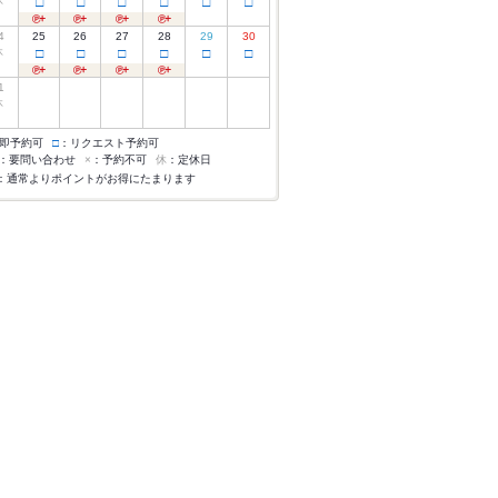
休
□
□
□
□
□
□
4
25
26
27
28
29
30
休
□
□
□
□
□
□
1
休
即予約可
□
：リクエスト予約可
：要問い合わせ
×
：予約不可
休
：定休日
：通常よりポイントがお得にたまります