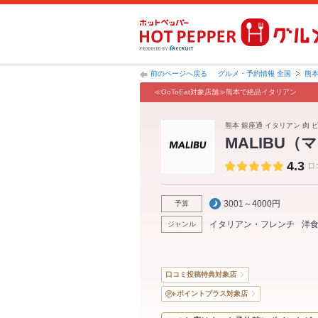
前のページへ戻る
グルメ・予約情報 全国
熊
≪GoToEat対象店舗≫熊本で絶品イタリアン
熊本 銀座通 イタリアン 肉 
MALIBU（
4.3
口
3001～4000円
予算
イタリアン・フレンチ
洋
ジャンル
口コミ投稿特典対象店
ポイントプラス対象店