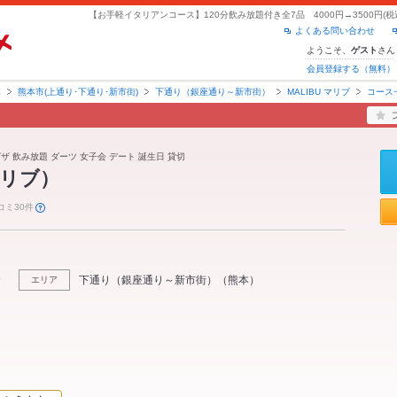
よくある問い合わせ
ようこそ、
さん
ゲスト
会員登録する（無料）
本
熊本市(上通り･下通り･新市街)
下通り（銀座通り～新市街）
MALIBU マリブ
コース
ピザ 飲み放題 ダーツ 女子会 デート 誕生日 貸切
マリブ）
コミ30件
食
下通り（銀座通り～新市街）
（
熊本
）
エリア