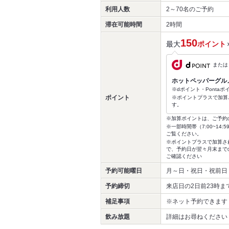
利用人数
2～70名
のご予約
滞在可能時間
2時間
150
最大
ポイント
または
ホットペッパーグル
※dポイント・Ponta
ポイント
※ポイントプラスで加算
す。
※加算ポイントは、ご予約
※一部時間帯（7:00~1
ご覧ください。
※ポイントプラスで加算さ
で、予約日が翌々月末まで
ご確認ください
予約可能曜日
月～日・祝日・祝前日
予約締切
来店日の2日前23時ま
補足事項
※ネット予約できます
飲み放題
詳細はお尋ねください