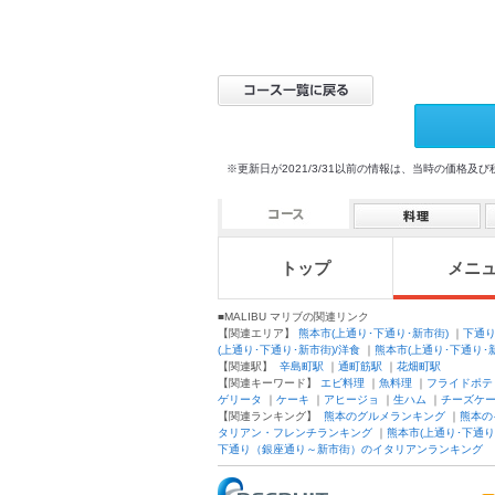
※更新日が2021/3/31以前の情報は、当時の価
トップ
メニ
■MALIBU マリブの関連リンク
【関連エリア】
熊本市(上通り･下通り･新市街)
｜
下通
(上通り･下通り･新市街)/洋食
｜
熊本市(上通り･下通り･
【関連駅】
辛島町駅
｜
通町筋駅
｜
花畑町駅
【関連キーワード】
エビ料理
｜
魚料理
｜
フライドポテ
ゲリータ
｜
ケーキ
｜
アヒージョ
｜
生ハム
｜
チーズケ
【関連ランキング】
熊本のグルメランキング
｜
熊本の
タリアン・フレンチランキング
｜
熊本市(上通り･下通
下通り（銀座通り～新市街）のイタリアンランキング