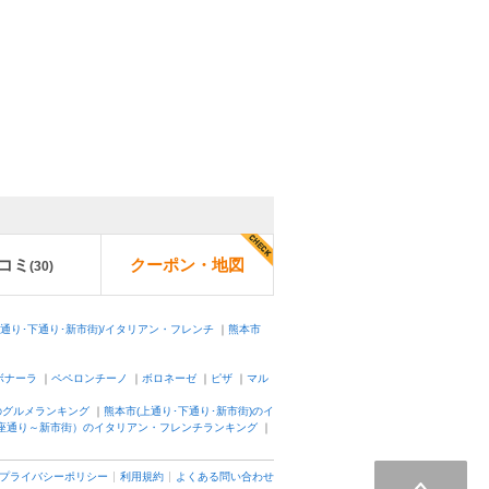
コミ
クーポン・地図
(
30
)
上通り･下通り･新市街)/イタリアン・フレンチ
｜
熊本市
ボナーラ
｜
ペペロンチーノ
｜
ボロネーゼ
｜
ピザ
｜
マル
)のグルメランキング
｜
熊本市(上通り･下通り･新市街)のイ
座通り～新市街）のイタリアン・フレンチランキング
｜
プライバシーポリシー
利用規約
よくある問い合わせ