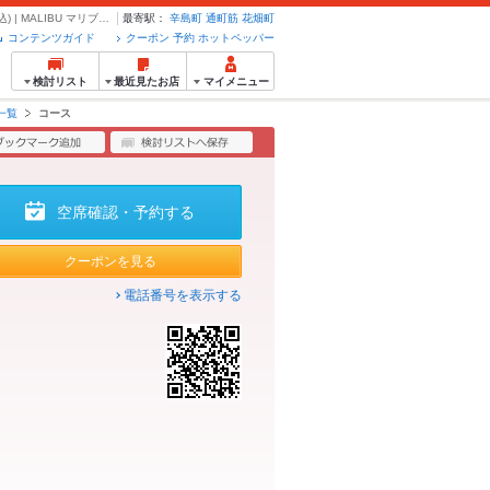
【お手軽イタリアンコース】120分飲み放題付き全7品 4000円→3500円(税込) | MALIBU マリブ - クーポン・予約のホットペッパーグルメ
最寄駅：
辛島町
通町筋
花畑町
コンテンツガイド
クーポン 予約 ホットペッパー
検討リスト
最近見たお店
マイメニュー
一覧
コース
空席確認・予約する
クーポンを見る
電話番号を表示する