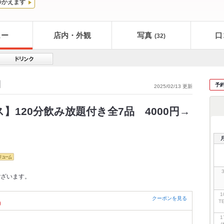
つかえます
ュー
店内・外観
写真
口
(32)
細
予
2025/02/13 更新
120分飲み放題付き全7品 4000円→
ございます。
1
クーポンを見る
T
）
1