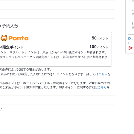
2
3
×
予約人数
50
ポイント
◎
：
TEL
100
メ限定ポイント
ポイント
ポイント・リクルートポイントは、来店日から6～10日後にポイント加算されます。
されるホットペッパーグルメ限定ポイントは、来店日の翌月15日頃に加算されま
の条件により変動する場合があります。
4:59来店の予約）は確定した人数1人につき10ポイントとなります。詳しくは
こちら
を
れるポイントは、ホットペッパーグルメ限定ポイントになります。対象日時の予約
のご来店がポイント加算の対象となります。加算ポイントに関する詳細は
こちら
を
で