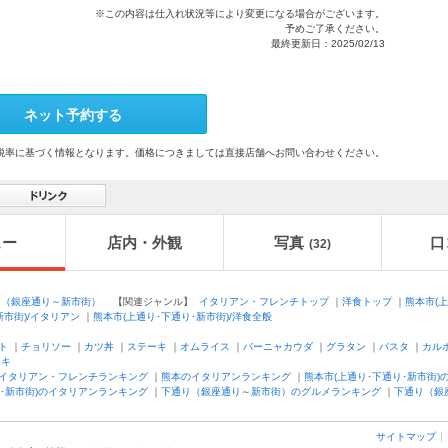
※この内容は仕入れ状況等により変更になる場合がございます。
予めご了承ください。
最終更新日：2025/02/13
ネット予約する
格及び税率に基づく情報となります。価格につきましては直接店舗へお問い合わせください。
ュー
店内・外観
写真
口
(32)
り（銀座通り～新市街）
【関連ジャンル】
イタリアン・フレンチトップ
｜
洋食トップ
｜
熊本市(
新市街)/イタリアン
｜
熊本市(上通り･下通り･新市街)/洋食全般
ト
｜
チョリソー
｜
カツ丼
｜
ステーキ
｜
オムライス
｜
バーニャカウダ
｜
グラタン
｜
パスタ
｜
カル
ーキ
イタリアン・フレンチランキング
｜
熊本のイタリアンランキング
｜
熊本市(上通り･下通り･新市街
り･新市街)のイタリアンランキング
｜
下通り（銀座通り～新市街）のグルメランキング
｜
下通り（銀
サイトマップ