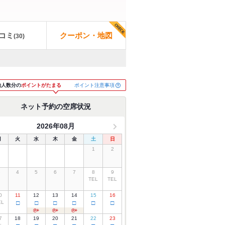
コミ
クーポン・地図
(
30
)
ポイント注意事項
約人数分の
ポイントがたまる
ネット予約の空席状況
2026年08月
月
火
水
木
金
土
日
1
2
3
4
5
6
7
8
9
TEL
TEL
0
11
12
13
14
15
16
EL
□
□
□
□
□
□
7
18
19
20
21
22
23