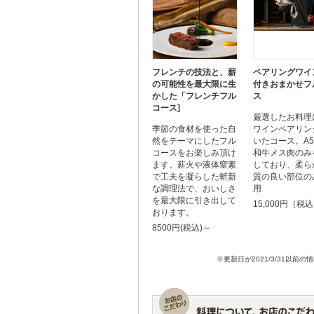
フレンチの技法と、薪
ペアリングワイ
の可能性を最大限に生
付きおまかせフ
かした「フレンチフル
ス
コース]
厳選したお料理
季節の食材を使った自
ワインペアリン
然をテーマにしたフル
いたコース。A
コースをお楽しみ頂け
和牛メス肉のみ
ます。薪火や液体窒素
しており、柔ら
で工夫を凝らした斬新
質の良い部位の
な調理法で、おいしさ
用
を最大限に引き出して
15,000円（税
おります。
8500円(税込)～
※更新日が2021/3/31