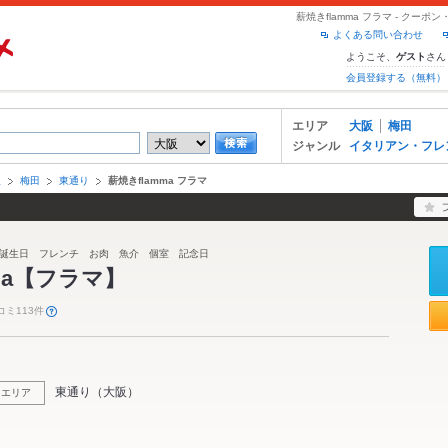
薪焼きflamma フラマ - クー
よくある問い合わせ
ようこそ、
さん
ゲスト
会員登録する（無料）
エリア
大阪
梅田
ジャンル
イタリアン・フレ
阪
梅田
東通り
薪焼きflamma フラマ
誕生日 フレンチ お肉 魚介 個室 記念日
ma【フラマ】
コミ113件
東通り
（
大阪
）
エリア