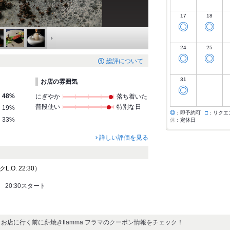
17
18
◎
◎
24
25
◎
◎
総評について
31
お店の雰囲気
◎
48%
にぎやか
落ち着いた
普段使い
特別な日
19%
◎
：即予約可
□
：リクエ
33%
休
：定休日
詳しい評価を見る
クL.O. 22:30）
 20:30スタート
お店に行く前に薪焼きflamma フラマのクーポン情報をチェック！