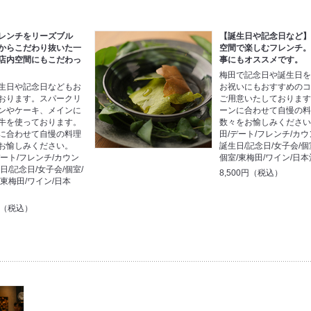
レンチをリーズブル
【誕生日や記念日など
からこだわり抜いた一
空間で楽しむフレンチ
店内空間にもこだわっ
事にもオススメです。
梅田で記念日や誕生日
生日や記念日などもお
お祝いにもおすすめの
おります。スパークリ
ご用意いたしております
ンやケーキ、メインに
ーンに合わせて自慢の
牛を使っております。
数々をお愉しみくださ
に合わせて自慢の料理
田/デート/フレンチ/カウ
お愉しみください。
誕生日/記念日/女子会/個
デート/フレンチ/カウン
個室/東梅田/ワイン/日
日/記念日/女子会/個室/
8,500円（税込）
東梅田/ワイン/日本
0円（税込）