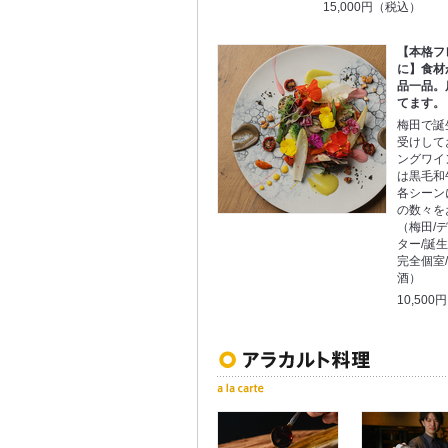
15,000円（税込）
【本格フ
に】食材
品一品。
てます。
梅田で誕
受けして
ングワイ
は黒毛和
各シーン
の数々を
（梅田/
ター/誕生
完全個室/
酒）
10,50