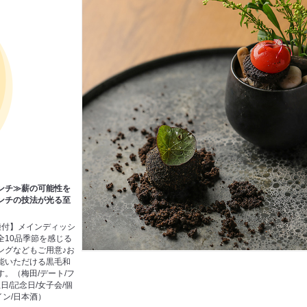
ンチ≫薪の可能性を
ンチの技法が光る至
種付】メインディッシ
♪全10品季節を感じる
ングなどもご用意♪お
能いただける黒毛和
。（梅田/デート/フ
日/記念日/女子会/個
イン/日本酒）