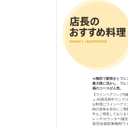
≪梅田で薪焼きとフレ
最大限に活かし、フレ
福のコースが人気。
【ワインペアリング5
ュ A5黒毛和牛ランプ
お料理にワインペアリ
肉の旨味を存分にご堪
牛もご用意しております
レンチ/カウンター/誕生
室/完全個室/東梅田/ワ