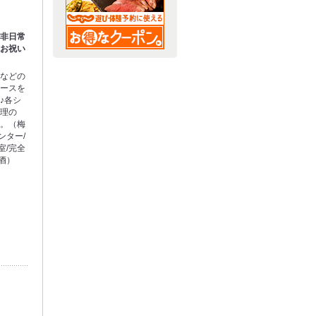
】非日常
。お祝い
をなどの
コースを
♪各シ
料理の
い。（梅
ンター/
室/完全
本酒）