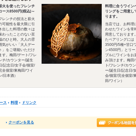
薪火を使ったフレンチ
料理に合うワイン
コース8500円(税込)～
リングをご用意し
ります。
フレンチの技法と薪火
の可能性を最大限に引
当店では、お料理
き出した料理の数々は
わせたワインを常
味わったことのない至
用意しております
福のひと時。大人の雰
たペアリングには
囲気がいい「大人デー
3500円/5種+甘口
ト」をご堪能いただけ
ン4500円」とリ
ます。梅田/デート/フレ
ブルにワインをお
ンチ/カウンター/誕生
み頂けます。梅田/
日/記念日/女子会/個室/
ト/フレンチ/カウ
完全個室/東梅田/ワイ
ー/誕生日/記念日/
ン/日本酒）
会/個室/完全個室/
田/ワイン）
ース
料理
ドリンク
クーポンを見る
る