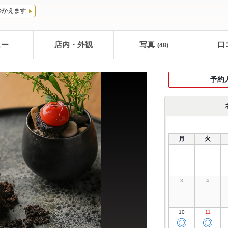
つかえます
ュー
店内・外観
写真
口
(48)
予約
月
火
3
4
10
11
◎
◎