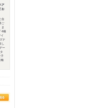
ペア
てお
に合
時ご
。ま
「4種
ワイ
ーズナ
楽し
デー
ンタ
女子
東梅