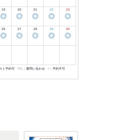
19
20
21
22
23
◎
◎
◎
◎
◎
26
27
28
29
30
◎
◎
◎
◎
◎
スト予約可
TEL
：要問い合わせ
×
：予約不可