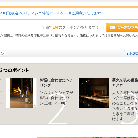
00円(税込)でパティシエ特製ホールケーキご用意いたします
全部で
1枚
のクーポンがあります！
31以前の情報は、当時の価格及び税率に基づく情報となります。価格につきましては直接店舗へお問い合
ン
料理に合わせたペア
薪火を眺め優雅
リング
ととき
に
ソムリエとシェフが
大人の雰囲気が
ン
料理に合わせたワイ
ンター席は薪火
ー
ン 五種 4500円
めることができ
下
ち着いた優雅な
ときをご堪能い
けます。