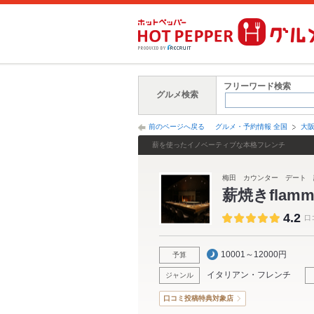
フリーワード検索
グルメ検索
前のページへ戻る
グルメ・予約情報 全国
大
薪を使ったイノベーティブな本格フレンチ
梅田 カウンター デート 
薪焼きflam
4.2
口
10001～12000円
予算
イタリアン・フレンチ
ジャンル
口コミ投稿特典対象店