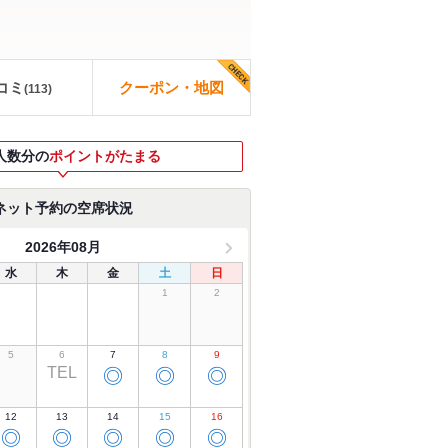
コミ
クーポン・地図
(
113
)
人数分の
ポイントがたまる
ネット予約の空席状況
2026年08月
水
木
金
土
日
1
2
5
6
7
8
9
TEL
◎
◎
◎
12
13
14
15
16
◎
◎
◎
◎
◎