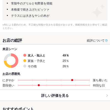
常陸牛のグリルと旬野菜を堪能
本格釜で焼き上げたピッツァ
テラスには大きなヤシの木が
※AIによる要約のため、不正確な情報が含まれる場合があります。掲載情報全文と併せてご確認
ください。
お店の総評
総評について
来店シーン
友人・知人と
49％
家族・子供と
25％
その他
26％
お店の雰囲気
にぎやか
落ち着いた
普段使い
特別な日
詳しい評価を見る
おすすめポイント