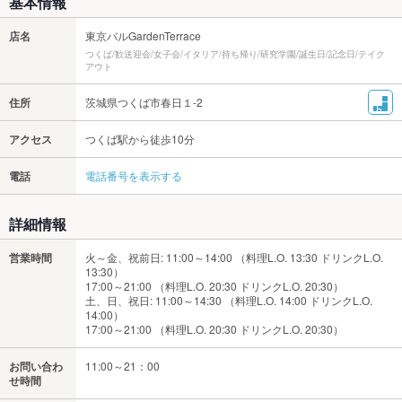
基本情報
店名
東京バルGardenTerrace
つくば/歓送迎会/女子会/イタリア/持ち帰り/研究学園/誕生日/記念日/テイク
アウト
住所
茨城県つくば市春日１-2
アクセス
つくば駅から徒歩10分
電話
電話番号を表示する
詳細情報
営業時間
火～金、祝前日: 11:00～14:00 （料理L.O. 13:30 ドリンクL.O.
13:30）
17:00～21:00 （料理L.O. 20:30 ドリンクL.O. 20:30）
土、日、祝日: 11:00～14:30 （料理L.O. 14:00 ドリンクL.O.
14:00）
17:00～21:00 （料理L.O. 20:30 ドリンクL.O. 20:30）
お問い合わ
11:00～21：00
せ時間