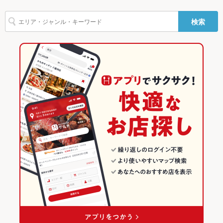
マルゲリータ
アヒージョ
つくば × イタリアン
つくば駅 × パスタ・ピザ
土浦駅
茨城のグルメランキング
バリアフリ
なし
検索
ー
つくば × パスタ・ピザ
茨城
茨城のイタリアン・フレンチランキング
駐車場
あり ：専用駐車場完備
つくば駅 × イタリアン・フレンチ
茨城 × イタリアン・フレンチ
茨城のイタリアンランキング
TV・プロジ
あり
ェクタ
つくば駅 × イタリアン
茨城 × イタリアン
つくばのグルメランキング
その他設備
※御不明点などございましたら、お気軽に店舗までお問い合わせ
ください！
つくば駅 × パスタ・ピザ
茨城 × パスタ・ピザ
つくばのイタリアン・フレンチランキング
その他
つくばのイタリアンランキング
飲み放題
なし
つくば駅のグルメランキング
食べ放題
なし ：一品一品心を込めて提供致します
つくば駅のイタリアン・フレンチランキング
お酒
カクテル充実、ワイン充実
つくば駅のイタリアンランキング
お子様連れ
お子様連れ歓迎 ：ご家族皆様でのご来店をお待ちしております!
ウェディン
二次会も承りますのでご予算・内容等お気軽にお問い合わせ