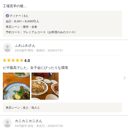
工場見学の後…
ディナー | 3人
会計：8,001～9,000円/人
来店シーン：接待・会食
予約コース：プレミアムコース《お料理のみのコース》
ふわふわさん
20代後半/男性・投稿日：2026/07/31
4.0
ピザ最高でした。女子会にぴったりな環境
来店シーン：友人・知人と
カニカニカニさん
40代後半/女性・来店日：2026/07/25