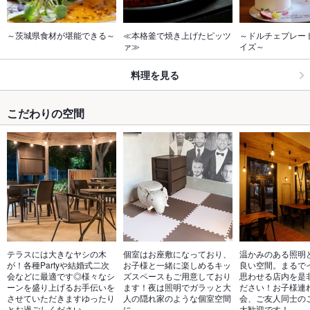
～茨城県食材が堪能できる～
≪本格釜で焼き上げたピッツ
～ドルチェプレー
ァ≫
イズ～
料理を見る
こだわりの空間
テラスには大きなヤシの木
個室はお座敷になっており、
温かみのある照明
が！各種Partyや結婚式二次
お子様と一緒に楽しめるキッ
良い空間。まるで
会などに最適です◎様々なシ
ズスペースもご用意しており
思わせる店内を是
ーンを盛り上げるお手伝いを
ます！夜は照明でガラッと大
ださい！お子様連
させていただきますゆったり
人の隠れ家のような個室空間
会、ご友人同士の
とお過ごしください。
に…
大歓迎です！