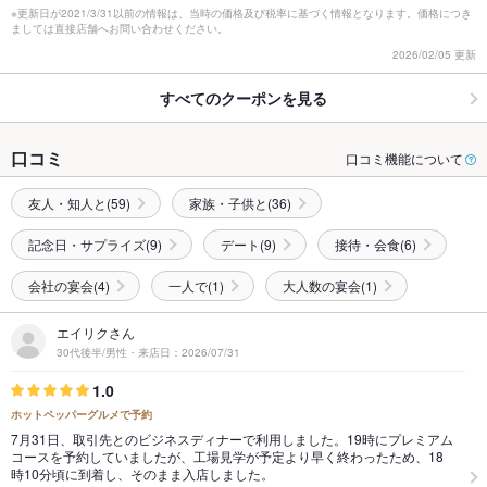
※更新日が2021/3/31以前の情報は、当時の価格及び税率に基づく情報となります。価格につき
ましては直接店舗へお問い合わせください。
2026/02/05 更新
すべてのクーポンを見る
口コミ
口コミ機能について
友人・知人と(59)
家族・子供と(36)
記念日・サプライズ(9)
デート(9)
接待・会食(6)
会社の宴会(4)
一人で(1)
大人数の宴会(1)
エイリクさん
30代後半/男性・来店日：2026/07/31
1.0
ホットペッパーグルメで予約
7月31日、取引先とのビジネスディナーで利用しました。19時にプレミアム
コースを予約していましたが、工場見学が予定より早く終わったため、18
時10分頃に到着し、そのまま入店しました。