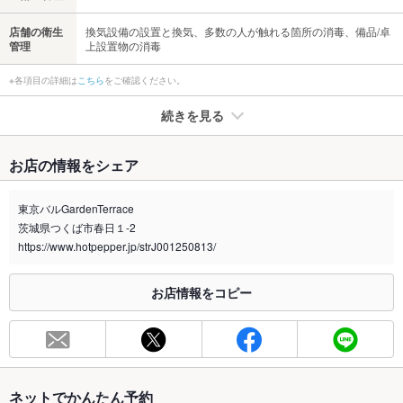
店舗の衛生
換気設備の設置と換気、多数の人が触れる箇所の消毒、備品/卓
管理
上設置物の消毒
※各項目の詳細は
こちら
をご確認ください。
続きを見る
たばこ
お店の情報をシェア
禁煙・喫煙
全席禁煙
※御不明点などございましたら、お気軽に店舗までお問い合わせ
東京バルGardenTerrace
ください！
茨城県つくば市春日１-2
喫煙専用室
https://www.hotpepper.jp/strJ001250813/
なし
※2020年4月1日～受動喫煙対策に関する法律が施行されています。正しい情報はお店へお問い
お店情報をコピー
合わせください。
お席
総席数
40席
最大宴会収
40人
ネットでかんたん予約