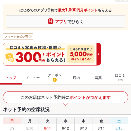
1,000
はじめてのアプリ予約で
最大
円分ポイント
もらえる
アプリ
でひらく
スマート支払い可
クーポン
口コミ
トップ
メニュー
店内
写真
1
125
このお店はネット予約時に
ポイントがつかえます
ネット予約の空席状況
日
月
火
水
木
金
土
8/9
8/10
8/11
8/12
8/13
8/14
8/15