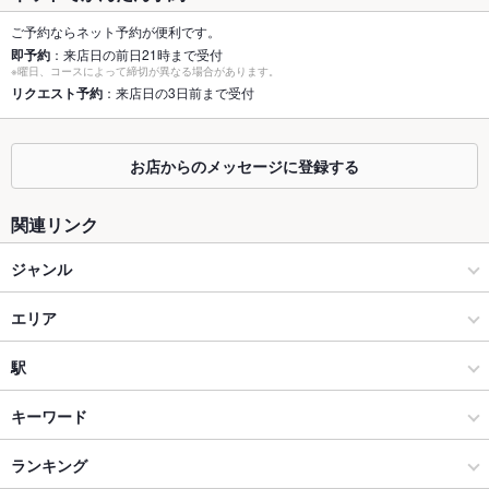
容人数
ご予約ならネット予約が便利です。
個室
あり
即予約
：来店日の前日21時まで受付
※曜日、コースによって締切が異なる場合があります。
座敷
リクエスト予約
：来店日の3日前まで受付
なし
掘りごたつ
なし
お店からのメッセージに登録する
カウンター
あり
関連リンク
ソファー
なし
ジャンル
テラス席
あり
イタリアン・フレンチ
貸切
エリア
貸切可 ：20名から貸切OK！テラス席を含め最大40名様まで対
応可能です！
イタリアン
つくば駅
駅
夜景がきれ
あり
いなお席
パスタ・ピザ
つくば駅 × イタリアン・フレンチ
研究学園駅
キーワード
設備
つくば × イタリアン・フレンチ
つくば駅 × イタリアン
つくば駅
ランキング
パテ
パスタ
カルボナーラ
ペペロンチーノ
ペスカトーレ
ピザ
Wi-Fi
なし