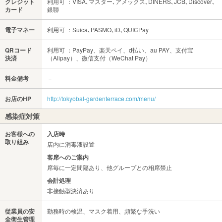
クレジット
利用可 ：VISA､マスター､アメックス､DINERS､JCB､Discover､
カード
銀聯
電子マネー
利用可 ：Suica､PASMO､iD､QUICPay
QRコード
利用可 ：PayPay、楽天ペイ、d払い、au PAY、支付宝
決済
（Alipay）、微信支付（WeChat Pay）
料金備考
－
お店のHP
http://tokyobal-gardenterrace.com/menu/
感染症対策
お客様への
入店時
取り組み
店内に消毒液設置
客席へのご案内
席毎に一定間隔あり、他グループとの相席禁止
会計処理
非接触型決済あり
従業員の安
勤務時の検温、マスク着用、頻繁な手洗い
全衛生管理