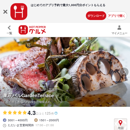
はじめてのアプリ予約で最大
1,000円分ポイントもらえる
ダウンロード
アプリで開く
一覧
マイメニュー
イタリアン・フレンチ | つくば駅 | 茨城県
東京バルGardenTerrace
石窯で焼く本場のPizzaをご堪能あれ
4.3
125
口コミ
件
3001～4000円
1501～2000円
ただいま営業時間外
17:00～21:00