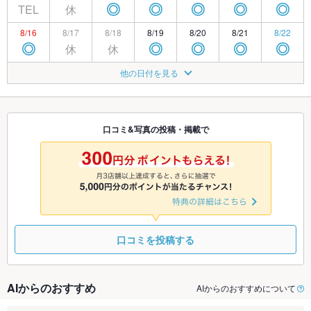
TEL
休
◎
◎
◎
◎
◎
8/16
8/17
8/18
8/19
8/20
8/21
8/22
休
休
◎
◎
◎
◎
◎
8/23
8/24
8/25
8/26
8/27
8/28
8/29
他の日付を見る
休
休
◎
◎
◎
◎
◎
8/30
8/31
9/1
9/2
9/3
9/4
9/5
休
休
◎
◎
◎
◎
◎
口コミ&写真の投稿・掲載で
9/6
9/7
9/8
9/9
9/10
9/11
9/12
休
休
休
◎
◎
◎
◎
口コミを投稿する
AIからのおすすめ
AIからのおすすめについて