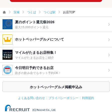
グパーティ
を！
ー二次会
茨城
つくば
つくば駅
お店TOP
お祝い・サ
可
プライズ対
夏のポイント還元祭2026
応
最大15,000ポイント還元
ライブショ
あり
ー
ホットペッパーグルメについて
備考
おいしいお料理とおいしいお酒、居心地の良い空間をご用意し
てお待ちしております
マイルがたまるお店特集！
マイルがたまるお店をご紹介
今日明日予約できるお店
急ぎの飲み会でもネット予約OK！
ホットペッパーグルメ掲載申込み
よくある問い合わせ
プライバシーポリシー
利用規約
(C) Recruit Co., Ltd.