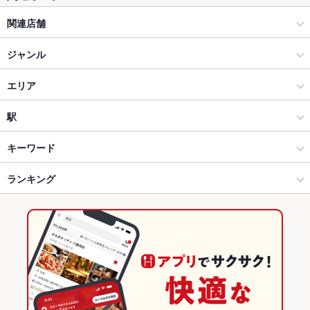
関連店舗
和咲美 wasabi
ジャンル
居酒屋
エリア
和風
天文館
駅
鹿児島市 天文館・中央駅・ふ頭 × 居酒屋
天文館 × 居酒屋
鹿児島駅
キーワード
鹿児島市 天文館・中央駅・ふ頭 × 和風
天文館 × 和風
鹿児島中央駅
ランキング
手羽先
からあげ
お茶漬け
馬刺し
塩辛
九州・博多料理
カキ料理・オイスター
フライドポテト
しゃぶしゃぶ
うどん
レバー
天文館通駅 × 居酒屋
天文館 × 和食
天文館通駅
鹿児島のグルメランキング
つくね
地鶏
もつ鍋
水炊き
天文館通駅 × 和風
天文館 × 焼き鳥・鶏料理
鹿児島の居酒屋ランキング
和食
鹿児島
鹿児島市 天文館・中央駅・ふ頭のグルメランキング
焼き鳥・鶏料理
鹿児島 × 居酒屋
鹿児島市 天文館・中央駅・ふ頭の居酒屋ランキング