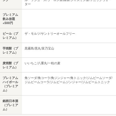
ター
プレミアム
飲み放題
+500円
ビール（プ
ザ・モルツ/サントリーオールフリー
レミアム）
芋焼酎（プ
黒霧島/黒丸/富乃宝山
レミアム）
麦焼酎（プ
いいちこ/八重丸/一粒の麦
レミアム）
プレミアム
角ソーダ/角コーラ/角ジンジャー/角トニック/ジムビームソーダ/
ハイボール
ジムビームコーラ/ジムビームジンジャー/ジムビームトニック
（プレミア
ム）
銘柄日本酒
（プレミア
ム）