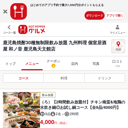
はじめてのアプリ予約で最大
1,000円分ポイントもらえる
ダウンロード
アプリで開く
コース一覧
マイメニュー
鹿児島焼酎30種無制限飲み放題 九州料理 個室居酒
屋 和ノ音 鹿児島天文館店
クーポン
口コミ
トップ
メニュー
店内
写真
3
155
コース
料理
ドリンク
飲み放題
（ろ）【2時間飲み放題付】チキン南蛮&地鶏の
水炊き鍋◎お試し鍋コース【全9品/4000円】
9品
2名～
2時間
4,000
円（税込）