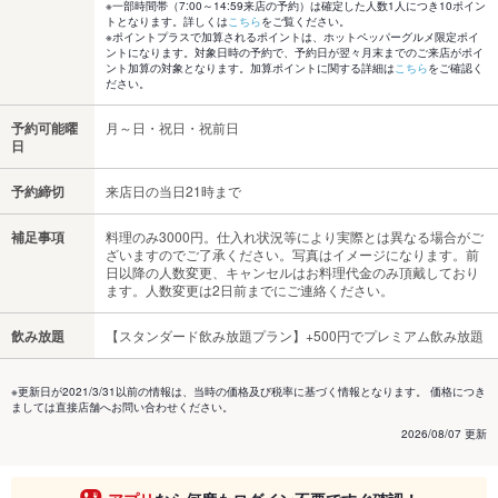
※一部時間帯（7:00～14:59来店の予約）は確定した人数1人につき10ポイン
トとなります。詳しくは
こちら
をご覧ください。
※ポイントプラスで加算されるポイントは、ホットペッパーグルメ限定ポイ
ントになります。対象日時の予約で、予約日が翌々月末までのご来店がポイ
ント加算の対象となります。加算ポイントに関する詳細は
こちら
をご確認く
ださい。
予約可能曜
月～日・祝日・祝前日
日
予約締切
来店日の当日21時まで
補足事項
料理のみ3000円。仕入れ状況等により実際とは異なる場合がご
ざいますのでご了承ください。写真はイメージになります。前
日以降の人数変更、キャンセルはお料理代金のみ頂戴しており
ます。人数変更は2日前までにご連絡ください。
飲み放題
【スタンダード飲み放題プラン】+500円でプレミアム飲み放題
※更新日が2021/3/31以前の情報は、当時の価格及び税率に基づく情報となります。 価格につき
ましては直接店舗へお問い合わせください。
2026/08/07 更新