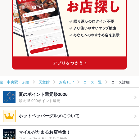
鹿児島市 天文館・中央駅・ふ頭 × 和食
鹿児島 × 和風
天文館のグルメランキング
鹿児島市 天文館・中央駅・ふ頭 × 焼き鳥・鶏料理
鹿児島 × 和食
天文館の居酒屋ランキング
天文館通駅 × 和食
鹿児島 × 焼き鳥・鶏料理
天文館通駅 × 焼き鳥・鶏料理
館・中央駅・ふ頭
天文館
お店TOP
コース一覧
コース詳細
夏のポイント還元祭2026
最大15,000ポイント還元
ホットペッパーグルメについて
マイルがたまるお店特集！
マイルがたまるお店をご紹介