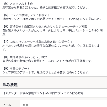
（b）スタッフおすすめ
風味豊かな具材が詰まった、特別な薩摩揚げをぜひお試しください。
【5】アツアツ厚切りフライドポテト
外はカリッと中はホクホクの絶品フライドポテト。やみつきになる美味しさ。
【6】宮崎名物！自家製タルタルのカリッとジューシーチキン南蛮
自家製タルタルソースがたっぷり。外はカリカリ、中はジューシーなチキン南
蛮。
【7】ぷりぷりジューシー地鶏の水炊き鍋～白湯仕立て～
ぷりぷりの地鶏を使用した濃厚な白湯仕立ての水炊き鍋。心も体も温まりま
す。
【8】鹿児島県産ふわっと玉子雑炊
鹿児島県産の新鮮な卵を使用した、ふわっとした食感の玉子雑炊です。
【9】本日のデザート
シェフ特製のデザートで、最後のひとときを贅沢に締めくくります。
飲み放題
【スタンダード飲み放題プラン】+500円でプレミアム飲み放題
ビール
金麦