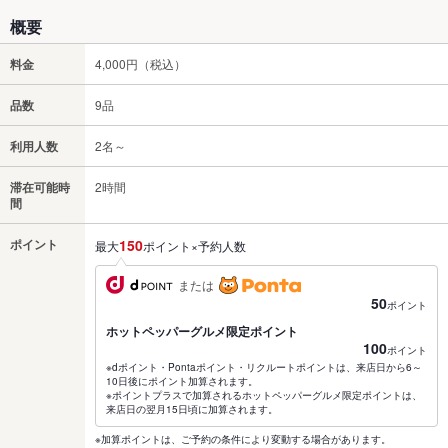
概要
料金
4,000円（税込）
品数
9品
利用人数
2名～
滞在可能時
2時間
間
ポイント
150
最大
ポイント×予約人数
または
50
ポイント
ホットペッパーグルメ限定ポイント
100
ポイント
※dポイント・Pontaポイント・リクルートポイントは、来店日から6～
10日後にポイント加算されます。
※ポイントプラスで加算されるホットペッパーグルメ限定ポイントは、
来店日の翌月15日頃に加算されます。
※加算ポイントは、ご予約の条件により変動する場合があります。