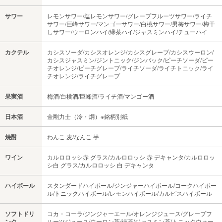
サワー
レモンサワー/塩レモンサワー/グレープフルーツサワー/ライチ
サワー/巨峰サワー/マンゴーサワー/白桃サワー/男梅サワー/梅干
しサワー/ウーロンハイ/緑茶ハイ/ジャスミンハイ/チューハイ
カクテル
カシスソーダ/カシスオレンジ/カシスグレープ/カシスウーロン/
カシスジャスミン/ジントニック/ジンバック/ピーチソーダ/ピー
チオレンジ/ピーチグレープ/ライチソーダ/ライチトニック/ライ
チオレンジ/ライチグレープ
果実酒
梅酒/白桃酒/巨峰酒/ライチ酒/マンゴー酒
日本酒
金剛力士（冷・燗）※銘柄別紙
焼酎
わんこ 麦/なんこ 芋
ワイン
カルロロッシ赤 グラス/カルロロッシ 赤 デキャンタ/カルロロッ
シ白 グラス/カルロロッシ 白 デキャンタ
ハイボール
スタンダードハイボール/ジンジャーハイボール/コークハイボー
ル/トニックハイボール/レモンハイボール/カルピスハイボール
ソフトドリ
コカ・コーラ/ジンジャーエール/オレンジジュース/グレープフ
ンク
ルーツジュース/ウーロン茶/緑茶/ジャスミン茶/トニックウォー