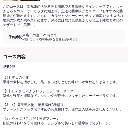
このコースは、南九州の名物料理を堪能できる豪華なラインナップです。しゃ
きしゃきのシーザーサラダに始まり、王道の薩摩揚げとスタッフおすすめの薩
摩揚げが味わえます。さらに、カリッとジューシーなチキン南蛮やぷりぷりの
地鶏の水炊き鍋を楽しめます。締めには鹿児島県産ふわっと玉子雑炊と本日の
デザートで、贅沢に。
来店日の当日21時まで
予約締切
※曜日によって締切が異なる場合があります。
コース内容
品数
9品
【1】本日の小鉢
季節の素材を活かした一品。さっぱりとした味わいが食欲を引き立てます。
【2】しゃきしゃきフレッシュシーザーサラダ
新鮮な野菜と濃厚なドレッシングが絶妙にマッチしたシーザーサラダです。
【3～4】鹿児島名物～薩摩揚げ2種盛り～
プレーンとスタッフおすすめの薩摩揚げで、鹿児島の味をお楽しみください。
（a）やっぱりこれだ！王道プレーン
伝統の味わいを守り続ける、シンプルで美味しい薩摩揚げのプレーン。