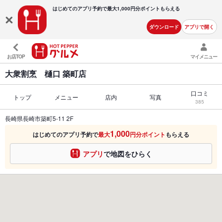
はじめてのアプリ予約で最大
1,000円分ポイントもらえる
ダウンロード
アプリで開く
お店TOP
マイメニュー
大衆割烹 樋口 築町店
口コミ
トップ
メニュー
店内
写真
385
長崎県長崎市築町5-11 2F
1,000
はじめてのアプリ予約で
最大
円分ポイント
もらえる
アプリ
で地図をひらく