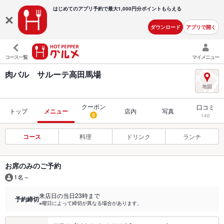
はじめてのアプリ予約で最大
1,000円分ポイントもらえる
ダウンロード
アプリで開く
コース一覧
マイメニュー
肉バル サルーテ高田馬場
クーポン
口コミ
トップ
メニュー
店内
写真
5
140
コース
料理
ドリンク
ランチ
お席のみのご予約
1名～
来店日の当日23時まで
予約締切
※曜日によって締切が異なる場合があります。