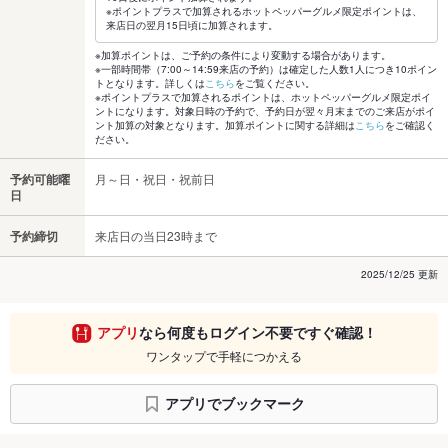
※ポイントプラスで加算されるホットペッパーグルメ限定ポイントは、
来店日の翌月15日頃に加算されます。
※加算ポイントは、ご予約の条件により変動する場合があります。
※一部時間帯（7:00～14:59来店の予約）は確定した人数1人につき10ポイン
トとなります。詳しくは
こちら
をご覧ください。
※ポイントプラスで加算されるポイントは、ホットペッパーグルメ限定ポイ
ントになります。対象日時の予約で、予約日が翌々月末までのご来店がポイ
ント加算の対象となります。加算ポイントに関する詳細は
こちら
をご確認く
ださい。
予約可能曜
月～日・祝日・祝前日
日
予約締切
来店日の当日23時まで
2025/12/25 更新
アプリ
なら何度もログイン不要ですぐ確認！
ワンタップで手軽につかえる
アプリでブックマーク