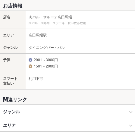
お店情報
店名
肉バル サルーテ高田馬場
肉バル 肉寿司 ステーキ 食べ飲み放題
エリア
高田馬場駅
ジャンル
ダイニングバー・バル
予算
2001～3000円
1501～2000円
スマート
利用不可
支払い
関連リンク
ジャンル
ダイニングバー・バル
エリア