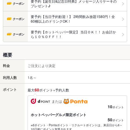
要予約【誕生日&記念日特典】メッセージ入りケーキの
クーポン
プレゼント♪
要予約【当日予約歓迎！】 2時間飲み放題1580円！全
クーポン
60種以上のドリンクOK！
要予約【ホットペッパー限定】 当日ＯＫ！！ お会計か
クーポン
ら１０％ＯＦＦ！！
概要
料金
ご注文により決定
利用人数
1名～
ポイント
60
最大
ポイント×予約人数
または
10
ポイント
ホットペッパーグルメ限定ポイント
50
ポイント
※dポイント・Pontaポイント・リクルートポイントは、来店日から6～
10日後にポイント加算されます。