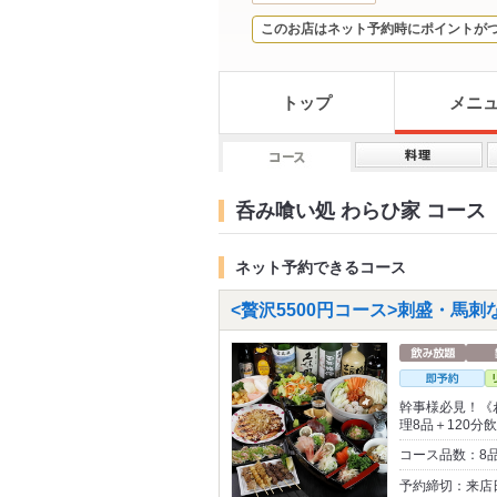
このお店はネット予約時にポイントが
トップ
メニ
呑み喰い処 わらひ家 コース
ネット予約できるコース
<贅沢5500円コース>刺盛・馬刺な
幹事様必見！《
理8品＋120分
コース品数：8
予約締切：来店