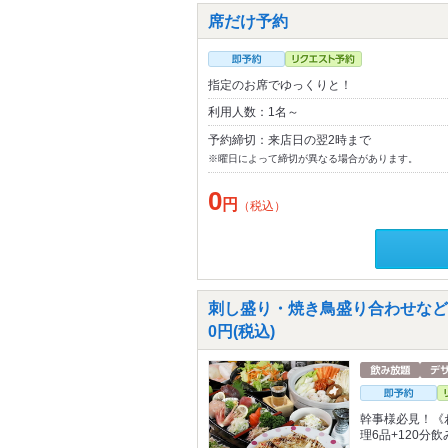
席だけ予約
指定のお席でゆっくりと！
利用人数：1名～
予約締切：来店日の翌2時まで
※曜日によって締切が異なる場合があります。
0
円
（税込）
刺し盛り・焼き鳥盛り合わせなど全
0円(税込)
幹事様必見！《
理6品+120分