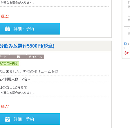
切が異なる場合があります。
1
（税込）
2
詳細・予約
3
◎
：
分飲み放題付5500円(税込)
TEL
ス出来ました。料理のボリュームも◎
品／利用人数：2名～
日の当日12時まで
切が異なる場合があります。
（税込）
詳細・予約