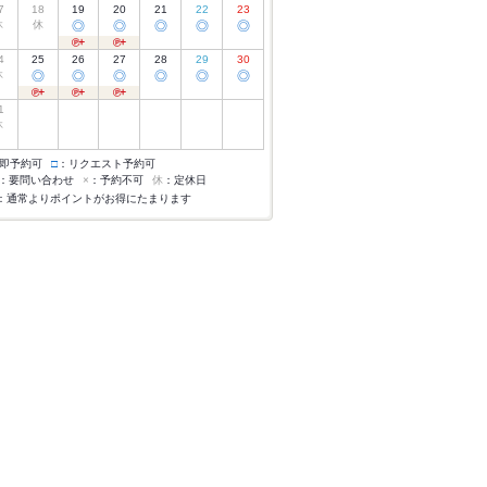
7
18
19
20
21
22
23
休
休
◎
◎
◎
◎
◎
4
25
26
27
28
29
30
休
◎
◎
◎
◎
◎
◎
1
休
即予約可
□
：リクエスト予約可
：要問い合わせ
×
：予約不可
休
：定休日
：通常よりポイントがお得にたまります