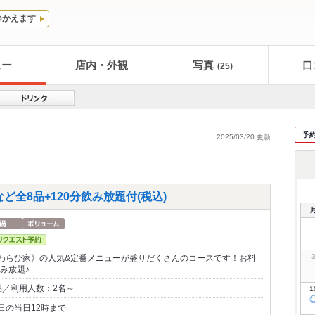
つかえます
ュー
店内・外観
写真
口
(25)
予
2025/03/20 更新
ど全8品+120分飲み放題付(税込)
わらひ家》の人気&定番メニューが盛りだくさんのコースです！お料
飲み放題♪
品／利用人数：2名～
1
日の当日12時まで