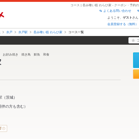
コース | 呑み喰い処 わらひ家 - クーポン・予
よくある問い合わせ
ようこそ、
さん
ゲスト
会員登録する（無料）
城
水戸
水戸駅
呑み喰い処 わらひ家
コース一覧
 お好み焼き 焼き鳥 鮮魚 和食
家
駅
（
茨城
）
同伴の方も含む）
可