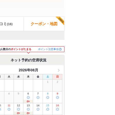
コミ
クーポン・地図
(
16
)
ポイント注意事項
約人数分の
ポイントがたまる
ネット予約の空席状況
2026年08月
月
火
水
木
金
土
日
1
2
3
4
5
6
7
8
9
◎
◎
◎
◎
0
11
12
13
14
15
16
◎
◎
◎
◎
◎
◎
◎