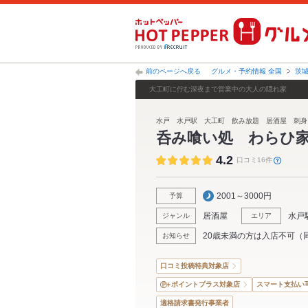
前のページへ戻る
グルメ・予約情報 全国
茨
大工町に佇む深夜まで営業中の大人の隠れ家
水戸 水戸駅 大工町 飲み放題 居酒屋 刺身
呑み喰い処 わらひ
4.2
口コミ16件
2001～3000円
予算
居酒屋
水戸
ジャンル
エリア
20歳未満の方は入店不可（
お知らせ
口コミ投稿特典対象店
ポイントプラス対象店
スマート支払い
適格請求書発行事業者