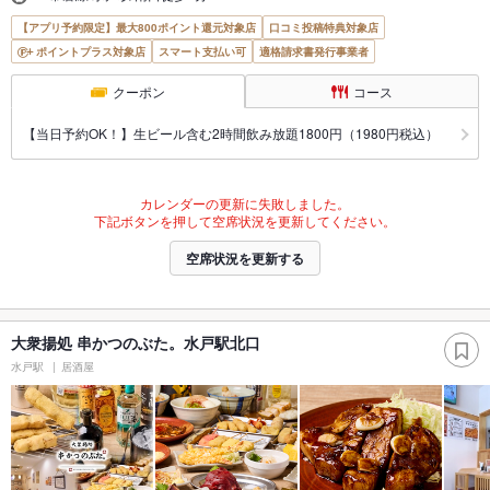
【アプリ予約限定】最大800ポイント還元対象店
口コミ投稿特典対象店
ポイントプラス対象店
スマート支払い可
適格請求書発行事業者
クーポン
コース
【当日予約OK！】生ビール含む2時間飲み放題1800円（1980円税込）
カレンダーの更新に失敗しました。
下記ボタンを押して空席状況を更新してください。
空席状況を更新する
大衆揚処 串かつのぶた。水戸駅北口
水戸駅
居酒屋