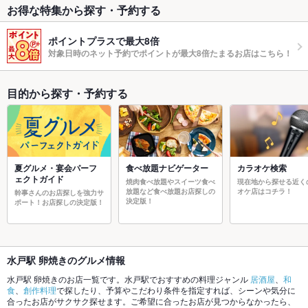
お得な特集から探す・予約する
ポイントプラスで最大8倍
対象日時のネット予約でポイントが最大8倍たまるお店はこちら！
目的から探す・予約する
夏グルメ・宴会パーフ
食べ放題ナビゲーター
カラオケ検索
ェクトガイド
焼肉食べ放題やスイーツ食べ
現在地から探せる近く
放題など食べ放題お店探しの
オケ店はコチラ！
幹事さんのお店探しを強力サ
決定版！
ポート！お店探しの決定版！
水戸駅 卵焼きのグルメ情報
水戸駅 卵焼きのお店一覧です。水戸駅でおすすめの料理ジャンル
居酒屋
、
和
食
、
創作料理
で探したり、予算やこだわり条件を指定すれば、シーンや気分に
合ったお店がサクサク探せます。ご希望に合ったお店が見つからなかったら、