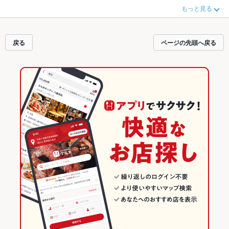
近隣のエリア
水戸駅
、
水戸市その他
、
茨城県庁
もチェックしてみてください。
もっと見る
ホットペッパーグルメなら、お得なクーポンはもちろん、こだわりメニュー
か
らあげ
、
お茶漬け
、
モツ煮込み
や季節のおすすめ料理など、お店の最新情報を
ご紹介しているので安心！24時間使える簡単便利なネット予約が使えるお店も
拡大中です。友達どうしの飲み会にも、会社の宴会にも、デートやパーティー
戻る
ページの先頭へ戻る
にもお得に便利にホットペッパーグルメをご利用ください。