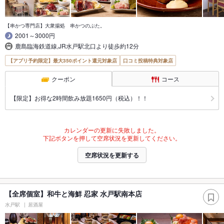
【串かつ専門店】大衆揚処 串かつのぶた。
2001～3000円
鹿島臨海鉄道線,JR水戸駅北口より徒歩約12分
【アプリ予約限定】最大350ポイント還元対象店
口コミ投稿特典対象店
クーポン
コース
【限定】お得な2時間飲み放題1650円（税込）！！
カレンダーの更新に失敗しました。
下記ボタンを押して空席状況を更新してください。
空席状況を更新する
【全席個室】和牛と海鮮 忍家 水戸駅南本店
水戸駅
居酒屋