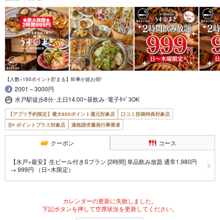
【人数×150ポイント貯まる】幹事が超お得!
2001～3000円
水戸駅徒歩8分･土日14:00~昼飲み･電子ﾀﾊﾞｺOK
【アプリ予約限定】最大800ポイント還元対象店
口コミ投稿特典対象店
ポイントプラス対象店
適格請求書発行事業者
クーポン
コース
【水戸×最安】生ビール付きSプラン [2時間] 単品飲み放題 通常1,980円
→ 999円 （日~木限定）
カレンダーの更新に失敗しました。
下記ボタンを押して空席状況を更新してください。