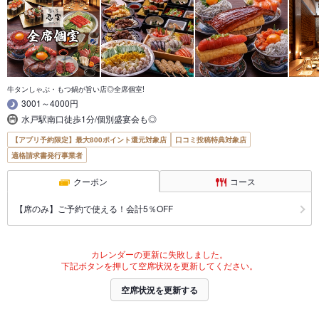
牛タンしゃぶ・もつ鍋が旨い店◎全席個室!
3001～4000円
水戸駅南口徒歩1分/個別盛宴会も◎
【アプリ予約限定】最大800ポイント還元対象店
口コミ投稿特典対象店
適格請求書発行事業者
クーポン
コース
【席のみ】ご予約で使える！会計5％OFF
カレンダーの更新に失敗しました。
下記ボタンを押して空席状況を更新してください。
空席状況を更新する