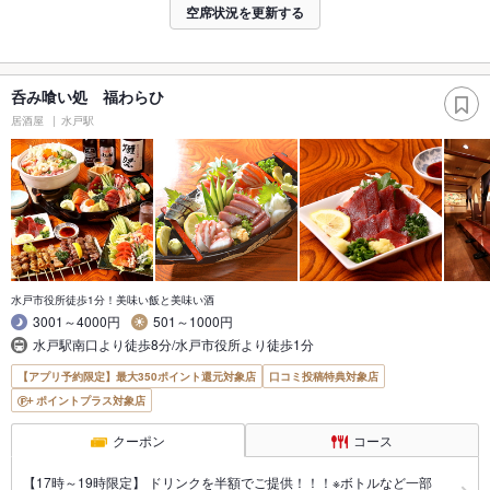
空席状況を更新する
呑み喰い処 福わらひ
居酒屋
水戸駅
水戸市役所徒歩1分！美味い飯と美味い酒
3001～4000円
501～1000円
水戸駅南口より徒歩8分/水戸市役所より徒歩1分
【アプリ予約限定】最大350ポイント還元対象店
口コミ投稿特典対象店
ポイントプラス対象店
クーポン
コース
【17時～19時限定】 ドリンクを半額でご提供！！！※ボトルなど一部