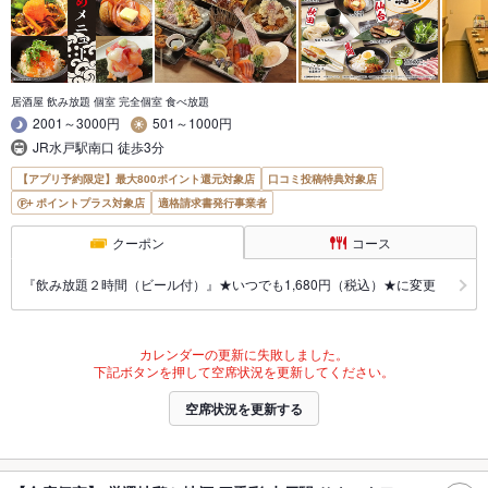
居酒屋 飲み放題 個室 完全個室 食べ放題
2001～3000円
501～1000円
JR水戸駅南口 徒歩3分
【アプリ予約限定】最大800ポイント還元対象店
口コミ投稿特典対象店
ポイントプラス対象店
適格請求書発行事業者
クーポン
コース
『飲み放題２時間（ビール付）』★いつでも1,680円（税込）★に変更
カレンダーの更新に失敗しました。
下記ボタンを押して空席状況を更新してください。
空席状況を更新する