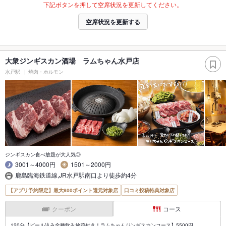
下記ボタンを押して空席状況を更新してください。
空席状況を更新する
大衆ジンギスカン酒場 ラムちゃん水戸店
水戸駅
焼肉・ホルモン
ジンギスカン食べ放題が大人気◎
3001～4000円
1501～2000円
鹿島臨海鉄道線,JR水戸駅南口より徒歩約4分
【アプリ予約限定】最大800ポイント還元対象店
口コミ投稿特典対象店
クーポン
コース
120分【ビール込み全種飲み放題付き！ラムちゃんジンギスカンコース】5500円