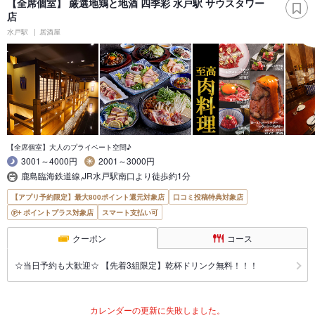
【全席個室】 厳選地鶏と地酒 四季彩 水戸駅 サウスタワー
店
水戸駅
居酒屋
【全席個室】大人のプライベート空間♪
3001～4000円
2001～3000円
鹿島臨海鉄道線,JR水戸駅南口より徒歩約1分
【アプリ予約限定】最大800ポイント還元対象店
口コミ投稿特典対象店
ポイントプラス対象店
スマート支払い可
クーポン
コース
☆当日予約も大歓迎☆ 【先着3組限定】乾杯ドリンク無料！！！
カレンダーの更新に失敗しました。