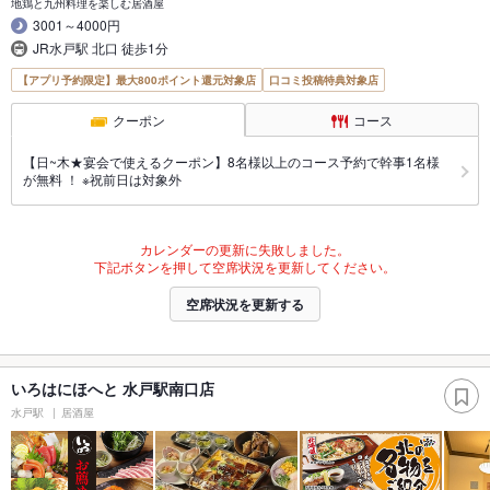
地鶏と九州料理を楽しむ居酒屋
3001～4000円
JR水戸駅 北口 徒歩1分
【アプリ予約限定】最大800ポイント還元対象店
口コミ投稿特典対象店
クーポン
コース
【日~木★宴会で使えるクーポン】8名様以上のコース予約で幹事1名様
が無料 ！ ※祝前日は対象外
カレンダーの更新に失敗しました。
下記ボタンを押して空席状況を更新してください。
空席状況を更新する
いろはにほへと 水戸駅南口店
水戸駅
居酒屋