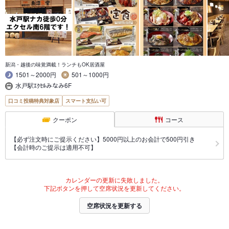
新潟・越後の味覚満載！ランチもOK居酒屋
1501～2000円
501～1000円
水戸駅ｴｸｾﾙみなみ6F
口コミ投稿特典対象店
スマート支払い可
クーポン
コース
【必ず注文時にご提示ください】5000円以上のお会計で500円引き
【会計時のご提示は適用不可】
カレンダーの更新に失敗しました。
下記ボタンを押して空席状況を更新してください。
空席状況を更新する