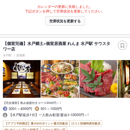
カレンダーの更新に失敗しました。
下記ボタンを押して空席状況を更新してください。
空席状況を更新する
【個室完備】水戸郷土×個室居酒屋 れんま 水戸駅 サウスタ
ワー店
水戸駅
居酒屋
【完全個室】飲み放題付きコース3000円～！
3001～4000円
501～1000円
【水戸駅徒歩1分】一人飲み歓迎/宴会ｺｰｽ3000円～!
【アプリ予約限定】最大800ポイント還元対象店
口コミ投稿特典対象店
ポイントプラス対象店
スマート支払い可