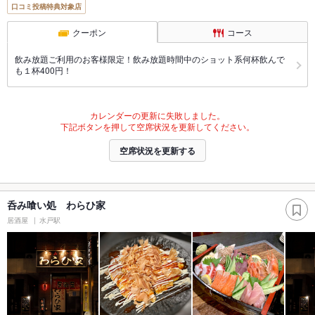
口コミ投稿特典対象店
クーポン
コース
飲み放題ご利用のお客様限定！飲み放題時間中のショット系何杯飲んで
も１杯400円！
カレンダーの更新に失敗しました。
下記ボタンを押して空席状況を更新してください。
空席状況を更新する
呑み喰い処 わらひ家
居酒屋
水戸駅