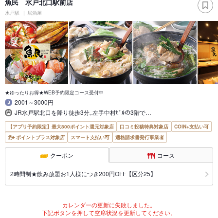
魚民 水戸北口駅前店
水戸駅
居酒屋
★ゆったりお得★WEB予約限定コース受付中
2001～3000円
JR水戸駅北口を降り徒歩3分｡左手中村ﾋﾞﾙの3階で…
【アプリ予約限定】最大800ポイント還元対象店
口コミ投稿特典対象店
COIN+支払い可
ポイントプラス対象店
スマート支払い可
適格請求書発行事業者
クーポン
コース
2時間制★飲み放題お1人様につき200円OFF【区分25】
カレンダーの更新に失敗しました。
下記ボタンを押して空席状況を更新してください。