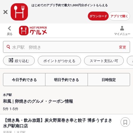
はじめてのアプリ予約で最大
1,000円分ポイントもらえる
ダウンロード
アプリで開く
戻る
マイメニュー
水戸駅 卵焼き
変更
絞り込む
ポイントがつかえる
スマート支払い可
今日予約できる
明日予約できる
日時指定
水戸駅
和風 | 卵焼きのグルメ・クーポン情報
5件 1-5件
【焼き鳥・飲み放題】炭火野菜巻き串と餃子 博多うずまき
水戸駅南口店
居酒屋
水戸駅