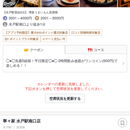
【水戸駅直結2分】 博多うまいもん居酒屋
3001～4000円
2001～3000円
水戸駅南口より徒歩1分
【アプリ予約限定】最大800ポイント還元対象店
口コミ投稿特典対象店
ポイントプラス対象店
スマート支払い可
クーポン
コース
◯●◯先着5組様！平日限定◯●◯ 2時間飲み放題がワンコイン(500円)で
楽しめる！！
カレンダーの更新に失敗しました。
下記ボタンを押して空席状況を更新してください。
空席状況を更新する
寧々家 水戸駅南口店
水戸駅
居酒屋