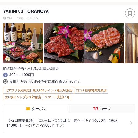
YAKINIKU TORANOYA
水戸駅
焼肉・ホルモン
絶品常陸牛が食べられるお洒落な焼肉店
3001～4000円
泉町ﾊﾞｽ停から徒歩2分/京成百貨店からすぐ
【アプリ予約限定】最大800ポイント還元対象店
口コミ投稿特典対象店
ポイントプラス対象店
スマート支払い可
クーポン
コース
【※2日前要相談】【誕生日・記念日に】肉ケーキ☆10000円（税込
11000円）～のところ1000円オフ!