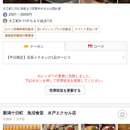
大工町に佇む深夜まで営業中の大人の隠れ家
2001～3000円
大工町ﾛｰｿﾝからより徒歩1分
口コミ投稿特典対象店
ポイントプラス対象店
スマート支払い可
適格請求書発行事業者
クーポン
コース
【平日限定】店長イチオシの1品サービス
カレンダーの更新に失敗しました。
下記ボタンを押して空席状況を更新してください。
空席状況を更新する
新潟十日町 魚沼食堂 水戸エクセル店
居酒屋
水戸駅