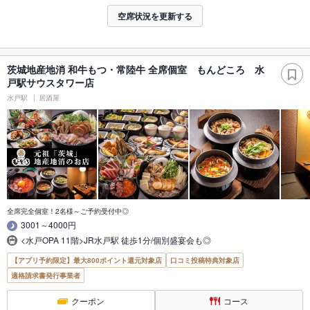
空席状況を更新する
茨城地産地消 和牛もつ・常陸牛 全席個室 もんどころ 水
戸駅サウスタワー店
水戸駅
居酒屋
全席完全個室！2名様～ご予約受付中◎
3001～4000円
<水戸OPA 11階>JR水戸駅 徒歩1分/個別盛宴会も◎
【アプリ予約限定】最大800ポイント還元対象店
口コミ投稿特典対象店
適格請求書発行事業者
クーポン
コース