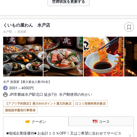
空席状況を更新する
くいもの屋わん 水戸店
水戸駅
居酒屋
水戸 居酒屋【最大宴会人数/50名】
3001～4000円
JR常磐線水戸駅北口 徒歩7分 水戸郵便局の向かい
【アプリ予約限定】最大800ポイント還元対象店
口コミ投稿特典対象店
適格請求書発行事業者
クーポン
コース
■地域企業様優待■ お会計１０％OFF！又はご希望に合わせてサービス