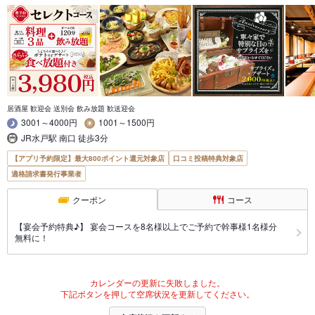
居酒屋 歓迎会 送別会 飲み放題 歓送迎会
3001～4000円
1001～1500円
JR水戸駅 南口 徒歩3分
【アプリ予約限定】最大800ポイント還元対象店
口コミ投稿特典対象店
適格請求書発行事業者
クーポン
コース
【宴会予約特典♪】 宴会コースを8名様以上でご予約で幹事様1名様分
無料に！
カレンダーの更新に失敗しました。
下記ボタンを押して空席状況を更新してください。