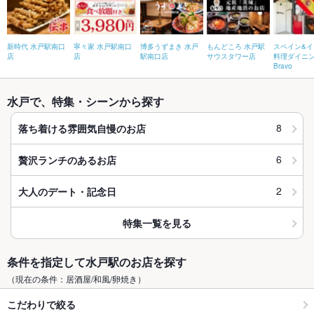
新時代 水戸駅南口
寧々家 水戸駅南口
博多うずまき 水戸
もんどころ 水戸駅
スペイン&イ
店
店
駅南口店
サウスタワー店
料理ダイニ
Bravo
水戸で、特集・シーンから探す
8
落ち着ける雰囲気自慢のお店
6
贅沢ランチのあるお店
2
大人のデート・記念日
特集一覧を見る
条件を指定して水戸駅のお店を探す
（現在の条件：居酒屋/和風/卵焼き）
こだわりで絞る