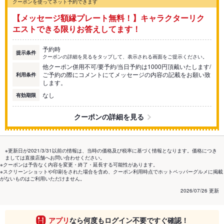
クーポンを使ってネット予約できます
【メッセージ額縁プレート無料！】キャラクターリク
エストできる限りお答えしてます！
予約時
提示条件
クーポンの詳細を見るをタップして、表示される画面をご提示ください。
他クーポン併用不可/要予約/当日予約は1000円頂戴いたします/
ご予約の際にコメントにてメッセージの内容の記載をお願い致
利用条件
します。
なし
有効期限
クーポンの詳細を見る
※更新日が2021/3/31以前の情報は、当時の価格及び税率に基づく情報となります。価格につき
ましては直接店舗へお問い合わせください。
※クーポンは予告なく内容を変更・終了・延長する可能性があります。
※スクリーンショットや印刷をされた場合を含め、クーポン利用時点でホットペッパーグルメに掲載
がないものはご利用いただけません。
2026/07/26 更新
アプリ
なら何度もログイン不要ですぐ確認！