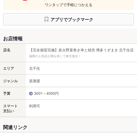
ワンタップで手軽につかえる
アプリでブックマーク
お店情報
店名
【完全個室完備】炭火野菜巻き串と焼売 博多うずまき 北千住店
福岡の人気店が満を持して東京進出！
エリア
北千住
ジャンル
居酒屋
予算
3001～4000円
スマート
利用可
支払い
関連リンク