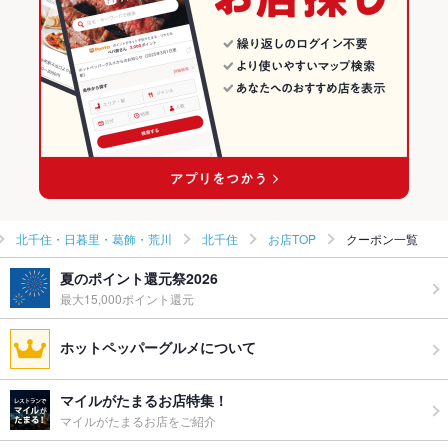
北千住・日暮里・葛飾・荒川 × 和食
東京 × 和風
北千住のグルメランキング
北千住・日暮里・葛飾・荒川 × 焼き鳥・鶏料理
東京 × 和食
北千住の居酒屋ランキング
北千住駅 × 和食
東京 × 焼き鳥・鶏料理
北千住駅 × 焼き鳥・鶏料理
北千住・日暮里・葛飾・荒川
北千住
お店TOP
クーポン一覧
夏のポイント還元祭2026
最大15,000ポイント還元
ホットペッパーグルメについて
マイルがたまるお店特集！
マイルがたまるお店をご紹介