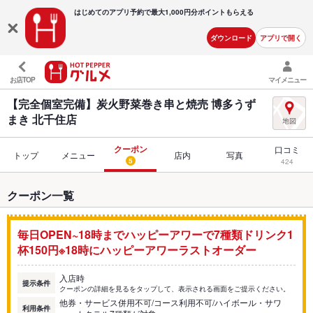
はじめてのアプリ予約で最大
1,000円分ポイントもらえる
ダウンロード
アプリで開く
お店TOP
マイメニュー
【完全個室完備】炭火野菜巻き串と焼売 博多うず
まき 北千住店
クーポン
口コミ
トップ
メニュー
店内
写真
5
424
クーポン一覧
毎日OPEN~18時までハッピーアワーで7種類ドリンク1
杯150円※18時にハッピーアワーラストオーダー
入店時
提示条件
クーポンの詳細を見るをタップして、表示される画面をご提示ください。
他券・サービス併用不可/コース利用不可/ハイボール・サワ
利用条件