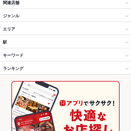
関連店舗
博多うずまき
ジャンル
居酒屋
エリア
和風
北千住
駅
北千住・日暮里・葛飾・荒川 × 居酒屋
北千住 × 居酒屋
北千住駅
キーワード
北千住・日暮里・葛飾・荒川 × 和風
北千住 × 和風
千住大橋駅
ランキング
からあげ
お茶漬け
エビ料理
フライドポテト
つくね
鶏皮
もつ鍋
水炊き
トリュフ
焼売
麻婆豆腐
杏仁豆腐
パフェ
北千住駅 × 居酒屋
北千住 × 和食
東京のグルメランキング
北千住駅 × 和風
北千住 × 焼き鳥・鶏料理
東京の居酒屋ランキング
和食
東京
北千住・日暮里・葛飾・荒川のグルメランキング
焼き鳥・鶏料理
東京 × 居酒屋
北千住・日暮里・葛飾・荒川の居酒屋ランキング