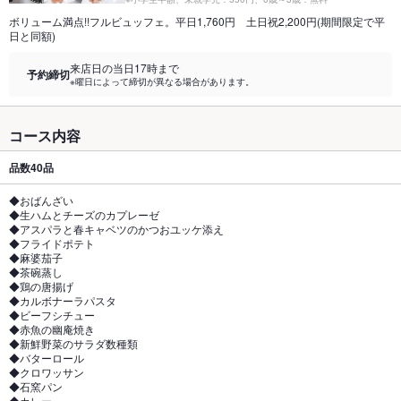
ボリューム満点!!フルビュッフェ。平日1,760円 土日祝2,200円(期間限定で平
日と同額)
来店日の当日17時まで
予約締切
※曜日によって締切が異なる場合があります。
コース内容
品数
40品
◆おばんざい
◆生ハムとチーズのカプレーゼ
◆アスパラと春キャベツのかつおユッケ添え
◆フライドポテト
◆麻婆茄子
◆茶碗蒸し
◆鶏の唐揚げ
◆カルボナーラパスタ
◆ビーフシチュー
◆赤魚の幽庵焼き
◆新鮮野菜のサラダ数種類
◆バターロール
◆クロワッサン
◆石窯パン
◆カレー