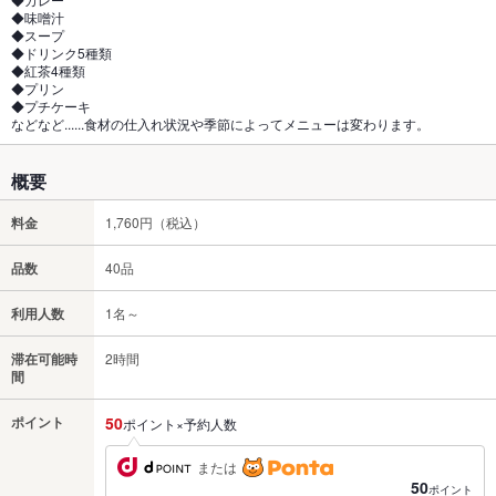
◆味噌汁
◆スープ
◆ドリンク5種類
◆紅茶4種類
◆プリン
◆プチケーキ
などなど......食材の仕入れ状況や季節によってメニューは変わります。
概要
料金
1,760円（税込）
品数
40品
利用人数
1名～
滞在可能時
2時間
間
ポイント
50
ポイント×予約人数
または
50
ポイント