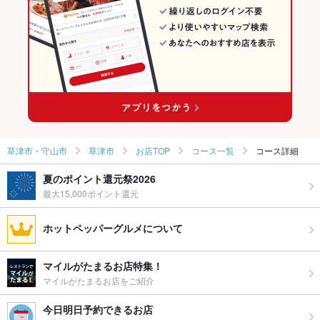
草津市・守山市 × 洋食全般
滋賀 × 洋食
草津市・守山市のイタリアンランキング
草津駅 × 洋食
滋賀 × 洋食全般
草津市のグルメランキング
草津駅 × 洋食全般
草津市のイタリアン・フレンチランキング
草津市のイタリアンランキング
草津市・守山市
草津市
お店TOP
コース一覧
コース詳細
夏のポイント還元祭2026
最大15,000ポイント還元
ホットペッパーグルメについて
マイルがたまるお店特集！
マイルがたまるお店をご紹介
今日明日予約できるお店