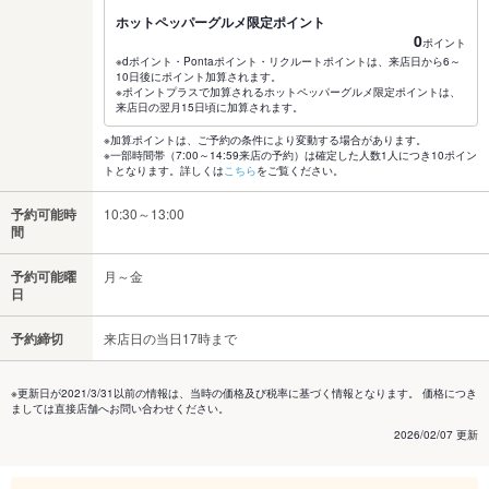
ホットペッパーグルメ限定ポイント
0
ポイント
※dポイント・Pontaポイント・リクルートポイントは、来店日から6～
10日後にポイント加算されます。
※ポイントプラスで加算されるホットペッパーグルメ限定ポイントは、
来店日の翌月15日頃に加算されます。
※加算ポイントは、ご予約の条件により変動する場合があります。
※一部時間帯（7:00～14:59来店の予約）は確定した人数1人につき10ポイン
トとなります。詳しくは
こちら
をご覧ください。
予約可能時
10:30～13:00
間
予約可能曜
月～金
日
予約締切
来店日の当日17時まで
※更新日が2021/3/31以前の情報は、当時の価格及び税率に基づく情報となります。 価格につき
ましては直接店舗へお問い合わせください。
2026/02/07 更新