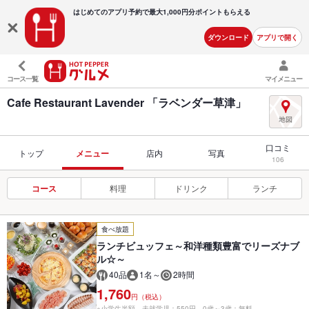
はじめてのアプリ予約で最大
1,000円分ポイントもらえる
ダウンロード
アプリで開く
コース一覧
マイメニュー
Cafe Restaurant Lavender 「ラベンダー草津」
口コミ
トップ
メニュー
店内
写真
106
コース
料理
ドリンク
ランチ
食べ放題
ランチビュッフェ～和洋種類豊富でリーズナブ
ル☆～
40品
1名～
2時間
1,760
円（税込）
※小学生半額、未就学児：550円、0歳～3歳：無料