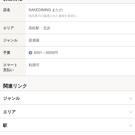
店名
SAKEDINING またの
地元香川の厳選された素材が多彩に。
エリア
高松駅・北浜
ジャンル
居酒屋
予算
4001～5000円
スマート
利用可
支払い
関連リンク
ジャンル
居酒屋
エリア
和風
高松駅・北浜
駅