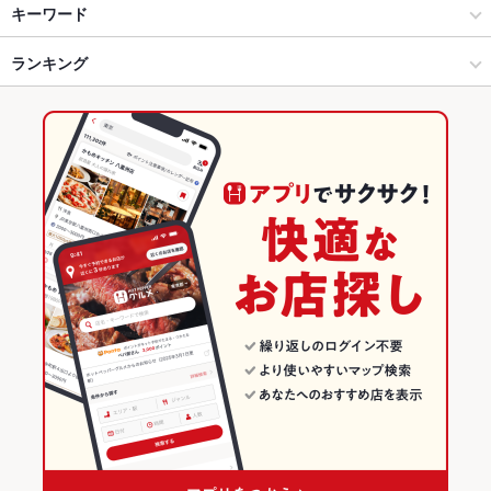
高松市中心部 × 居酒屋
高松駅・北浜 × 居酒屋
高松駅
キーワード
高松市中心部 × 和風
高松駅・北浜 × 和風
ランキング
卵焼き
からあげ
お茶漬け
エビ料理
刺身
フライドポテト
しゃぶしゃぶ
うどん
そば
天ぷら
おでん
牛すじ
焼きそば
高松駅 × 居酒屋
香川
香川のグルメランキング
鶏皮
ステーキ
シチュー
牛タン
生春巻き
デザート
生ハム
高松駅 × 和風
香川 × 居酒屋
香川の居酒屋ランキング
焼きうどん
香川 × 和風
高松市中心部のグルメランキング
高松市中心部の居酒屋ランキング
高松駅・北浜のグルメランキング
高松駅・北浜の居酒屋ランキング