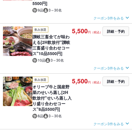
5500円]
9品
3～30名
クーポン3件をみる
5,500
飲み放題
詳細・予約
円（税込）
讃岐三畜全てが味わ
える[2H飲放付"讃岐
三畜盛り合わせコー
ス"10品5500円]
10品
3～30名
クーポン3件をみる
5,500
飲み放題
詳細・予約
円（税込）
オリーブ牛と国産野
菜のせいろ蒸し[2H
飲放付"せいろ蒸し入
り盛り合わせコー
ス"8品5500円]
8品
3～30名
クーポン3件をみる