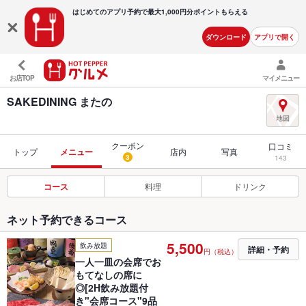
はじめてのアプリ予約で最大
1,000円分ポイントもらえる
ダウンロード
アプリで開く
お店TOP
マイメニュー
SAKEDINING またの
クーポン
口コミ
トップ
メニュー
店内
写真
3
143
コース
料理
ドリンク
ネット予約できるコース
5,500
飲み放題
詳細・予約
円（税込）
一人一皿の会席でお
もてなしの席に
◎[2H飲み放題付
き"会席コース"9品