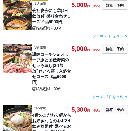
5,000
飲み放題
詳細・予約
円（税込）
会社宴会にも◎[2H
飲放付"盛り合わせコ
ース"9品5000円]
9品
3～30名
クーポン3件をみる
5,000
飲み放題
詳細・予約
円（税込）
讃岐コーチンorオリ
ーブ豚と国産野菜の
せいろ蒸し[2H飲
放"せいろ蒸し入盛合
せコース"8品5000
円]
8品
3～30名
クーポン3件をみる
5,300
飲み放題
詳細・予約
円（税込）
4種のこだわり鍋から
お好きなものを♪[2H
飲み放題付"選べるお