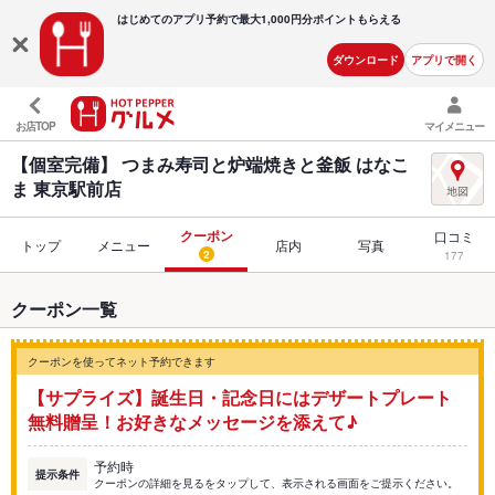
はじめてのアプリ予約で最大
1,000円分ポイントもらえる
ダウンロード
アプリで開く
お店TOP
マイメニュー
【個室完備】 つまみ寿司と炉端焼きと釜飯 はなこ
ま 東京駅前店
クーポン
口コミ
トップ
メニュー
店内
写真
2
177
クーポン一覧
クーポンを使ってネット予約できます
【サプライズ】誕生日・記念日にはデザートプレート
無料贈呈！お好きなメッセージを添えて♪
予約時
提示条件
クーポンの詳細を見るをタップして、表示される画面をご提示ください。