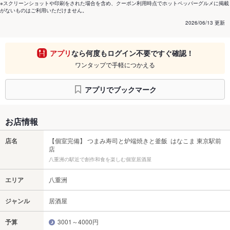
※スクリーンショットや印刷をされた場合を含め、クーポン利用時点でホットペッパーグルメに掲載
がないものはご利用いただけません。
2026/06/13 更新
アプリ
なら何度もログイン不要ですぐ確認！
ワンタップで手軽につかえる
アプリでブックマーク
お店情報
店名
【個室完備】 つまみ寿司と炉端焼きと釜飯 はなこま 東京駅前
店
八重洲の駅近で創作和食を楽しむ個室居酒屋
エリア
八重洲
ジャンル
居酒屋
予算
3001～4000円