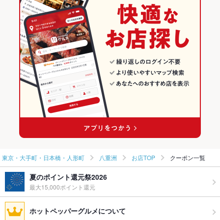
和食
東京
東京の海鮮ランキング
馬肉
揚げ餃子
鍋
東京 × 居酒屋
東京・大手町・日本橋・人形町のグルメランキング
東京・大手町・日本橋・人形町 × 和食
東京 × 海鮮
東京・大手町・日本橋・人形町の居酒屋ランキング
東京・大手町・日本橋・人形町 × 鍋
東京 × 和食
東京・大手町・日本橋・人形町の海鮮ランキング
日本橋駅 × 和食
東京 × 鍋
八重洲のグルメランキング
日本橋駅 × 鍋
八重洲の居酒屋ランキング
八重洲の海鮮ランキング
東京・大手町・日本橋・人形町
八重洲
お店TOP
クーポン一覧
夏のポイント還元祭2026
最大15,000ポイント還元
ホットペッパーグルメについて