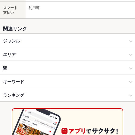
スマート
利用可
支払い
関連リンク
ジャンル
居酒屋
エリア
海鮮
八重洲
駅
東京・大手町・日本橋・人形町 × 居酒屋
八重洲 × 居酒屋
大手町駅
キーワード
東京・大手町・日本橋・人形町 × 海鮮
八重洲 × 海鮮
東京駅
ランキング
手羽先
からあげ
お茶漬け
馬刺し
炉ばた焼き・炙り焼き
エビ料理
刺身
あん肝
ローストビーフ
フライドポテト
豆腐料理
海鮮丼
日本橋駅 × 居酒屋
八重洲 × 和食
日本橋駅
東京のグルメランキング
天ぷら
焼きそば
つくね
地鶏
鶏皮
ステーキ
餃子
チャーハン
日本橋駅 × 海鮮
八重洲 × 鍋
東京の居酒屋ランキング
炭火焼
牛タン
ラムチョップ
ケーキ
デザート
生ハム
チーズケーキ