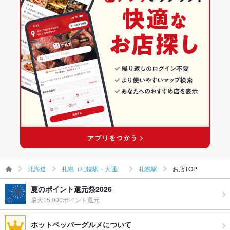
その他
札幌駅のグルメランキング
飲み放題
なし
札幌駅の居酒屋ランキング
食べ放題
なし
お子様連れ
お子様連れOK
ウェディン
－
グパーティ
ー二次会
備考
－
北海道
札幌（札幌駅・大通）
札幌駅
お店TOP
夏のポイント還元祭2026
最大15,000ポイント還元
ホットペッパーグルメについて