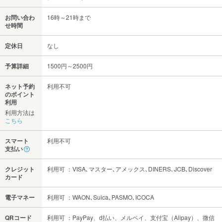
お問い合わ
16時～21時まで
せ時間
定休日
なし
予算詳細
1500円～2500円
ネット予約
利用不可
のポイント
利用
利用方法は
こちら
スマート
利用不可
支払い
クレジット
利用可 ：VISA､マスター､アメックス､DINERS､JCB､Discover
カード
電子マネー
利用可 ：WAON､Suica､PASMO､ICOCA
QRコード
利用可 ：PayPay、d払い、メルペイ、支付宝（Alipay）、微信