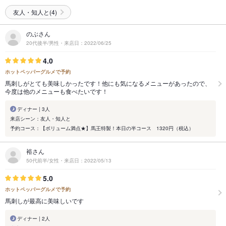
友人・知人と(4)
のぶさん
20代後半/男性・来店日：2022/06/25
4.0
ホットペッパーグルメで予約
馬刺しがとても美味しかったです！他にも気になるメニューがあったので、
今度は他のメニューも食べたいです！
ディナー | 3人
来店シーン：友人・知人と
予約コース：【ボリューム満点★】馬王特製！本日の半コース 1320円（税込）
裕さん
50代前半/女性・来店日：2022/05/13
5.0
ホットペッパーグルメで予約
馬刺しが最高に美味しいです
ディナー | 2人