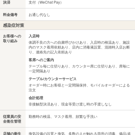
決済
支付（WeChat Pay）
料金備考
お通し代なし
感染症対策
お客様への
入店時
取り組み
体調不良の方への自粛呼びかけあり、入店時の検温あり、施設
内のマスク着用依頼あり、店内に消毒液設置、混雑時入店お断
り、連絡先の記入依頼あり
客席へのご案内
テーブル毎に仕切りあり、カウンター席に仕切りあり、席毎に
一定間隔あり
テーブル/カウンターサービス
オーダー時にお客様と一定間隔保持、モバイルオーダーによる
注文
会計処理
非接触型決済あり、現金等受け渡し時の手渡しなし
従業員の安
勤務時の検温、マスク着用、頻繁な手洗い
全衛生管理
店舗の衛生
換気設備の設置と換気、多数の人が触れる箇所の消毒、備品/卓