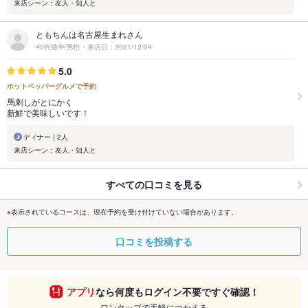
来店シーン：友人・知人と
ともちんは名古屋生まれさん
40代後半/男性・来店日：2021/12/04
5.0
ホットペッパーグルメで予約
馬刺しがとにかく
新鮮で美味しいです！
ディナー | 2人
来店シーン：友人・知人と
すべての口コミを見る
※表示されているコースは、現在予約を受け付けていない場合があります。
口コミを投稿する
アプリ
なら何度もログイン不要ですぐ確認！
ワンタップで手軽につかえる