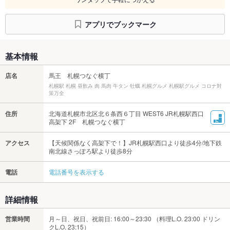
アプリでブックマーク
基本情報
店名
馬王 札幌つなぐ横丁
札幌駅 札幌 昼飲み 肉 馬肉 牛タン 牡蠣 札幌グルメ 札幌駅グルメ コロナ対
策万全
住所
北海道札幌市北区北６条西６丁目 WEST6 JR札幌駅西口
高架下 2F 札幌つなぐ横丁
アクセス
【天候関係なく高架下で！】JR札幌駅西口より徒歩4分/地下鉄
南北線さっぽろ駅より徒歩8分
電話
電話番号を表示する
詳細情報
営業時間
月～日、祝日、祝前日: 16:00～23:30 （料理L.O. 23:00 ドリン
クL.O. 23:15）