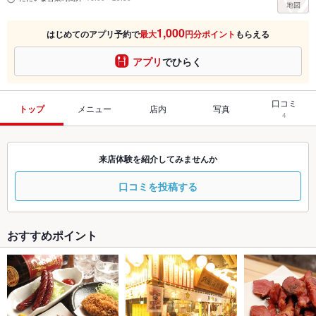
1,000
はじめてのアプリ予約で
最大
円分ポイント
もらえる
アプリ
でひらく
口コミ
トップ
メニュー
店内
写真
4
来店体験を紹介してみませんか
口コミを投稿する
おすすめポイント