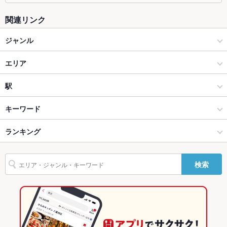
座敷
なし
関連リンク
掘りごたつ
なし
ジャンル
カウンター
あり
居酒屋
エリア
ソファー
なし
創作
札幌駅
駅
テラス席
なし
札幌（札幌駅・大通） × 居酒屋
札幌駅 × 居酒屋
さっぽろ駅
キーワード
貸切
貸切不可
設備
札幌（札幌駅・大通） × 創作
札幌駅 × 創作
札幌駅
ランキング
馬刺し
フライドポテト
ソーセージ
レバー
馬肉
Wi-Fi
なし
札幌駅 × 居酒屋
北海道
北海道のグルメランキング
検索
バリアフリ
なし
ー
札幌駅 × 創作
北海道 × 居酒屋
北海道の居酒屋ランキング
駐車場
なし
北海道 × 創作
札幌（札幌駅・大通）のグルメランキング
その他設備
－
札幌（札幌駅・大通）の居酒屋ランキング