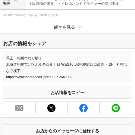
管理
上設置物の消毒、トイレのハンドドライヤーの使用中止
※各項目の詳細は
こちら
をご確認ください。
続きを見る
たばこ
お店の情報をシェア
禁煙・喫煙
全席禁煙
馬王 札幌つなぐ横丁
喫煙専用室
あり
北海道札幌市北区北６条西６丁目 WEST6 JR札幌駅西口高架下 2F 札幌つ
なぐ横丁
※2020年4月1日～受動喫煙対策に関する法律が施行されています。正しい情報はお店へお問い
https://www.hotpepper.jp/strJ001266117/
合わせください。
お席
お店情報をコピー
総席数
48席
最大宴会収
4人(新型コロナウイルス感染拡大防止のため、最大人数は4名様
容人数
まで)
個室
なし
お店からのメッセージに登録する