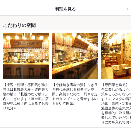
料理を見る
こだわりの空間
【接客・料理・雰囲気が粋】
【今は無き酒場の姿】古き良
【専門家と造る】
当店は札幌最大級・道内最大
き時代を感じる和モダン空
全に楽しめるよう
級の横丁『札幌つなぐ横丁』
間。高架下なので、列車が走
策をしっかり行っ
内にございます！屋台風に店
るガタンゴトンと音がするの
す！』マスクの着
舗が並ぶ横丁内はまるでお祭
も良い雰囲気。
消毒・除菌・定期
り気分♪
施設全体の空気の
を積極的に取り組
楽しんでいただけ
りに力を入れてお