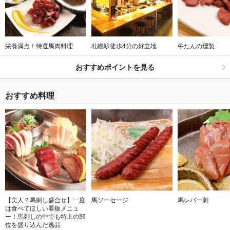
栄養満点！特選馬肉料理
札幌駅徒歩4分の好立地
牛たんの燻製
おすすめポイントを見る
おすすめ料理
【美人？馬刺し盛合せ】一度
馬ソーセージ
馬レバー刺
は食べてほしい看板メニュ
ー！馬刺しの中でも特上の部
位を盛り込んだ逸品