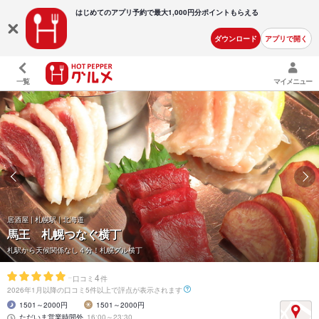
はじめてのアプリ予約で最大
1,000円分ポイントもらえる
ダウンロード
アプリで開く
一覧
マイメニュー
居酒屋 | 札幌駅 | 北海道
馬王 札幌つなぐ横丁
札駅から天候関係なし４分！札幌グル横丁
-
4
口コミ
件
2026年1月以降の口コミ5件以上で評点が表示されます
1501～2000円
1501～2000円
ただいま営業時間外
16:00～23:30