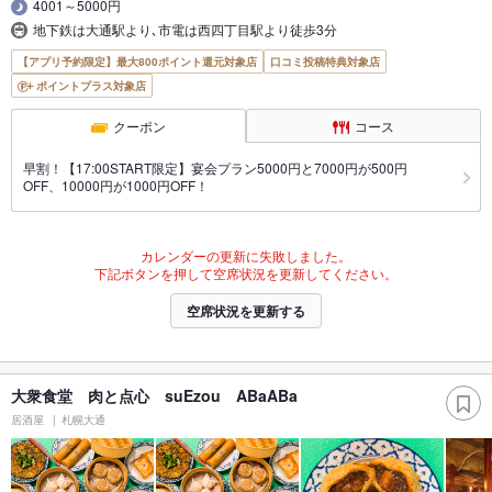
4001～5000円
地下鉄は大通駅より､市電は西四丁目駅より徒歩3分
【アプリ予約限定】最大800ポイント還元対象店
口コミ投稿特典対象店
ポイントプラス対象店
クーポン
コース
早割！【17:00START限定】宴会プラン5000円と7000円が500円
OFF、10000円が1000円OFF！
カレンダーの更新に失敗しました。
下記ボタンを押して空席状況を更新してください。
空席状況を更新する
大衆食堂 肉と点心 suEzou ABaABa
居酒屋
札幌大通