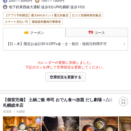
2001～3000円
1001～1500円
地下鉄東西線大通駅 徒歩3分/JR札幌駅 徒歩10分
【アプリ予約限定】最大800ポイント還元対象店
口コミ投稿特典対象店
スマート支払い可
適格請求書発行事業者
クーポン
コース
【日～木】限定お会計20％OFF※金・土・祝日・祝前日利用不可
カレンダーの更新に失敗しました。
下記ボタンを押して空席状況を更新してください。
空席状況を更新する
【個室完備】 土鍋ご飯 寿司 おでん食べ放題 だし劇場 ○△□
札幌総本店
居酒屋
札幌駅