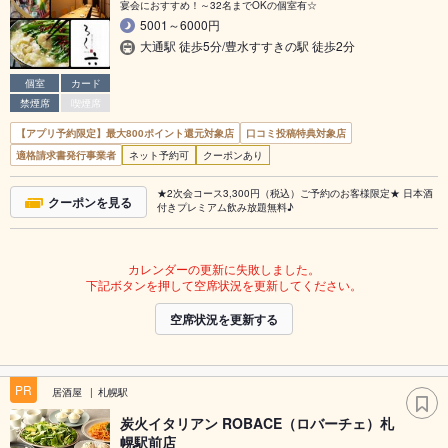
宴会におすすめ！～32名までOKの個室有☆
5001～6000円
大通駅 徒歩5分/豊水すすきの駅 徒歩2分
個室
カード
禁煙席
喫煙席
【アプリ予約限定】最大800ポイント還元対象店
口コミ投稿特典対象店
適格請求書発行事業者
ネット予約可
クーポンあり
★2次会コース3,300円（税込）ご予約のお客様限定★ 日本酒
クーポンを見る
付きプレミアム飲み放題無料♪
カレンダーの更新に失敗しました。
下記ボタンを押して空席状況を更新してください。
空席状況を更新する
PR
居酒屋
札幌駅
炭火イタリアン ROBACE（ロバーチェ）札
幌駅前店