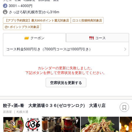
3001～4000円
さっぽろ駅(札幌市営)から316m
【アプリ予約限定】最大800ポイント還元対象店
口コミ投稿特典対象店
ポイントプラス対象店
クーポン
コース
コース料金500円引き（7000円コースは1000円引き）
カレンダーの更新に失敗しました。
下記ボタンを押して空席状況を更新してください。
空席状況を更新する
餃子×酒×肴 大衆酒場０３６(ゼロサンロク) 大通り店
居酒屋
札幌大通