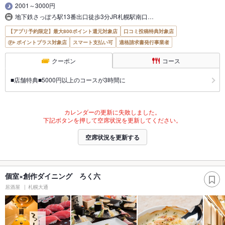
2001～3000円
地下鉄さっぽろ駅13番出口徒歩3分JR札幌駅南口…
【アプリ予約限定】最大800ポイント還元対象店
口コミ投稿特典対象店
ポイントプラス対象店
スマート支払い可
適格請求書発行事業者
クーポン
コース
■店舗特典■5000円以上のコースが3時間に
カレンダーの更新に失敗しました。
下記ボタンを押して空席状況を更新してください。
空席状況を更新する
個室×創作ダイニング ろく六
居酒屋
札幌大通