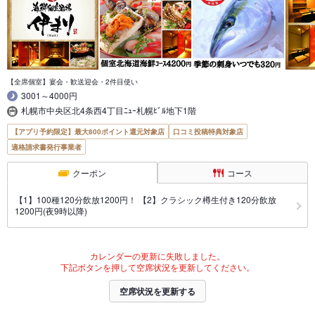
【全席個室】宴会・歓送迎会・2件目使い
3001～4000円
札幌市中央区北4条西4丁目ﾆｭｰ札幌ﾋﾞﾙ地下1階
【アプリ予約限定】最大800ポイント還元対象店
口コミ投稿特典対象店
適格請求書発行事業者
クーポン
コース
【1】100種120分飲放1200円！ 【2】クラシック樽生付き120分飲放
1200円(夜9時以降)
カレンダーの更新に失敗しました。
下記ボタンを押して空席状況を更新してください。
空席状況を更新する