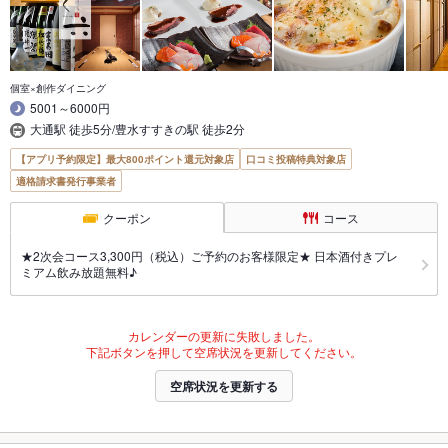
個室×創作ダイニング
5001～6000円
大通駅 徒歩5分/豊水すすきの駅 徒歩2分
【アプリ予約限定】最大800ポイント還元対象店
口コミ投稿特典対象店
適格請求書発行事業者
クーポン
コース
★2次会コース3,300円（税込）ご予約のお客様限定★ 日本酒付きプレ
ミアム飲み放題無料♪
カレンダーの更新に失敗しました。
下記ボタンを押して空席状況を更新してください。
空席状況を更新する