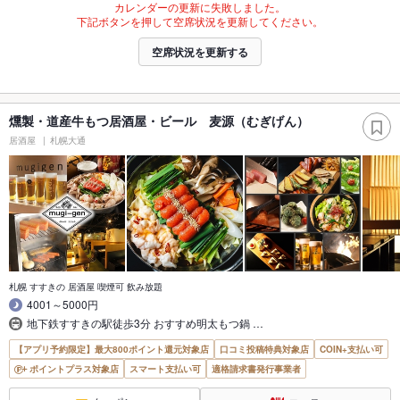
カレンダーの更新に失敗しました。
下記ボタンを押して空席状況を更新してください。
空席状況を更新する
燻製・道産牛もつ居酒屋・ビール 麦源（むぎげん）
居酒屋
札幌大通
札幌 すすきの 居酒屋 喫煙可 飲み放題
4001～5000円
地下鉄すすきの駅徒歩3分 おすすめ明太もつ鍋 …
【アプリ予約限定】最大800ポイント還元対象店
口コミ投稿特典対象店
COIN+支払い可
ポイントプラス対象店
スマート支払い可
適格請求書発行事業者