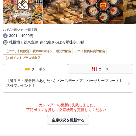
おでん×銀シャリ×日本酒
3001～4000円
札幌地下鉄東豊線･南北線さっぽろ駅徒歩30秒
【アプリ予約限定】最大800ポイント還元対象店
口コミ投稿特典対象店
ポイントプラス対象店
クーポン
コース
【誕生日・記念日のあなたへ】バースデー・アニバーサリープレート1
名様プレゼント！
カレンダーの更新に失敗しました。
下記ボタンを押して空席状況を更新してください。
空席状況を更新する