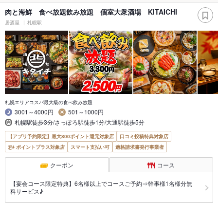
肉と海鮮 食べ放題飲み放題 個室大衆酒場 KITAICHI
居酒屋
札幌駅
札幌エリアコスパ最大級の食べ飲み放題
3001～4000円
501～1000円
札幌駅徒歩3分/さっぽろ駅徒歩1分/大通駅徒歩5分
【アプリ予約限定】最大800ポイント還元対象店
口コミ投稿特典対象店
ポイントプラス対象店
スマート支払い可
適格請求書発行事業者
クーポン
コース
【宴会コース限定特典】6名様以上でコースご予約⇒幹事様1名様分無
料サービス♪