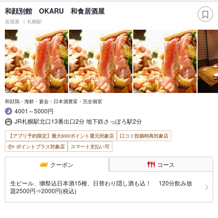
和顔別館 OKARU 和食居酒屋
居酒屋
札幌駅
和顔鶏・海鮮・宴会・日本酒豊富・完全個室
4001～5000円
JR札幌駅北口13番出口2分 地下鉄さっぽろ駅2分
【アプリ予約限定】最大800ポイント還元対象店
口コミ投稿特典対象店
ポイントプラス対象店
スマート支払い可
クーポン
コース
生ビール、獺祭込日本酒15種、日替わり隠し酒も込！ 120分飲み放
題2500円⇒2000円(税込)