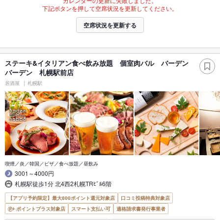
カレンダーの更新に失敗しました。
下記ボタンを押して空席状況を更新してください。
空席状況を更新する
ステーキ&イタリアン食べ飲み放題 個室肉バル バーデン
バーデン 札幌駅前店
居酒屋
札幌駅
喫煙／炎／韓国／ピザ／食べ放題／昼飲み
3001～4000円
札幌駅徒歩1分 北4西2札幌TRﾋﾞﾙ6階
【アプリ予約限定】最大800ポイント還元対象店
口コミ投稿特典対象店
ポイントプラス対象店
スマート支払い可
適格請求書発行事業者