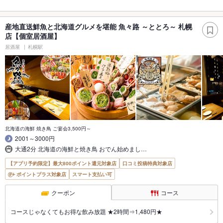
産地直送鮮魚と北海道グルメを堪能 魚々路 ～ととろ～ 札幌
店【個室居酒屋】
居酒屋
札幌駅
北海道の海鮮 焼き鳥 ご宴会3,500円～
2001～3000円
大通2分 北海道の海鮮と焼き鳥 おでん始めまし…
【アプリ予約限定】最大800ポイント還元対象店
口コミ投稿特典対象店
ポイントプラス対象店
スマート支払い可
クーポン
コース
コースじゃなくてもお得な飲み放題 ★2時間⇒1,480円★