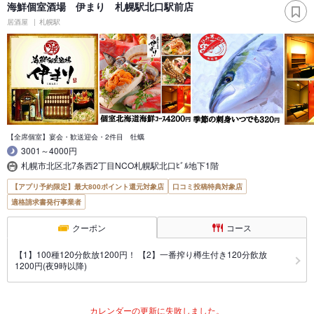
海鮮個室酒場 伊まり 札幌駅北口駅前店
居酒屋
札幌駅
【全席個室】宴会・歓送迎会・2件目 牡蠣
3001～4000円
札幌市北区北7条西2丁目NCO札幌駅北口ﾋﾞﾙ地下1階
【アプリ予約限定】最大800ポイント還元対象店
口コミ投稿特典対象店
適格請求書発行事業者
クーポン
コース
【1】100種120分飲放1200円！ 【2】一番搾り樽生付き120分飲放
1200円(夜9時以降)
カレンダーの更新に失敗しました。