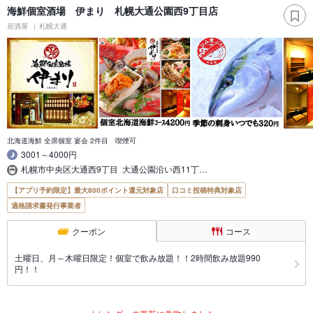
海鮮個室酒場 伊まり 札幌大通公園西9丁目店
居酒屋
札幌大通
北海道海鮮 全席個室 宴会 2件目 喫煙可
3001～4000円
札幌市中央区大通西9丁目 大通公園沿い西11丁…
【アプリ予約限定】最大800ポイント還元対象店
口コミ投稿特典対象店
適格請求書発行事業者
クーポン
コース
土曜日、月～木曜日限定！個室で飲み放題！！2時間飲み放題990
円！！