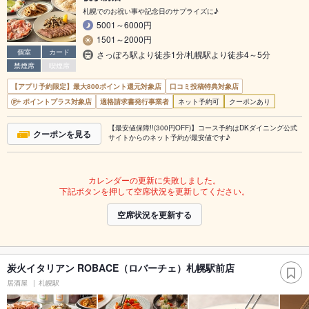
札幌でのお祝い事や記念日のサプライズに♪
5001～6000円
1501～2000円
個室
カード
さっぽろ駅より徒歩1分/札幌駅より徒歩4～5分
禁煙席
喫煙席
【アプリ予約限定】最大800ポイント還元対象店
口コミ投稿特典対象店
ポイントプラス対象店
適格請求書発行事業者
ネット予約可
クーポンあり
【最安値保障!!(300円OFF)】コース予約はDKダイニング公式
クーポンを見る
サイトからのネット予約が最安値です♪
カレンダーの更新に失敗しました。
下記ボタンを押して空席状況を更新してください。
空席状況を更新する
炭火イタリアン ROBACE（ロバーチェ）札幌駅前店
居酒屋
札幌駅