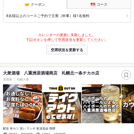
クーポン
コース
8名様以上のコースご予約で主賓（幹事）様1名無料
カレンダーの更新に失敗しました。
下記ボタンを押して空席状況を更新してください。
空席状況を更新する
大衆酒場 八重洲居酒場商店 札幌北一条チカホ店
居酒屋
札幌大通
駅近 串カツ 安い ランチ 歓送迎会 喫煙