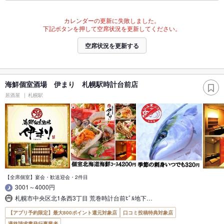
カレンダーの更新に失敗しました。
下記ボタンを押して空席状況を更新してください。
空席状況を更新する
海鮮個室酒場 伊まり 札幌駅時計台前店
居酒屋
札幌駅
【全席個室】宴会・歓送迎会・2件目
3001～4000円
札幌市中央区北1条西3丁目 荒巻時計台前ﾋﾞﾙ地下…
【アプリ予約限定】最大800ポイント還元対象店
口コミ投稿特典対象店
適格請求書発行事業者