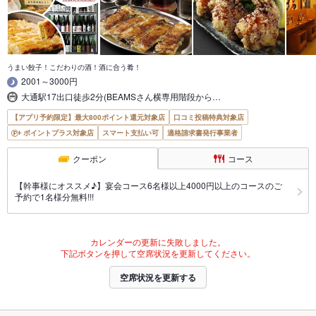
うまい餃子！こだわりの酒！酒に合う肴！
2001～3000円
大通駅17出口徒歩2分(BEAMSさん横専用階段から…
【アプリ予約限定】最大800ポイント還元対象店
口コミ投稿特典対象店
ポイントプラス対象店
スマート支払い可
適格請求書発行事業者
クーポン
コース
【幹事様にオススメ♪】宴会コース6名様以上4000円以上のコースのご
予約で1名様分無料!!!
カレンダーの更新に失敗しました。
下記ボタンを押して空席状況を更新してください。
空席状況を更新する