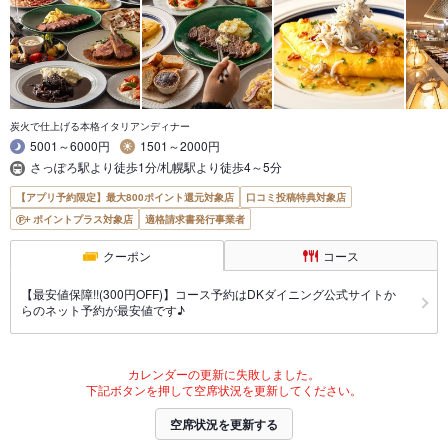
炭火で仕上げる本格イタリアンディナー
5001～6000円
1501～2000円
さっぽろ駅より徒歩1分/札幌駅より徒歩4～5分
【アプリ予約限定】最大800ポイント還元対象店
口コミ投稿特典対象店
ポイントプラス対象店
適格請求書発行事業者
クーポン
コース
【最安値保障!!(300円OFF)】コース予約はDKダイニング公式サイトか
らのネット予約が最安値です♪
カレンダーの更新に失敗しました。
下記ボタンを押して空席状況を更新してください。
空席状況を更新する