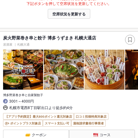
下記ボタンを押して空席状況を更新してください。
空席状況を更新する
炭火野菜巻き串と餃子 博多うずまき 札幌大通店
居酒屋
札幌大通
博多野菜巻き串と自家製餃子
3001～4000円
札幌市電西8丁目駅出口より徒歩約4分
【アプリ予約限定】最大800ポイント還元対象店
口コミ投稿特典対象店
ポイントプラス対象店
スマート支払い可
適格請求書発行事業者
クーポン
コース