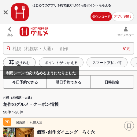
はじめてのアプリ予約で最大
1,000円分ポイントもらえる
ダウンロード
アプリで開く
戻る
マイメニュー
札幌（札幌駅・大通） 創作
変更
絞り込む
ポイントがつかえる
スマート支払い可
今日予約できる
明日予約できる
日時指定
札幌（札幌駅・大通）
創作のグルメ・クーポン情報
50件 1-20件
PR
居酒屋
札幌大通
個室×創作ダイニング ろく六