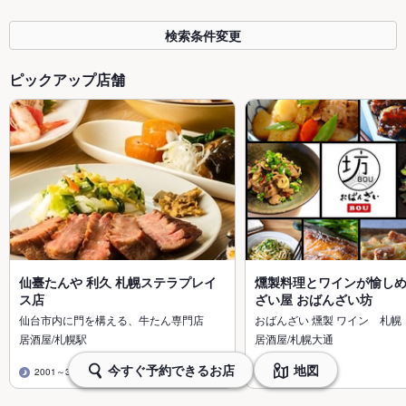
検索条件変更
ピックアップ店舗
仙臺たんや 利久 札幌ステラプレイ
燻製料理とワインが愉し
ス店
ざい屋 おばんざい坊
仙台市内に門を構える、牛たん専門店
おばんざい 燻製 ワイン 札幌
居酒屋/札幌駅
居酒屋/札幌大通
今すぐ予約できるお店
地図
2001～3000円
1001～1500円
3001～4000円