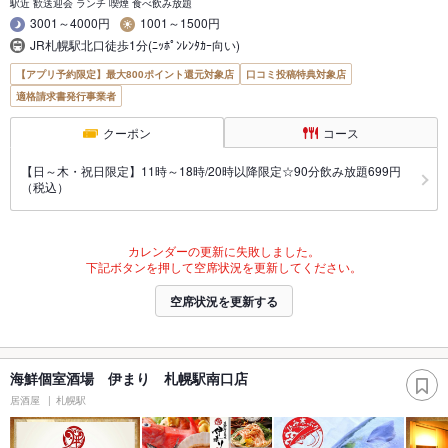
駅近 歓送迎会 ランチ 喫煙 食べ飲み放題
3001～4000円
1001～1500円
JR札幌駅北口徒歩1分(ﾆｯﾎﾟﾝﾚﾝﾀｶｰ向い)
【アプリ予約限定】最大800ポイント還元対象店
口コミ投稿特典対象店
適格請求書発行事業者
クーポン
コース
【日～木・祝日限定】11時～18時/20時以降限定☆90分飲み放題699円
（税込）
カレンダーの更新に失敗しました。
下記ボタンを押して空席状況を更新してください。
空席状況を更新する
海鮮個室酒場 伊まり 札幌駅南口店
居酒屋
札幌駅