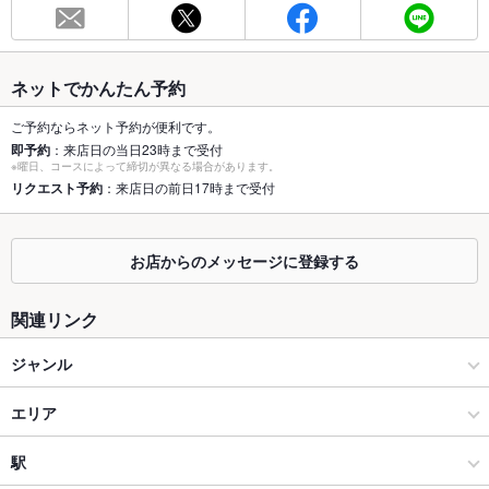
総席数
50席(掘りごたつ・テーブル席と様々なタイプのお席を完備)
最大宴会収
50人(着席時)
ネットでかんたん予約
容人数
ご予約ならネット予約が便利です。
個室
あり ：お電話にてご要望下さい。
即予約
：来店日の当日23時まで受付
※曜日、コースによって締切が異なる場合があります。
座敷
リクエスト予約
：来店日の前日17時まで受付
なし ：掘りごたつ式座敷となります。
掘りごたつ
あり ：広々とした掘りごたつ席を完備◎
お店からのメッセージに登録する
カウンター
なし ：少人数～団体様まで幅広くご案内致します！
関連リンク
ソファー
なし ：2名様から様々な席タイプでご案内！
ジャンル
テラス席
なし ：ご宴会に最適な飲み放題付きプランを個室でご利用いた
だけます◎
焼肉・ホルモン
エリア
貸切
貸切可 ：貸切好評受付中♪ご予算などの相談はお気軽にご相談
ください♪
焼肉
新宿東口
駅
設備