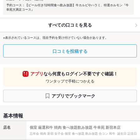
予約コース：【ビール付き!!2時間食べ飲み放題】牛カルビやハラミ、特選ホルモン『牛
幸苑大満足コース』
すべての口コミを見る
※表示されているコースは、現在予約を受け付けていない場合があります。
口コミを投稿する
アプリ
なら何度もログイン不要ですぐ確認！
ワンタップで手軽につかえる
アプリでブックマーク
基本情報
店名
個室 厳選和牛 焼肉 食べ放題飲み放題 牛幸苑 新宿本店
忘年会 焼肉 新宿 女子会 個室 食べ放題 飲み放題 合コン 和牛 誕生日 記念日