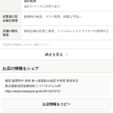
会計処理
会計スペースに仕切りあり
従業員の安
勤務時の検温、マスク着用、頻繁な手洗い
全衛生管理
店舗の衛生
換気設備の設置と換気、トイレのハンドドライヤーの使用中止
管理
※各項目の詳細は
こちら
をご確認ください。
続きを見る
たばこ
お店の情報をシェア
禁煙・喫煙
分煙（仕切りなし）
禁煙タイムあり（ランチは喫煙可）
個室 厳選和牛 焼肉 食べ放題飲み放題 牛幸苑 新宿本店
個室により分煙されています。
東京都新宿区歌舞伎町１-17-13 J1ビル9F
喫煙専用室
https://www.hotpepper.jp/strJ001267272/
なし
※2020年4月1日～受動喫煙対策に関する法律が施行されています。正しい情報はお店へお問い
お店情報をコピー
合わせください。
お席