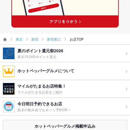
グパーティ
ーにはピッタリ♪
ー二次会
お祝い・サ
可
プライズ対
応
東京
新宿
新宿東口
お店TOP
備考
その他、些細なご質問でもお気軽にお問い合わせ下さい。
夏のポイント還元祭2026
最大15,000ポイント還元
ホットペッパーグルメについて
マイルがたまるお店特集！
マイルがたまるお店をご紹介
今日明日予約できるお店
急ぎの飲み会でもネット予約OK！
ホットペッパーグルメ掲載申込み