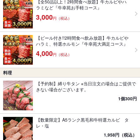
【全50品以上！2時間食べ放題】牛カルビやハ
ラミなど『牛幸苑お手軽コース』
3,000
円（税込）
【ビール付き!!2時間食べ飲み放題】牛カルビや
ハラミ、特選ホルモン『牛幸苑大満足コース』
4,000
円（税込）
料理
【予約制】縛り牛タン ※当日注文の場合はご提供で
きない場合がございます。
1個300円
【数量限定】A5ランク黒毛和牛特選カルビ タ
レ・塩
1,958円（税込）