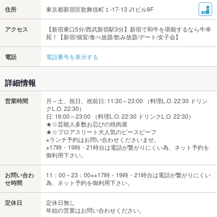
住所
東京都新宿区歌舞伎町１-17-13 J1ビル9F
アクセス
【新宿東口5分/西武新宿駅3分】新宿で和牛を堪能するなら牛幸
苑！【新宿/個室/食べ放題/飲み放題/デート/女子会】
電話
電話番号を表示する
詳細情報
営業時間
月～土、祝日、祝前日: 11:30～23:00 （料理L.O. 22:30 ドリン
クL.O. 22:30）
日: 16:00～23:00 （料理L.O. 22:30 ドリンクL.O. 22:30）
★☆芸能人多数お忍びの焼肉屋
★☆プロアスリート大人気のピースビーフ
※ランチ予約はお問い合わせくださいませ。
※17時・19時・21時台は電話が繋がりにくい為、ネット予約を
御利用下さい。
お問い合わ
11：00～23：00※※17時・19時・21時台は電話が繋がりにくい
せ時間
為、ネット予約を御利用下さい。
定休日
定休日無し
年始の営業はお問い合わせください。