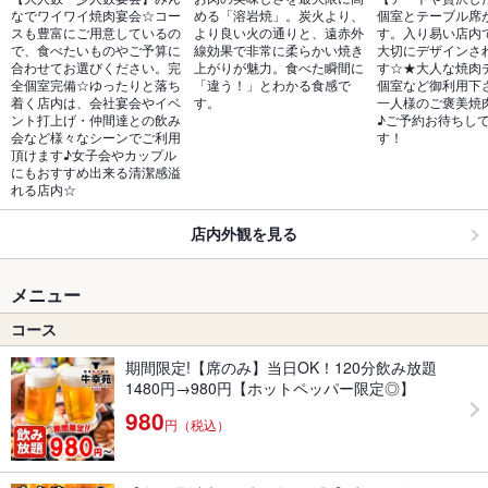
なでワイワイ焼肉宴会☆コー
める「溶岩焼」。炭火より、
個室とテーブル席
スも豊富にご用意しているの
より良い火の通りと、遠赤外
す。入り易い店内
で、食べたいものやご予算に
線効果で非常に柔らかい焼き
大切にデザインさ
合わせてお選びください。完
上がりが魅力。食べた瞬間に
す☆★大人な焼肉
全個室完備☆ゆったりと落ち
「違う！」とわかる食感で
個室など御利用下
着く店内は、会社宴会やイベ
す。 
一人様のご褒美焼
ント打上げ・仲間達との飲み
♪ご予約お待ちし
会など様々なシーンでご利用
す！
頂けます♪女子会やカップル
にもおすすめ出来る清潔感溢
れる店内☆
店内外観を見る
メニュー
コース
期間限定!【席のみ】当日OK！120分飲み放題
1480円→980円【ホットペッパー限定◎】
980
円（税込）