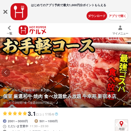
はじめてのアプリ予約で最大
1,000円分ポイントもらえる
ダウンロード
アプリで開く
一覧
マイメニュー
焼肉・ホルモン | 新宿東口 | 東京都
個室 厳選和牛 焼肉 食べ放題飲み放題 牛幸苑 新宿本店
ゆったり2時間!!食べ放題3000円(税込)～♪
3.1
116
口コミ
件
2001～3000円
501～1000円
ただいま営業中
11:30～23:00