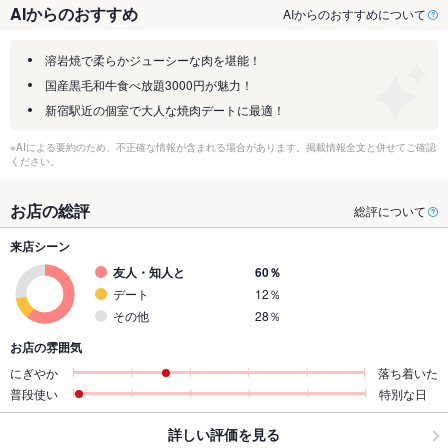
AIからのおすすめ
AIからのおすすめについて
溶岩焼で柔らかジューシーな肉を堪能！
国産黒毛和牛食べ放題3000円が魅力！
新宿駅近の個室で大人な焼肉デートに最適！
※AIによる要約のため、不正確な情報が含まれる場合があります。掲載情報全文と併せてご確認
ください。
お店の総評
総評について
来店シーン
友人・知人と
60％
デート
12％
その他
28％
お店の雰囲気
にぎやか
落ち着いた
普段使い
特別な日
詳しい評価を見る