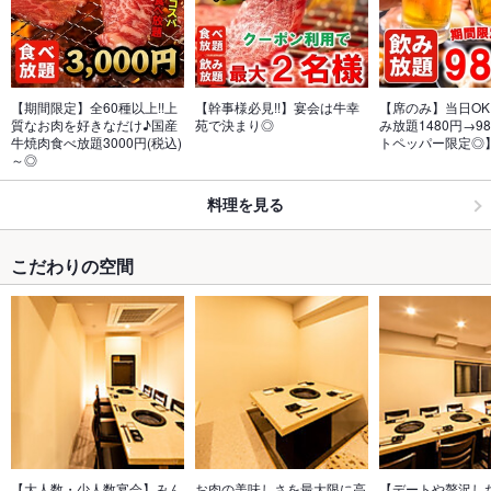
【期間限定】全60種以上!!上
【幹事様必見!!】宴会は牛幸
【席のみ】当日OK
質なお肉を好きなだけ♪国産
苑で決まり◎
み放題1480円→9
牛焼肉食べ放題3000円(税込)
トペッパー限定◎
～◎
料理を見る
こだわりの空間
【大人数・少人数宴会】みん
お肉の美味しさを最大限に高
【デートや贅沢し