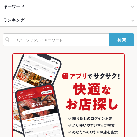
新宿 × 焼肉・ホルモン
新宿東口 × 焼肉・ホルモン
新宿駅
キーワード
Wi-Fi
あり
新宿 × 焼肉
新宿東口 × 焼肉
新宿西口駅
ランキング
馬刺し
エビ料理
刺身
にんにく料理
ウインナー
レバー
牛タン
バリアフリ
なし ：お客様のお力になれるよう対応させて頂きます。体の不
ー
自由な方もお気軽にご相談ください。
ビビンバ
石焼きビビンバ
冷麺
新宿駅 × 焼肉・ホルモン
新宿東口 × 居酒屋
西武新宿駅
東京のグルメランキング
検索
駐車場
なし ：近くにコインパーキングがございます。
新宿駅 × 焼肉
新宿東口 × 和風
東京の焼肉・ホルモンランキング
その他設備
誕生日や記念日、歓送迎会などのお手伝いもさせていただきま
す♪お気軽にご相談下さい
居酒屋
東京
新宿のグルメランキング
その他
和風
東京 × 焼肉・ホルモン
新宿の焼肉・ホルモンランキング
飲み放題
あり ：飲み放題プランは980円(税込)～ご用意♪
新宿 × 居酒屋
東京 × 焼肉
新宿東口のグルメランキング
食べ放題
あり ：食べ放題プランは3000円(税込)～ご用意♪
新宿 × 和風
東京 × 居酒屋
新宿東口の焼肉・ホルモンランキング
お酒
カクテル充実、焼酎充実、日本酒充実
新宿駅 × 居酒屋
東京 × 和風
お子様連れ
お子様連れOK ：広々として造りになっているのでベビーカー
も安心♪
新宿駅 × 和風
ウェディン
広々とした店内は見渡すこともできるので主賓のいるパーティ