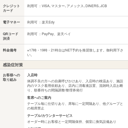
クレジット
利用可 ：VISA､マスター､アメックス､DINERS､JCB
カード
電子マネー
利用可 ：楽天Edy
QRコード
利用可 ：PayPay、楽天ペイ
決済
料金備考
※17時・19時・21時台はNET予約を推奨致します。御利用下さ
い。
感染症対策
お客様への
入店時
取り組み
体調不良の方への自粛呼びかけあり、入店時の検温あり、施設
内のマスク着用依頼あり、店内に消毒液設置、混雑時入店お断
り、順番待ちの間隔調整/整理券発行
客席へのご案内
テーブル毎に仕切りあり、席毎に一定間隔あり、他グループと
の相席禁止
テーブル/カウンターサービス
オーダー時にお客様と一定間隔保持、個室に換気設備あり