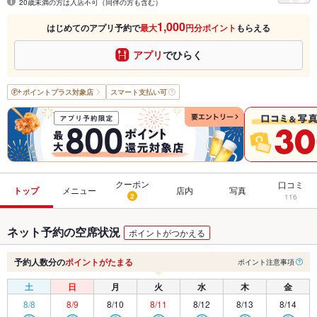
20歳未満の方は入店不可（同伴の方も含む）
1,000
はじめてのアプリ予約で
最大
円分ポイント
もらえる
アプリ
でひらく
ポイントプラス
対象店
スマート支払い可
クーポン
口コミ
トップ
メニュー
店内
写真
2
116
ネット予約の空席状況
ポイントがつかえる
予約人数分の
ポイントがたまる
ポイント注意事項
土
日
月
火
水
木
金
8/8
8/9
8/10
8/11
8/12
8/13
8/14