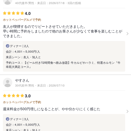
40代後半/男性・来店日：2026/07/18・3回の投稿
4.0
ホットペッパーグルメで予約
友人が喫煙するのでリピートさせていただきました。
早い時間に予約をしましたので他のお客さんが少なくて食事を楽しむことが
できました。
ディナー | 2人
会計：4,001～5,000円/人
来店シーン：友人・知人と
予約コース：【ビール付き!!2時間食べ飲み放題】牛カルビやハラミ、特選ホルモン『牛
幸苑大満足コース』
やすさん
30代前半/男性・来店日：2026/07/10
3.0
ホットペッパーグルメで予約
週末料金が500円増しになることが、やや分かりにくく感じた
ディナー | 3人
会計：4,001～5,000円/人
来店シーン：友人・知人と