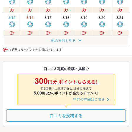
◎
◎
◎
◎
◎
◎
◎
8/15
8/16
8/17
8/18
8/19
8/20
8/21
◎
◎
◎
◎
◎
◎
◎
8/22
8/23
8/24
8/25
8/26
8/27
8/28
他の日付を見る
◎
◎
◎
◎
◎
◎
◎
：通常よりポイントがお得にたまります
8/29
8/30
8/31
9/1
9/2
9/3
9/4
口コミ&写真の投稿・掲載で
◎
◎
◎
◎
◎
◎
◎
9/5
9/6
9/7
9/8
9/9
9/10
9/11
◎
◎
◎
◎
◎
◎
◎
口コミを投稿する