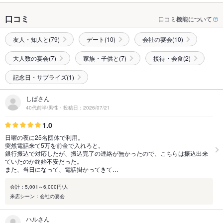
口コミ
口コミ機能について
友人・知人と(79)
デート(10)
会社の宴会(10)
大人数の宴会(7)
家族・子供と(7)
接待・会食(2)
記念日・サプライズ(1)
しばさん
40代前半/男性・投稿日：2026/07/21
1.0
日曜の夜に25名団体で利用。
突然電話来て5万を前金で入れろと。
銀行振込で対応したが、振込完了の連絡が無かったので、こちらは振込出来
ていたのか終始不安だった。
また、当日になって、電話掛かってきて…
会計：5,001～6,000円/人
来店シーン：会社の宴会
ハルさん