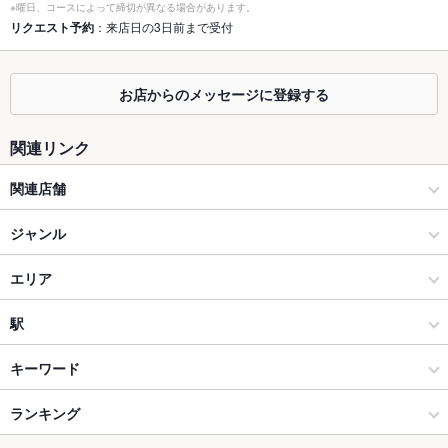
※曜日、コースによって締切が異なる場合があります。
座敷
リクエスト予約
：来店日の3日前まで受付
なし ：あり 4名様席×３卓 2名様席×2卓 6名様席×1卓
掘りごたつ
なし
お店からのメッセージに登録する
カウンター
あり ：9席
関連リンク
ソファー
なし
関連店舗
テラス席
なし
地鶏炉端と九州の焼酎 あしどり 泉崎
貸切
ジャンル
貸切可 ：要相談
設備
酒ト島めし ちゃたんパーラー ハハハッ
居酒屋
エリア
Wi-Fi
あり
沖縄食材と炉端串焼 ミハマノアシドリ
和風
浦添
駅
バリアフリ
なし
ー
でんすけ商店コザ
創作
浦添 × 居酒屋
経塚駅
キーワード
駐車場
あり ：駐車場最大8台
でんすけ商店栄町店
読谷･北谷･宜野湾･浦添･嘉手納 × 居酒屋
浦添 × 和風
ランキング
手羽先
からあげ
カキ料理・オイスター
フライドポテト
そば
天ぷら
TV・プロジ
あり
レバー
つくね
地鶏
餃子
炭火焼
牛タン
生ハム
馬肉