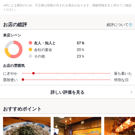
※AIによる要約のため、不正確な情報が含まれる場合があります。掲載情報全文と併せてご確認
ください。
お店の総評
総評について
来店シーン
友人・知人と
57％
会社の宴会
20％
その他
23％
お店の雰囲気
にぎやか
落ち着いた
普段使い
特別な日
詳しい評価を見る
おすすめポイント