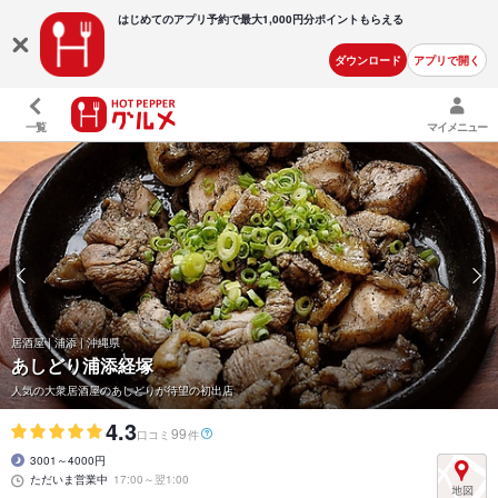
はじめてのアプリ予約で最大
1,000円分ポイントもらえる
ダウンロード
アプリで開く
一覧
マイメニュー
居酒屋 | 浦添 | 沖縄県
あしどり浦添経塚
人気の大衆居酒屋のあしどりが待望の初出店
4.3
99
口コミ
件
3001～4000円
ただいま営業中
17:00～翌1:00