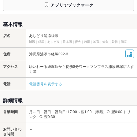
アプリでブックマーク
基本情報
店名
あしどり浦添経塚
浦添｜経塚｜あしどり｜日本酒｜炭火｜焼酎｜地鶏｜鮮魚｜貸切｜個室
住所
沖縄県浦添市経塚392-3
アクセス
ゆいれーる経塚駅から徒歩8分ワークマンプラス浦添経塚店のす
ぐ隣
電話
電話番号を表示する
詳細情報
営業時間
月～日、祝日、祝前日: 17:00～翌1:00 （料理L.O. 翌0:00 ドリ
ンクL.O. 翌0:30）
お問い合わ
－
せ時間