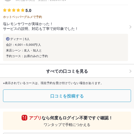
5.0
ホットペッパーグルメで予約
塩レモンサワーが美味かった！
サービスの説明、対応も丁寧で好印象でした！
ディナー | 5人
会計：4,001～5,000円/人
来店シーン：友人・知人と
予約コース：お席のみのご予約
すべての口コミを見る
※表示されているコースは、現在予約を受け付けていない場合があります。
口コミを投稿する
アプリ
なら何度もログイン不要ですぐ確認！
ワンタップで手軽につかえる