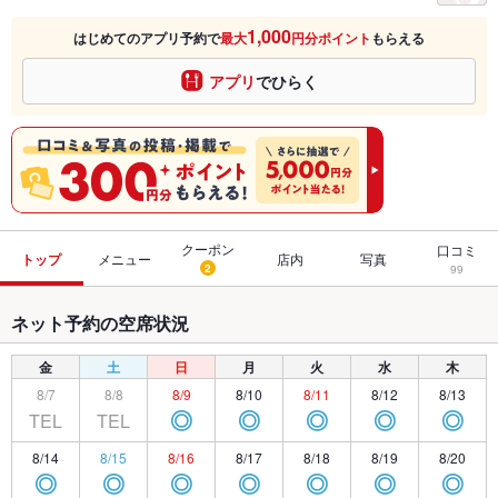
1,000
はじめてのアプリ予約で
最大
円分ポイント
もらえる
アプリ
でひらく
クーポン
口コミ
トップ
メニュー
店内
写真
2
99
ネット予約の空席状況
金
土
日
月
火
水
木
8/7
8/8
8/9
8/10
8/11
8/12
8/13
TEL
TEL
◎
◎
◎
◎
◎
8/14
8/15
8/16
8/17
8/18
8/19
8/20
◎
◎
◎
◎
◎
◎
◎