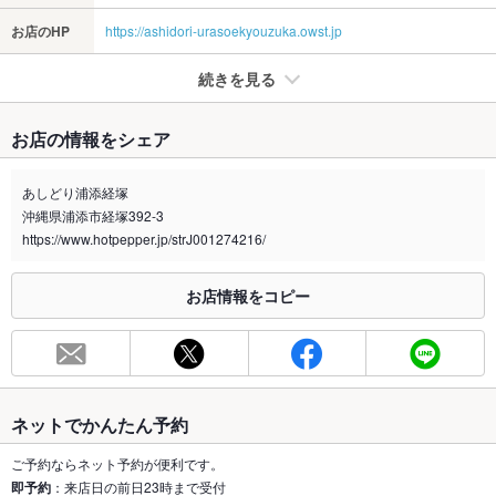
お店のHP
https://ashidori-urasoekyouzuka.owst.jp
続きを見る
たばこ
お店の情報をシェア
禁煙・喫煙
全席禁煙
喫煙場所入口横
あしどり浦添経塚
沖縄県浦添市経塚392-3
喫煙専用室
なし
https://www.hotpepper.jp/strJ001274216/
※2020年4月1日～受動喫煙対策に関する法律が施行されています。正しい情報はお店へお問い
合わせください。
お店情報をコピー
お席
総席数
81席(テーブル4名席×6卓 )
最大宴会収
81人
容人数
ネットでかんたん予約
個室
あり ：あり 10名様席×1卓 4名様席×2卓 2名様席×1卓 6
ご予約ならネット予約が便利です。
名様席×1卓
即予約
：来店日の前日23時まで受付