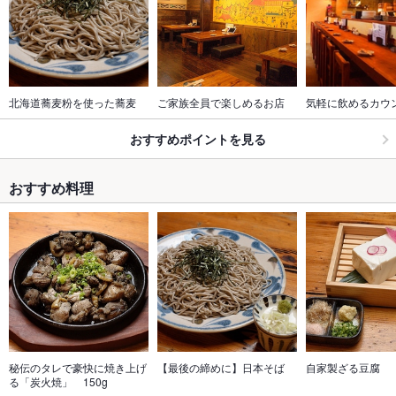
北海道蕎麦粉を使った蕎麦
ご家族全員で楽しめるお店
気軽に飲めるカウ
おすすめポイントを見る
おすすめ料理
秘伝のタレで豪快に焼き上げ
【最後の締めに】日本そば
自家製ざる豆腐
る「炭火焼」　150g