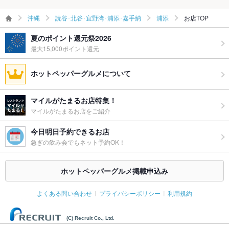
沖縄
読谷･北谷･宜野湾･浦添･嘉手納
浦添
お店TOP
夏のポイント還元祭2026
最大15,000ポイント還元
ホットペッパーグルメについて
マイルがたまるお店特集！
マイルがたまるお店をご紹介
今日明日予約できるお店
急ぎの飲み会でもネット予約OK！
ホットペッパーグルメ掲載申込み
よくある問い合わせ
プライバシーポリシー
利用規約
(C) Recruit Co., Ltd.