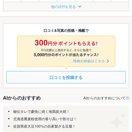
8/21
8/22
8/23
8/24
8/25
8/26
8/27
他の日付を見る
◎
◎
◎
◎
◎
◎
◎
8/28
8/29
8/30
8/31
9/1
9/2
9/3
◎
◎
◎
◎
◎
◎
◎
口コミ&写真の投稿・掲載で
9/4
9/5
9/6
9/7
9/8
9/9
9/10
◎
◎
◎
◎
◎
◎
◎
口コミを投稿する
AIからのおすすめ
AIからのおすすめについて
秘伝タレで豪快に焼く地鶏炭火焼！
北海道蕎麦粉使用の香り高い十割そば！
佐賀県産大豆100%の自家製ざる豆腐！