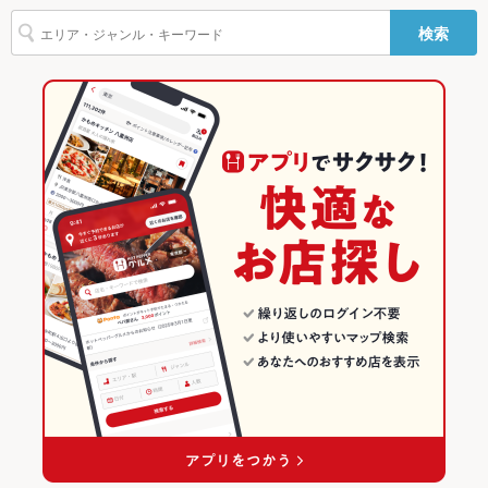
おでんすけ商店糸満
読谷･北谷･宜野湾･浦添･嘉手納 × 和風
浦添 × 創作
沖縄のグルメランキング
ェクタ
検索
ざるそば
天ざるそば
その他設備
－
読谷･北谷･宜野湾･浦添･嘉手納 × 創作
沖縄
沖縄の居酒屋ランキング
その他
経塚駅 × 居酒屋
沖縄 × 居酒屋
読谷･北谷･宜野湾･浦添･嘉手納のグルメランキング
飲み放題
あり
経塚駅 × 和風
沖縄 × 和風
読谷･北谷･宜野湾･浦添･嘉手納の居酒屋ランキング
食べ放題
なし
経塚駅 × 創作
沖縄 × 創作
浦添のグルメランキング
お酒
焼酎充実
浦添の居酒屋ランキング
お子様連れ
お子様連れ歓迎 ：お子様メニュー、ファミリー席あり
ウェディン
貸切もお気軽にご相談ください。
グパーティ
ー二次会
お祝い・サ
可
プライズ対
応
備考
※ご予約時間から30分以上経ってもご来店の無い場合、キャン
セルとさせて頂きます。予めご了承下さいませ。