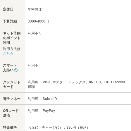
定休日
年中無休
予算詳細
3000-4000円
ネット予約
利用不可
のポイント
利用
利用方法は
こちら
スマート
利用不可
支払い
クレジット
利用可 ：VISA､マスター､アメックス､DINERS､JCB､Discover､
カード
銀聯
電子マネー
利用可 ：Suica､iD
QRコード
利用可 ：PayPay
決済
料金備考
お席代（チャージ代）：330円（税込）