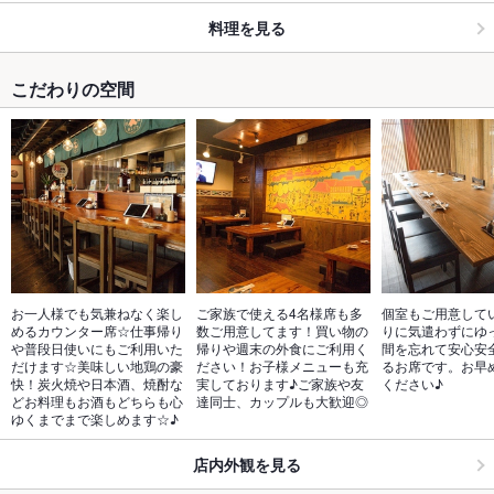
料理を見る
こだわりの空間
お一人様でも気兼ねなく楽し
ご家族で使える4名様席も多
個室もご用意して
めるカウンター席☆仕事帰り
数ご用意してます！買い物の
りに気遣わずにゆ
や普段日使いにもご利用いた
帰りや週末の外食にご利用く
間を忘れて安心安
だけます☆美味しい地鶏の豪
ださい！お子様メニューも充
るお席です。お早
快！炭火焼や日本酒、焼酎な
実しております♪ご家族や友
ください♪
どお料理もお酒もどちらも心
達同士、カップルも大歓迎◎
ゆくまでまで楽しめます☆♪
店内外観を見る