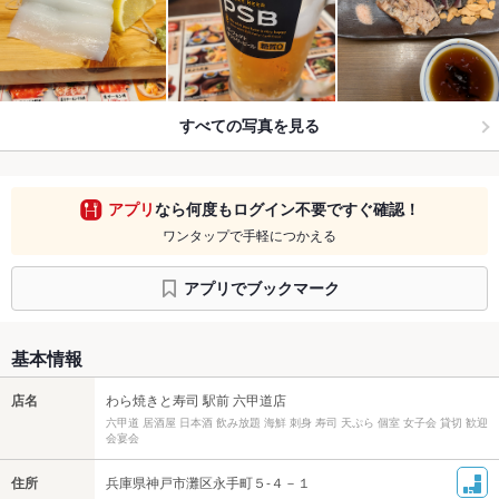
すべての写真を見る
アプリ
なら何度もログイン不要ですぐ確認！
ワンタップで手軽につかえる
アプリでブックマーク
基本情報
店名
わら焼きと寿司 駅前 六甲道店
六甲道 居酒屋 日本酒 飲み放題 海鮮 刺身 寿司 天ぷら 個室 女子会 貸切 歓迎
会宴会
住所
兵庫県神戸市灘区永手町５-４－１