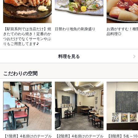
【駅前系列では当店だけ】焼
日替わり地魚の刺身盛り
お酒がすすむ！種
きたてのわら焼き！定番のか
品料理◎
つおだけでなくサーモンやぶ
りもご用意してます♪
料理を見る
こだわりの空間
【1階席】4名掛けのテーブル
【2階席】4名掛けのテーブル
【3階席】5名～1