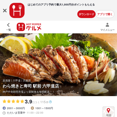
はじめてのアプリ予約で最大
1,000円分ポイントもらえる
ダウンロード
アプリで開く
一覧
マイメニュー
居酒屋 | 六甲道 | 兵庫県
わら焼きと寿司 駅前 六甲道店
神戸中央卸売市場より新鮮魚を毎朝配送！！
3.9
115
口コミ
件
2001～3000円
1001～1500円
ただいま営業中
11:00～22:00