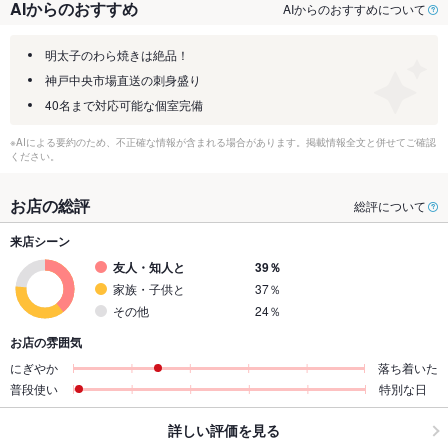
AIからのおすすめ
AIからのおすすめについて
明太子のわら焼きは絶品！
神戸中央市場直送の刺身盛り
40名まで対応可能な個室完備
※AIによる要約のため、不正確な情報が含まれる場合があります。掲載情報全文と併せてご確認
ください。
お店の総評
総評について
来店シーン
友人・知人と
39％
家族・子供と
37％
その他
24％
お店の雰囲気
にぎやか
落ち着いた
普段使い
特別な日
詳しい評価を見る