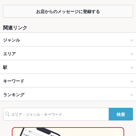
掘りごたつ
なし ：申し訳ございません。掘り炬燵のご用意はございませ
ん。
お店からのメッセージに登録する
カウンター
あり ：カウンター8席ご用意！お1人様大歓迎♪
関連リンク
ソファー
なし ：申し訳ございません。ご用意がございません。
ジャンル
テラス席
なし ：申し訳ございません。ご用意がございません。
居酒屋
エリア
貸切
貸切可 ：貸切可！!お気軽に店舗にご相談ください♪
海鮮
六甲道
駅
設備
Wi-Fi
なし
和風
六甲道 × 居酒屋
新在家駅
キーワード
バリアフリ
なし ：お手伝いさせていただきます。
灘・東灘 × 居酒屋
六甲道 × 海鮮
六甲駅
ランキング
からあげ
ウニ料理
エビ料理
カキ料理・オイスター
カニ料理
刺身
ー
白子
フライドポテト
天ぷら
焼きそば
灘・東灘 × 海鮮
六甲道 × 和風
六甲道駅
兵庫のグルメランキング
駐車場
なし ：お近くのコインパーキングをご利用くださいませ。
検索
灘・東灘 × 和風
兵庫
兵庫の居酒屋ランキング
その他設備
いけすにて新鮮な魚をすぐにご提供！
その他
六甲道駅 × 居酒屋
兵庫 × 居酒屋
兵庫の海鮮ランキング