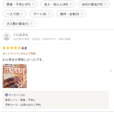
家族・子供と(47)
友人・知人と(40)
会社の宴会(12)
一人で(9)
デート(4)
接待・会食(2)
大人数の宴会(1)
くにおさん
40代前半/男性・来店日：2026/07/17・3回の投稿
4.0
ホットペッパーグルメで予約
わら焼きが美味しかったです。
ディナー | 2人
来店シーン：家族・子供と
予約コース：お席のみのご予約