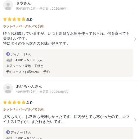
さやさん
50代前半/女性・来店日：2026/06/14
5.0
ホットペッパーグルメで予約
時々お邪魔していますが、いつも新鮮なお魚を使っておられ、何を食べても
美味しいです。
特にタイのあら炊きのお味が好きです。
ディナー | 4人
会計：4,001～5,000円/人
来店シーン：家族・子供と
予約コース：お席のみのご予約
あいちゃんさん
40代後半/女性・来店日：2026/06/09
4.0
ホットペッパーグルメで予約
接客も良く、お料理も美味しかったです。店内がとても寒かったので、☆マ
イナス1ですが、また行きたいです。
ディナー | 2人
会計：5,001～6,000円/人