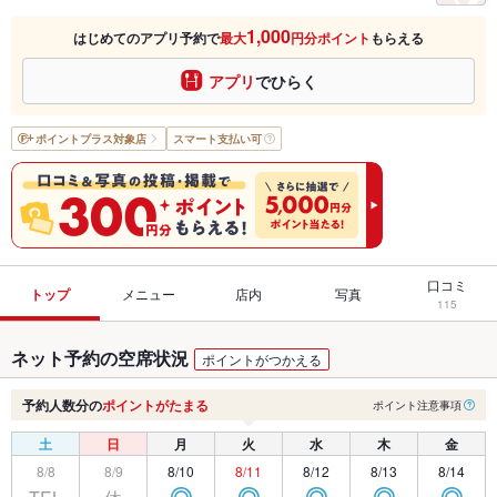
1,000
はじめてのアプリ予約で
最大
円分ポイント
もらえる
アプリ
でひらく
ポイントプラス
対象店
スマート支払い可
口コミ
トップ
メニュー
店内
写真
115
ネット予約の空席状況
ポイントがつかえる
予約人数分の
ポイントがたまる
ポイント注意事項
土
日
月
火
水
木
金
8/8
8/9
8/10
8/11
8/12
8/13
8/14