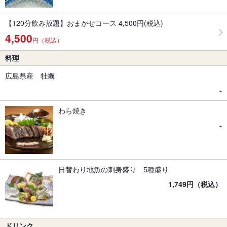
【120分飲み放題】おまかせコース 4,500円(税込)
4,500
円（税込）
料理
広島県産 牡蠣
-
わら焼き
-
日替わり地魚の刺身盛り 5種盛り
1,749円（税込）
ドリンク