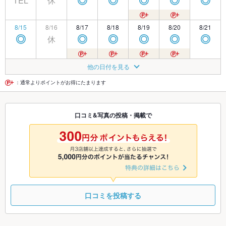
TEL
休
◎
◎
◎
◎
◎
8/15
8/16
8/17
8/18
8/19
8/20
8/21
休
◎
◎
◎
◎
◎
◎
8/22
8/23
8/24
8/25
8/26
8/27
8/28
他の日付を見る
休
◎
◎
◎
◎
◎
◎
：通常よりポイントがお得にたまります
8/29
8/30
8/31
9/1
9/2
9/3
9/4
口コミ&写真の投稿・掲載で
休
◎
◎
◎
◎
◎
◎
9/5
9/6
9/7
9/8
9/9
9/10
9/11
休
◎
◎
◎
◎
◎
◎
口コミを投稿する