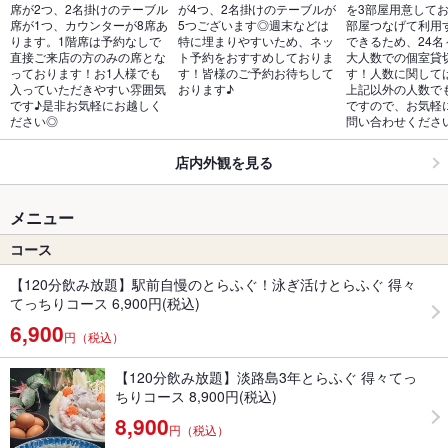
席が2つ、2名掛けのテーブル
が4つ、2名掛けのテーブルが
を3部屋用意してお
席が1つ、カウンターが8席あ
5つございます◎週末などは
部屋つなげて利用
ります。1階席は予約なしで
特に埋まりやすいため、ネッ
できるため、24名
直接ご来店の方のみの席とな
ト予約をおすすめしておりま
大人数での個室貸
っております！お1人様でも
す！皆様のご予約お待ちして
す！人数に関して
入っていただきやすい雰囲気
おります♪
上記以外の人数で
です♪是非お気軽にお越しく
ですので、お気軽
ださい◎
問い合わせくださ
店内外観を見る
メニュー
コース
【120分飲み放題】駅前自慢のとらふぐ！泳ぎ活けとらふぐ 得々
てっちりコース 6,900円(税込)
6,900
円（税込）
【120分飲み放題】淡路島3年とらふぐ 得々てっ
ちりコース 8,900円(税込)
8,900
円（税込）