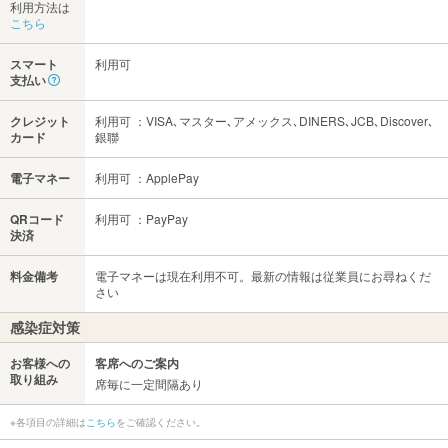
利用方法は
こちら
スマート
利用可
支払い
クレジット
利用可 ：VISA､マスター､アメックス､DINERS､JCB､Discover､
カード
銀聯
電子マネー
利用可 ：ApplePay
QRコード
利用可 ：PayPay
決済
料金備考
電子マネーは現在利用不可。最新の情報は従業員にお尋ねくだ
さい
感染症対策
お客様への
客席へのご案内
取り組み
席毎に一定間隔あり
※各項目の詳細は
こちら
をご確認ください。