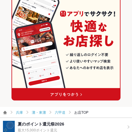
飲み放題
あり
六甲道駅 × 海鮮
兵庫 × 海鮮
灘・東灘のグルメランキング
食べ放題
なし
六甲道駅 × 和風
兵庫 × 和風
灘・東灘の居酒屋ランキング
お酒
焼酎充実、日本酒充実
灘・東灘の海鮮ランキング
お子様連れ
お子様連れ歓迎 ：お子様連れ大歓迎！
六甲道のグルメランキング
ウェディン
ご要望に応じてご用意致します。お気軽にお問い合わせくださ
グパーティ
い◎
ー二次会
六甲道の居酒屋ランキング
お祝い・サ
可
六甲道の海鮮ランキング
プライズ対
応
備考
－
兵庫
灘・東灘
六甲道
お店TOP
夏のポイント還元祭2026
最大15,000ポイント還元