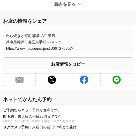
続きを見る
たばこ
お店の情報をシェア
禁煙・喫煙
全席禁煙
階段の踊り場に喫煙スペースをご用意しています◎
わら焼きと寿司 駅前 六甲道店
兵庫県神戸市灘区永手町５-４－１
喫煙専用室
あり
https://www.hotpepper.jp/strJ001275257/
※2020年4月1日～受動喫煙対策に関する法律が施行されています。正しい情報はお店へお問い
合わせください。
お店情報をコピー
お席
総席数
74席(宴会最大約30名様！カウンター8席、テーブル席多数の3
フロア！！)
最大宴会収
30人(最大約30名様まで宴会可能！)
ネットでかんたん予約
容人数
ご予約ならネット予約が便利です。
個室
あり ：3F座敷個室は5名～利用可能！
即予約
：来店日の当日20時まで受付
※曜日、コースによって締切が異なる場合があります。
座敷
リクエスト予約
：来店日の前日17時まで受付
なし ：3Fにて座敷をご用意！ご家族の集まりや会社宴会に！