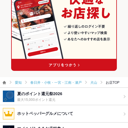
い。
おでん 鈴
食べ放題
なし ：食べ放題はございません。
その他の関連店舗
お酒
カクテル充実、ワイン充実
お子様連れ
お子様連れ歓迎 ：お子様もご一緒にお食事をお楽しみいただけ
ます♪
ウェディン
お気軽にお問い合わせください♪
グパーティ
ー二次会
お祝い・サ
可
プライズ対
愛知
春日井・小牧・一宮・江南・瀬戸
犬山
お店TOP
応
夏のポイント還元祭2026
備考
－
最大15,000ポイント還元
ホットペッパーグルメについて