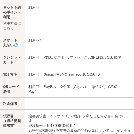
ネット予約
利用可
のポイント
利用
利用方法は
こちら
スマート
利用不可
支払い
クレジット
利用可 ：VISA､マスター､アメックス､DINERS､JCB､銀聯
カード
電子マネー
利用可 ：Suica､PASMO､nanaco､ICOCA､iD
QRコード
利用可 ：PayPay、支付宝（Alipay）、微信支付（WeChat
決済
Pay）
料金備考
－
領収書
適格請求書（インボイス）の要件を満たした領収書を発行しま
（適格簡易
す。
請求書）
登録番号：T5180001060194
※適格請求書発行事業者の最新の登録状態については、インボイ