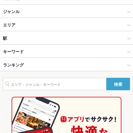
貸切
貸切不可 ：貸し切りOK
FARMERS GARDEN Cafe (ファーマーズガーデンカフェ) オムレ
ジャンル
設備
ット
カフェ・スイーツ
エリア
Wi-Fi
あり
日本酒とお蕎麦が味わえるお店 そばちょこ
カフェ
犬山
駅
バリアフリ
なし ：何かお手伝いできることがあれば、お手伝いいたしま
和食 宙 錦
ー
す！お気軽にお声掛けください♪
スイーツ
犬山 × カフェ・スイーツ
犬山駅
キーワード
FARMERS GARDEN Cafe オムレット 大府allobu店
駐車場
あり ：無料駐車場が18台ございます。近隣有料パーキングとの
提携は行っておりません。予めご了承ください。
春日井・小牧・一宮・江南・瀬戸 × カフェ・スイーツ
犬山 × カフェ
ランキング
カニ料理
ローストビーフ
フライドポテト
うなぎ
ステーキ
ハンバーグ
FARMERS GARDEN Cafe オムレット イオンモール名古屋茶屋店
TV・プロジ
あり
キッシュ
グラタン
ケーキ
デザート
生ハム
ェクタ
春日井・小牧・一宮・江南・瀬戸 × カフェ
犬山 × スイーツ
愛知のグルメランキング
葱屋平吉 名古屋長者町店
検索
英語メニュ
あり
春日井・小牧・一宮・江南・瀬戸 × スイーツ
愛知
愛知のカフェ・スイーツランキング
ー
ブルース飯店
犬山駅 × カフェ・スイーツ
愛知 × カフェ・スイーツ
春日井・小牧・一宮・江南・瀬戸のグルメランキング
その他設備
契約農家から仕入れた安心・安全な野菜や卵を使用しておりま
No.9 by セコンダバンビーナ 名駅店
す。
犬山駅 × カフェ
愛知 × カフェ
春日井・小牧・一宮・江南・瀬戸のカフェ・スイーツランキング
その他
Cafe & Bar il Bamboccio (カフェ＆バー イル バンボッチ
ョ) 名古屋駅店
犬山駅 × スイーツ
愛知 × スイーツ
犬山のグルメランキング
飲み放題
あり ：各種ご予約しております。お気軽にお問い合わせ下さ