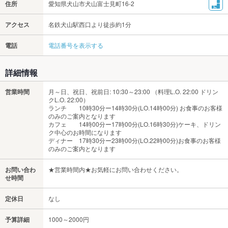
住所
愛知県犬山市犬山富士見町16-2
アクセス
名鉄犬山駅西口より徒歩約1分
電話
電話番号を表示する
詳細情報
営業時間
月～日、祝日、祝前日: 10:30～23:00 （料理L.O. 22:00 ドリン
クL.O. 22:00）
ランチ 10時30分ー14時30分(LO.14時00分) お食事のお客様
のみのご案内となります
カフェ 14時00分ー17時00分(LO.16時30分)ケーキ、ドリン
ク中心のお時間になります
ディナー 17時30分ー23時00分(LO.22時00分)お食事のお客様
のみのご案内となります
お問い合わ
★営業時間内★お気軽にお問い合わせください。
せ時間
定休日
なし
予算詳細
1000～2000円