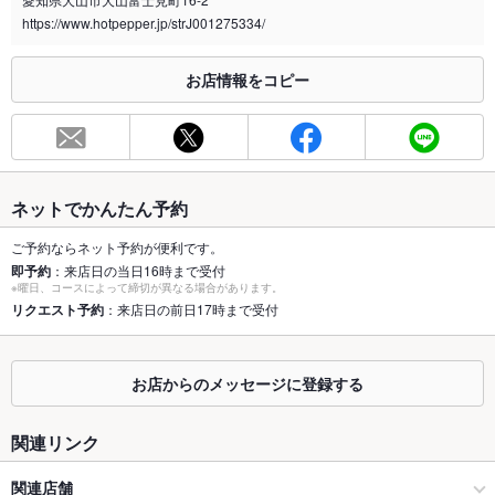
喫煙専用室
https://www.hotpepper.jp/strJ001275334/
※2020年4月1日～受動喫煙対策に関する法律が施行されています。正しい情報はお店へお問い
合わせください。
お店情報をコピー
お席
総席数
60席(ごゆっくりとお過ごしいただけます♪)
最大宴会収
120人(少人数～大人数まで◎)
容人数
ネットでかんたん予約
個室
なし ：個室はございません。
ご予約ならネット予約が便利です。
即予約
：来店日の当日16時まで受付
座敷
なし ：座敷はございません。
※曜日、コースによって締切が異なる場合があります。
リクエスト予約
：来店日の前日17時まで受付
掘りごたつ
なし ：掘りごたつはございません。
カウンター
なし ：-
お店からのメッセージに登録する
ソファー
なし ：-
関連リンク
テラス席
なし ：-
関連店舗