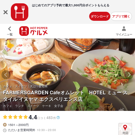
はじめてのアプリ予約で最大
1,000円分ポイントもらえる
ダウンロード
アプリで開く
一覧
マイメニュー
カフェ・スイーツ | 犬山 | 愛知県
FARMERSGARDEN Cafeオムレット HOTEL ミュー ス
タイル イヌヤマ エクスペリエンス店
カフェ ランチ スイーツ ケーキ 女子会
4.4
483
口コミ
件
1501～2000円
ただいま営業時間外
10:30～23:00