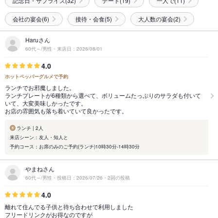
記念日・サプライズ(32)
デート(19)
一人で(11)
会社の宴会(6)
接待・会食(5)
大人数の宴会(2)
Haruさん
60代～/男性・来店日：2026/08/01
4.0
ホットペッパーグルメで予約
ランチでお邪魔しました。
ランチプレートが6種類から選べて、ボリュームたっぷりのサラダも付いて
いて、大変美味しかったです。
お店の雰囲気も落ち着いていて良かったです。
ランチ | 2人
来店シーン：友人・知人と
予約コース：お席のみのご予約(ランチ)10時30分-14時30分
やまねさん
60代～/男性・投稿日：2026/07/26・2回の投稿
4.0
離れて住んでる子供と待ち合わせで利用しました
フリードリンクがお得なのですが