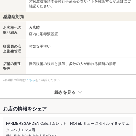
ス制度適格請求書発行事業者公表サイトを確認するか店舗にご
確認ください。
感染症対策
お客様への
入店時
取り組み
店内に消毒液設置
従業員の安
頻繁な手洗い
全衛生管理
店舗の衛生
換気設備の設置と換気、多数の人が触れる箇所の消毒
管理
※各項目の詳細は
こちら
をご確認ください。
続きを見る
たばこ
お店の情報をシェア
禁煙・喫煙
全席禁煙
店内完全禁煙となっております。館内喫煙所ございますのでそ
FARMERSGARDEN Cafeオムレット HOTEL ミュー スタイル イヌヤマ エ
ちらをご利用ください。
クスペリエンス店
愛知県犬山市犬山富士見町16-2
なし