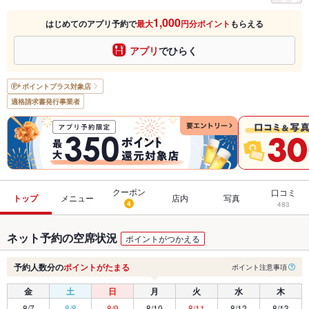
1,000
はじめてのアプリ予約で
最大
円分ポイント
もらえる
アプリ
でひらく
ポイントプラス
対象店
適格請求書発行事業者
クーポン
口コミ
トップ
メニュー
店内
写真
4
483
ネット予約の空席状況
ポイントがつかえる
予約人数分の
ポイントがたまる
ポイント注意事項
金
土
日
月
火
水
木
8/7
8/8
8/9
8/10
8/11
8/12
8/13