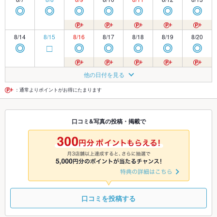
◎
◎
◎
◎
◎
◎
◎
8/14
8/15
8/16
8/17
8/18
8/19
8/20
◎
□
◎
◎
◎
◎
◎
8/21
8/22
8/23
8/24
8/25
8/26
8/27
他の日付を見る
◎
◎
◎
◎
◎
◎
◎
：通常よりポイントがお得にたまります
8/28
8/29
8/30
8/31
9/1
9/2
9/3
口コミ&写真の投稿・掲載で
◎
◎
◎
◎
◎
◎
◎
9/4
9/5
9/6
9/7
9/8
9/9
9/10
◎
◎
◎
◎
◎
◎
◎
口コミを投稿する