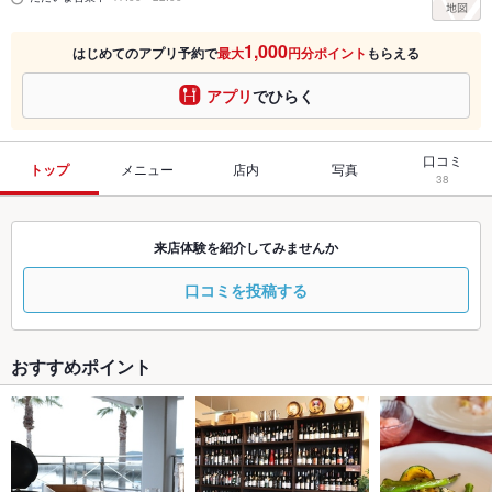
1,000
はじめてのアプリ予約で
最大
円分ポイント
もらえる
アプリ
でひらく
口コミ
トップ
メニュー
店内
写真
38
来店体験を紹介してみませんか
口コミを投稿する
おすすめポイント