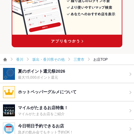
お酒
ワイン充実
お子様連れ
お子様連れ歓迎
ウェディン
内容、規模によりお受けできます。お気軽にご相談ください。
グパーティ
ー二次会
お祝い・サ
可
香川
坂出・香川県その他
三豊市
お店TOP
プライズ対
応
夏のポイント還元祭2026
最大15,000ポイント還元
備考
－
ホットペッパーグルメについて
マイルがたまるお店特集！
マイルがたまるお店をご紹介
今日明日予約できるお店
急ぎの飲み会でもネット予約OK！