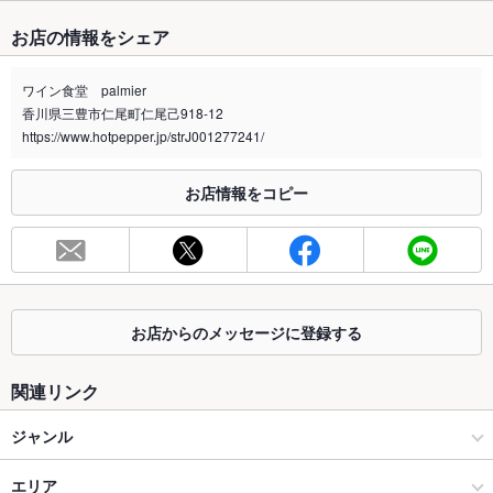
たばこ
お店の情報をシェア
禁煙・喫煙
全席禁煙
店外に喫煙スペースがございます。
ワイン食堂 palmier
香川県三豊市仁尾町仁尾己918-12
喫煙専用室
なし
https://www.hotpepper.jp/strJ001277241/
※2020年4月1日～受動喫煙対策に関する法律が施行されています。正しい情報はお店へお問い
合わせください。
お店情報をコピー
お席
総席数
36席(店内席20席、テラス席16席)
最大宴会収
60人
容人数
お店からのメッセージに登録する
個室
なし
関連リンク
座敷
なし
ジャンル
掘りごたつ
なし
イタリアン・フレンチ
エリア