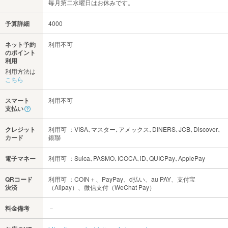
毎月第二水曜日はお休みです。
予算詳細
4000
ネット予約
利用不可
のポイント
利用
利用方法は
こちら
スマート
利用不可
支払い
クレジット
利用可 ：VISA､マスター､アメックス､DINERS､JCB､Discover､
カード
銀聯
電子マネー
利用可 ：Suica､PASMO､ICOCA､iD､QUICPay､ApplePay
QRコード
利用可 ：COIN＋、PayPay、d払い、au PAY、支付宝
決済
（Alipay）、微信支付（WeChat Pay）
料金備考
－