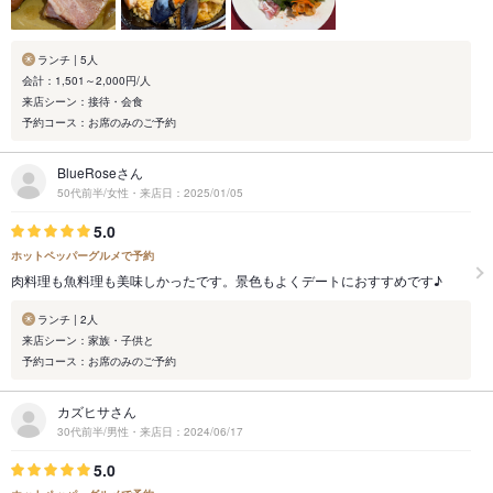
ランチ | 5人
会計：1,501～2,000円/人
来店シーン：接待・会食
予約コース：お席のみのご予約
BlueRoseさん
50代前半/女性・来店日：2025/01/05
5.0
ホットペッパーグルメで予約
肉料理も魚料理も美味しかったです。景色もよくデートにおすすめです♪
ランチ | 2人
来店シーン：家族・子供と
予約コース：お席のみのご予約
カズヒサさん
30代前半/男性・来店日：2024/06/17
5.0