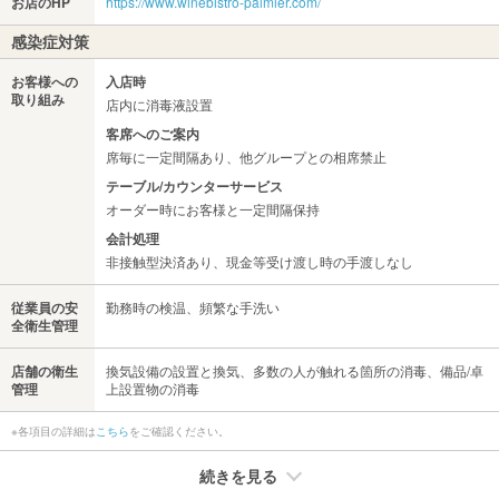
お店のHP
https://www.winebistro-palmier.com/
感染症対策
お客様への
入店時
取り組み
店内に消毒液設置
客席へのご案内
席毎に一定間隔あり、他グループとの相席禁止
テーブル/カウンターサービス
オーダー時にお客様と一定間隔保持
会計処理
非接触型決済あり、現金等受け渡し時の手渡しなし
従業員の安
勤務時の検温、頻繁な手洗い
全衛生管理
店舗の衛生
換気設備の設置と換気、多数の人が触れる箇所の消毒、備品/卓
管理
上設置物の消毒
※各項目の詳細は
こちら
をご確認ください。
続きを見る