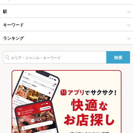
カウンター
なし
フレンチ
三豊市
駅
ソファー
なし
坂出・香川県その他 × イタリアン・フレンチ
三豊市 × イタリアン・フレンチ
観音寺駅
キーワード
テラス席
あり
貸切
貸切不可
坂出・香川県その他 × フレンチ
三豊市 × フレンチ
ランキング
魚料理
フライドポテト
牛すじ
ステーキ
ハンバーグ
グラタン
設備
ガレット
パテ
パスタ
ケーキ
フレンチトースト
デザート
観音寺駅 × イタリアン・フレンチ
香川
香川のグルメランキング
検索
Wi-Fi
あり
アヒージョ
チーズケーキ
観音寺駅 × フレンチ
香川 × イタリアン・フレンチ
香川のイタリアン・フレンチランキング
バリアフリ
なし
ー
香川 × フレンチ
香川のフレンチランキング
駐車場
あり
坂出・香川県その他のグルメランキング
その他設備
－
三豊市のグルメランキング
その他
飲み放題
あり ：要相談
食べ放題
なし