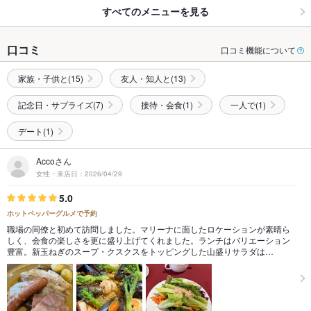
すべてのメニューを見る
口コミ
口コミ機能について
家族・子供と(15)
友人・知人と(13)
記念日・サプライズ(7)
接待・会食(1)
一人で(1)
デート(1)
Accoさん
女性・来店日：2026/04/29
5.0
ホットペッパーグルメで予約
職場の同僚と初めて訪問しました。マリーナに面したロケーションが素晴ら
しく、会食の楽しさを更に盛り上げてくれました。ランチはバリエーション
豊富。新玉ねぎのスープ・クスクスをトッピングした山盛りサラダは…