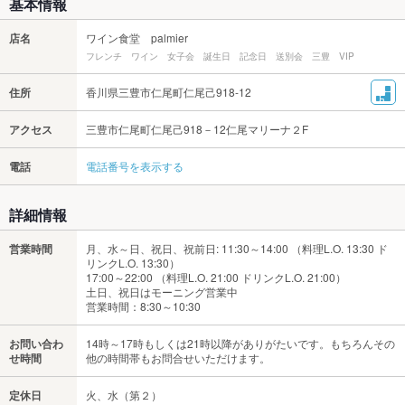
基本情報
店名
ワイン食堂 palmier
フレンチ ワイン 女子会 誕生日 記念日 送別会 三豊 VIP
住所
香川県三豊市仁尾町仁尾己918-12
アクセス
三豊市仁尾町仁尾己918－12仁尾マリーナ２F
電話
電話番号を表示する
詳細情報
営業時間
月、水～日、祝日、祝前日: 11:30～14:00 （料理L.O. 13:30 ド
リンクL.O. 13:30）
17:00～22:00 （料理L.O. 21:00 ドリンクL.O. 21:00）
土日、祝日はモーニング営業中
営業時間：8:30～10:30
お問い合わ
14時～17時もしくは21時以降がありがたいです。もちろんその
せ時間
他の時間帯もお問合せいただけます。
定休日
火、水（第２）