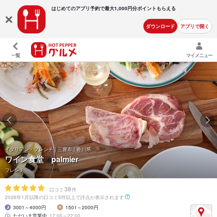
はじめてのアプリ予約で最大
1,000円分ポイントもらえる
ダウンロード
アプリで開く
一覧
マイメニュー
イタリアン・フレンチ | 三豊市 | 香川県
ワイン食堂 palmier
フレンチ
-
38
口コミ
件
2026年1月以降の口コミ5件以上で評点が表示されます
3001～4000円
1501～2000円
ただいま営業中
17:00～22:00