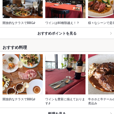
開放的なテラスでBBQ♪
ワインは80種類越え！？
様々なシーンで是
おすすめポイントを見る
おすすめ料理
開放的なテラスでBBQ♪
ワインも豊富に揃えておりま
牛ホホと牛テール
す♪
煮込み
料理を見る