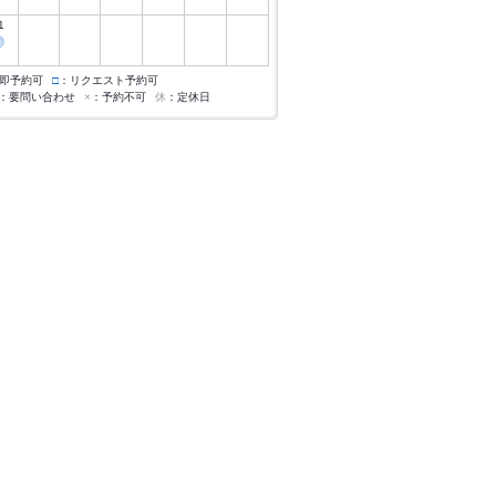
1
◎
即予約可
□
：リクエスト予約可
：要問い合わせ
×
：予約不可
休
：定休日