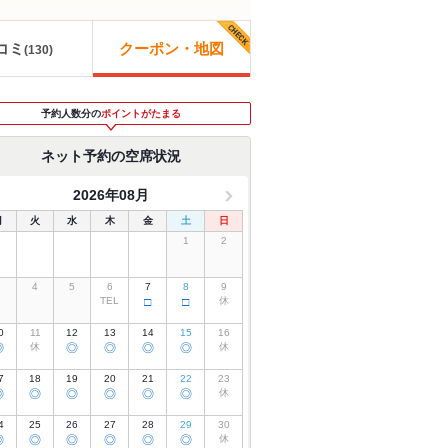
コミ
クーポン・地図
(
130
)
予約人数分の
ポイントがたまる
ネット予約の空席状況
2026年08月
月
火
水
木
金
土
日
1
2
3
4
5
6
7
8
9
TEL
□
□
休
0
11
12
13
14
15
16
◎
休
◎
◎
◎
◎
休
7
18
19
20
21
22
23
◎
◎
◎
◎
◎
◎
休
4
25
26
27
28
29
30
◎
◎
◎
◎
◎
◎
休