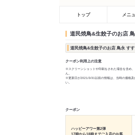
トップ
メニ
道民焼鳥&生餃子のお店 鳥
道民焼鳥&生餃子のお店 鳥永 す
クーポン利用上の注意
※スクリーンショットや印刷をされた場合を含め、
ん。
※更新日が2021/3/31以前の情報は、当時の
い。
クーポン
ハッピーアワー第2弾
17時から18時までご入店のお客