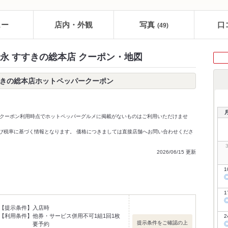
ュー
店内・外観
写真
口
(49)
永 すすきの総本店 クーポン・地図
すきの総本店ホットペッパークーポン
クーポン利用時点でホットペッパーグルメに掲載がないものはご利用いただけませ
価格及び税率に基づく情報となります。 価格につきましては直接店舗へお問い合わせくださ
2026/06/15 更新
1
1
【提示条件】
入店時
【利用条件】
他券・サービス併用不可1組1回1枚
2
提示条件をご確認の上
要予約