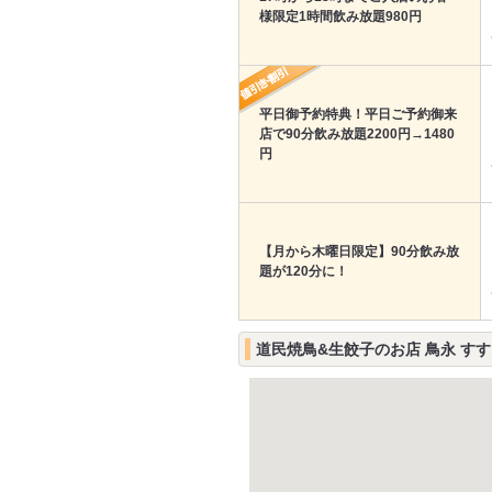
様限定1時間飲み放題980円
平日御予約特典！平日ご予約御来
店で90分飲み放題2200円→1480
円
【月から木曜日限定】90分飲み放
題が120分に！
道民焼鳥&生餃子のお店 鳥永 す