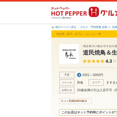
前のページへ戻る
グルメ・予約情報 全国
北
焼き鳥。餃子。おでん。ちょっと一杯
/焼き鳥/サク飲み/すすきの/居
道民焼鳥＆
4.3
口
2001～3000円
予算
和食
すすき
ジャンル
エリア
20歳未満の方は入店不可（
お知らせ
口コミ投稿特典対象店
このお店はネット予約時にポイントが