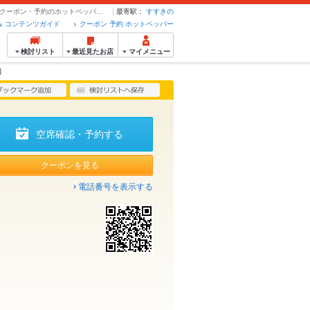
クーポン・地図 | 道民焼鳥&生餃子のお店 鳥永 すすきの総本店 - クーポン・予約のホットペッパーグルメ
最寄駅：
すすきの
コンテンツガイド
クーポン 予約 ホットペッパー
検討リスト
最近見たお店
マイメニュー
図
空席確認・予約する
クーポンを見る
電話番号を表示する