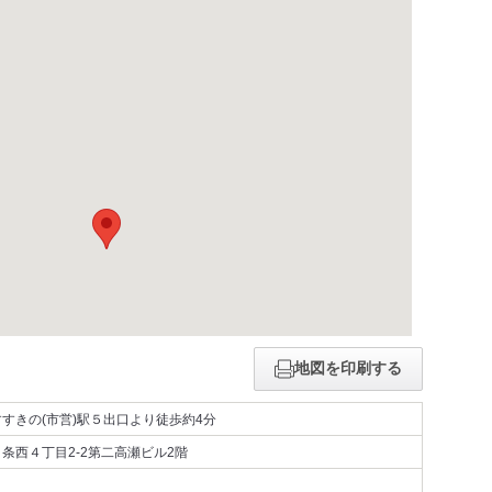
地図を印刷する
すきの(市営)駅５出口より徒歩約4分
条西４丁目2-2第二高瀬ビル2階