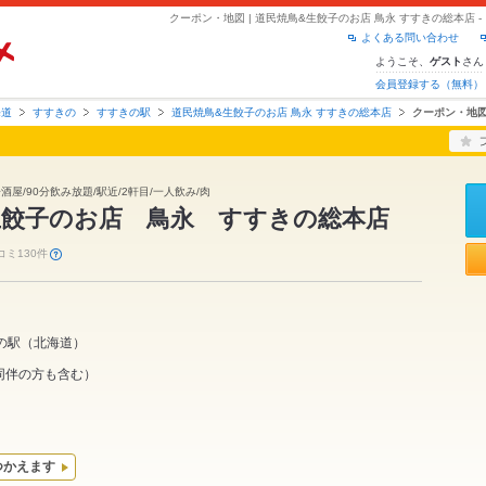
よくある問い合わせ
ようこそ、
さん
ゲスト
会員登録する（無料）
海道
すすきの
すすきの駅
道民焼鳥&生餃子のお店 鳥永 すすきの総本店
クーポン・地
酒屋/90分飲み放題/駅近/2軒目/一人飲み/肉
生餃子のお店 鳥永 すすきの総本店
コミ130件
の駅
（
北海道
）
同伴の方も含む）
つかえます