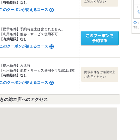
ご利用ください
【有効期限】
なし
3
このクーポンが使えるコース
◎
：
TEL
【提示条件】
予約時金土は含まれません。
【利用条件】
他券・サービス併用不可
【有効期限】
なし
このクーポンが使えるコース
【提示条件】
入店時
【利用条件】
他券・サービス併用不可/1組1回1枚
提示条件をご確認の上
【有効期限】
なし
ご利用ください
このクーポンが使えるコース
すきの総本店へのアクセス