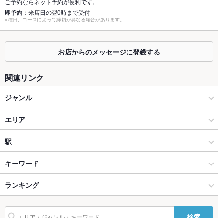
ご予約ならネット予約が便利です。
個室
なし
即予約
：来店日の翌0時まで受付
※曜日、コースによって締切が異なる場合があります。
座敷
なし
掘りごたつ
なし
お店からのメッセージに登録する
カウンター
なし
関連リンク
ソファー
なし
ジャンル
テラス席
なし
居酒屋
エリア
貸切
貸切不可
海鮮
立川
駅
夜景がきれ
あり
いなお席
八王子・立川 × 居酒屋
立川 × 居酒屋
立川駅
キーワード
設備
八王子・立川 × 海鮮
立川 × 海鮮
立川北駅
ランキング
卵焼き
手羽先
からあげ
お茶漬け
馬刺し
塩辛
ウニ料理
Wi-Fi
なし
エビ料理
カキ料理・オイスター
カニ料理
刺身
フライドポテト
うどん
立川北駅 × 居酒屋
立川 × 和食
西立川駅
東京のグルメランキング
バリアフリ
あり
検索
親子丼
レバー
つくね
トリュフ
炭火焼
牛タン
ケーキ