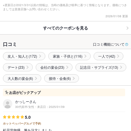
※更新日が2021/3/31以前の情報は、当時の価格及び税率に基づく情報となります。価格につき
ましては直接店舗へお問い合わせください。
2026/01/08 更新
すべてのクーポンを見る
口コミ
口コミ機能について
友人・知人と(172)
家族・子供と(116)
一人で(42)
デート(23)
会社の宴会(23)
記念日・サプライズ(13)
大人数の宴会(6)
接待・会食(6)
お店がピックアップ
かっしーさん
30代前半/女性・来店日：2025/01/09
5.0
ホットペッパーグルメで予約
松花堂御膳 雅を注文しました。