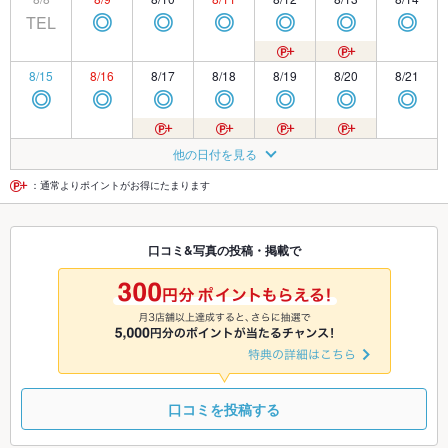
TEL
◎
◎
◎
◎
◎
◎
8/15
8/16
8/17
8/18
8/19
8/20
8/21
◎
◎
◎
◎
◎
◎
◎
8/22
8/23
8/24
8/25
8/26
8/27
8/28
他の日付を見る
◎
◎
◎
◎
◎
◎
◎
：通常よりポイントがお得にたまります
8/29
8/30
8/31
9/1
9/2
9/3
9/4
口コミ&写真の投稿・掲載で
◎
◎
◎
◎
◎
◎
◎
9/5
9/6
9/7
9/8
9/9
9/10
9/11
◎
◎
◎
◎
◎
◎
◎
口コミを投稿する