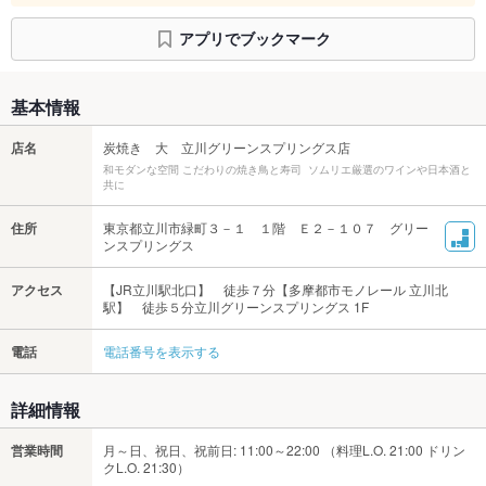
アプリでブックマーク
基本情報
店名
炭焼き 大 立川グリーンスプリングス店
和モダンな空間 こだわりの焼き鳥と寿司 ソムリエ厳選のワインや日本酒と
共に
住所
東京都立川市緑町３－１ １階 Ｅ２－１０７ グリー
ンスプリングス
アクセス
【JR立川駅北口】 徒歩７分【多摩都市モノレール 立川北
駅】 徒歩５分立川グリーンスプリングス 1F
電話
電話番号を表示する
詳細情報
営業時間
月～日、祝日、祝前日: 11:00～22:00 （料理L.O. 21:00 ドリン
クL.O. 21:30）