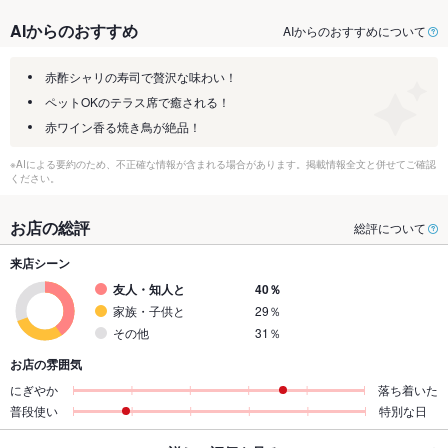
AIからのおすすめ
AIからのおすすめについて
赤酢シャリの寿司で贅沢な味わい！
ペットOKのテラス席で癒される！
赤ワイン香る焼き鳥が絶品！
※AIによる要約のため、不正確な情報が含まれる場合があります。掲載情報全文と併せてご確認
ください。
お店の総評
総評について
来店シーン
友人・知人と
40％
家族・子供と
29％
その他
31％
お店の雰囲気
にぎやか
落ち着いた
普段使い
特別な日