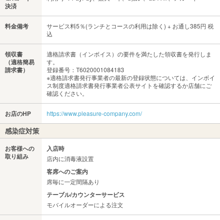
決済
料金備考
サービス料5％(ランチとコースの利用は除く) + お通し385円 税
込
領収書
適格請求書（インボイス）の要件を満たした領収書を発行しま
（適格簡易
す。
請求書）
登録番号：T6020001084183
※適格請求書発行事業者の最新の登録状態については、インボイ
ス制度適格請求書発行事業者公表サイトを確認するか店舗にご
確認ください。
お店のHP
https://www.pleasure-company.com/
感染症対策
お客様への
入店時
取り組み
店内に消毒液設置
客席へのご案内
席毎に一定間隔あり
テーブル/カウンターサービス
モバイルオーダーによる注文