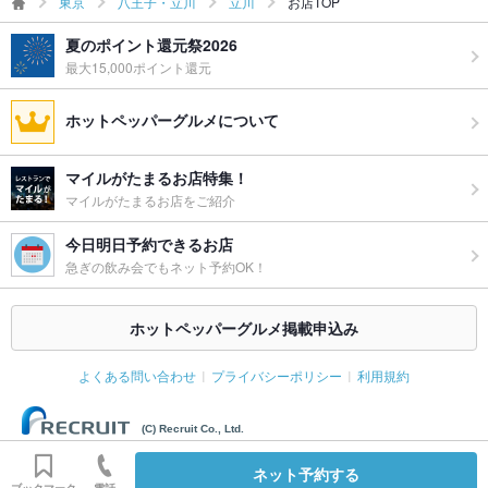
東京
八王子・立川
立川
お店TOP
お祝い・サ
可
プライズ対
夏のポイント還元祭2026
応
最大15,000ポイント還元
ペット同伴
可
ホットペッパーグルメについて
備考
グランドメニューに対し5％のサービス料、15:00以降一人様に
つきお通し料385円（税込）を頂戴してます。
マイルがたまるお店特集！
マイルがたまるお店をご紹介
今日明日予約できるお店
急ぎの飲み会でもネット予約OK！
ホットペッパーグルメ掲載申込み
よくある問い合わせ
プライバシーポリシー
利用規約
(C) Recruit Co., Ltd.
ネット予約する
ブックマーク
電話