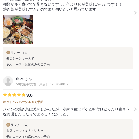
種類が多く食べてて飽きないですし、何より味が美味しかったです！！
焼き鳥が美味しすぎたのでまた伺いたいと思っています！
ランチ | 1人
来店シーン：一人で
予約コース：お席のみのご予約
riezoさん
50代後半/女性・来店日：2026/08/02
3.0
ホットペッパーグルメで予約
メインの焼き鳥は美味しかったが、小鉢３種はボケた味付けだっだり古そう
なお浸しだったりでよろしくなかった。
ランチ | 2人
来店シーン：友人・知人と
予約コース：お席のみのご予約