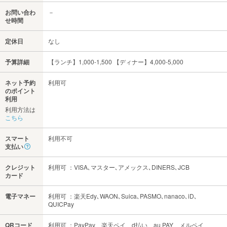
お問い合わ
－
せ時間
定休日
なし
予算詳細
【ランチ】1,000-1,500 【ディナー】4,000-5,000
ネット予約
利用可
のポイント
利用
利用方法は
こちら
スマート
利用不可
支払い
クレジット
利用可 ：VISA､マスター､アメックス､DINERS､JCB
カード
電子マネー
利用可 ：楽天Edy､WAON､Suica､PASMO､nanaco､iD､
QUICPay
QRコード
利用可 ：PayPay、楽天ペイ、d払い、au PAY、メルペイ