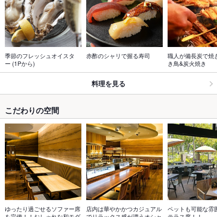
季節のフレッシュオイスタ
赤酢のシャリで握る寿司
職人が備長炭で焼
ー (1Pから)
き鳥&炭火焼き
料理を見る
こだわりの空間
ゆったり過ごせるソファー席
店内は華やかかつカジュアル
ペットも可能な雰
を完備！！おしゃれな和モダ
でリラックス感が漂うオシャ
テラス席！！