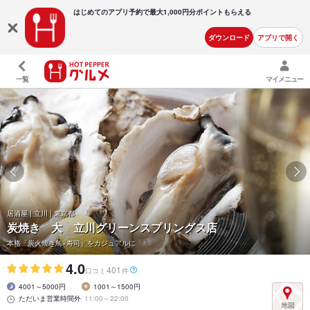
はじめてのアプリ予約で最大
1,000円分ポイントもらえる
ダウンロード
アプリで開く
一覧
マイメニュー
居酒屋 | 立川 | 東京都
炭焼き 大 立川グリーンスプリングス店
本格「炭火焼き鳥×寿司」をカジュアルに
4.0
401
口コミ
件
4001～5000円
1001～1500円
ただいま営業時間外
11:00～22:00