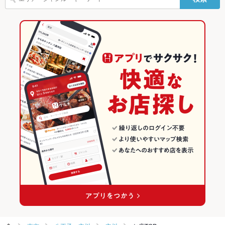
ー
立川北駅 × 海鮮
立川 × 寿司
東京の居酒屋ランキング
デザート
チーズケーキ
あさりラーメン
駐車場
あり ：施設の有料駐車場をご利用くださいませ ※駐車券サー
ビス有
和食
東京
東京の海鮮ランキング
英語メニュ
あり
寿司
東京 × 居酒屋
八王子・立川のグルメランキング
ー
八王子・立川 × 和食
東京 × 海鮮
八王子・立川の居酒屋ランキング
その他設備
－
その他
八王子・立川 × 寿司
東京 × 和食
八王子・立川の海鮮ランキング
飲み放題
あり ：コース料理のご注文必須
立川北駅 × 和食
東京 × 寿司
立川のグルメランキング
食べ放題
なし
立川北駅 × 寿司
立川の居酒屋ランキング
お酒
カクテル充実、焼酎充実、日本酒充実、ワイン充実
立川の海鮮ランキング
お子様連れ
お子様連れ歓迎
ウェディン
－
グパーティ
ー二次会