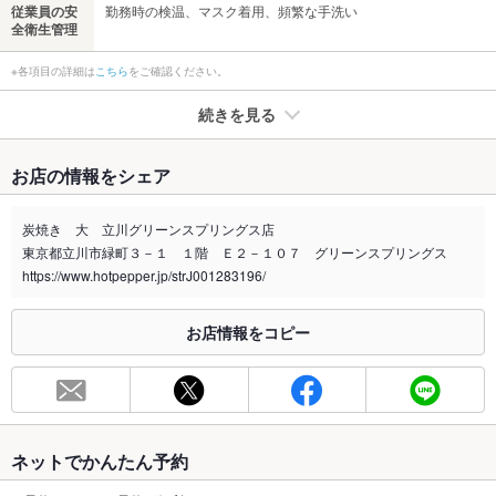
従業員の安
勤務時の検温、マスク着用、頻繁な手洗い
全衛生管理
※各項目の詳細は
こちら
をご確認ください。
続きを見る
たばこ
お店の情報をシェア
禁煙・喫煙
全席禁煙
施設内に喫煙所有り(場所はスタッフにお尋ねください！)
炭焼き 大 立川グリーンスプリングス店
東京都立川市緑町３－１ １階 Ｅ２－１０７ グリーンスプリングス
喫煙専用室
あり
https://www.hotpepper.jp/strJ001283196/
※2020年4月1日～受動喫煙対策に関する法律が施行されています。正しい情報はお店へお問い
合わせください。
お店情報をコピー
お席
総席数
120席(（○テラス 60席 ○テーブル 38席 ○カウンター 18
席 ）)
最大宴会収
120人
ネットでかんたん予約
容人数