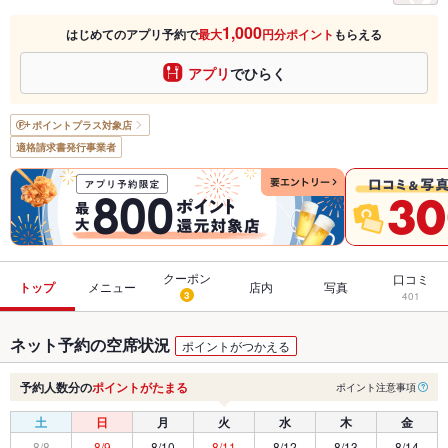
1,000
はじめてのアプリ予約で
最大
円分ポイント
もらえる
アプリ
でひらく
ポイントプラス
対象店
適格請求書発行事業者
クーポン
口コミ
トップ
メニュー
店内
写真
3
401
ネット予約の空席状況
ポイントがつかえる
予約人数分の
ポイントがたまる
ポイント注意事項
土
日
月
火
水
木
金
8/8
8/9
8/10
8/11
8/12
8/13
8/14