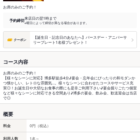
お席のみのご予約！
来店日の翌1時まで
予約締切
※曜日によって締切が異なる場合があります。
【誕生日・記念日のあなたへ】バースデー・アニバーサ
クーポン
リープレート1名様プレゼント！
コース内容
お席のみのご予約！
【様々なシーンに対応】博多駅徒歩4分♪宴会・忘年会にぴったりの和モダンか
つ懐かしい、レトロな雰囲気...。様々なシーンに合わせたコースやサービス充
実◎！お誕生日や大切なお食事の際にも是非ご利用下さい♪宴会掘りごたつ個室
など様々なシーンに対応できる空間あり♪博多の宴会、飲み会、歓送迎会は当店
で◎
概要
料金
0円（税込）
利用人数
1名～