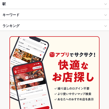
和風
博多駅（筑紫口・中央街）
駅
創作
博多駅（筑紫口・中央街） × 居酒屋
博多駅
キーワード
博多 × 居酒屋
博多駅（筑紫口・中央街） × 和風
ランキング
手羽先
からあげ
お茶漬け
馬刺し
炉ばた焼き・炙り焼き
九州・博多料理
カニ料理
刺身
しゃぶしゃぶ
すき焼き
うどん
博多 × 和風
博多駅（筑紫口・中央街） × 創作
福岡のグルメランキング
天ぷら
チャンポン
レバー
地鶏
もつ鍋
トリュフ
餃子
博多 × 創作
福岡
福岡の居酒屋ランキング
ビビンバ
石焼きビビンバ
たこ焼き
馬肉
揚げ餃子
博多駅 × 居酒屋
福岡 × 居酒屋
博多のグルメランキング
博多駅 × 和風
福岡 × 和風
博多の居酒屋ランキング
博多駅 × 創作
福岡 × 創作
博多駅（筑紫口・中央街）のグルメランキング
博多駅（筑紫口・中央街）の居酒屋ランキング