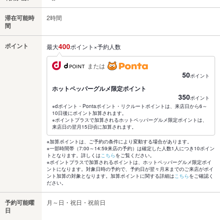
滞在可能時
2時間
間
ポイント
400
最大
ポイント×予約人数
または
50
ポイント
ホットペッパーグルメ限定ポイント
350
ポイント
※dポイント・Pontaポイント・リクルートポイントは、来店日から6～
10日後にポイント加算されます。
※ポイントプラスで加算されるホットペッパーグルメ限定ポイントは、
来店日の翌月15日頃に加算されます。
※加算ポイントは、ご予約の条件により変動する場合があります。
※一部時間帯（7:00～14:59来店の予約）は確定した人数1人につき10ポイン
トとなります。詳しくは
こちら
をご覧ください。
※ポイントプラスで加算されるポイントは、ホットペッパーグルメ限定ポイ
ントになります。対象日時の予約で、予約日が翌々月末までのご来店がポイ
ント加算の対象となります。加算ポイントに関する詳細は
こちら
をご確認く
ださい。
予約可能曜
月～日・祝日・祝前日
日