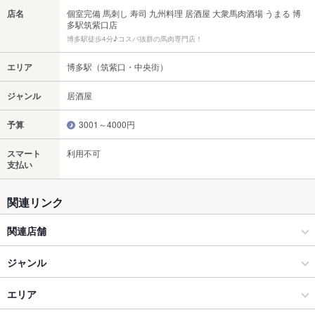
店名
個室完備 馬刺し 寿司 九州料理 居酒屋 大衆馬肉酒場 うまる 博
多駅筑紫口店
博多駅徒歩4分♪コスパ抜群の馬肉専門店！
エリア
博多駅（筑紫口・中央街）
ジャンル
居酒屋
予算
3001～4000円
スマート
利用不可
支払い
関連リンク
関連店舗
大衆馬肉酒場 うまる
ジャンル
居酒屋
エリア