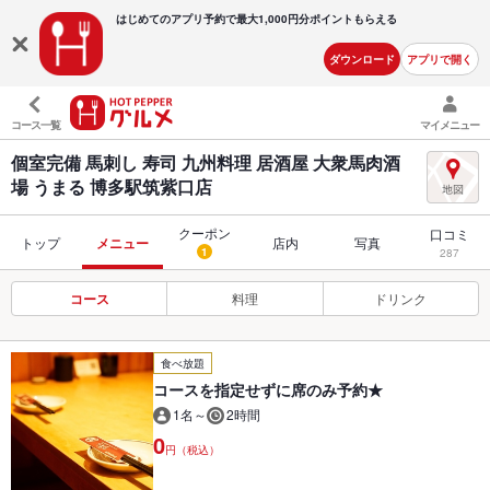
はじめてのアプリ予約で最大
1,000円分ポイントもらえる
ダウンロード
アプリで開く
コース一覧
マイメニュー
個室完備 馬刺し 寿司 九州料理 居酒屋 大衆馬肉酒
場 うまる 博多駅筑紫口店
クーポン
口コミ
トップ
メニュー
店内
写真
1
287
コース
料理
ドリンク
食べ放題
コースを指定せずに席のみ予約★
1名～
2時間
0
円（税込）