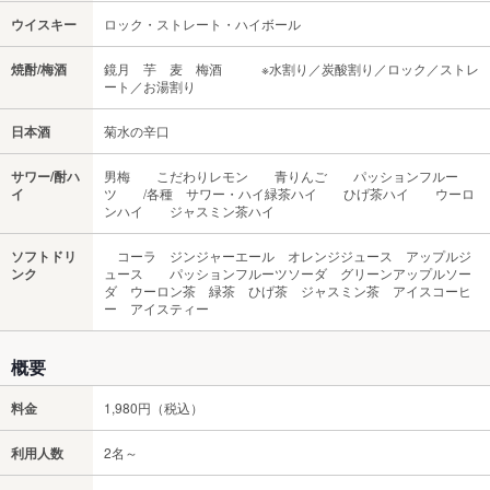
ウイスキー
ロック・ストレート・ハイボール
焼酎/梅酒
鏡月 芋 麦 梅酒 ※水割り／炭酸割り／ロック／ストレ
ート／お湯割り
日本酒
菊水の辛口
サワー/酎ハ
男梅 こだわりレモン 青りんご パッションフルー
イ
ツ /各種 サワー・ハイ緑茶ハイ ひげ茶ハイ ウーロ
ンハイ ジャスミン茶ハイ
ソフトドリ
コーラ ジンジャーエール オレンジジュース アップルジ
ンク
ュース パッションフルーツソーダ グリーンアップルソー
ダ ウーロン茶 緑茶 ひげ茶 ジャスミン茶 アイスコーヒ
ー アイスティー
概要
料金
1,980円（税込）
利用人数
2名～