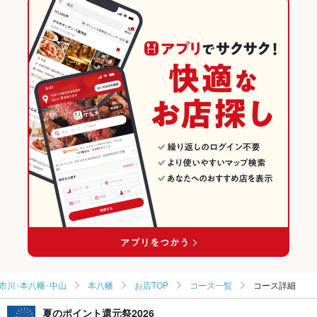
生ハム
ジェラート
肉寿司
和牛ステーキ
本八幡駅 × 創作
本八幡 × 和風・創作
千葉の居酒屋ランキング
ダイニングバー・バル
千葉
船橋･津田沼･市川･本八幡･中山のグルメランキング
和風・創作
千葉 × 居酒屋
船橋･津田沼･市川･本八幡･中山の居酒屋ランキング
船橋･津田沼･市川･本八幡･中山 × ダイニングバー・バル
千葉 × 創作
本八幡のグルメランキング
船橋･津田沼･市川･本八幡･中山 × 和風・創作
千葉 × ダイニングバー・バル
本八幡の居酒屋ランキング
本八幡駅 × ダイニングバー・バル
千葉 × 和風・創作
本八幡駅 × 和風・創作
市川･本八幡･中山
本八幡
お店TOP
コース一覧
コース詳細
夏のポイント還元祭2026