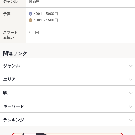
ジャンル
居酒屋
予算
4001～5000円
1001～1500円
スマート
利用可
支払い
関連リンク
ジャンル
居酒屋
エリア
創作
本八幡
駅
船橋･津田沼･市川･本八幡･中山 × 居酒屋
本八幡 × 居酒屋
市川駅
キーワード
船橋･津田沼･市川･本八幡･中山 × 創作
本八幡 × 創作
京成八幡駅
ランキング
お茶漬け
ローストビーフ
ソーセージ
うどん
ステーキ
ハンバーグ
シチュー
バーニャカウダ
鴨肉
タリアータ
牛タン
アヒージョ
本八幡駅 × 居酒屋
本八幡 × ダイニングバー・バル
本八幡駅
千葉のグルメランキング