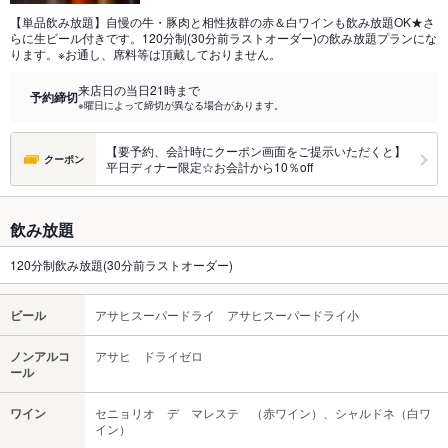
【単品飲み放題】自慢の牛・豚肉と相性抜群の赤＆白ワインも飲み放題OK★さ
らに生ビール付きです。120分制(30分前ラストオーダー)の飲み放題プランにな
ります。※お通し、席料等は頂戴しておりません。
来店日の当日21時まで
予約締切
※曜日によって締切が異なる場合があります。
【要予約、会計時にクーポン画面をご提示いただくと】
クーポン
平日ディナー限定☆お会計から10％off
飲み放題
120分制飲み放題(30分前ラストオーダー)
ビール
アサヒスーパードライ アサヒスーパードライ小
ノンアルコ
アサヒ ドライゼロ
ール
ワイン
セニョリオ デ マレステ （赤ワイン）、シャルドネ（白ワ
イン）