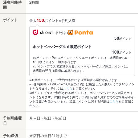
滞在可能時
2時間
間
ポイント
150
最大
ポイント×予約人数
または
50
ポイント
ホットペッパーグルメ限定ポイント
100
ポイント
※dポイント・Pontaポイント・リクルートポイントは、来店日から6～
10日後にポイント加算されます。
※ポイントプラスで加算されるホットペッパーグルメ限定ポイントは、
来店日の翌月15日頃に加算されます。
※加算ポイントは、ご予約の条件により変動する場合があります。
※一部時間帯（7:00～14:59来店の予約）は確定した人数1人につき10ポイン
トとなります。詳しくは
こちら
をご覧ください。
※ポイントプラスで加算されるポイントは、ホットペッパーグルメ限定ポイ
ントになります。対象日時の予約で、予約日が翌々月末までのご来店がポイ
ント加算の対象となります。加算ポイントに関する詳細は
こちら
をご確認く
ださい。
予約可能曜
月～日・祝日・祝前日
日
予約締切
来店日の当日21時まで