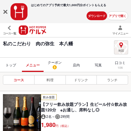
はじめてのアプリ予約で最大
1,000円分ポイントもらえる
ダウンロード
アプリで開く
コース一覧
マイメニュー
私のこだわり 肉の弥生 本八幡
クーポン
口コミ
トップ
メニュー
店内
写真
5
106
コース
料理
ドリンク
ランチ
飲み放題
【フリー飲み放題プラン】生ビール付☆飲み放
題120分 ※お通し、席料なし◎
2名～
2時間
1,980
円（税込）