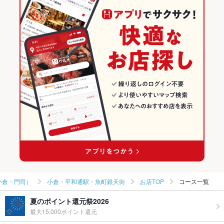
焼きうどん
和食
福岡
北九州（小倉・門司）のグルメランキング
和食全般
福岡 × 居酒屋
北九州（小倉・門司）の居酒屋ランキング
北九州（小倉・門司） × 和食
福岡 × 和風
小倉・平和通駅・魚町銀天街のグルメランキング
北九州（小倉・門司） × 和食全般
福岡 × 和食
小倉・平和通駅・魚町銀天街の居酒屋ランキング
小倉駅 × 和食
福岡 × 和食全般
小倉駅 × 和食全般
小倉・門司）
小倉・平和通駅・魚町銀天街
お店TOP
コース一覧
夏のポイント還元祭2026
最大15,000ポイント還元