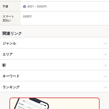
予算
4001～5000円
スマート
利用可
支払い
関連リンク
ジャンル
居酒屋
エリア
和風
小倉・平和通駅・魚町銀天街
駅
北九州（小倉・門司） × 居酒屋
小倉・平和通駅・魚町銀天街 × 居酒屋
片野駅
キーワード
北九州（小倉・門司） × 和風
小倉・平和通駅・魚町銀天街 × 和風
小倉駅
ランキング
からあげ
お茶漬け
エビ料理
刺身
あん肝
にんにく料理
フライドポテト
ソーセージ
うどん
天ぷら
チャンポン
つくね
地鶏
小倉駅 × 居酒屋
小倉・平和通駅・魚町銀天街 × 和食
平和通駅
福岡のグルメランキング
鶏皮
もつ鍋
リゾット
チャーハン
炭火焼
牛タン
パフェ
小倉駅 × 和風
小倉・平和通駅・魚町銀天街 × 和食全般
福岡の居酒屋ランキング