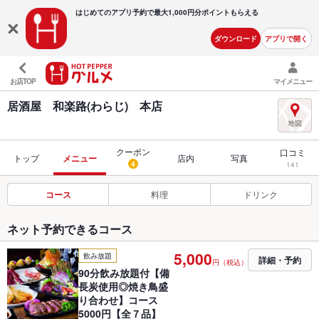
はじめてのアプリ予約で最大
1,000円分ポイントもらえる
ダウンロード
アプリで開く
お店TOP
マイメニュー
居酒屋 和楽路(わらじ) 本店
クーポン
口コミ
トップ
メニュー
店内
写真
4
141
コース
料理
ドリンク
ネット予約できるコース
5,000
飲み放題
詳細・予約
円（税込）
90分飲み放題付【備
長炭使用◎焼き鳥盛
り合わせ】コース
5000円【全７品】