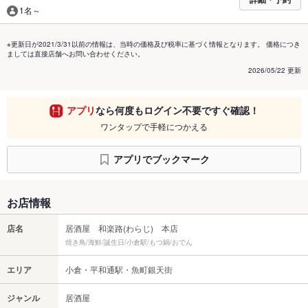
1名～
※更新日が2021/3/31以前の情報は、当時の価格及び税率に基づく情報となります。 価格につき
ましては直接店舗へお問い合わせください。
2026/05/22 更新
アプリ
なら何度もログイン不要ですぐ確認！
ワンタップで手軽につかえる
アプリでブックマーク
お店情報
店名
居酒屋 和楽路(わらじ) 本店
焼き鳥/海鮮/誕生日/小倉駅/もつ鍋/おでん
エリア
小倉・平和通駅・魚町銀天街
ジャンル
居酒屋