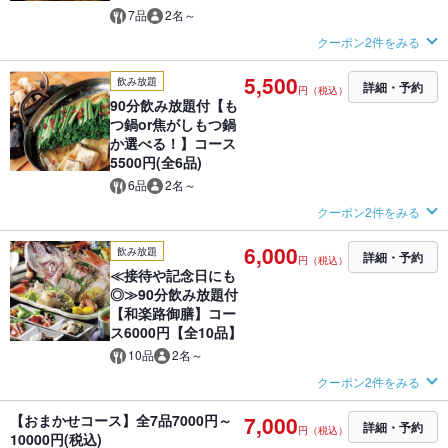
7品
2名～
クーポン2件をみる
5,500
飲み放題
詳細・予約
円（税込）
90分飲み放題付【も
つ鍋or焦がしもつ鍋
か選べる！】コース
5500円(全6品)
6品
2名～
クーポン2件をみる
6,000
飲み放題
詳細・予約
円（税込）
≪接待や記念日にも
◎≫90分飲み放題付
【和楽路御膳】コー
ス6000円【全10品】
10品
2名～
クーポン2件をみる
【おまかせコース】全7品7000円～
7,000
詳細・予約
円（税込）
10000円(税込)