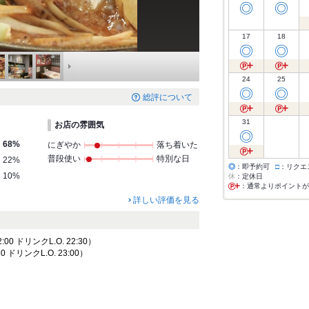
◎
◎
17
18
◎
◎
24
25
◎
◎
総評について
31
お店の雰囲気
◎
68%
にぎやか
落ち着いた
普段使い
特別な日
22%
◎
：即予約可
□
：リクエ
10%
休
：定休日
：通常よりポイントが
詳しい評価を見る
:00 ドリンクL.O. 22:30）
0 ドリンクL.O. 23:00）