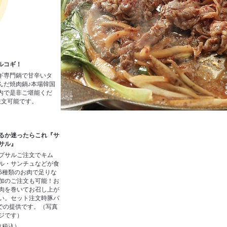
ルコギ！
ギ専門鍋で甘辛いタ
んだ焼肉鍋♪本場韓国
内で是非ご堪能くだ
注文可能です。
るか迷ったらこれ『サ
サル』
プサルご注文でキム
ル・サンチュなどが食
6種類のお肉で足りな
加のご注文も可能！お
肉を巻いてお召し上が
い。セット注文時豚バ
ｇでの提供です。（写真
ジです）
円（税込）