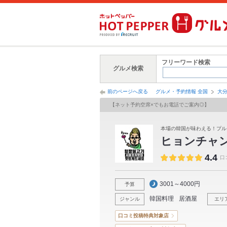
フリーワード検索
グルメ検索
前のページへ戻る
グルメ・予約情報 全国
大
【ネット予約空席×でもお電話でご案内◎】
本場の韓国が味わえる！プル
ヒョンチャ
4.4
口
3001～4000円
予算
韓国料理
居酒屋
ジャンル
エリ
口コミ投稿特典対象店