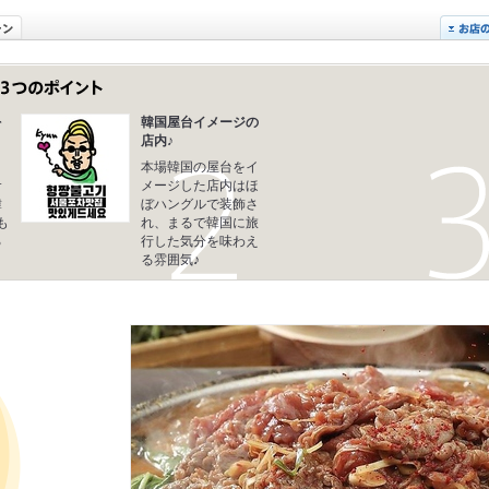
を
韓国屋台イメージの
店内♪
本場韓国の屋台をイ
サ
メージした店内はほ
韓
ぼハングルで装飾さ
も
れ、まるで韓国に旅
る
行した気分を味わえ
る雰囲気♪