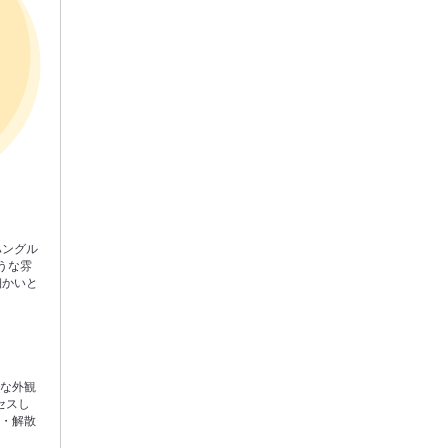
ハングル
うな雰
細かいと
レな外観
セスし
合・解散