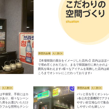
【本場韓国の屋台をイメージした店内♪】店内はほぼ
で埋め尽くされており、まるで韓国旅行に来たかのよ
囲気を味わえます♪様々なアイテムを装飾した店内は
ころまでオシャレにこだわっております♪
は半個室、手前にはカ
パッと目を引くオシャ
があり、様々なシーン
♪各公共交通機関でアク
た席をお選びいただけ
やすい好立地なので集
ラフルな照明もテンシ
しやすいのも嬉しい♪