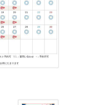
◎
◎
◎
◎
◎
19
20
21
22
23
◎
◎
◎
◎
◎
26
27
28
29
30
◎
◎
◎
◎
◎
スト予約可
TEL
：要問い合わせ
×
：予約不可
お得にたまります