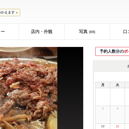
つかえます
ュー
店内・外観
写真
口
(69)
予約人数分の
ポ
月
火
3
4
10
11