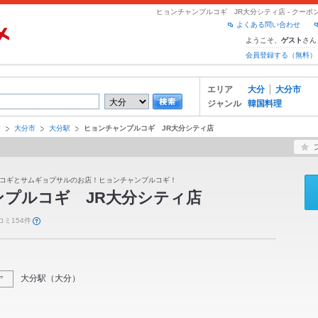
ヒョンチャンプルコギ JR大分シティ店 - クー
よくある問い合わせ
ようこそ、
さん
ゲスト
会員登録する（無料）
エリア
大分
大分市
ジャンル
韓国料理
分
大分市
大分駅
ヒョンチャンプルコギ JR大分シティ店
コギとサムギョプサルのお店！ヒョンチャンプルコギ！
ンプルコギ JR大分シティ店
コミ154件
大分駅
（
大分
）
ア