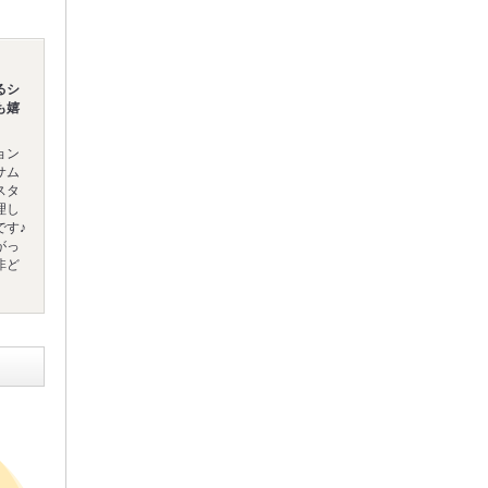
るシ
も嬉
ョン
サム
スタ
理し
です♪
がっ
非ど