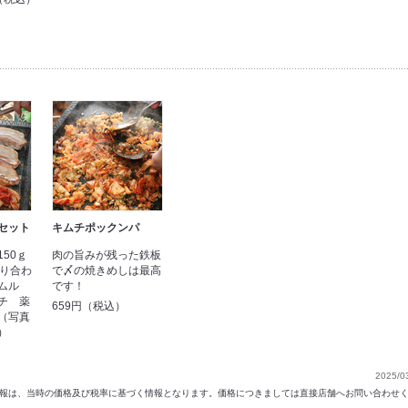
セット
キムチポックンパ
50ｇ
肉の旨みが残った鉄板
盛り合わ
で〆の焼きめしは最高
ナムル
です！
チ 薬
659円（税込）
（写真
）
2025/0
以前の情報は、当時の価格及び税率に基づく情報となります。価格につきましては直接店舗へお問い合わせ