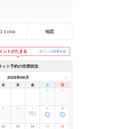
コミ
地図
(
154
)
イントがたまる
ポイント注意事項
ネット予約の空席状況
2026年08月
水
木
金
土
日
1
2
5
6
7
8
9
TEL
◎
◎
12
13
14
15
16