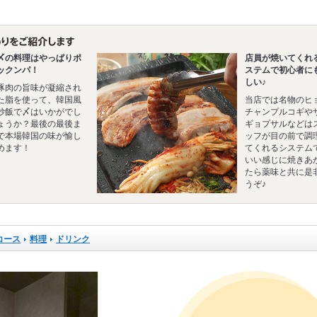
〆の料理はやっぱりポ
店員が焼いてくれ
ックンパ！
ステムで初心者に
しい♪
豚肉の旨味が凝縮され
た脂を使って、韓国風
当店では名物のヒ
炒飯で〆はいかがでし
チャンプルコギや
ょうか？最後の最後ま
ギョプサルなどは
で本場韓国の味が愉し
ッフが目の前で調
めます！
てくれるシステム
いい感じに焼きあ
たら薬味と共に是
うぞ♪
コース
料理
ドリンク