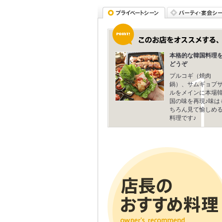
本格的な韓国料理
どうぞ
プルコギ（焼肉
鍋）、サムギョプ
ルをメインに本場
国の味を再現♪味は
ちろん見て愉しめ
料理です♪