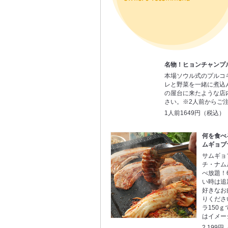
名物！ヒョンチャンプ
本場ソウル式のプルコ
レと野菜を一緒に煮込
の屋台に来たような店
さい。※2人前からご
1人前1649円（税込）
何を食べ
ムギョプ
サムギョ
チ・ナム
べ放題！
い時は追
好きなお
りくださ
ラ150
はイメー
2,199