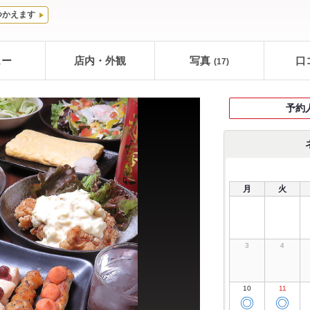
つかえます
ュー
店内・外観
写真
口
(17)
予約
月
火
3
4
10
11
◎
◎