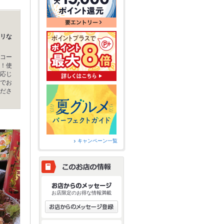
リな
コー
！使
応じ
でお
ださ
キャンペーン一覧
お店限定のお得な情報満載