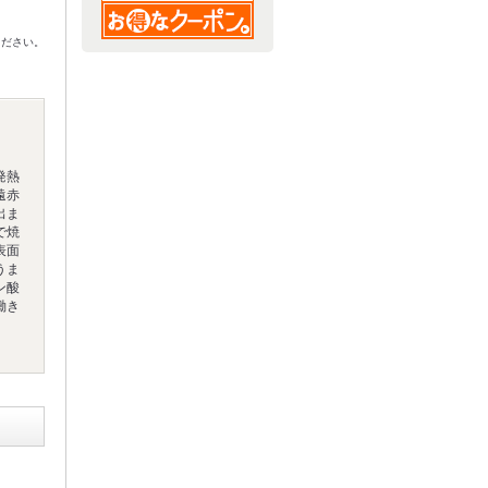
ください。
発熱
遠赤
出ま
で焼
表面
うま
ン酸
働き