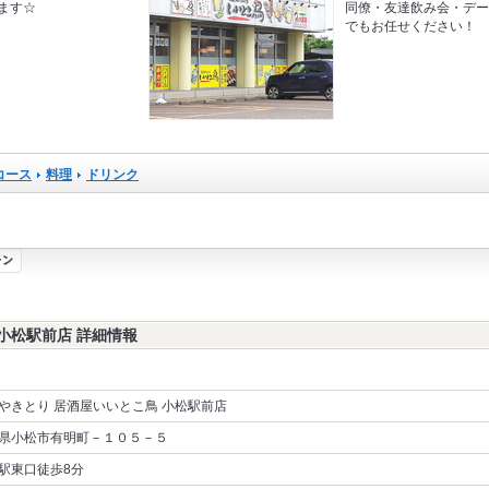
ます☆
同僚・友達飲み会・デ
でもお任せください！
コース
料理
ドリンク
小松駅前店 詳細情報
やきとり 居酒屋いいとこ鳥 小松駅前店
県小松市有明町－１０５－５
駅東口徒歩8分