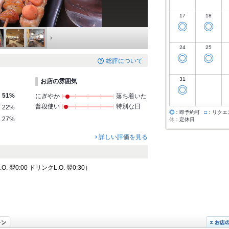
17
18
◎
◎
24
25
◎
◎
総評について
31
お店の雰囲気
◎
51%
にぎやか
落ち着いた
普段使い
特別な日
22%
◎
：即予約可
□
：リクエ
27%
休
：定休日
詳しい評価を見る
 翌0:00 ドリンクL.O. 翌0:30）