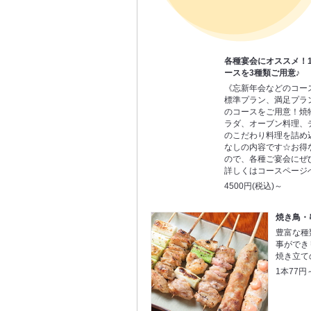
各種宴会にオススメ！1
ースを3種類ご用意♪
《忘新年会などのコー
標準プラン、満足プラ
のコースをご用意！焼
ラダ、オーブン料理、
のこだわり料理を詰め
なしの内容です☆お得
ので、各種ご宴会にぜ
詳しくはコースページ
4500円(税込)～
焼き鳥・
豊富な種
事ができ
焼き立て
1本77円