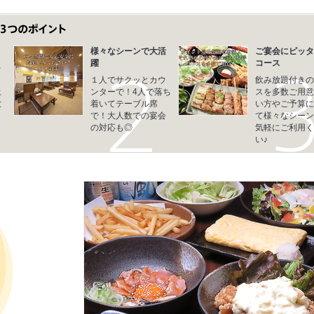
様々なシーンで大活
ご宴会にピッタ
躍
コース
を
１人でサクッとカウ
飲み放題付きの
上
ンターで！4人で落ち
スを多数ご用意
致
着いてテーブル席
い方やご予算に
で！大人数での宴会
て様々なシーン
の対応も◎
気軽にご利用く
い♪