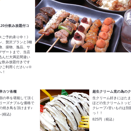
20分飲み放題付コ
スご予約承り中！》
ン、贅沢プランと3種
物、揚物、逸品、サ
デザートまで、当店
込んだ大満足間違い
な飲み放題付きです
ひご利用ください♪※
へ！
串カツ各種
超生クリーム党の為の
類の串を堪能して頂く
生クリーム好きにはた
リーズナブルな価格で
ほどの生クリームトッ
の焼き鳥を頂けます♪
クレープ♪甘いものは別
っ！！
～(税込)
825円（税込）