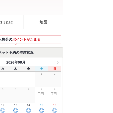
コミ
地図
(
126
)
人数分の
ポイントがたまる
ネット予約の空席状況
2026年08月
水
木
金
土
日
1
2
5
6
7
8
9
TEL
TEL
12
13
14
15
16
◎
◎
◎
◎
◎