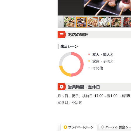
来店シーン
友人・知人と
家族・子供と
その他
月～日、祝日、祝前日: 17:00～翌1:00 （料理L.O.
定休日：
不定休