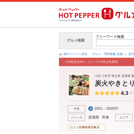
フリーワード検索
グルメ検索
前のページへ戻る
グルメ・予約情報 全国
石
小松駅徒歩8分｜コスパ◎の焼き鳥酒場
小松 小松市 焼き鳥 居酒屋 宴
炭火やきとり
4.3
口
2001～3000円
予算
居酒屋
和食
ジャンル
エリア
口コミ投稿特典対象店