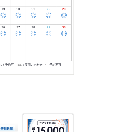
19
20
21
22
23
◎
◎
◎
◎
◎
26
27
28
29
30
◎
◎
◎
◎
◎
スト予約可
TEL
：要問い合わせ
×
：予約不可