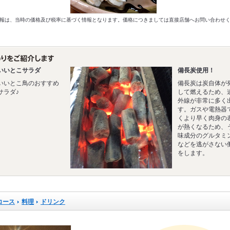
以前の情報は、当時の価格及び税率に基づく情報となります。価格につきましては直接店舗へお問い合わせ
いいとこサラダ
備長炭使用！
いいとこ鳥のおすすめ
備長炭は炭自体が
サラダ♪
して燃えるため、
外線が非常に多く
す。ガスや電熱器
くより早く肉身の
が熱くなるため、
味成分のグルタミ
などを逃がさない
をします。
コース
料理
ドリンク