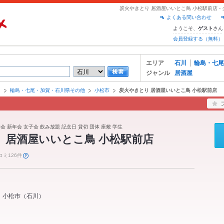
炭火やきとり 居酒屋いいとこ鳥 小松駅前店 
よくある問い合わせ
ようこそ、
さん
ゲスト
会員登録する（無料）
エリア
石川
輪島・七尾
ジャンル
居酒屋
川
輪島・七尾・加賀・石川県その他
小松市
炭火やきとり 居酒屋いいとこ鳥 小松駅前店
会 新年会 女子会 飲み放題 記念日 貸切 団体 座敷 学生
 居酒屋いいとこ鳥 小松駅前店
コミ126件
小松市
（
石川
）