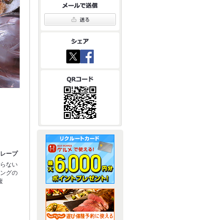
クレープ
まらない
ピングの
腹