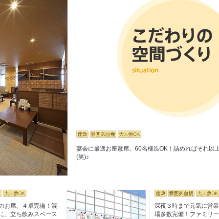
宴会に最適お座敷席。60名様迄OK！詰めればそれ以上
(笑)♪
のお席。４卓完備！混
深夜３時まで元気に営
に、立ち飲みスペース
場多数完備！ファミリ