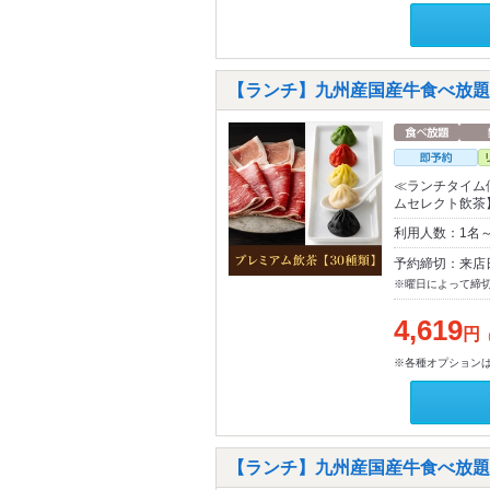
【ランチ】九州産国産牛食べ放題
≪ランチタイム
ムセレクト飲茶
利用人数：1名
予約締切：来店
※曜日によって締
4,619
円
※各種オプション
【ランチ】九州産国産牛食べ放題