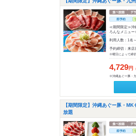
【期間限定】沖縄あぐー豚・九州
≪期間限定≫沖
ろんなメニュー
利用人数：1名
予約締切：来店
※曜日によって締
4,729
円
※沖縄あぐー豚・
【期間限定】沖縄あぐー豚・MK
放題