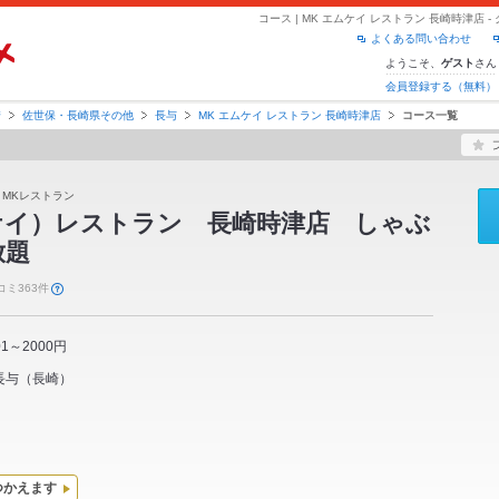
コース | MK エムケイ レストラン 長崎時津店
よくある問い合わせ
ようこそ、
さん
ゲスト
会員登録する（無料）
崎
佐世保・長崎県その他
長与
MK エムケイ レストラン 長崎時津店
コース一覧
 MKレストラン
ケイ）レストラン 長崎時津店 しゃぶ
放題
コミ363件
01～2000円
長与
（
長崎
）
つかえます