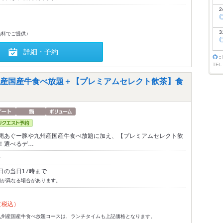
2
3
料でご提供♪
詳細・予約
◎
：
TEL
産国産牛食べ放題＋【プレミアムセレクト飲茶】食
縄あぐー豚や九州産国産牛食べ放題に加え、【プレミアムセレクト飲
！選べるデ…
～
日の当日17時まで
切が異なる場合があります。
（税込）
九州産国産牛食べ放題コースは、ランチタイムも上記価格となります。