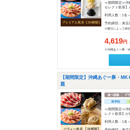
≪期間限定≫沖
セレクト飲茶】
利用人数：1名
予約締切：来店
※曜日によって締
4,619
円
※沖縄あぐー豚・
【期間限定】沖縄あぐー豚・MK
題
≪期間限定≫沖
レクト飲茶】が
利用人数：1名
予約締切：来店