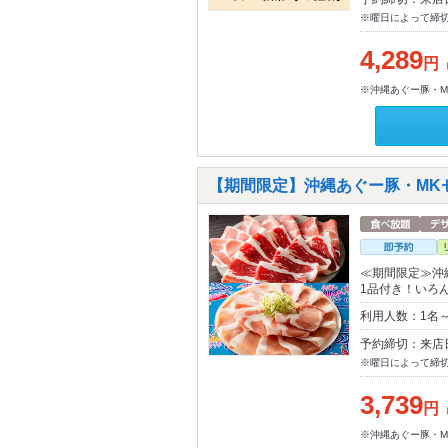
※曜日によって締
4,289
円
※沖縄あぐー豚・
【期間限定】沖縄あぐー豚・MK
≪期間限定≫沖
1品付き！いろ
利用人数：1名
予約締切：来店
※曜日によって締
3,739
円
※沖縄あぐー豚・