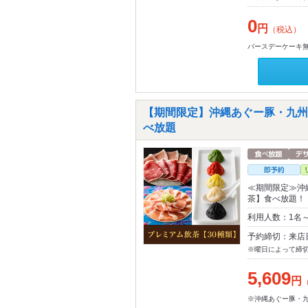
0
円
（税込）
バースデーケーキ無
【期間限定】沖縄あぐー豚・九州
べ放題
≪期間限定≫沖
茶】食べ放題！
利用人数：1名
予約締切：来店
※曜日によって締
5,609
円
※沖縄あぐー豚・