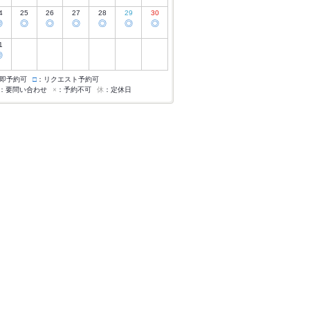
4
25
26
27
28
29
30
◎
◎
◎
◎
◎
◎
◎
1
◎
即予約可
□
：リクエスト予約可
：要問い合わせ
×
：予約不可
休
：定休日