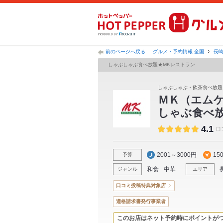
前のページへ戻る
グルメ・予約情報 全国
長
しゃぶしゃぶ食べ放題★MKレストラン
しゃぶしゃぶ・飲茶食べ放題
ＭＫ（エム
しゃぶ食べ
4.1
口
2001～3000円
15
予算
和食
中華
ジャンル
エリア
口コミ投稿特典対象店
適格請求書発行事業者
このお店はネット予約時にポイントが