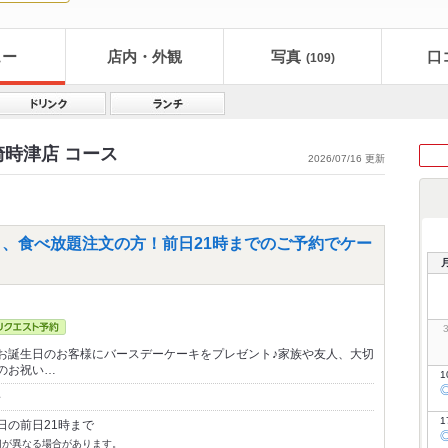
ュー
店内・外観
写真
口
(109)
崎時津店 コース
2026/07/16 更新
日、食べ放題注文の方！前日21時までのご予約でケー
お誕生日のお客様にバースデーケーキをプレゼント♪家族や友人、大切
のお祝い…
1
～
1
日の前日21時まで
切が異なる場合があります。