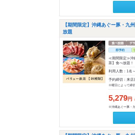
【期間限定】沖縄あぐー豚・九州
放題
≪期間限定≫沖
茶】食べ放題！
利用人数：1名
予約締切：来店
※曜日によって締
5,279
円
※沖縄あぐー豚・