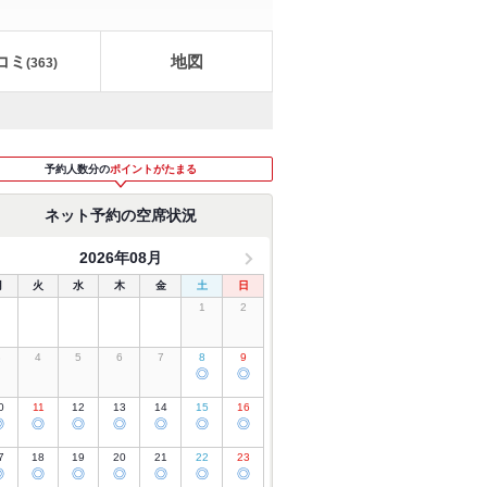
コミ
地図
(
363
)
予約人数分の
ポイントがたまる
ネット予約の空席状況
2026年08月
月
火
水
木
金
土
日
1
2
3
4
5
6
7
8
9
◎
◎
0
11
12
13
14
15
16
◎
◎
◎
◎
◎
◎
◎
7
18
19
20
21
22
23
◎
◎
◎
◎
◎
◎
◎