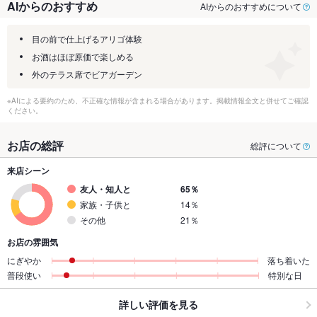
AIからのおすすめ
AIからのおすすめについて
目の前で仕上げるアリゴ体験
お酒はほぼ原価で楽しめる
外のテラス席でビアガーデン
※AIによる要約のため、不正確な情報が含まれる場合があります。掲載情報全文と併せてご確認
ください。
お店の総評
総評について
来店シーン
友人・知人と
65％
家族・子供と
14％
その他
21％
お店の雰囲気
にぎやか
落ち着いた
普段使い
特別な日
詳しい評価を見る