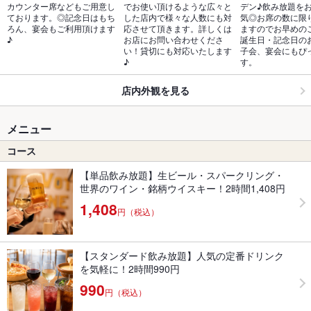
カウンター席などもご用意し
でお使い頂けるような広々と
デン♪飲み放題を
ております。◎記念日はもち
した店内で様々な人数にも対
気◎お席の数に限
ろん、宴会もご利用頂けます
応させて頂きます。詳しくは
ますのでお早めの
♪
お店にお問い合わせくださ
誕生日・記念日の
い！貸切にも対応いたします
子会、宴会にもぴ
♪
す。
店内外観を見る
メニュー
コース
【単品飲み放題】生ビール・スパークリング・
世界のワイン・銘柄ウイスキー！2時間1,408円
1,408
円（税込）
【スタンダード飲み放題】人気の定番ドリンク
を気軽に！2時間990円
990
円（税込）