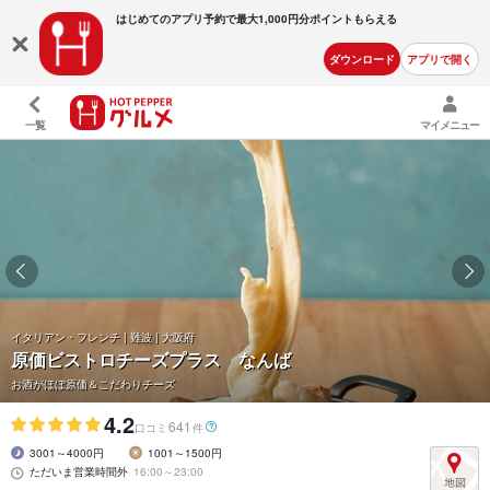
はじめてのアプリ予約で最大
1,000円分ポイントもらえる
ダウンロード
アプリで開く
一覧
マイメニュー
イタリアン・フレンチ | 難波 | 大阪府
原価ビストロチーズプラス なんば
お酒がほぼ原価＆こだわりチーズ
4.2
641
口コミ
件
3001～4000円
1001～1500円
ただいま営業時間外
16:00～23:00