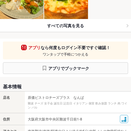
すべての写真を見る
アプリ
なら何度もログイン不要ですぐ確認！
ワンタップで手軽につかえる
アプリでブックマーク
基本情報
店名
原価ビストロチーズプラス なんば
難波 チーズ 女子会 誕生日 記念日 イタリアン 個室 飲み放題 ランチ 肉 ワイ
ン バル
住所
大阪府大阪市中央区難波千日前1-8
南海難波(南海)駅東出口より徒歩約5分/大阪メトロ御堂筋線なん