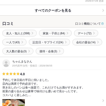
2026/07/29 更新
すべてのクーポンを見る
口コミ
口コミ機能について
友人・知人と(398)
家族・子供と(84)
デート(72)
一人で(43)
記念日・サプライズ(24)
会社の宴会(14)
大人数の宴会(3)
接待・会食(3)
ちゃんまなさん
20代前半/女性・投稿日：2026/08/05
4.0
予約して休日前の平日に伺いました。
店内は満席で予約必須です。
突き出しのパンは食べ放題で、これだけでもお酒がすすみます。
前菜の盛り合わせは豪華で味付けも濃いめで良かったです。
コスパよく楽しみた…