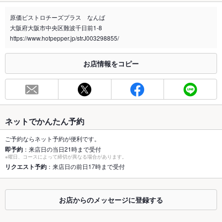
禁煙・喫煙
全席禁煙
原価ビストロチーズプラス なんば
喫煙専用室
なし
大阪府大阪市中央区難波千日前1-8
https://www.hotpepper.jp/strJ003298855/
※2020年4月1日～受動喫煙対策に関する法律が施行されています。正しい情報はお店へお問い
合わせください。
お店情報をコピー
お席
総席数
40席(テーブル・ソファー席・カップルシートご用意しておりま
す。)
最大宴会収
40人(貸切30名様以上から承ります。)
容人数
ネットでかんたん予約
個室
なし
ご予約ならネット予約が便利です。
即予約
：来店日の当日21時まで受付
※曜日、コースによって締切が異なる場合があります。
座敷
なし ：申し訳ございません。ご用意ございません。
リクエスト予約
：来店日の前日17時まで受付
掘りごたつ
なし ：申し訳ございません。ご用意ございません。
カウンター
なし
お店からのメッセージに登録する
ソファー
なし