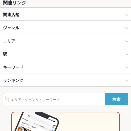
関連リンク
テラス席
なし ：お外にもお席ございます。
関連店舗
貸切
貸切不可 ：貸切30名様以上から承ります。
原価ビストロチーズプラス
ジャンル
設備
イタリアン・フレンチ
エリア
Wi-Fi
未確認
イタリアン
難波
駅
バリアフリ
なし ：何かございましたらお声がけください♪
ー
心斎橋・なんば・南船場・堀江 × イタリアン・フレンチ
難波 × イタリアン・フレンチ
大阪難波駅
キーワード
駐車場
なし ：申し訳ございません。ご用意ございません。
心斎橋・なんば・南船場・堀江 × イタリアン
難波 × イタリアン
なんば駅
ランキング
エビ料理
カニ料理
フライドポテト
チョリソー
おでん
レバー
その他設備
外の喫煙ブースでの喫煙をお願い致します。
ステーキ
リゾット
グラタン
パスタ
カルボナーラ
ペペロンチーノ
難波駅 × イタリアン・フレンチ
難波 × 居酒屋
難波駅
大阪のグルメランキング
その他
検索
ジェノベーゼ
ボロネーゼ
ピザ
小籠包
麻婆豆腐
牛タン
ケーキ
飲み放題
あり ：飲み放題ご用意しております♪
難波駅 × イタリアン
難波 × 洋・和洋・各国料理・その他
大阪のイタリアン・フレンチランキング
デザート
チーズフォンデュ
アヒージョ
生ハム
シカゴピザ
食べ放題
なし ：申し訳ございません。ご用意ございません。
居酒屋
大阪
大阪のイタリアンランキング
チーズケーキ
お酒
カクテル充実、焼酎充実、ワイン充実