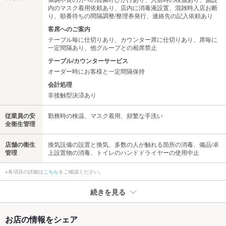
内のマスク着用依頼あり、店内に消毒液設置、混雑時入店お断
り、順番待ちの間隔調整/整理券発行、連絡先の記入依頼あり
客席へのご案内
テーブル毎に仕切りあり、カウンター席に仕切りあり、席毎に
一定間隔あり、他グループとの相席禁止
テーブル/カウンターサービス
オーダー時にお客様と一定間隔保持
会計処理
非接触型決済あり
従業員の安
勤務時の検温、マスク着用、頻繁な手洗い
全衛生管理
店舗の衛生
換気設備の設置と換気、多数の人が触れる箇所の消毒、備品/卓
管理
上設置物の消毒、トイレのハンドドライヤーの使用中止
※各項目の詳細は
こちら
をご確認ください。
続きを見る
たばこ
お店の情報をシェア