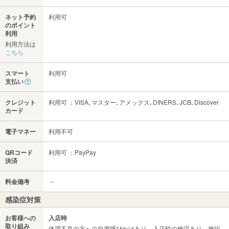
ネット予約
利用可
のポイント
利用
利用方法は
こちら
スマート
利用可
支払い
クレジット
利用可 ：VISA､マスター､アメックス､DINERS､JCB､Discover
カード
電子マネー
利用不可
QRコード
利用可 ：PayPay
決済
料金備考
－
感染症対策
お客様への
入店時
取り組み
体調不良の方への自粛呼びかけあり、入店時の検温あり、施設