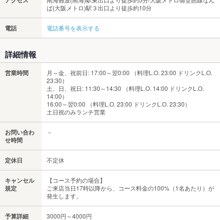
アクセス
ば(大阪メトロ)駅３出口より徒歩約10分
電話
電話番号を表示する
詳細情報
営業時間
月～金、祝前日: 17:00～翌0:00 （料理L.O. 23:00 ドリンクL.O.
23:30）
土、日、祝日: 11:30～14:30 （料理L.O. 14:00 ドリンクL.O.
14:00）
16:00～翌0:00 （料理L.O. 23:00 ドリンクL.O. 23:30）
土日祝のみランチ営業
お問い合わ
－
せ時間
定休日
不定休
キャンセル
【コース予約の場合】
規定
ご来店当日17時以降から、コース料金の100%（1名あたり）が
発生します。
予算詳細
3000円～4000円