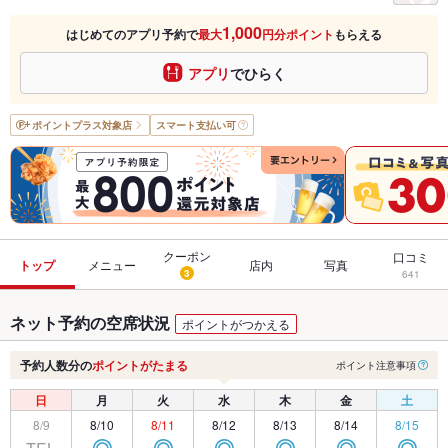
1,000
はじめてのアプリ予約で
最大
円分ポイント
もらえる
アプリ
でひらく
ポイントプラス
対象店
スマート支払い可
クーポン
口コミ
トップ
メニュー
店内
写真
3
641
ネット予約の空席状況
ポイントがつかえる
予約人数分の
ポイントがたまる
ポイント注意事項
日
月
火
水
木
金
土
8/9
8/10
8/11
8/12
8/13
8/14
8/15