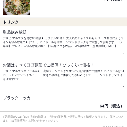
ドリンク
単品飲み放題
アサヒ マルエフを含む80種類★ カクテル30種！ 大人気のチャミスルも☆ チーズ料理に合うワ
インも飲み放題で♪ サワー、ハイボールも充実 、ソフトドリンクもご用意しております。 【2
時間】 プレミアム飲み放題990円 【1名様につき2品以上の料理注文・別途お通し550円】
‐
お酒はすべてほぼ原価でご提供！びっくりの価格！
アサヒ マルエフ生ビールから、高級シャンパンまですべてほぼ原価でご提供！ ハイボールは64
円、レモンサワーは75円、、、驚きの価格をご体験ください♪ そして、、、ソフトドリンクは
ほぼ1円で☆
‐
ブラックニッカ
64円（税込）
※更新日が2021/3/31以前の情報は、当時の価格及び税率に基づく情報となります。 価格につき
ましては直接店舗へお問い合わせください。