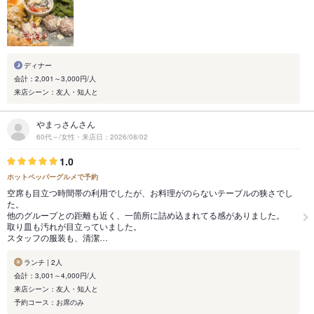
ディナー
会計：2,001～3,000円/人
来店シーン：友人・知人と
やまっさんさん
60代～/女性・来店日：2026/08/02
1.0
ホットペッパーグルメで予約
空席も目立つ時間帯の利用でしたが、お料理がのらないテーブルの狭さでし
た。
他のグループとの距離も近く、一箇所に詰め込まれてる感がありました。
取り皿も汚れが目立っていました。
スタッフの服装も、清潔…
ランチ | 2人
会計：3,001～4,000円/人
来店シーン：友人・知人と
予約コース：お席のみ