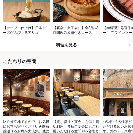
【テーブル仕上げ】日本1チ
【宴会・女子会に】全8品×2
【肉料理】厳選牛
ーズがのび～るアリゴ
時間飲み放題付きコース
ーキ 赤ワインソー
料理を見る
こだわりの空間
駅近好立地ですので、お気軽
【貸し切り・宴会にも◎】貸
4名様～6名様ほど
にお立ち寄りください★解放
切利用、各種ご宴会にもご利
ただける広いお席
感溢れるお席が大人気。他に
用いただける空間♪45名様ま
す。外のテラス席