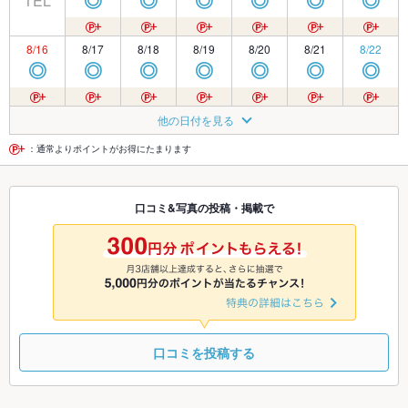
TEL
◎
◎
◎
◎
◎
◎
8/16
8/17
8/18
8/19
8/20
8/21
8/22
◎
◎
◎
◎
◎
◎
◎
8/23
8/24
8/25
8/26
8/27
8/28
8/29
他の日付を見る
◎
◎
◎
◎
◎
◎
◎
：通常よりポイントがお得にたまります
8/30
8/31
9/1
9/2
9/3
9/4
9/5
口コミ&写真の投稿・掲載で
◎
◎
◎
◎
◎
◎
◎
9/6
9/7
9/8
9/9
9/10
9/11
9/12
◎
◎
◎
◎
◎
◎
◎
口コミを投稿する