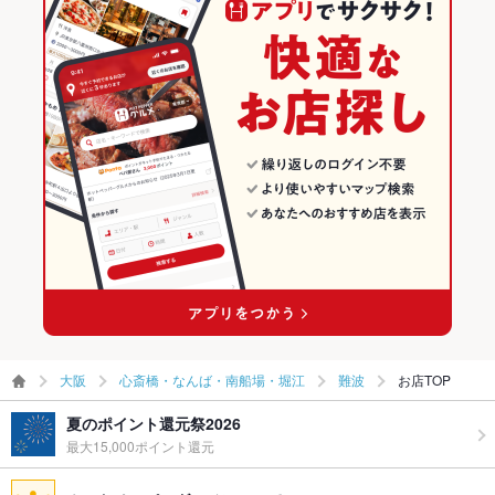
洋・和洋・各国料理・その他
大阪 × イタリアン・フレンチ
心斎橋・なんば・南船場・堀江のグルメランキング
お子様連れ
お子様連れOK ：何かございましたらお声がけください♪
心斎橋・なんば・南船場・堀江のイタリアン・フレンチランキン
心斎橋・なんば・南船場・堀江 × 居酒屋
大阪 × イタリアン
グ
ウェディン
何かございましたらお声がけください♪
グパーティ
心斎橋・なんば・南船場・堀江 × 洋・和洋・各国料理・その他
大阪 × 居酒屋
ー二次会
心斎橋・なんば・南船場・堀江のイタリアンランキング
難波駅 × 居酒屋
大阪 × 洋・和洋・各国料理・その他
お祝い・サ
可
難波のグルメランキング
プライズ対
応
難波駅 × 洋・和洋・各国料理・その他
難波のイタリアン・フレンチランキング
備考
何かございましたらお声がけください♪
難波のイタリアンランキング
大阪
心斎橋・なんば・南船場・堀江
難波
お店TOP
夏のポイント還元祭2026
最大15,000ポイント還元