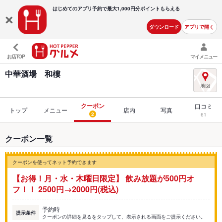
はじめてのアプリ予約で最大
1,000円分ポイントもらえる
ダウンロード
アプリで開く
お店TOP
マイメニュー
中華酒場 和樓
クーポン
口コミ
トップ
メニュー
店内
写真
2
61
クーポン一覧
クーポンを使ってネット予約できます
【お得！月・水・木曜日限定】 飲み放題が500円オ
フ！！ 2500円→2000円(税込)
予約時
提示条件
クーポンの詳細を見るをタップして、表示される画面をご提示ください。