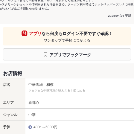
※クーポンは予告なく内容を変更・終了・延長する可能性があります。
※スクリーンショットや印刷をされた場合を含め、クーポン利用時点でホットペッパーグルメに掲載
がないものはご利用いただけません。
2025/04/24 更新
アプリ
なら何度もログイン不要ですぐ確認！
ワンタップで手軽につかえる
アプリでブックマーク
お店情報
店名
中華酒場 和樓
さまざまな中華料理が味わえる！楽しめる
エリア
新都心
ジャンル
中華
予算
4001～5000円