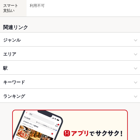
スマート
利用不可
支払い
関連リンク
ジャンル
中華
エリア
中華全般
新都心
駅
那覇 × 中華
新都心 × 中華
おもろまち駅
キーワード
那覇 × 中華全般
新都心 × 中華全般
ランキング
からあげ
エビ料理
カキ料理・オイスター
焼きそば
点心
餃子
水餃子
小籠包
焼売
チャーハン
麻婆豆腐
酢豚
エビチリ
おもろまち駅 × 中華
沖縄
沖縄のグルメランキング
杏仁豆腐
生春巻き
デザート
台湾まぜそば
担々麺
おもろまち駅 × 中華全般
沖縄 × 中華
沖縄の中華ランキング
沖縄 × 中華全般
沖縄の中華全般ランキング