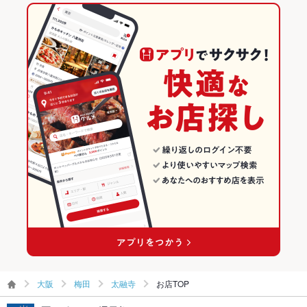
その他
大阪 × フレンチ
大阪のフレンチランキング
飲み放題
あり ：お席の希望なんなりとお店までご連絡下さい
梅田のグルメランキング
食べ放題
なし ：食べ放題に負けないボリュームをご用意しております。
梅田のイタリアン・フレンチランキング
お酒
ワイン充実
梅田のフレンチランキング
お子様連れ
お子様連れ歓迎 ：お席の希望なんなりとお店までご連絡下さい
太融寺のグルメランキング
ウェディン
不明点等、お気軽に店舗へご連絡ください。
グパーティ
ー二次会
お祝い・サ
可
プライズ対
応
備考
サプライズや誕生日パーティなどお気軽にお問い合わせくださ
いませ。
大阪
梅田
太融寺
お店TOP