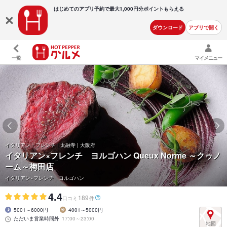
はじめてのアプリ予約で最大
1,000円分ポイントもらえる
ダウンロード
アプリで開く
一覧
マイメニュー
イタリアン・フレンチ | 太融寺 | 大阪府
イタリアン×フレンチ ヨルゴハン Queux Norme ～クゥノ
ーム～梅田店
イタリアン×フレンチ ヨルゴハン
4.4
189
口コミ
件
5001～6000円
4001～5000円
ただいま営業時間外
17:00～23:00