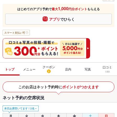
1,000
はじめてのアプリ予約で
最大
円分ポイント
もらえる
アプリ
でひらく
スマート支払い可
クーポン
口コミ
トップ
メニュー
店内
写真
2
189
このお店はネット予約時に
ポイントがつかえます
ネット予約の空席状況
本日お席空いてます！2名～
月
火
水
木
金
土
日