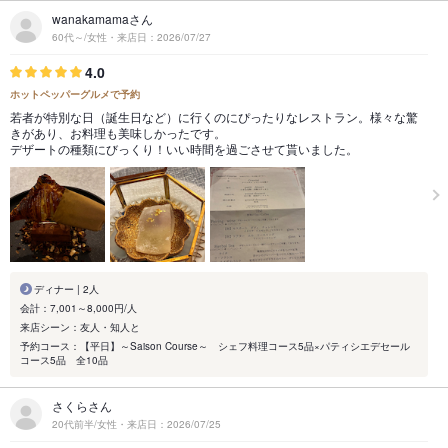
wanakamamaさん
60代～/女性・来店日：2026/07/27
4.0
ホットペッパーグルメで予約
若者が特別な日（誕生日など）に行くのにぴったりなレストラン。様々な驚
きがあり、お料理も美味しかったです。
デザートの種類にびっくり！いい時間を過ごさせて貰いました。
ディナー | 2人
会計：7,001～8,000円/人
来店シーン：友人・知人と
予約コース：【平日】～Saison Course～ シェフ料理コース5品×パティシエデセール
コース5品 全10品
さくらさん
20代前半/女性・来店日：2026/07/25