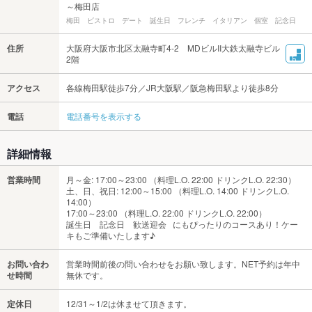
～梅田店
梅田 ビストロ デート 誕生日 フレンチ イタリアン 個室 記念日
住所
大阪府大阪市北区太融寺町4-2 MDビルII大鉄太融寺ビル
2階
アクセス
各線梅田駅徒歩7分／JR大阪駅／阪急梅田駅より徒歩8分
電話
電話番号を表示する
詳細情報
営業時間
月～金: 17:00～23:00 （料理L.O. 22:00 ドリンクL.O. 22:30）
土、日、祝日: 12:00～15:00 （料理L.O. 14:00 ドリンクL.O.
14:00）
17:00～23:00 （料理L.O. 22:00 ドリンクL.O. 22:00）
誕生日 記念日 歓送迎会 にもぴったりのコースあり！ケー
キもご準備いたします♪
お問い合わ
営業時間前後の問い合わせをお願い致します。NET予約は年中
せ時間
無休です。
定休日
12/31～1/2は休ませて頂きます。