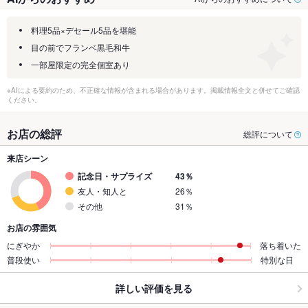
料理5品×デセール5品を堪能
目の前でフランベ黒毛和牛
一部屋限定の完全個室あり
※AIによる要約のため、不正確な情報が含まれる場合があります。掲載情報全文と併せてご確認
ください。
お店の総評
総評について
来店シーン
記念日・サプライズ
43％
友人・知人と
26％
その他
31％
お店の雰囲気
にぎやか
落ち着いた
普段使い
特別な日
詳しい評価を見る