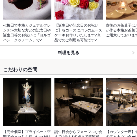
≪梅田で本格カジュアルフレ
【誕生日や記念日のお祝い
食後のお茶菓子は
ンチ≫大切な方との記念日や
に】各コースにバラのムース
が作る本格お茶菓
誕生日等のお祝いは「ヨルゴ
ケーキお作りいたします♪単
ご用意しておりま
ハン　クゥノーム」で♪
品でのご利用も可能です♪
料理を見る
こだわりの空間
【完全個室】プライベート空
誕生日会からフォーマルな会
【カウンター席】最
間でゆったりお使いいただけ
まで♪最大8名様まで収容可
の広々カウンター