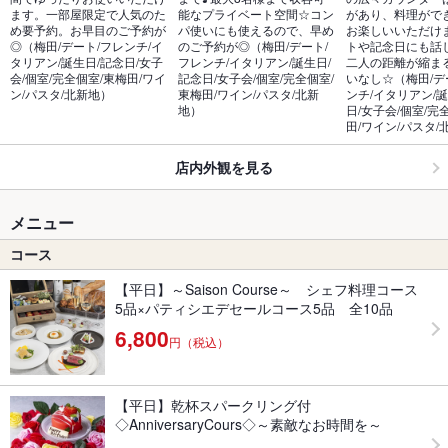
ます。一部屋限定で人気のた
能なプライベート空間☆コン
があり、料理がで
め要予約。お早目のご予約が
パ使いにも使えるので、早め
お楽しいいただけ
◎（梅田/デート/フレンチ/イ
のご予約が◎（梅田/デート/
トや記念日にも話
タリアン/誕生日/記念日/女子
フレンチ/イタリアン/誕生日/
二人の距離が縮ま
会/個室/完全個室/東梅田/ワイ
記念日/女子会/個室/完全個室/
いなし☆（梅田/デ
ン/パスタ/北新地）
東梅田/ワイン/パスタ/北新
ンチ/イタリアン/誕
地）
日/女子会/個室/完
田/ワイン/パスタ/
店内外観を見る
メニュー
コース
【平日】～Saison Course～ シェフ料理コース
5品×パティシエデセールコース5品 全10品
6,800
円（税込）
【平日】乾杯スパークリング付
◇AnniversaryCours◇～素敵なお時間を～