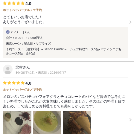
4.0
ホットペッパーグルメで予約
とてもいいお店でした！
ありがとうございました。
ディナー | 2人
会計：9,001～10,000円/人
来店シーン：記念日・サプライズ
予約コース：【週末2部】～Saison Course～ シェフ料理コース5品×パティシエデセー
ルコース5品 全10品
北村さん
30代前半/女性・来店日：2026/07/17
4.0
ホットペッパーグルメで予約
メロンのガスパチョやフォアグラとチョコレートのパイなど普通では考えに
くい料理でしたがこれが大変美味しく感動しました。そのほかの料理も目で
楽しめ、口で楽しめるお料理でとても美味しかったです。