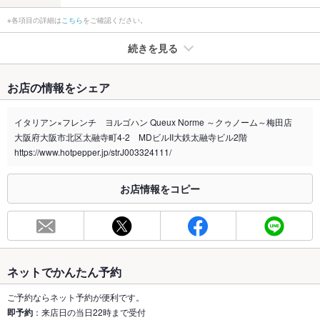
※各項目の詳細は
こちら
をご確認ください。
続きを見る
たばこ
お店の情報をシェア
禁煙・喫煙
全席禁煙
イタリアン×フレンチ ヨルゴハン Queux Norme ～クゥノーム～梅田店
喫煙専用室
あり
大阪府大阪市北区太融寺町4-2 MDビルII大鉄太融寺ビル2階
https://www.hotpepper.jp/strJ003324111/
※2020年4月1日～受動喫煙対策に関する法律が施行されています。正しい情報はお店へお問い
合わせください。
お店情報をコピー
お席
総席数
40席(最大人数は若干の前後あります。)
最大宴会収
40人(最大人数は若干の前後あります。)
容人数
ネットでかんたん予約
個室
あり
ご予約ならネット予約が便利です。
即予約
：来店日の当日22時まで受付
座敷
なし ：申し訳ございません。ご用意がございません