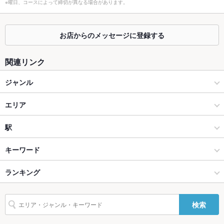
※曜日、コースによって締切が異なる場合があります。
掘りごたつ
なし ：申し訳ございません。ご用意がございません
お店からのメッセージに登録する
カウンター
あり
ソファー
なし ：申し訳ございません。ご用意がございません
関連リンク
テラス席
なし ：申し訳ございません。ご用意がございません
ジャンル
貸切
貸切可 ：20名様～可能
イタリアン・フレンチ
エリア
設備
フレンチ
太融寺
駅
Wi-Fi
未確認
梅田 × イタリアン・フレンチ
太融寺 × イタリアン・フレンチ
大阪駅
キーワード
バリアフリ
なし ：スタッフが心を込めてご対応させていただきます。
ー
梅田 × フレンチ
太融寺 × フレンチ
東梅田駅
ランキング
デザート
駐車場
なし ：お近くのコインパーキングをご利用下さい。お酒を飲ま
れる場合はお車でのお越しをご遠慮下さい
大阪梅田駅 × イタリアン・フレンチ
大阪
大阪梅田駅
大阪のグルメランキング
検索
その他設備
最新の調理技術や機械を使用したお料理をお楽しみいただけま
大阪梅田駅 × フレンチ
大阪 × イタリアン・フレンチ
大阪のイタリアン・フレンチランキング
す。