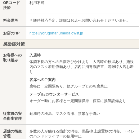
QRコード
利用不可
決済
料金備考
＊随時対応予定。詳細はお店へお問い合わせくださいませ。
お店のHP
https://yorugohanumeda.owst.jp
感染症対策
お客様への
入店時
取り組み
体調不良の方への自粛呼びかけあり、入店時の検温あり、施設
内のマスク着用依頼あり、店内に消毒液設置、混雑時入店お断
り
客席へのご案内
席毎に一定間隔あり、他グループとの相席禁止
テーブル/カウンターサービス
オーダー時にお客様と一定間隔保持、個室に換気設備あり
従業員の安
勤務時の検温、マスク着用、頻繁な手洗い
全衛生管理
店舗の衛生
多数の人が触れる箇所の消毒、備品/卓上設置物の消毒、トイレ
管理
のハンドドライヤーの使用中止