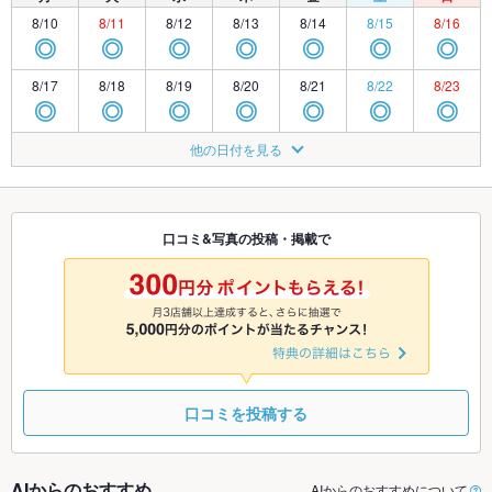
8/10
8/11
8/12
8/13
8/14
8/15
8/16
◎
◎
◎
◎
◎
◎
◎
8/17
8/18
8/19
8/20
8/21
8/22
8/23
◎
◎
◎
◎
◎
◎
◎
8/24
8/25
8/26
8/27
8/28
8/29
8/30
他の日付を見る
◎
◎
◎
◎
◎
◎
◎
8/31
9/1
9/2
9/3
9/4
9/5
9/6
◎
◎
◎
◎
◎
◎
◎
口コミ&写真の投稿・掲載で
9/7
9/8
9/9
9/10
9/11
9/12
9/13
◎
◎
◎
◎
◎
◎
◎
口コミを投稿する
AIからのおすすめ
AIからのおすすめについて