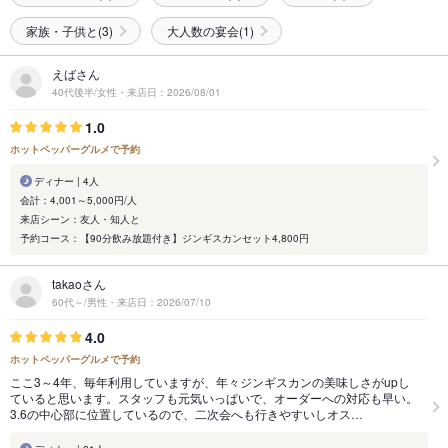
家族・子供と(3)
大人数の宴会(1)
えばさん
40代後半/女性・来店日：2026/08/01
1.0
ホットペッパーグルメで予約
ディナー | 4人
会計：4,001～5,000円/人
来店シーン：友人・知人と
予約コース：【90分飲み放題付き】ジンギスカンセット4,800円
takaoさん
60代～/男性・来店日：2026/07/10
4.0
ホットペッパーグルメで予約
ここ3～4年、毎年利用していますが、年々ジンギスカンの美味しさがupし
ていると思います。スタッフも元気いっぱいで、オーダーへの対応も早い。
3.6の中心部に位置しているので、二次会へも行きやすいしオス…