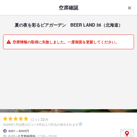
はじめてのアプリ予約で最大
1,000円分ポイントもらえる
空席確認
ダウンロード
アプリで開く
夏の夜を彩るビアガーデン BEER LAND 36
（北海道）
一覧
マイメニュー
空席情報の取得に失敗しました。一度画面を更新してください。
焼肉・ホルモン | 旭川市中心部 | 北海道
【6/12～8/31期間限定】
夏の夜を彩るビアガーデン
BEER LAND 36
サンロク街唯一のビアガーデン！
-
22
口コミ
件
2026年1月以降の口コミ5件以上で評点が表示されます
4001～5000円
ただいま営業時間外
17:00～23:00