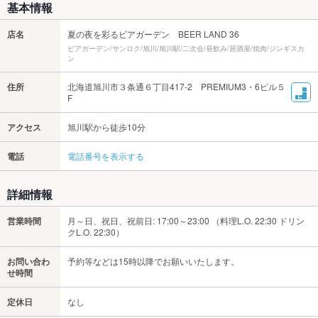
基本情報
店名
夏の夜を彩るビアガーデン BEER LAND 36
ビアガーデン/サンロク/旭川/旭川駅/二次会/昼飲み/居酒屋/焼肉/ジンギスカ
ン
住所
北海道旭川市３条通６丁目417-2 PREMIUM3・6ビル５
F
アクセス
旭川駅から徒歩10分
電話
電話番号を表示する
詳細情報
営業時間
月～日、祝日、祝前日: 17:00～23:00 （料理L.O. 22:30 ドリン
クL.O. 22:30）
お問い合わ
予約等などは15時以降でお願いいたします。
せ時間
定休日
なし