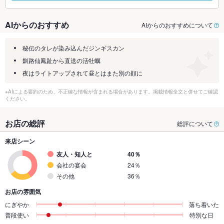
AIからのおすすめ
AIからのおすすめについて
秘伝のタレが染み込んだジンギスカン
釧路仙鳳趾から直送の活牡蠣
夜はライトアップされて昼とはまた別の顔に
※AIによる要約のため、不正確な情報が含まれる場合があります。掲載情報全文と併せてご確認
ください。
お店の総評
総評について
来店シーン
友人・知人と
40％
会社の宴会
24％
その他
36％
お店の雰囲気
にぎやか
落ち着いた
普段使い
特別な日