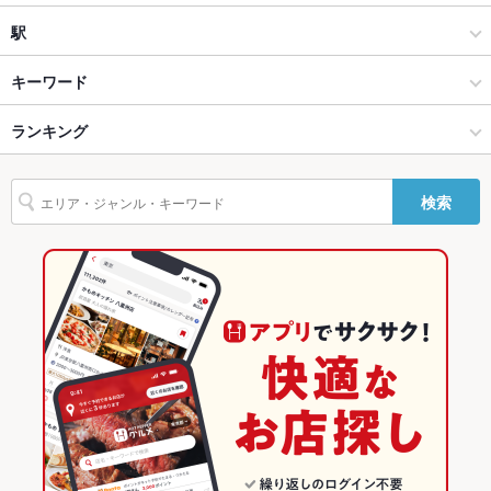
夜景がきれ
あり
焼肉
旭川市中心部
駅
いなお席
設備
旭川 × 焼肉・ホルモン
旭川市中心部 × 焼肉・ホルモン
旭川駅
キーワード
Wi-Fi
なし
旭川 × 焼肉
旭川市中心部 × 焼肉
ランキング
モツ焼き
カキ料理・オイスター
カニ料理
ソーセージ
うどん
牛すじ
バリアフリ
なし
焼きそば
つくね
ステーキ
牛タン
ジンギスカン
デザート
ー
旭川駅 × 焼肉・ホルモン
旭川市中心部 × ダイニングバー・バル
北海道のグルメランキング
検索
アヒージョ
生ハム
たこ焼き
駐車場
なし
旭川駅 × 焼肉
旭川市中心部 × ビアホール
北海道の焼肉・ホルモンランキング
その他設備
－
ダイニングバー・バル
北海道
旭川のグルメランキング
その他
ビアホール
北海道 × 焼肉・ホルモン
旭川の焼肉・ホルモンランキング
飲み放題
あり
旭川 × ダイニングバー・バル
北海道 × 焼肉
旭川市中心部のグルメランキング
食べ放題
あり
旭川 × ビアホール
北海道 × ダイニングバー・バル
旭川市中心部の焼肉・ホルモンランキング
お酒
カクテル充実、焼酎充実
旭川駅 × ダイニングバー・バル
北海道 × ビアホール
お子様連れ
お子様連れOK