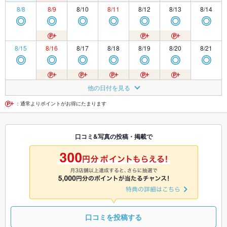
8/8
8/9
8/10
8/11
8/12
8/13
8/14
◎
◎
◎
◎
◎
◎
◎
8/15
8/16
8/17
8/18
8/19
8/20
8/21
◎
◎
◎
◎
◎
◎
◎
8/22
8/23
8/24
8/25
8/26
8/27
8/28
他の日付を見る
◎
◎
◎
◎
◎
◎
◎
：通常よりポイントがお得にたまります
8/29
8/30
8/31
9/1
9/2
9/3
9/4
口コミ&写真の投稿・掲載で
TEL
TEL
TEL
TEL
◎
◎
◎
9/5
9/6
9/7
9/8
9/9
9/10
9/11
TEL
TEL
TEL
TEL
TEL
TEL
TEL
口コミを投稿する