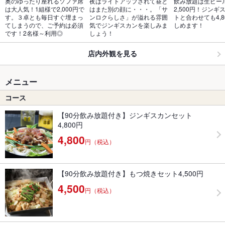
奥のゆったり座れるソファ席
夜はライトアップされて昼と
飲み放題は生ビー
は大人気！1組様で2,000円で
はまた別の顔に・・・。「サ
2,500円！ジンギ
す。３卓とも毎日すぐ埋まっ
ンロクらしさ」が溢れる雰囲
トと合わせても4,8
てしまうので、ご予約は必須
気でジンギスカンを楽しみま
しめます！
です！2名様～利用◎
しょう！
店内外観を見る
メニュー
コース
【90分飲み放題付き】ジンギスカンセット
4,800円
4,800
円（税込）
【90分飲み放題付き】もつ焼きセット4,500円
4,500
円（税込）