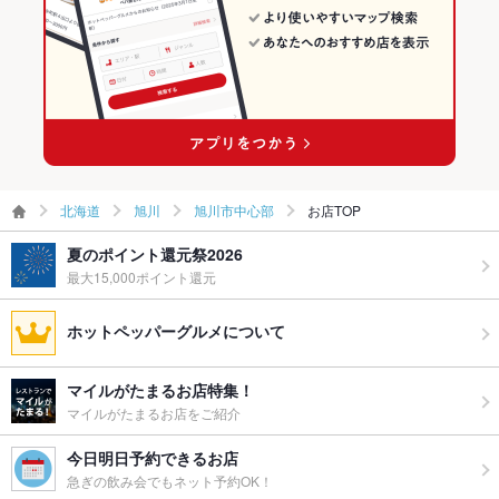
ウェディン
－
旭川駅 × ビアホール
グパーティ
ー二次会
備考
－
北海道
旭川
旭川市中心部
お店TOP
夏のポイント還元祭2026
最大15,000ポイント還元
ホットペッパーグルメについて
マイルがたまるお店特集！
マイルがたまるお店をご紹介
今日明日予約できるお店
急ぎの飲み会でもネット予約OK！