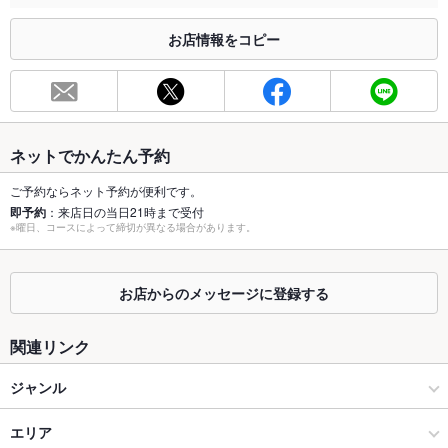
合わせください。
お店情報をコピー
お席
総席数
80席
最大宴会収
80人
容人数
ネットでかんたん予約
個室
なし
ご予約ならネット予約が便利です。
即予約
：来店日の当日21時まで受付
座敷
なし
※曜日、コースによって締切が異なる場合があります。
掘りごたつ
なし
お店からのメッセージに登録する
カウンター
なし
ソファー
なし
関連リンク
テラス席
なし
ジャンル
貸切
貸切不可
焼肉・ホルモン
エリア