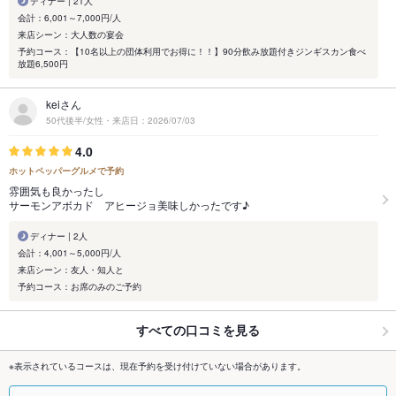
ディナー | 21人
会計：6,001～7,000円/人
来店シーン：大人数の宴会
予約コース：【10名以上の団体利用でお得に！！】90分飲み放題付きジンギスカン食べ
放題6,500円
keiさん
50代後半/女性・来店日：2026/07/03
4.0
ホットペッパーグルメで予約
雰囲気も良かったし
サーモンアボカド アヒージョ美味しかったです♪
ディナー | 2人
会計：4,001～5,000円/人
来店シーン：友人・知人と
予約コース：お席のみのご予約
すべての口コミを見る
※表示されているコースは、現在予約を受け付けていない場合があります。