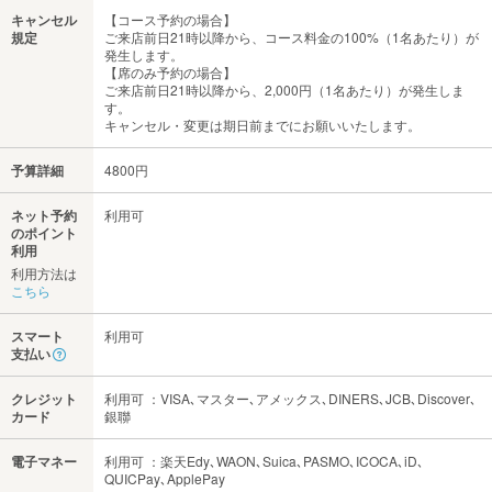
キャンセル
【コース予約の場合】
規定
ご来店前日21時以降から、コース料金の100%（1名あたり）が
発生します。
【席のみ予約の場合】
ご来店前日21時以降から、2,000円（1名あたり）が発生しま
す。
キャンセル・変更は期日前までにお願いいたします。
予算詳細
4800円
ネット予約
利用可
のポイント
利用
利用方法は
こちら
スマート
利用可
支払い
クレジット
利用可 ：VISA､マスター､アメックス､DINERS､JCB､Discover､
カード
銀聯
電子マネー
利用可 ：楽天Edy､WAON､Suica､PASMO､ICOCA､iD､
QUICPay､ApplePay