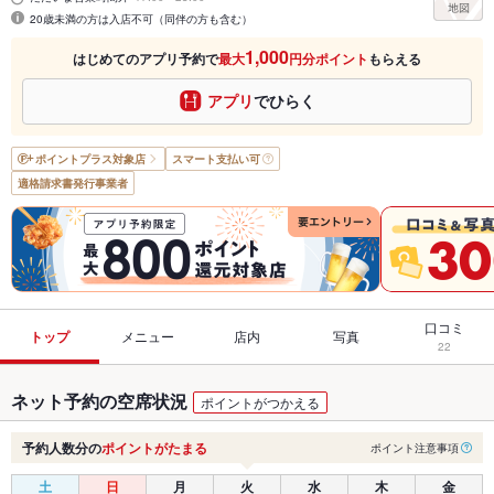
20歳未満の方は入店不可（同伴の方も含む）
1,000
はじめてのアプリ予約で
最大
円分ポイント
もらえる
アプリ
でひらく
ポイントプラス
対象店
スマート支払い可
適格請求書発行事業者
口コミ
トップ
メニュー
店内
写真
22
ネット予約の空席状況
ポイントがつかえる
予約人数分の
ポイントがたまる
ポイント注意事項
土
日
月
火
水
木
金