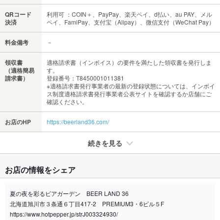
QRコード
利用可 ：COIN＋、PayPay、楽天ペイ、d払い、au PAY、メル
決済
ペイ、FamiPay、支付宝（Alipay）、微信支付（WeChat Pay）
料金備考
－
領収書
適格請求書（インボイス）の要件を満たした領収書を発行しま
（適格簡易
す。
請求書）
登録番号：T8450001011381
※適格請求書発行事業者の最新の登録状態については、インボイ
ス制度適格請求書発行事業者公表サイトを確認するか店舗にご
確認ください。
お店のHP
https://beerland36.com/
続きを見る
たばこ
お店の情報をシェア
禁煙・喫煙
全席喫煙可
夏の夜を彩るビアガーデン BEER LAND 36
喫煙専用室
なし
北海道旭川市３条通６丁目417-2 PREMIUM3・6ビル５F
https://www.hotpepper.jp/strJ003324930/
※2020年4月1日～受動喫煙対策に関する法律が施行されています。正しい情報はお店へお問い