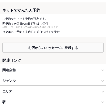
最大宴会収
35人
容人数
ネットでかんたん予約
個室
なし
ご予約ならネット予約が便利です。
即予約
：来店日の前日17時まで受付
※曜日、コースによって締切が異なる場合があります。
座敷
なし
リクエスト予約
：来店日の前日17時まで受付
掘りごたつ
なし
カウンター
あり
お店からのメッセージに登録する
ソファー
なし
関連リンク
テラス席
なし
関連店舗
貸切
貸切不可
中華ダイニング 餃子屋台 ホテルエクセル岡山店
ジャンル
設備
安心野菜の中華とオーガニックワイン 華菜家 HANAYA 岡山駅
カフェ・スイーツ
エリア
Wi-Fi
あり
前店
カフェ
岡山表町
駅
バリアフリ
なし