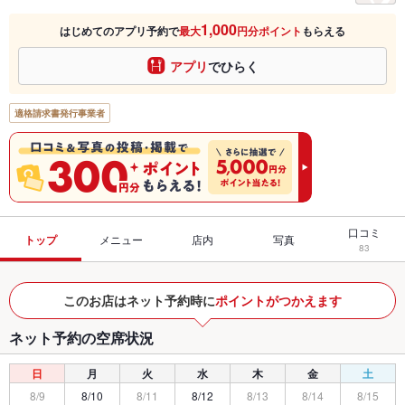
1,000
はじめてのアプリ予約で
最大
円分ポイント
もらえる
アプリ
でひらく
適格請求書発行事業者
口コミ
トップ
メニュー
店内
写真
83
このお店はネット予約時に
ポイントがつかえます
ネット予約の空席状況
日
月
火
水
木
金
土
8/9
8/10
8/11
8/12
8/13
8/14
8/15