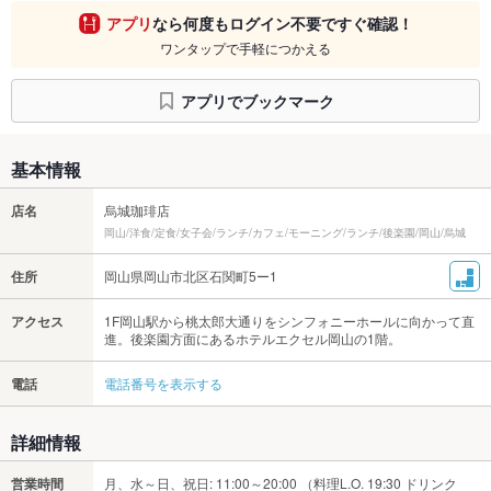
アプリ
なら何度もログイン不要ですぐ確認！
ワンタップで手軽につかえる
アプリでブックマーク
基本情報
店名
烏城珈琲店
岡山/洋食/定食/女子会/ランチ/カフェ/モーニング/ランチ/後楽園/岡山/烏城
住所
岡山県岡山市北区石関町5ー1
アクセス
1F岡山駅から桃太郎大通りをシンフォニーホールに向かって直
進。後楽園方面にあるホテルエクセル岡山の1階。
電話
電話番号を表示する
詳細情報
営業時間
月、水～日、祝日: 11:00～20:00 （料理L.O. 19:30 ドリンク