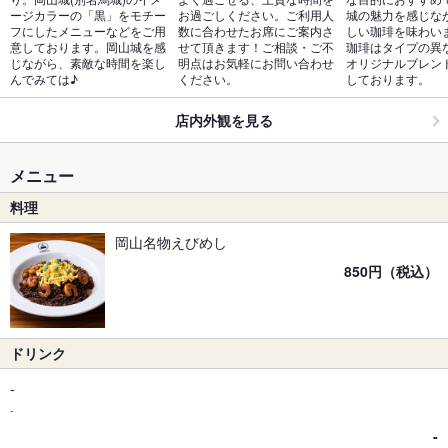
ージカラーの「黒」をモチー
お過ごしください。ご利用人
城の魅力を感じな
フにしたメニューなどをご用
数に合わせたお席にご案内さ
しい珈琲を味わい
意しております。岡山城を感
せて頂きます！ご相談・ご不
珈琲はタイプの異
じながら、素敵な時間を楽し
明点はお気軽にお問い合わせ
オリジナルブレン
んでみては♪
ください。
しております。
店内外観を見る
メニュー
料理
岡山名物えびめし
850円（税込）
ドリンク
-
-
-