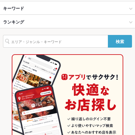
ー
岡山市 × カフェ・スイーツ
岡山表町 × カフェ・スイーツ
岡山駅
キーワード
駐車場
なし
岡山市 × カフェ
岡山表町 × カフェ
城下駅
ランキング
エビ料理
フライドポテト
カツ丼
カルボナーラ
その他設備
－
城下駅 × カフェ・スイーツ
岡山
柳川駅
岡山のグルメランキング
その他
検索
飲み放題
なし
城下駅 × カフェ
岡山 × カフェ・スイーツ
岡山のカフェ・スイーツランキング
食べ放題
なし
岡山 × カフェ
岡山市のグルメランキング
お子様連れ
お子様連れ歓迎
岡山市のカフェ・スイーツランキング
ウェディン
－
岡山表町のグルメランキング
グパーティ
ー二次会
備考
－