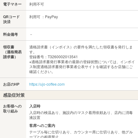
電子マネー
利用不可
QRコード
利用可 ：PayPay
決済
料金備考
－
領収書
適格請求書（インボイス）の要件を満たした領収書を発行しま
（適格簡易
す。
請求書）
登録番号：T3260002013541
※適格請求書発行事業者の最新の登録状態については、インボイ
ス制度適格請求書発行事業者公表サイトを確認するか店舗にご
確認ください。
お店のHP
https://ujo-coffee.com
感染症対策
お客様への
入店時
取り組み
入店時の検温あり、施設内のマスク着用依頼あり、店内に消毒
液設置
客席へのご案内
テーブル毎に仕切りあり、カウンター席に仕切りあり、他グル
ープとの相席禁止