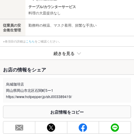
テーブル/カウンターサービス
料理の大皿提供なし
従業員の安
勤務時の検温、マスク着用、頻繁な手洗い
全衛生管理
※各項目の詳細は
こちら
をご確認ください。
続きを見る
たばこ
お店の情報をシェア
禁煙・喫煙
全席禁煙
屋外に喫煙コーナー有
烏城珈琲店
岡山県岡山市北区石関町5ー1
喫煙専用室
なし
https://www.hotpepper.jp/strJ003389419/
※2020年4月1日～受動喫煙対策に関する法律が施行されています。正しい情報はお店へお問い
合わせください。
お店情報をコピー
お席
総席数
35席