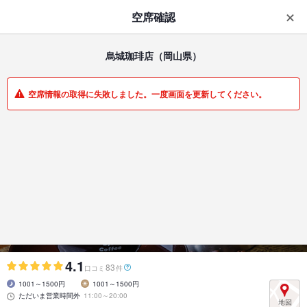
はじめてのアプリ予約で最大
1,000円分ポイントもらえる
空席確認
ダウンロード
アプリで開く
烏城珈琲店
（岡山県）
一覧
マイメニュー
空席情報の取得に失敗しました。一度画面を更新してください。
カフェ・スイーツ | 岡山表町 | 岡山県
烏城珈琲店
ホテル内にある岡山城をテーマにした珈琲店
4.1
83
口コミ
件
1001～1500円
1001～1500円
ただいま営業時間外
11:00～20:00