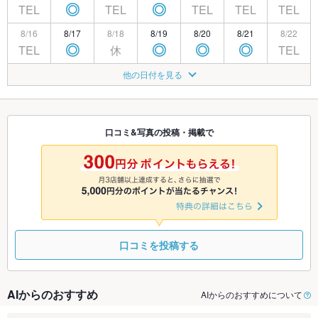
TEL
TEL
TEL
TEL
TEL
◎
◎
8/16
8/17
8/18
8/19
8/20
8/21
8/22
TEL
休
TEL
◎
◎
◎
◎
8/23
8/24
8/25
8/26
8/27
8/28
8/29
他の日付を見る
TEL
休
TEL
◎
◎
◎
◎
8/30
8/31
9/1
9/2
9/3
9/4
9/5
TEL
休
TEL
TEL
◎
◎
◎
口コミ&写真の投稿・掲載で
9/6
9/7
9/8
9/9
9/10
9/11
9/12
TEL
休
TEL
TEL
◎
◎
◎
口コミを投稿する
AIからのおすすめ
AIからのおすすめについて