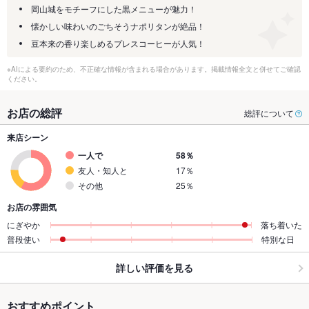
岡山城をモチーフにした黒メニューが魅力！
懐かしい味わいのごちそうナポリタンが絶品！
豆本来の香り楽しめるプレスコーヒーが人気！
※AIによる要約のため、不正確な情報が含まれる場合があります。掲載情報全文と併せてご確認
ください。
お店の総評
総評について
来店シーン
一人で
58％
友人・知人と
17％
その他
25％
お店の雰囲気
にぎやか
落ち着いた
普段使い
特別な日
詳しい評価を見る
おすすめポイント