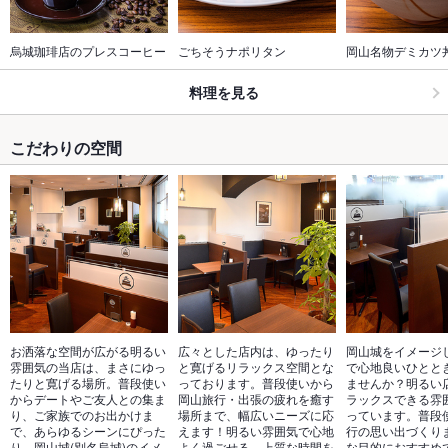
烏城珈琲店のプレスコーヒー
ごちそうナポリタン
岡山名物デミカツ
料理を見る
こだわりの空間
お洒落な空間が広がる明るい
広々とした店内は、ゆったり
岡山城をイメージ
雰囲気の当店は、まさにゆっ
と寛げるリラックス空間とな
で心地良いひとと
たりと寛げる場所。普段使い
っております。普段使いから
ませんか？明るい
からデートやご友人との集ま
岡山旅行・出張の疲れを癒す
ラックスできる雰
り、ご家族でのお出かけま
場所まで、幅広いニーズに応
っています。普段
で、あらゆるシーンにぴった
えます！明るい雰囲気で心地
行の思い出づくり
り。岡山城(別名烏城)のイメ
よく過ごせる、上質な時間を
な目的におすすめ