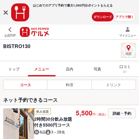
はじめてのアプリ予約で最大
1,000円分ポイントもらえる
ダウンロード
アプリで開く
お店TOP
マイメニュー
BISTRO130
口コミ
トップ
メニュー
店内
写真
61
コース
料理
ドリンク
ネット予約できるコース
5,500
飲み放題
詳細・予約
円（税込）
2時間30分飲み放題
付き5500円コース
8品
3～28名