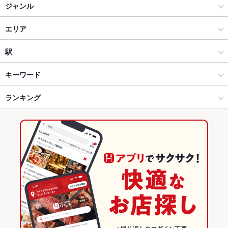
ジャンル
ダイニングバー・バル
エリア
スペインバル・イタリアンバール
水戸駅
駅
水戸 × ダイニングバー・バル
水戸駅 × ダイニングバー・バル
偕楽園駅
キーワード
水戸 × スペインバル・イタリアンバール
水戸駅 × スペインバル・イタリアンバール
常陸青柳駅
ランキング
モツ煮込み
エビ料理
カキ料理・オイスター
カニ料理
フライドポテト
ソーセージ
ステーキ
キッシュ
リゾット
グラタン
パテ
パスタ
水戸駅 × ダイニングバー・バル
茨城
水戸駅
茨城のグルメランキング
カルボナーラ
ペペロンチーノ
ペスカトーレ
マルゲリータ
牛タン
水戸駅 × スペインバル・イタリアンバール
茨城 × ダイニングバー・バル
茨城のダイニングバー・バルランキング
デザート
アヒージョ
生ハム
馬肉
ハラミステーキ
茨城 × スペインバル・イタリアンバール
茨城のスペインバル・イタリアンバールランキング
水戸のグルメランキング
水戸のダイニングバー・バルランキング