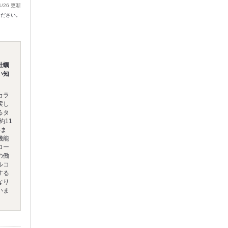
1/26 更新
ください。
牡蠣
い知
カラ
戻し
るタ
約11
いま
機能
ロー
の働
ルコ
する
なり
いま