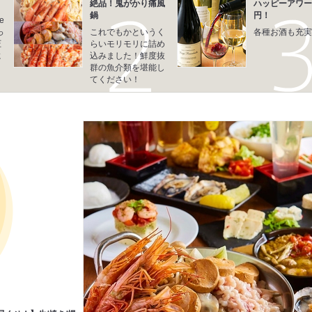
絶品！鬼がかり痛風
ハッピーアワー
鍋
円！
e
っ
これでもかというく
各種お酒も充実
圧
らいモリモリに詰め
に
込みました！鮮度抜
群の魚介類を堪能し
てください！