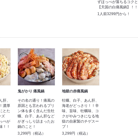
ずほっぺが落ちるコク
【天国の白痛風鍋】！
1人前3299円から！
鬼がかり 痛風鍋
地獄の赤痛風鍋
ん肝、
その名の通り！痛風の
牡蠣、白子、あん肝、
！濃厚
原因とも言われるプリ
海老がどっさり！！辛
にとた
ン体を多く含んだ生牡
味、旨味、牡蠣味、コ
ーズ
蠣、白子、あん肝など
クがやみつきになる地
っぺが
がぎっしり詰まったお
獄の自家製のチゲスー
味！！
鍋のこと！
プ！
）
3,299円（税込）
3,299円（税込）