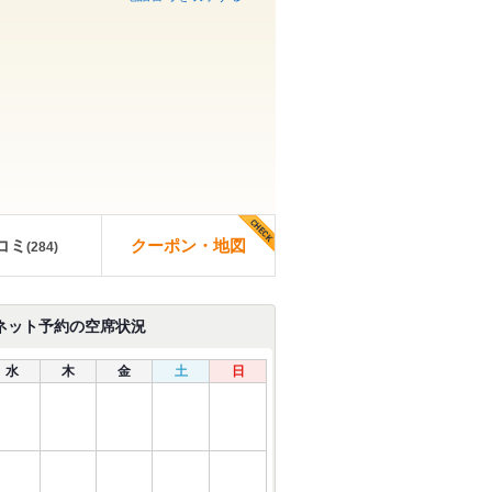
コミ
クーポン・地図
(
284
)
ネット予約の空席状況
水
木
金
土
日