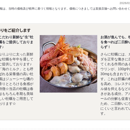
2026/0
以前の情報は、当時の価格及び税率に基づく情報となります。価格につきましては直接店舗へお問い合わせ
こだわり新鮮な"生"牡
お酒が進んでも、
蠣をご提供しておりま
を食べれば二日酔
す♪
らず！
ぷりぷりに太った新鮮
さらに牡蠣には、
な牡蠣を年中を通して
ダを正常な働きに
ご提供しております♪
てくれる作用のあ
「海のミルク」とも呼
ウリンが、100g中
ばれる栄養価の高い牡
30mgも含まれて
蠣はジューシーな磯の
す。これは肝臓の
香りととろける食感が
を高め、コレステ
特徴☆当店の牡蠣は春
ル値を抑えるなど
はもちろん冬期も美味
きがある成分。ア
しい牡蠣をご用意して
ールの分解も促進
おります☆
ため、二日酔いに
にくいと言われて
す。