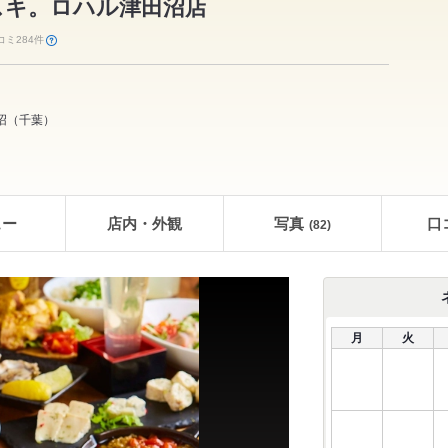
スキ。ロハル津田沼店
コミ284件
沼
（
千葉
）
ュー
店内・外観
写真
口
(82)
月
火