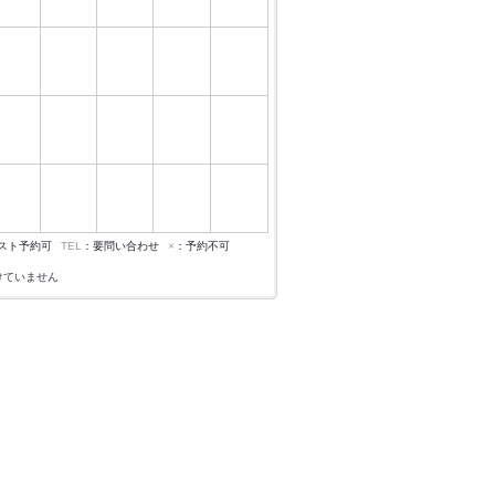
スト予約可
TEL
：要問い合わせ
×
：予約不可
けていません