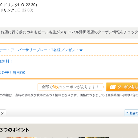
0 ドリンクL.O. 22:30）
 ドリンクL.O. 22:30）
お店に行く前にカキもビールも生がスキ ロハル津田沼店のクーポン情報をチェッ
デー・アニバーサリープレート1名様プレゼント★
様無料！
OFF！当日OK
全部で
3枚
のクーポンがあります！
31以前の情報は、当時の価格及び税率に基づく情報となります。価格につきましては直接店舗へお問い合