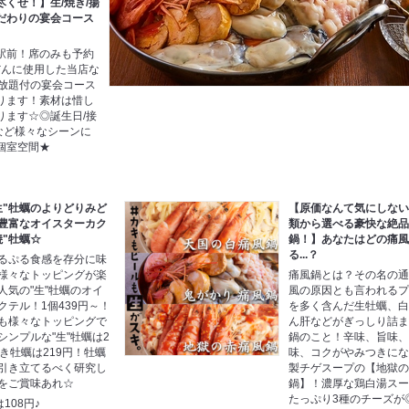
くせ！】生/焼き/揚
だわりの宴会コース
駅前！席のみも予約
だんに使用した当店な
み放題付の宴会コース
ります！素材は惜し
ります☆◎誕生日/接
会など様々なシーンに
個室空間★
生"牡蠣のよりどりみど
【原価なんて気にしない
豊富なオイスターカク
類から選べる豪快な絶
焼"牡蠣☆
鍋！】あなたはどの痛
る...？
るぷる食感を存分に味
様々なトッピングが楽
痛風鍋とは？その名の
人気の"生"牡蠣のオイ
風の原因とも言われる
クテル！1個439円～！
を多く含んだ生牡蠣、
も様々なトッピングで
ん肝などがぎっしり詰
シンプルな"生"牡蠣は2
鍋のこと！辛味、旨味
焼き牡蠣は219円！牡蠣
味、コクがやみつきに
引き立てるべく研究し
製チゲスープの【地獄
をご賞味あれ☆
鍋】！濃厚な鶏白湯ス
たっぷり3種のチーズが
は108円♪