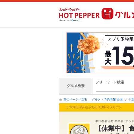
フリーワード検索
グルメ検索
前のページへ戻る
グルメ・予約情報 全国
千
【 JR津田沼駅 徒歩3分】牡蠣×イタリアン
津田沼 習志野 ママ会 オシャ
【休業中】