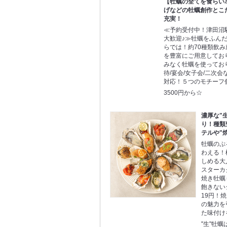
【牡蠣の全てを食らい尽
げなどの牡蠣創作とこ
充実！
≪予約受付中！津田沼
大歓迎♪≫牡蠣をふん
らでは！約70種類飲
を豊富にご用意してお
みなく牡蠣を使ってお
待/宴会/女子会/二次
対応！５つのモチーフ
3500円から☆
濃厚な"
り！種類
テルや"
牡蠣のぷ
わえる！
しめる大
スターカ
焼き牡蠣
飽きない
19円！
の魅力を
た味付け
"生"牡蠣