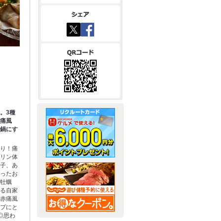
。3種
品痛風
風鍋にす
通り！痛
プリン体
白子、あ
まったお
、牡蠣
なる自家
の赤痛風
ープにと
◎思わ