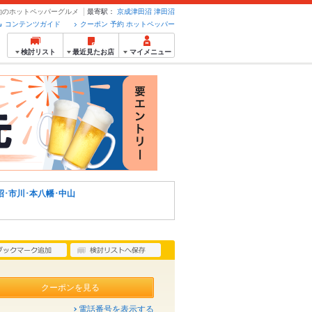
予約のホットペッパーグルメ
最寄駅：
京成津田沼
津田沼
コンテンツガイド
クーポン 予約 ホットペッパー
検討リスト
最近見たお店
マイメニュー
沼･市川･本八幡･中山
クーポンを見る
電話番号を表示する