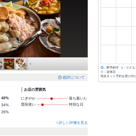
◎
：即予約可
□
：リクエ
休
：定休日
現在ネット予約を受け付
総評について
お店の雰囲気
40%
にぎやか
落ち着いた
普段使い
特別な日
34%
26%
詳しい評価を見る