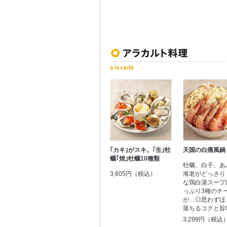
｢カキ｣がスキ。｢生｣牡
天国の白痛風鍋
蠣｢焼｣牡蠣10種類
牡蠣、白子、あ
3,605円（税込）
海老がどっさり
な鶏白湯スープ
っぷり3種のチ
が…◎思わずほ
落ちるコクと旨
3,299円（税込