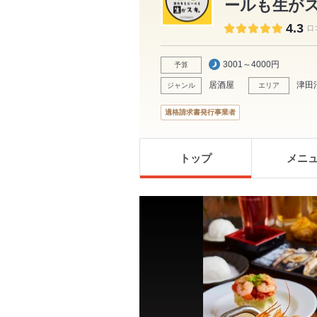
ールも生が
4.3
口
3001～4000円
予算
居酒屋
津田
ジャンル
エリア
適格請求書発行事業者
トップ
メニ