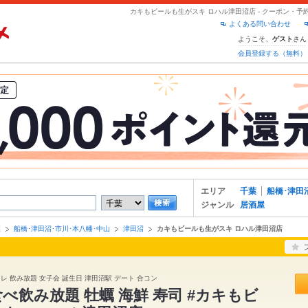
カキもビールも生がスキ ロハル津田沼店 - クーポン・
よくある問い合わせ
ようこそ、
さん
ゲスト
会員登録する（無料）
エリア
千葉
船橋･津田
ジャンル
居酒屋
葉
船橋･津田沼･市川･本八幡･中山
津田沼
カキもビールも生がスキ ロハル津田沼店
レ 飲み放題 女子会 誕生日 津田沼駅 デート 合コン
食べ飲み放題 牡蠣 海鮮 寿司 #カキもビ