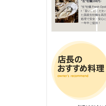
"生"牡蠣108円♪
"生"牡蠣 Fresh Oyst
r「旨い」にこだわ
た国産生牡蠣を高
処理で安全・安心
一年中ご提供！